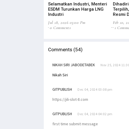
Selamatkan Industri, Menteri
Dihadir
ESDM Turunkan Harga LNG
Terpili
Industri
Resmi 
Jul 18, 2026 03:00 Pm
Feb 10, 
0 Comments
1 Comme
Comments (54)
NIKAH SIRI JABODETABEK
Nov 25, 2024 11:3
Nikah Siri
GITPUBLISH
Dec 04, 2024 03:08 pm
https://jili-slot-8.com
GITPUBLISH
Dec 04, 2024 04:02 pm
first time submit message