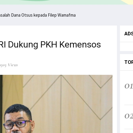
asalah Dana Otsus kepada Filep Wamafma
AD
 RI Dukung PKH Kemensos
TO
1303 Views
0
0