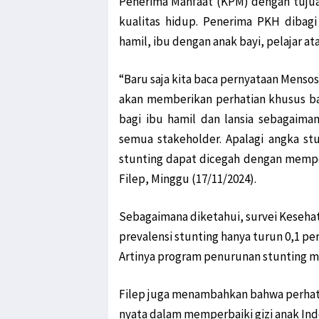
Penerima Manfaat (KPM) dengan tuju
kualitas hidup. Penerima PKH dibag
hamil, ibu dengan anak bayi, pelajar at
“Baru saja kita baca pernyataan Menso
akan memberikan perhatian khusus ba
bagi ibu hamil dan lansia sebagaima
semua stakeholder. Apalagi angka stu
stunting dapat dicegah dengan memper
Filep, Minggu (17/11/2024).
Sebagaimana diketahui, survei Keseh
prevalensi stunting hanya turun 0,1 per
Artinya program penurunan stunting 
Filep juga menambahkan bahwa perhat
nyata dalam memperbaiki gizi anak Indo