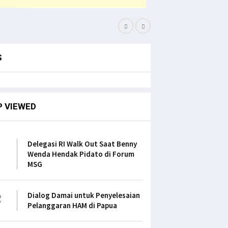
Filep Serahkan Buku Kar
S
P VIEWED
1
Delegasi RI Walk Out Saat Benny
Wenda Hendak Pidato di Forum
MSG
2
Dialog Damai untuk Penyelesaian
Pelanggaran HAM di Papua