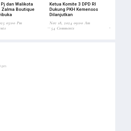
i Pj dan Walikota
Ketua Komite 3 DPD RI
Resmi Ja
h, Zalma Boutique
Dukung PKH Kemensos
Bahlil Fo
Dibuka
Dilanjutkan
Lifting M
2025 03:00 Pm
Nov 18, 2024 09:00 Am
Aug 23, 20
nts
54 Comments
6 Commen
0 pm