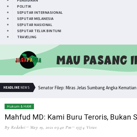
PENDIDIKAN
POLITIK
SEPUTAR INTERNASIONAL
SEPUTAR MELANESIA
SEPUTAR NASIONAL
SEPUTAR TELUK BINTUNI
TRAVELING
Senator Filep: Miras Jelas Sumbang Angka Kematian
HEADLINE
NEWS
Senator Filep Wamafma Terima Aspirasi Tim DOB Ma
Pemuda PNG Deklarasi Dukungan untuk Papua Barat
Hukum & HAM
Mahfud MD: Kami Buru Teroris, Bukan
Simak Opini Senator Filep Soal Cita-Cita Kedamaian 
Hindari Bias Definisi, Filep: Perlu Definisi Khusus Af
By Redaksi
May 19, 2021 03:40 Pm
13374 Views
Minta Operasi Militer Dihentikan, KKB Ancam Peran