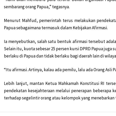
sembarang orang Papua,” tegasnya.
Koalisi Papua Bangkit Jilid 2 Belum Putuskan 2 Na
Jabat Waka I Komite I DPD RI, Filep: Kawal Peratur
Menurut Mahfud, pemerintah terus melakukan pendekata
Warga Mokwam Cegat Pangdam Kasuari saat Tourin
Papua sebagaimana termasuk dalam Kebijakan Afirmasi.
Unik! Ini Cara Warga Syou Kibarkan Merah Putih di 
Senator Filep Desak Pemerintah Selesaikan Masal
Ia menyebutkan, salah satu bentuk afirmasi tersebut adala
Filep: HUT RI Momentum Pemerintah Perbarui Kom
Selain itu, kuota sebesar 25 persen kursi DPRD Papua juga 
SD YPK Serito Rusak, Filep Pertanyakan Kontribus
berlaku di Papua dan tidak berlaku bagi daerah lain di wilay
Polisi: Pimpinan KNPB Silas Ki Dalang Penyerangan 
“Itu afirmasi. Artinya, kalau ada pemilu, lalu ada Orang Asli P
Presiden Jokowi: Siapkan Transisi dari Pandemi ke 
Polda Papua Barat Rilis 17 DPO KNPB Penyerang Pos
Lebih lanjut, mantan Ketua Mahkamah Konstitusi RI te
TPNPB Klaim Kuasai Jalan Sorong-Tambrauw-Manok
pendekatan kesejahteraan melalui penerapan beberapa ke
Filep: Kayu Log Sorong Dibawa Kabur, Hukum Berat
terhadap segelintir orang atau kelompok yang menebarkan 
Luar Biasa! Kontingen Papua Raih 4 Medali Emas Ca
Serang RI Soal HAM di Papua, Diplomat Minta Vanua