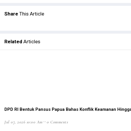
TPNPB-OPM Ngalum Kupel Akui Serangan di Kiwirok
Filep Wamafma: PON XX Papua Momentum Perekat 
Share
This Article
Kemlu Berikan Tanggapan Atas Laporan PBB Soal Ak
LSM Minta Kejati Periksa Dugaan Penyelewengan Da
Konflik Luhut-Haris, Filep Harap Fakta Terungkap ke
Related
Articles
Diduga Pasok Senjata ke KKB, Oknum ASN Pemkab 
TNI AD Evakuasi Guru dan Warga dari Kiwirok ke Jay
Kirab Api PON Dilepas Dari Sorong Ke Lima Wilayah 
GAMKI Papua Minta Tindak Tegas Pelaku Penyeranga
Komnas HAM Papua Ungkap Temuan Baru Kasus Posr
Menhub: Pemerintah Terus Tingkatkan Konektivitas
Kepala Densus 88 Ungkap Strategi Khusus Tangani 
DPD RI Bentuk Pansus Papua Bahas Konflik Keamanan Hingg
Antisipasi KKB, Polri Pertebal Pengamanan di Distri
Tim Avatar Polres Manokwari Ringkus Pelaku Curanm
Jul 07, 2026 10:00 Am
0 Comments
Papua Perlu Bangun RS Terintegrasi Poli Pengobata