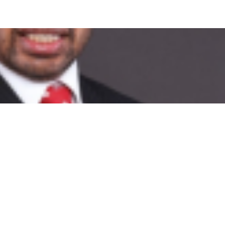
 Hadiri KTT G20
resdir Freeport
 Selama 2020
htera Pasirido
 Gunung Impura
i Tepati Janji
rambakon
ibahas Awal 2022
 di Manokwari
 5 Kemenangan Dunia
ta di Papua
ir Rufei
 Kasus Paniai