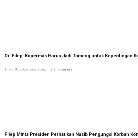
Situasi Berangsur Pulih, 1 SST Brimob Ditarik dari M
LaNyalla: Utusan Golongan dan DPD RI Secara Subs
Filep Wamafma Uraikan Perancangan Analisa Kontr
Temui AirAsia, Bupati Ajukan Rute Penerbangan ke
STIH Manokwari Papua Barat Teken MoU bersama L
Dr. Filep: Kopermas Harus Jadi Tameng untuk Kepentingan R
Robert Apresiasi Pendidikan Advokat oleh STIH Man
LSM Minta KPK Periksa Eks Bupati Supiori Soal Dana
Jan 08, 2026 10:00 Am
1 Comments
STIH Manokwari Terapkan Absensi Digital bagi Pega
Bantah OPM Tembak 17 Aparat, Polisi Pastikan Sem
Prihatin Anak-Anak Jadi Korban, Theo Hesegem Sura
Pekan Literasi Digital Dorong Kreativitas Masyarakat
Tutup DLA, Filep Harap Percepatan Digitalisasi 4 S
Tak Ragu ‘Potong Kepala’, Kapolri Copot 7 Pejabat Po
Satgas Nemangkawi Tangkap 1 Anggota KKB di Dek
Filep Minta Presiden Perhatikan Nasib Pengungsi Korban Kon