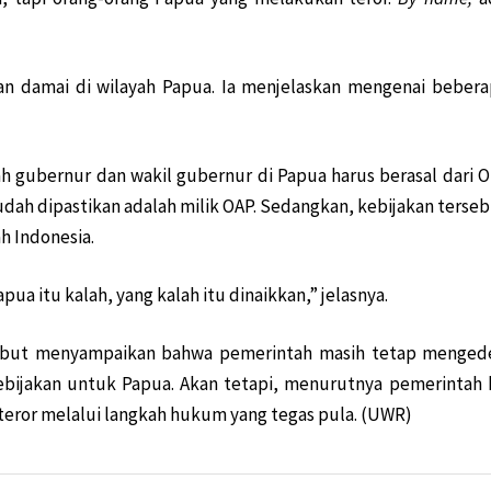
ma untuk Cawagub
an Pemerintah!
n damai di wilayah Papua. Ia menjelaskan mengenai beber
g Merah Putih
Tengah Hutan
ah TKBM Manokwari
h gubernur dan wakil gubernur di Papua harus berasal dari O
itmen Bangun Papua
sudah dipastikan adalah milik OAP. Sedangkan, kebijakan ters
i LNG Tangguh
ah Indonesia.
Posramil Kisor
apua itu kalah, yang kalah itu dinaikkan,” jelasnya.
Endemi
ramil Kisor
rsebut menyampaikan bahwa pemerintah masih tetap menge
wari
bijakan untuk Papua. Akan tetapi, menurutnya pemerintah 
 Oknum Terlibat!
teror melalui langkah hukum yang tegas pula. (UWR)
bor Sepatu Roda
tu ‘Buka Mata’