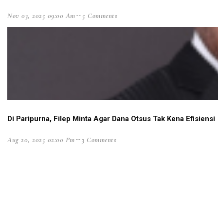
Mahfud MD Sebut OPM Manfaatkan Momen Presiden
Nov 03, 2025 09:00 Am
5 Comments
Smelter Gresik Diprotes Warga Papua, Ini Respons P
Tingkat Kriminalitas Papua Barat Tertinggi Nasional
Filep Wamafma Dampingi Gubernur Resmikan GKI Ba
SMP Serambakon Luluh Lantak, 1 KKB Diringkus di
Jalan Pegaf Tak Juga Dianggarkan, Filep Minta Jokow
Baku Tembak dengan Aparat, KKB Bakar SMP N Se
Dokumen Diserahkan, DOB Provinsi Papua Selatan D
Di Paripurna, Filep Minta Agar Dana Otsus Tak Kena Efisiensi
Ikatan Kelurga Teluk Elpaputih Gelar Syukuran Natal
Aug 20, 2025 02:00 Pm
3 Comments
Kemenangan Bupati Johny Cabut Izin Sawit Masuk
STIH Manokwari Lepas 42 Calon Wisudawan
Opsi Penggalangan Intelijen Redam Konflik Bersenja
Filep Minta Pemda Perkuat Mitigasi Bencana di Pesis
Peringatan HAM Sedunia, Presiden Jokowi Singgung