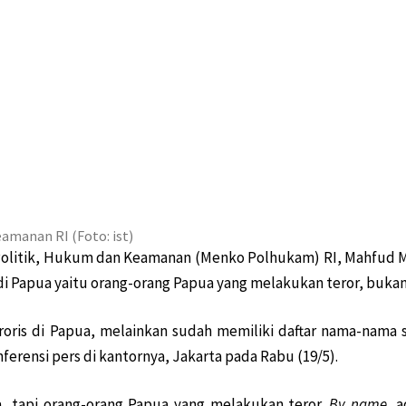
bahan Substansial
uti Prokes
akyat Papua
kan Parpol Lokal
amankan Polisi
u Digencarkan
 PCR Covid-19
 Teluk Bintuni
ngkit Jilid 2
amanan RI (Foto: ist)
 Politik, Hukum dan Keamanan (Menko Polhukam) RI, Mahfud
n Pemerintah
di Papua yaitu orang-orang Papua yang melakukan teror, bukan
anaan Sabon
Mimika Tengah
ris di Papua, melainkan sudah memiliki daftar nama-nama s
abrak Terumbu Karang
rensi pers di kantornya, Jakarta pada Rabu (19/5).
temui Keluarga
tembak Hanya Hoaks
a, tapi orang-orang Papua yang melakukan teror.
By name,
a