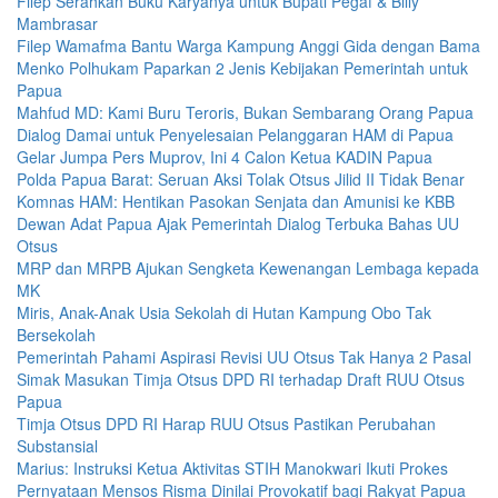
Filep Serahkan Buku Karyanya untuk Bupati Pegaf & Billy
Mambrasar
Filep Wamafma Bantu Warga Kampung Anggi Gida dengan Bama
Menko Polhukam Paparkan 2 Jenis Kebijakan Pemerintah untuk
Papua
Mahfud MD: Kami Buru Teroris, Bukan Sembarang Orang Papua
Dialog Damai untuk Penyelesaian Pelanggaran HAM di Papua
Gelar Jumpa Pers Muprov, Ini 4 Calon Ketua KADIN Papua
Polda Papua Barat: Seruan Aksi Tolak Otsus Jilid II Tidak Benar
Komnas HAM: Hentikan Pasokan Senjata dan Amunisi ke KBB
Dewan Adat Papua Ajak Pemerintah Dialog Terbuka Bahas UU
Otsus
MRP dan MRPB Ajukan Sengketa Kewenangan Lembaga kepada
MK
Miris, Anak-Anak Usia Sekolah di Hutan Kampung Obo Tak
Bersekolah
Pemerintah Pahami Aspirasi Revisi UU Otsus Tak Hanya 2 Pasal
Simak Masukan Timja Otsus DPD RI terhadap Draft RUU Otsus
Papua
Timja Otsus DPD RI Harap RUU Otsus Pastikan Perubahan
Substansial
Marius: Instruksi Ketua Aktivitas STIH Manokwari Ikuti Prokes
Pernyataan Mensos Risma Dinilai Provokatif bagi Rakyat Papua