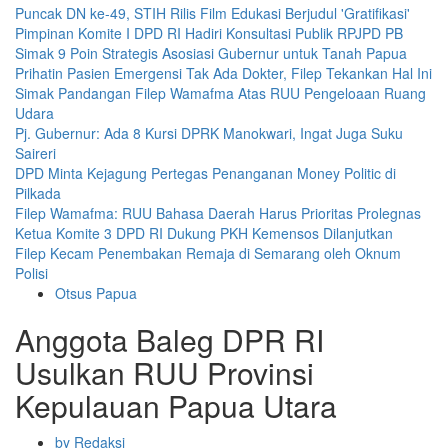
Puncak DN ke-49, STIH Rilis Film Edukasi Berjudul 'Gratifikasi'
Pimpinan Komite I DPD RI Hadiri Konsultasi Publik RPJPD PB
Simak 9 Poin Strategis Asosiasi Gubernur untuk Tanah Papua
Prihatin Pasien Emergensi Tak Ada Dokter, Filep Tekankan Hal Ini
Simak Pandangan Filep Wamafma Atas RUU Pengeloaan Ruang
Udara
Pj. Gubernur: Ada 8 Kursi DPRK Manokwari, Ingat Juga Suku
Saireri
DPD Minta Kejagung Pertegas Penanganan Money Politic di
Pilkada
Filep Wamafma: RUU Bahasa Daerah Harus Prioritas Prolegnas
Ketua Komite 3 DPD RI Dukung PKH Kemensos Dilanjutkan
Filep Kecam Penembakan Remaja di Semarang oleh Oknum
Polisi
Otsus Papua
Anggota Baleg DPR RI
Usulkan RUU Provinsi
Kepulauan Papua Utara
by Redaksi