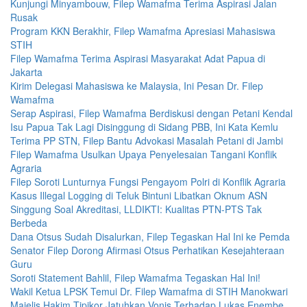
Kunjungi Minyambouw, Filep Wamafma Terima Aspirasi Jalan
Rusak
Program KKN Berakhir, Filep Wamafma Apresiasi Mahasiswa
STIH
Filep Wamafma Terima Aspirasi Masyarakat Adat Papua di
Jakarta
Kirim Delegasi Mahasiswa ke Malaysia, Ini Pesan Dr. Filep
Wamafma
Serap Aspirasi, Filep Wamafma Berdiskusi dengan Petani Kendal
Isu Papua Tak Lagi Disinggung di Sidang PBB, Ini Kata Kemlu
Terima PP STN, Filep Bantu Advokasi Masalah Petani di Jambi
Filep Wamafma Usulkan Upaya Penyelesaian Tangani Konflik
Agraria
Filep Soroti Lunturnya Fungsi Pengayom Polri di Konflik Agraria
Kasus Illegal Logging di Teluk Bintuni Libatkan Oknum ASN
Singgung Soal Akreditasi, LLDIKTI: Kualitas PTN-PTS Tak
Berbeda
Dana Otsus Sudah Disalurkan, Filep Tegaskan Hal Ini ke Pemda
Senator Filep Dorong Afirmasi Otsus Perhatikan Kesejahteraan
Guru
Soroti Statement Bahlil, Filep Wamafma Tegaskan Hal Ini!
Wakil Ketua LPSK Temui Dr. Filep Wamafma di STIH Manokwari
Majelis Hakim Tipikor Jatuhkan Vonis Terhadap Lukas Enembe