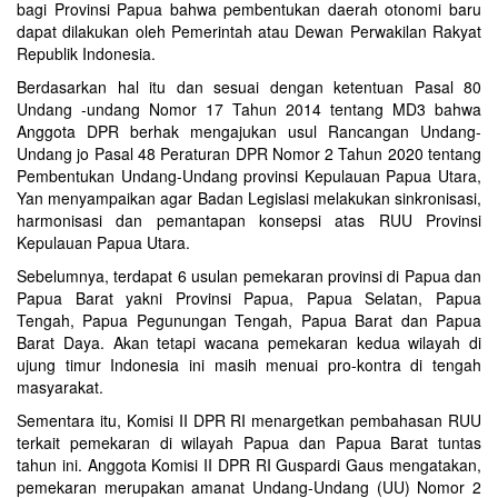
bagi Provinsi Papua bahwa pembentukan daerah otonomi baru
dapat dilakukan oleh Pemerintah atau Dewan Perwakilan Rakyat
Republik Indonesia.
Berdasarkan hal itu dan sesuai dengan ketentuan Pasal 80
Undang -undang Nomor 17 Tahun 2014 tentang MD3 bahwa
Anggota DPR berhak mengajukan usul Rancangan Undang-
Undang jo Pasal 48 Peraturan DPR Nomor 2 Tahun 2020 tentang
Pembentukan Undang-Undang provinsi Kepulauan Papua Utara,
Yan menyampaikan agar Badan Legislasi melakukan sinkronisasi,
harmonisasi dan pemantapan konsepsi atas RUU Provinsi
Kepulauan Papua Utara.
Sebelumnya, terdapat 6 usulan pemekaran provinsi di Papua dan
Papua Barat yakni Provinsi Papua, Papua Selatan, Papua
Tengah, Papua Pegunungan Tengah, Papua Barat dan Papua
Barat Daya. Akan tetapi wacana pemekaran kedua wilayah di
ujung timur Indonesia ini masih menuai pro-kontra di tengah
masyarakat.
Sementara itu, Komisi II DPR RI menargetkan pembahasan RUU
terkait pemekaran di wilayah Papua dan Papua Barat tuntas
tahun ini. Anggota Komisi II DPR RI Guspardi Gaus mengatakan,
pemekaran merupakan amanat Undang-Undang (UU) Nomor 2