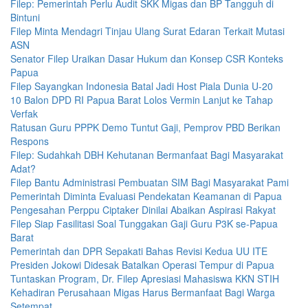
Filep: Pemerintah Perlu Audit SKK Migas dan BP Tangguh di
Bintuni
Filep Minta Mendagri Tinjau Ulang Surat Edaran Terkait Mutasi
ASN
Senator Filep Uraikan Dasar Hukum dan Konsep CSR Konteks
Papua
Filep Sayangkan Indonesia Batal Jadi Host Piala Dunia U-20
10 Balon DPD RI Papua Barat Lolos Vermin Lanjut ke Tahap
Verfak
Ratusan Guru PPPK Demo Tuntut Gaji, Pemprov PBD Berikan
Respons
Filep: Sudahkah DBH Kehutanan Bermanfaat Bagi Masyarakat
Adat?
Filep Bantu Administrasi Pembuatan SIM Bagi Masyarakat Pami
Pemerintah Diminta Evaluasi Pendekatan Keamanan di Papua
Pengesahan Perppu Ciptaker Dinilai Abaikan Aspirasi Rakyat
Filep Siap Fasilitasi Soal Tunggakan Gaji Guru P3K se-Papua
Barat
Pemerintah dan DPR Sepakati Bahas Revisi Kedua UU ITE
Presiden Jokowi Didesak Batalkan Operasi Tempur di Papua
Tuntaskan Program, Dr. Filep Apresiasi Mahasiswa KKN STIH
Kehadiran Perusahaan Migas Harus Bermanfaat Bagi Warga
Setempat