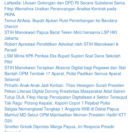
LaNyalla: Utusan Golongan dan DPD RI Secara Substansi Sama
Filep Wamafma Uraikan Perancangan Analisa Kontrak pada
PKPA
Temui AirAsia, Bupati Ajukan Rute Penerbangan ke Bandara
Utarom
STIH Manokwari Papua Barat Teken MoU bersama LSP HKI
Jakarta
Robert Apresiasi Pendidikan Advokat oleh STIH Manokwari &
Peradi
LSM Minta KPK Periksa Eks Bupati Supiori Soal Dana Sekolah
Pilot
STIH Manokwari Terapkan Absensi Digital bagi Pegawai dan Staf
Bantah OPM Tembak 17 Aparat, Polisi Pastikan Semua Aparat
Selamat
Prihatin Anak-Anak Jadi Korban, Theo Hesegem Surati Presiden
Pekan Literasi Digital Dorong Kreativitas Masyarakat Adat Saireri
Tutup DLA, Filep Harap Percepatan Digitalisasi 4 Sektor Terwujud
Tak Ragu ‘Potong Kepala’, Kapolri Copot 7 Pejabat Polisi
Satgas Nemangkawi Tangkap 1 Anggota KKB di Dekai Papua
Mahfud MD Sebut OPM Manfaatkan Momen Presiden Hadiri KTT
G20
Smelter Gresik Diprotes Warga Papua, Ini Respons Presdir