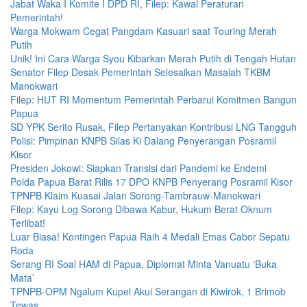
Jabat Waka I Komite I DPD RI, Filep: Kawal Peraturan
Pemerintah!
Warga Mokwam Cegat Pangdam Kasuari saat Touring Merah
Putih
Unik! Ini Cara Warga Syou Kibarkan Merah Putih di Tengah Hutan
Senator Filep Desak Pemerintah Selesaikan Masalah TKBM
Manokwari
Filep: HUT RI Momentum Pemerintah Perbarui Komitmen Bangun
Papua
SD YPK Serito Rusak, Filep Pertanyakan Kontribusi LNG Tangguh
Polisi: Pimpinan KNPB Silas Ki Dalang Penyerangan Posramil
Kisor
Presiden Jokowi: Siapkan Transisi dari Pandemi ke Endemi
Polda Papua Barat Rilis 17 DPO KNPB Penyerang Posramil Kisor
TPNPB Klaim Kuasai Jalan Sorong-Tambrauw-Manokwari
Filep: Kayu Log Sorong Dibawa Kabur, Hukum Berat Oknum
Terlibat!
Luar Biasa! Kontingen Papua Raih 4 Medali Emas Cabor Sepatu
Roda
Serang RI Soal HAM di Papua, Diplomat Minta Vanuatu ‘Buka
Mata’
TPNPB-OPM Ngalum Kupel Akui Serangan di Kiwirok, 1 Brimob
Tewas