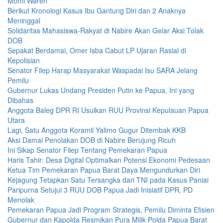
Momi Waren
Berikut Kronologi Kasus Ibu Gantung Diri dan 2 Anaknya
Meninggal
Solidaritas Mahasiswa-Rakyat di Nabire Akan Gelar Aksi Tolak
DOB
Sepakat Berdamai, Omer Isba Cabut LP Ujaran Rasial di
Kepolisian
Senator Filep Harap Masyarakat Waspadai Isu SARA Jelang
Pemilu
Gubernur Lukas Undang Presiden Putin ke Papua, Ini yang
Dibahas
Anggota Baleg DPR RI Usulkan RUU Provinsi Kepulauan Papua
Utara
Lagi, Satu Anggota Koramil Yalimo Gugur Ditembak KKB
Aksi Damai Penolakan DOB di Nabire Berujung Ricuh
Ini Sikap Senator Filep Tentang Pemekaran Papua
Haris Tahir: Desa Digital Optimalkan Potensi Ekonomi Pedesaan
Ketua Tim Pemekaran Papua Barat Daya Mengundurkan Diri
Kejagung Tetapkan Satu Tersangka dari TNI pada Kasus Paniai
Paripurna Setujui 3 RUU DOB Papua Jadi Inisiatif DPR, PD
Menolak
Pemekaran Papua Jadi Program Strategis, Pemilu Diminta Efisien
Gubernur dan Kapolda Resmikan Pura Milik Polda Papua Barat