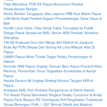
Filep Wamafma: PON XX Papua Momentum Perekat
Persaudaraan Bangsa
Kemlu Berikan Tanggapan Atas Laporan PBB Soal Aktivis Papua
LSM Minta Kejati Periksa Dugaan Penyelewengan Dana Otsus di
Biak
Konflik Luhut-Haris, Filep Harap Fakta Terungkap ke Publik
Diduga Pasok Senjata ke KKB, Oknum ASN Pemkab Yahukimo
Ditangkap
TNI AD Evakuasi Guru dan Warga dari Kiwirok ke Jayapura
Kirab Api PON Dilepas Dari Sorong Ke Lima Wilayah Adat Di
Papua
GAMKI Papua Minta Tindak Tegas Pelaku Penyerangan di
Kiwirok
Komnas HAM Papua Ungkap Temuan Baru Kasus Posramil Kisor
Menhub: Pemerintah Terus Tingkatkan Konektivitas di Asmat
Papua
Kepala Densus 88 Ungkap Strategi Khusus Tangani KKB di
Papua
Antisipasi KKB, Polri Pertebal Pengamanan di Distrik Kiwirok
Tim Avatar Polres Manokwari Ringkus Pelaku Curanmor di Andai
Papua Perlu Bangun RS Terintegrasi Poli Pengobatan Tradisional
Situasi Berangsur Pulih, 1 SST Brimob Ditarik dari Maybrat