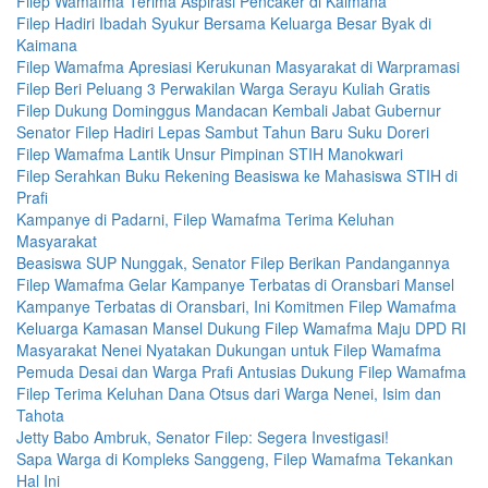
Filep Wamafma Terima Aspirasi Pencaker di Kaimana
Filep Hadiri Ibadah Syukur Bersama Keluarga Besar Byak di
Kaimana
Filep Wamafma Apresiasi Kerukunan Masyarakat di Warpramasi
Filep Beri Peluang 3 Perwakilan Warga Serayu Kuliah Gratis
Filep Dukung Dominggus Mandacan Kembali Jabat Gubernur
Senator Filep Hadiri Lepas Sambut Tahun Baru Suku Doreri
Filep Wamafma Lantik Unsur Pimpinan STIH Manokwari
Filep Serahkan Buku Rekening Beasiswa ke Mahasiswa STIH di
Prafi
Kampanye di Padarni, Filep Wamafma Terima Keluhan
Masyarakat
Beasiswa SUP Nunggak, Senator Filep Berikan Pandangannya
Filep Wamafma Gelar Kampanye Terbatas di Oransbari Mansel
Kampanye Terbatas di Oransbari, Ini Komitmen Filep Wamafma
Keluarga Kamasan Mansel Dukung Filep Wamafma Maju DPD RI
Masyarakat Nenei Nyatakan Dukungan untuk Filep Wamafma
Pemuda Desai dan Warga Prafi Antusias Dukung Filep Wamafma
Filep Terima Keluhan Dana Otsus dari Warga Nenei, Isim dan
Tahota
Jetty Babo Ambruk, Senator Filep: Segera Investigasi!
Sapa Warga di Kompleks Sanggeng, Filep Wamafma Tekankan
Hal Ini