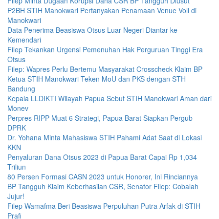
Filep Minta Dugaan Korupsi Dana CSR BP Tangguh Diusut
P2BH STIH Manokwari Pertanyakan Penamaan Venue Voli di
Manokwari
Data Penerima Beasiswa Otsus Luar Negeri Diantar ke
Kemendari
Filep Tekankan Urgensi Pemenuhan Hak Perguruan Tinggi Era
Otsus
Filep: Wapres Perlu Bertemu Masyarakat Crosscheck Klaim BP
Ketua STIH Manokwari Teken MoU dan PKS dengan STH
Bandung
Kepala LLDIKTI Wilayah Papua Sebut STIH Manokwari Aman dari
Monev
Perpres RIPP Muat 6 Strategi, Papua Barat Siapkan Pergub
DPRK
Dr. Yohana Minta Mahasiswa STIH Pahami Adat Saat di Lokasi
KKN
Penyaluran Dana Otsus 2023 di Papua Barat Capai Rp 1,034
Triliun
80 Persen Formasi CASN 2023 untuk Honorer, Ini Rinciannya
BP Tangguh Klaim Keberhasilan CSR, Senator Filep: Cobalah
Jujur!
Filep Wamafma Beri Beasiswa Perpuluhan Putra Arfak di STIH
Prafi