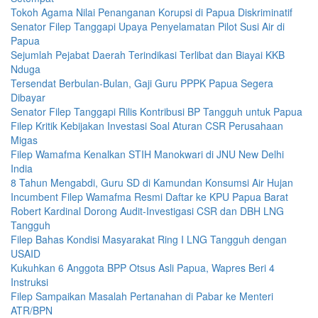
Tokoh Agama Nilai Penanganan Korupsi di Papua Diskriminatif
Senator Filep Tanggapi Upaya Penyelamatan Pilot Susi Air di
Papua
Sejumlah Pejabat Daerah Terindikasi Terlibat dan Biayai KKB
Nduga
Tersendat Berbulan-Bulan, Gaji Guru PPPK Papua Segera
Dibayar
Senator Filep Tanggapi Rilis Kontribusi BP Tangguh untuk Papua
Filep Kritik Kebijakan Investasi Soal Aturan CSR Perusahaan
Migas
Filep Wamafma Kenalkan STIH Manokwari di JNU New Delhi
India
8 Tahun Mengabdi, Guru SD di Kamundan Konsumsi Air Hujan
Incumbent Filep Wamafma Resmi Daftar ke KPU Papua Barat
Robert Kardinal Dorong Audit-Investigasi CSR dan DBH LNG
Tangguh
Filep Bahas Kondisi Masyarakat Ring I LNG Tangguh dengan
USAID
Kukuhkan 6 Anggota BPP Otsus Asli Papua, Wapres Beri 4
Instruksi
Filep Sampaikan Masalah Pertanahan di Pabar ke Menteri
ATR/BPN