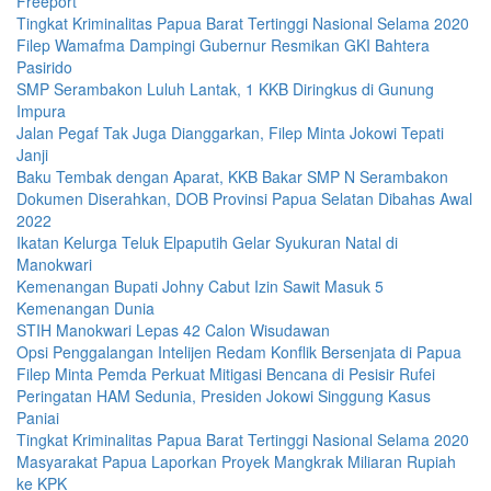
Freeport
Tingkat Kriminalitas Papua Barat Tertinggi Nasional Selama 2020
Filep Wamafma Dampingi Gubernur Resmikan GKI Bahtera
Pasirido
SMP Serambakon Luluh Lantak, 1 KKB Diringkus di Gunung
Impura
Jalan Pegaf Tak Juga Dianggarkan, Filep Minta Jokowi Tepati
Janji
Baku Tembak dengan Aparat, KKB Bakar SMP N Serambakon
Dokumen Diserahkan, DOB Provinsi Papua Selatan Dibahas Awal
2022
Ikatan Kelurga Teluk Elpaputih Gelar Syukuran Natal di
Manokwari
Kemenangan Bupati Johny Cabut Izin Sawit Masuk 5
Kemenangan Dunia
STIH Manokwari Lepas 42 Calon Wisudawan
Opsi Penggalangan Intelijen Redam Konflik Bersenjata di Papua
Filep Minta Pemda Perkuat Mitigasi Bencana di Pesisir Rufei
Peringatan HAM Sedunia, Presiden Jokowi Singgung Kasus
Paniai
Tingkat Kriminalitas Papua Barat Tertinggi Nasional Selama 2020
Masyarakat Papua Laporkan Proyek Mangkrak Miliaran Rupiah
ke KPK