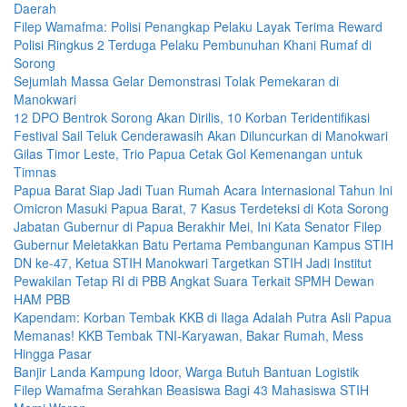
Daerah
Filep Wamafma: Polisi Penangkap Pelaku Layak Terima Reward
Polisi Ringkus 2 Terduga Pelaku Pembunuhan Khani Rumaf di
Sorong
Sejumlah Massa Gelar Demonstrasi Tolak Pemekaran di
Manokwari
12 DPO Bentrok Sorong Akan Dirilis, 10 Korban Teridentifikasi
Festival Sail Teluk Cenderawasih Akan Diluncurkan di Manokwari
Gilas Timor Leste, Trio Papua Cetak Gol Kemenangan untuk
Timnas
Papua Barat Siap Jadi Tuan Rumah Acara Internasional Tahun Ini
Omicron Masuki Papua Barat, 7 Kasus Terdeteksi di Kota Sorong
Jabatan Gubernur di Papua Berakhir Mei, Ini Kata Senator Filep
Gubernur Meletakkan Batu Pertama Pembangunan Kampus STIH
DN ke-47, Ketua STIH Manokwari Targetkan STIH Jadi Institut
Pewakilan Tetap RI di PBB Angkat Suara Terkait SPMH Dewan
HAM PBB
Kapendam: Korban Tembak KKB di Ilaga Adalah Putra Asli Papua
Memanas! KKB Tembak TNI-Karyawan, Bakar Rumah, Mess
Hingga Pasar
Banjir Landa Kampung Idoor, Warga Butuh Bantuan Logistik
Filep Wamafma Serahkan Beasiswa Bagi 43 Mahasiswa STIH