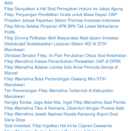
Adat
Filep Sampaikan 4 Hal Soal Penegakan Hukum ke Jaksa Agung
Filep: Perjuangan Pendidikan Gratis untuk Masa Depan OAP
Presiden Jokowi Paparkan Sektor Prioritas Investasi Indonesia
Filep Minta Seleksi Pimpinan KPK-BPK Tak Lewat Mekanisme
Politik
Filep Dorong Pelibatan Aktif Masyarakat Adat dalam Investasi
Disdukcapil Sosialisasikan Layanan Sistem IKD di STIH
Manokwari
Diinisiasi Senator Filep, Ini Poin Perubahan Otsus Soal Kesehatan
Filep Wamafma Inisiasi Penambahan Perwakilan OAP di DPRK
Filep Wamafma Adakan Lomba Solo Antar Pemuda Gereja di
Mansel
Filep Wamafma Buka Pertandingan Gawang Mini STIH
Manokwari
Tim Pemenangan Filep Wamafma Terbentuk di Kabupaten
Manokwari
Hengky Korwa: Jaga Adat Kita, Ingat Filep Wamafma Saat Pemilu
Filep Wamafma Tiba di Kaimana, Disambut dengan Prosesi Adat
Filep Wamafma Jawab Aspirasi Kepala Kampung Arguni Soal
Dana Desa
Soal Investasi, Filep Ingatkan Hal Ini ke Capres-Cawapres