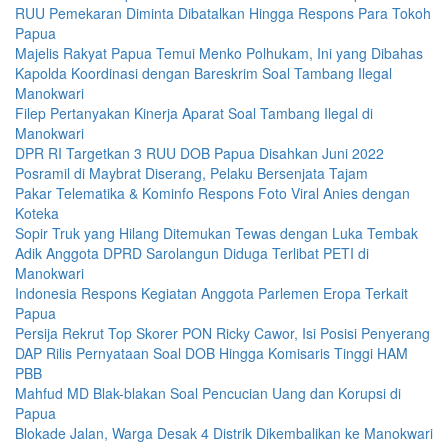
RUU Pemekaran Diminta Dibatalkan Hingga Respons Para Tokoh
Papua
Majelis Rakyat Papua Temui Menko Polhukam, Ini yang Dibahas
Kapolda Koordinasi dengan Bareskrim Soal Tambang Ilegal
Manokwari
Filep Pertanyakan Kinerja Aparat Soal Tambang Ilegal di
Manokwari
DPR RI Targetkan 3 RUU DOB Papua Disahkan Juni 2022
Posramil di Maybrat Diserang, Pelaku Bersenjata Tajam
Pakar Telematika & Kominfo Respons Foto Viral Anies dengan
Koteka
Sopir Truk yang Hilang Ditemukan Tewas dengan Luka Tembak
Adik Anggota DPRD Sarolangun Diduga Terlibat PETI di
Manokwari
Indonesia Respons Kegiatan Anggota Parlemen Eropa Terkait
Papua
Persija Rekrut Top Skorer PON Ricky Cawor, Isi Posisi Penyerang
DAP Rilis Pernyataan Soal DOB Hingga Komisaris Tinggi HAM
PBB
Mahfud MD Blak-blakan Soal Pencucian Uang dan Korupsi di
Papua
Blokade Jalan, Warga Desak 4 Distrik Dikembalikan ke Manokwari