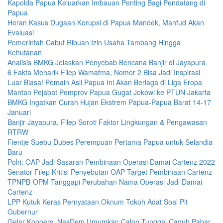
Kapolda Papua Keluarkan Imbauan Penting Bagi Pendatang di
Papua
Heran Kasus Dugaan Korupsi di Papua Mandek, Mahfud Akan
Evaluasi
Pemerintah Cabut Ribuan Izin Usaha Tambang Hingga
Kehutanan
Analisis BMKG Jelaskan Penyebab Bencana Banjir di Jayapura
6 Fakta Menarik Filep Wamafma, Nomor 2 Bisa Jadi Inspirasi
Luar Biasa! Pemain Asli Papua Ini Akan Berlaga di Liga Eropa
Mantan Pejabat Pemprov Papua Gugat Jokowi ke PTUN Jakarta
BMKG Ingatkan Curah Hujan Ekstrem Papua-Papua Barat 14-17
Januari
Banjir Jayapura, Filep Soroti Faktor Lingkungan & Pengawasan
RTRW
Fientje Suebu Dubes Perempuan Pertama Papua untuk Selandia
Baru
Polri: OAP Jadi Sasaran Pembinaan Operasi Damai Cartenz 2022
Senator Filep Kritisi Penyebutan OAP Target Pembinaan Cartenz
TPNPB-OPM Tanggapi Perubahan Nama Operasi Jadi Damai
Cartenz
LPP Kutuk Keras Pernyataan Oknum Tokoh Adat Soal Plt
Gubernur
Gelar Konpers, NasDem Umumkan Calon Tunggal Cagub Pabar