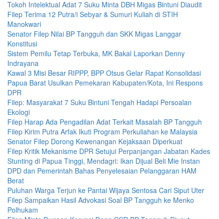
Tokoh Intelektual Adat 7 Suku Minta DBH Migas Bintuni Diaudit
Filep Terima 12 Putra/i Sebyar & Sumuri Kuliah di STIH
Manokwari
Senator Filep Nilai BP Tangguh dan SKK Migas Langgar
Konstitusi
Sistem Pemilu Tetap Terbuka, MK Bakal Laporkan Denny
Indrayana
Kawal 3 Misi Besar RIPPP, BPP Otsus Gelar Rapat Konsolidasi
Papua Barat Usulkan Pemekaran Kabupaten/Kota, Ini Respons
DPR
Filep: Masyarakat 7 Suku Bintuni Tengah Hadapi Persoalan
Ekologi
Filep Harap Ada Pengadilan Adat Terkait Masalah BP Tangguh
Filep Kirim Putra Arfak Ikuti Program Perkuliahan ke Malaysia
Senator Filep Dorong Kewenangan Kejaksaan Diperkuat
Filep Kritik Mekanisme DPR Setujui Perpanjangan Jabatan Kades
Stunting di Papua Tinggi, Mendagri: Ikan Dijual Beli Mie Instan
DPD dan Pemerintah Bahas Penyelesaian Pelanggaran HAM
Berat
Puluhan Warga Terjun ke Pantai Wijaya Sentosa Cari Siput Uter
Filep Sampaikan Hasil Advokasi Soal BP Tangguh ke Menko
Polhukam