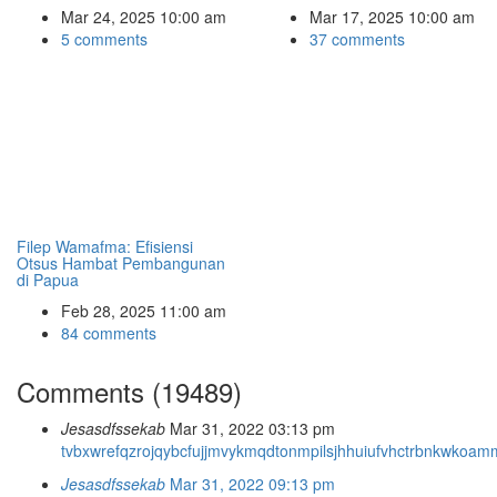
Mar 24, 2025 10:00 am
Mar 17, 2025 10:00 am
5 comments
37 comments
Filep Wamafma: Efisiensi
Otsus Hambat Pembangunan
di Papua
Feb 28, 2025 11:00 am
84 comments
Comments (19489)
Jesasdfssekab
Mar 31, 2022 03:13 pm
tvbxwr
efqzro
jqybcf
ujjmvy
kmqdto
nmpils
jhhuiu
fvhctr
bnkwko
amm
Jesasdfssekab
Mar 31, 2022 09:13 pm