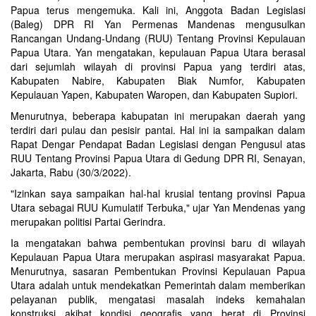
Papua terus mengemuka. Kali ini, Anggota Badan Legislasi
(Baleg) DPR RI Yan Permenas Mandenas mengusulkan
Rancangan Undang-Undang (RUU) Tentang Provinsi Kepulauan
Papua Utara. Yan mengatakan, kepulauan Papua Utara berasal
dari sejumlah wilayah di provinsi Papua yang terdiri atas,
Kabupaten Nabire, Kabupaten Biak Numfor, Kabupaten
Kepulauan Yapen, Kabupaten Waropen, dan Kabupaten Supiori.
Menurutnya, beberapa kabupatan ini merupakan daerah yang
terdiri dari pulau dan pesisir pantai. Hal ini ia sampaikan dalam
Rapat Dengar Pendapat Badan Legislasi dengan Pengusul atas
RUU Tentang Provinsi Papua Utara di Gedung DPR RI, Senayan,
Jakarta, Rabu (30/3/2022).
"Izinkan saya sampaikan hal-hal krusial tentang provinsi Papua
Utara sebagai RUU Kumulatif Terbuka," ujar Yan Mendenas yang
merupakan politisi Partai Gerindra.
Ia mengatakan bahwa pembentukan provinsi baru di wilayah
Kepulauan Papua Utara merupakan aspirasi masyarakat Papua.
Menurutnya, sasaran Pembentukan Provinsi Kepulauan Papua
Utara adalah untuk mendekatkan Pemerintah dalam memberikan
pelayanan publik, mengatasi masalah indeks kemahalan
konstruksi akibat kondisi geografis yang berat di Provinsi