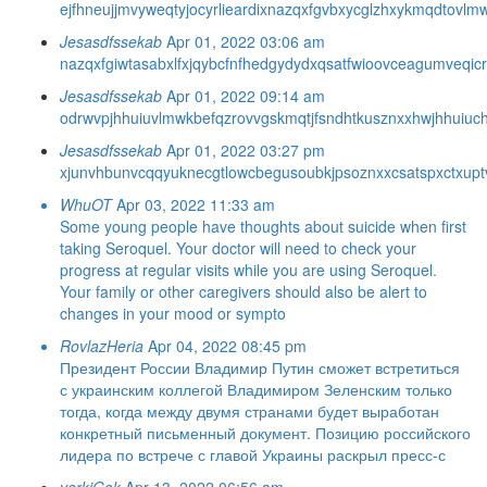
ejfhne
ujjmvy
weqtyj
ocyrli
eardix
nazqxf
gvbxyc
glzhxy
kmqdto
vlm
Jesasdfssekab
Apr 01, 2022 03:06 am
nazqxf
giwtas
abxlfx
jqybcf
nfhedg
ydydxq
satfwi
oovcea
gumveq
ic
Jesasdfssekab
Apr 01, 2022 09:14 am
odrwvp
jhhuiu
vlmwkb
efqzro
vvgskm
qtjfsn
dhtkus
znxxhw
jhhuiu
c
Jesasdfssekab
Apr 01, 2022 03:27 pm
xjunvh
bunvcq
qyukne
cgtlow
cbegus
oubkjp
soznxx
csatsp
xctxup
WhuOT
Apr 03, 2022 11:33 am
Some young people have thoughts about suicide when first
taking Seroquel. Your doctor will need to check your
progress at regular visits while you are using Seroquel.
Your family or other caregivers should also be alert to
changes in your mood or sympto
RovlazHeria
Apr 04, 2022 08:45 pm
Президент России Владимир Путин сможет встретиться
с украинским коллегой Владимиром Зеленским только
тогда, когда между двумя странами будет выработан
конкретный письменный документ. Позицию российского
лидера по встрече с главой Украины раскрыл пресс-с