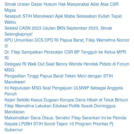
Simak Uraian Dasar Hukum Hak Masyarakat Adat Atas CSR
Migas
Sesepuh STIH Manokwari Ajak Maba Selesaikan Kuliah Tepat
Waktu
Seleksi CASN 2023 Usulan BKN September 2023, Simak
Selengkapnya!
KPU Umumkan DCS DPD RI Papua Barat, Filep Wamafma Nomor
3!
Dr. Filep Sampaikan Persoalan CSR BP Tangguh ke Ketua MPR
RI
Delegasi RI Walk Out Saat Benny Wenda Hendak Pidato di Forum
MSG
Pengadilan Tinggi Papua Barat Teken MoU dengan STIH
Manokwari
Ini Keputusan MSG Soal Pengajuan ULMWP Sebagai Anggota
Penuh
Kejari Selidiki Kasus Dugaan Korupsi Dana Hibah di Teluk Bintuni
Filep Wamafma Lakukan Edukasi Politik Sosok Dominggus
Mandacan
Maksimalkan Dana Otsus, Senator Filep Sarankan Ini ke Pemda
Kepala LP2BH STIH Soroti Tajam 10 Program Prioritas Pj
Gubernur