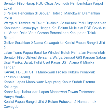
Senator Filep Harap RUU Otsus Akomodir Pembentukan Parpol
Lokal
3 Pelaku Pencurian di Sebuah Hotel di Manokwari Diamankan
Polisi
Warga di Tambrauw Takut Divaksin, Sosialisasi Perlu Digencarkan
Kabupaten Jayawijaya Hingga Kini Belum Miliki alat PCR Covid-19
10 Varian Delta Virus Corona Berasal dari Kabupaten Teluk
Bintuni
Golkar Serahkan 2 Nama Cawagub ke Koalisi Papua Bangkit Jilid
2
Jalan Trans Papua Barat ke Windesi Butuh Perhatian Pemerintah
Senator Filep Diskusi Bersama Warga Jemaat GKI Kanaan Sabon
Usai Mimika Barat, Polisi Usut Kasus BST Alama & Mimika
Tengah
KAWAL PB-LBH STIH Manokwari Proses Hukum Penabrak
Terumbu Karang
Kepala Lapas Manokwari: Napi yang Kabur Sudah Ditemui
Keluarga
Kabar Napi Kabur dari Lapas Manokwari Tewas Tertembak
Hanya Hoaks
Koalisi Papua Bangkit Jilid 2 Belum Putuskan 2 Nama untuk
Cawagub