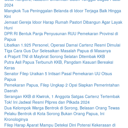
2024
Mangkok Tua Peninggalan Belanda di Idoor Terjaga Baik Hingga
Kini
Jemaat Gereja Idoor Harap Rumah Pastori Dibangun Agar Layak
Huni
DPR RI Bentuk Panja Penyusunan RUU Pemekaran Provinsi di
Papua
Libatkan 1.925 Personel, Operasi Damai Cartenz Resmi Dimulai
Tiga Cara Gus Dur Selesaikan Masalah Papua di Masanya
4 Prajurit TNI di Maybrat Sorong Selatan Ditembak KKB
Putra Asli Papua Terbunuh KKB, Pangdam Kasuari Bereaksi
Keras
Senator Filep Uraikan 5 Intisari Pasal Pemekaran UU Otsus
Papua
Pemekaran Papua, Filep Ungkap 2 Opsi Siapkan Pemerintahan
Daerah
Serangan KKB di Kiwirok, 1 Anggota Satgas Cartenz Tertembak
Tok! Ini Jadwal Resmi Pilpres dan Pilkada 2024
Dua Kelompok Warga Bentrok di Sorong, Belasan Orang Tewas
Pelaku Bentrok di Kota Sorong Bukan Orang Papua, Ini
Kronologinya
Filep Harap Aparat Mampu Deteksi Dini Potensi Kekerasan di