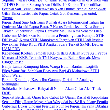
Sejumlah Massa Gelar Demonstrasi Tolak Pemekaran di Manokwari
12 DPO Bentrok Sorong Akan Dirilis, 10 Korban Teridentifikasi
Festival Sail Teluk Cenderawasih Akan Diluncurkan di Manokwari
Gilas Timor Leste, Trio Papua Cetak Gol Kemenangan untuk
Timnas
Papua Barat Siap Jadi Tuan Rumah Acara Internasional Tahun Ini
Omicron Masuki Papua Barat, 7 Kasus Terdeteksi di Kota Sorong
Jabatan Gubernur di Papua Berakhir Mei, Ini Kata Senator Filep
Gubernur Meletakkan Batu Pertama Pembangunan Kampus STIH
DN ke-47, Ketua STIH Manokwari Targetkan STIH Jadi Institut
Pewakilan Tetap RI di PBB Angkat Suara Terkait SPMH Dewan
HAM PBB
Kapendam: Korban Tembak KKB di Ilaga Adalah Putra Asli Papua
Memanas! KKB Tembak TNI-Karyawan, Bakar Rumah, Mess
Hingga Pasar
Banjir Landa Kampung Idoor, Warga Butuh Bantuan Logistik
Filep Wamafma Serahkan Beasiswa Bagi 43 Mahasiswa STIH
Momi Waren
Berikut Kronologi Kasus Ibu Gantung Diri dan 2 Anaknya
Meninggal
Solidaritas Mahasiswa-Rakyat di Nabire Akan Gelar Aksi Tolak
DOB
Sepakat Berdamai, Omer Isba Cabut LP Ujaran Rasial di Kepolisian
Senator Filep Harap Masyarakat Waspadai Isu SARA Jelang Pemilu
Gubernur Lukas Undang Presiden Putin ke Papua, Ini yang Dibahas