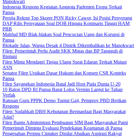
Manokwari
Indonesia Respons Kegiatan Anggota Parlemen Eropa Terkait
Papua
Persija Rekrut Top Skorer PON Ricky Cawor, Isi Posisi Penyerang
DAP Rilis Pernyataan Soal DOB Hingga Komisaris Tinggi HAM
PBB
Mahfud MD Blak-blakan Soal Pencucian Uang dan Korupsi di
Papua
Blokade Jalan, Warga Desak 4 Distrik Dikembalikan ke Manokwari
Filep: Pemerintah Perlu Audit SKK Migas dan BP Tangguh di
Bintuni
Filep Minta Mendagri Tinjau Ulang Surat Edaran Terkait Mutasi
ASN
Senator Filep Uraikan Dasar Hukum dan Konsep CSR Konteks
Papua
Filep Sayangkan Indonesia Batal Jadi Host Piala Dunia U-20
10 Balon DPD RI Papua Barat Lolos Vermin Lanjut ke Tahap
Verfak
Ratusan Guru PPPK Demo Tuntut Gaji, Pemprov PBD Berikan
Respons
Filep: Sudahkah DBH Kehutanan Bermanfaat Bagi Masyarakat
Adat?
Filep Bantu Administrasi Pembuatan SIM Bagi Masyarakat Pami
Pemerintah Diminta Evaluasi Pendekatan Keamanan di Papua
Pengesahan Perppu Ciptaker Dinilai Abaikan Aspirasi Rakyat