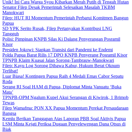
Unik! Ini Cara Warga Syou Kibarkan Merah Putih di Tengah Hutan
Senator Filep Desak Pemerintah Selesaikan Masalah TKBM
Manokwari
Filep: HUT RI Momentum Pemerintah Perbarui Komitmen Bangun
Papua
SD YPK Serito Rusak, Filep Pertanyakan Kontribusi LNG
Tangguh
Polisi: Pimpinan KNPB Silas Ki Dalang Penyerangan Posramil
Kisor
Presiden Jokowi: Siapkan Transisi dari Pandemi ke Endemi
Polda Papua Barat Rilis 17 DPO KNPB Penyerang Posramil Kisor
TPNPB Klaim Kuasai Jalan Sorong-Tambrauw-Manokwari
Filep: Kayu Log Sorong Dibawa Kabur, Hukum Berat Oknum
Terlibat!
Luar Biasa! Kontingen Papua Raih 4 Medali Emas Cabor Sepatu
Roda
Serang RI Soal HAM di Papua, Diplomat Minta Vanuatu ‘Buka
Mata’
TPNPB-OPM Ngalum Kupel Akui Serangan di Kiwirok, 1 Brimob
Tewas
Filep Wamafma: PON XX Papua Momentum Perekat Persaudaraan
Bangsa
Kemlu Berikan Tanggapan Atas Laporan PBB Soal Aktivis Papua
LSM Minta Kejati Periksa Dugaan Penyelewengan Dana Otsus di
Biak