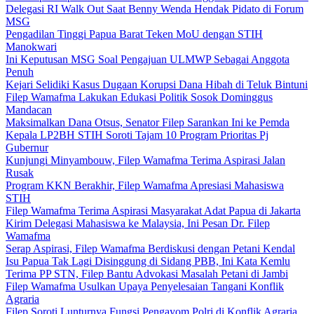
Delegasi RI Walk Out Saat Benny Wenda Hendak Pidato di Forum
MSG
Pengadilan Tinggi Papua Barat Teken MoU dengan STIH
Manokwari
Ini Keputusan MSG Soal Pengajuan ULMWP Sebagai Anggota
Penuh
Kejari Selidiki Kasus Dugaan Korupsi Dana Hibah di Teluk Bintuni
Filep Wamafma Lakukan Edukasi Politik Sosok Dominggus
Mandacan
Maksimalkan Dana Otsus, Senator Filep Sarankan Ini ke Pemda
Kepala LP2BH STIH Soroti Tajam 10 Program Prioritas Pj
Gubernur
Kunjungi Minyambouw, Filep Wamafma Terima Aspirasi Jalan
Rusak
Program KKN Berakhir, Filep Wamafma Apresiasi Mahasiswa
STIH
Filep Wamafma Terima Aspirasi Masyarakat Adat Papua di Jakarta
Kirim Delegasi Mahasiswa ke Malaysia, Ini Pesan Dr. Filep
Wamafma
Serap Aspirasi, Filep Wamafma Berdiskusi dengan Petani Kendal
Isu Papua Tak Lagi Disinggung di Sidang PBB, Ini Kata Kemlu
Terima PP STN, Filep Bantu Advokasi Masalah Petani di Jambi
Filep Wamafma Usulkan Upaya Penyelesaian Tangani Konflik
Agraria
Filep Soroti Lunturnya Fungsi Pengayom Polri di Konflik Agraria