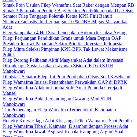
Simak Poin Usulan Filep Wamafma Saat Raker dengan Menpan RB
Simak 3 Perubahan Penting Bagi Sektor Pendidikan pada UU Otsus
Senator Filep Tanggapi Polemik Ketua KPK Firli Bahuri
Nilainya Fantastis, Ini Perjuangan 10 % DBH Migas Masyarakat
Adat
Filep Sampaikan 4 Hal Soal Penegakan Hukum ke Jaksa Agung
Filep: Perjuangan Pendidikan Gratis untuk Masa Depan OAP
Presiden Jokowi Paparkan Sektor Prioritas Investasi Indonesia
Filep Minta Seleksi Pimpinan KPK-BPK Tak Lewat Mekanisme
Politik
Filep Dorong Pelibatan Aktif Masyarakat Adat dalam Investasi
Disdukcapil Sosialisasikan Layanan Sistem IKD di STIH
Manokwari
Diinisiasi Senator Filep, Ini Poin Perubahan Otsus Soal Kesehatan
Filep Wamafma Inisiasi Penambahan Perwakilan OAP di DPRK
Filep Wamafma Adakan Lomba Solo Antar Pemuda Gereja di
Mansel
Filep Wamafma Buka Pertandingan Gawang Mini STIH
Manokwari
Tim Pemenangan Filep Wamafma Terbentuk di Kabupaten
Manokwari
Hengky Korwa: Jaga Adat Kita, Ingat Filep Wamafma Saat Pemilu
Filep Wamafma Tiba di Kaimana, Disambut dengan Prosesi Adat
Filep Wamafma Jawab Aspirasi Kepala Kampung Arguni Soal