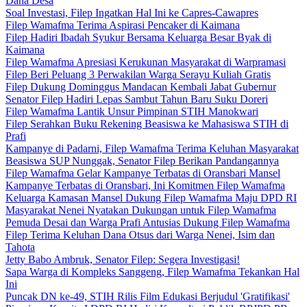
Dana Desa
Soal Investasi, Filep Ingatkan Hal Ini ke Capres-Cawapres
Filep Wamafma Terima Aspirasi Pencaker di Kaimana
Filep Hadiri Ibadah Syukur Bersama Keluarga Besar Byak di
Kaimana
Filep Wamafma Apresiasi Kerukunan Masyarakat di Warpramasi
Filep Beri Peluang 3 Perwakilan Warga Serayu Kuliah Gratis
Filep Dukung Dominggus Mandacan Kembali Jabat Gubernur
Senator Filep Hadiri Lepas Sambut Tahun Baru Suku Doreri
Filep Wamafma Lantik Unsur Pimpinan STIH Manokwari
Filep Serahkan Buku Rekening Beasiswa ke Mahasiswa STIH di
Prafi
Kampanye di Padarni, Filep Wamafma Terima Keluhan Masyarakat
Beasiswa SUP Nunggak, Senator Filep Berikan Pandangannya
Filep Wamafma Gelar Kampanye Terbatas di Oransbari Mansel
Kampanye Terbatas di Oransbari, Ini Komitmen Filep Wamafma
Keluarga Kamasan Mansel Dukung Filep Wamafma Maju DPD RI
Masyarakat Nenei Nyatakan Dukungan untuk Filep Wamafma
Pemuda Desai dan Warga Prafi Antusias Dukung Filep Wamafma
Filep Terima Keluhan Dana Otsus dari Warga Nenei, Isim dan
Tahota
Jetty Babo Ambruk, Senator Filep: Segera Investigasi!
Sapa Warga di Kompleks Sanggeng, Filep Wamafma Tekankan Hal
Ini
Puncak DN ke-49, STIH Rilis Film Edukasi Berjudul 'Gratifikasi'