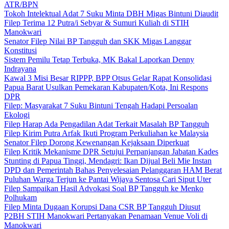
ATR/BPN
Tokoh Intelektual Adat 7 Suku Minta DBH Migas Bintuni Diaudit
Filep Terima 12 Putra/i Sebyar & Sumuri Kuliah di STIH
Manokwari
Senator Filep Nilai BP Tangguh dan SKK Migas Langgar
Konstitusi
Sistem Pemilu Tetap Terbuka, MK Bakal Laporkan Denny
Indrayana
Kawal 3 Misi Besar RIPPP, BPP Otsus Gelar Rapat Konsolidasi
Papua Barat Usulkan Pemekaran Kabupaten/Kota, Ini Respons
DPR
Filep: Masyarakat 7 Suku Bintuni Tengah Hadapi Persoalan
Ekologi
Filep Harap Ada Pengadilan Adat Terkait Masalah BP Tangguh
Filep Kirim Putra Arfak Ikuti Program Perkuliahan ke Malaysia
Senator Filep Dorong Kewenangan Kejaksaan Diperkuat
Filep Kritik Mekanisme DPR Setujui Perpanjangan Jabatan Kades
Stunting di Papua Tinggi, Mendagri: Ikan Dijual Beli Mie Instan
DPD dan Pemerintah Bahas Penyelesaian Pelanggaran HAM Berat
Puluhan Warga Terjun ke Pantai Wijaya Sentosa Cari Siput Uter
Filep Sampaikan Hasil Advokasi Soal BP Tangguh ke Menko
Polhukam
Filep Minta Dugaan Korupsi Dana CSR BP Tangguh Diusut
P2BH STIH Manokwari Pertanyakan Penamaan Venue Voli di
Manokwari