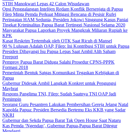
STIH Manokwari Lepas 42 Calon Wisudawan
Opsi Penggalangan Intelijen Redam Konflik Bersenjata di Papua
Filep Minta Pemda Perkuat Mitigasi Bencana di Pesisir Rufei
Peringatan HAM Sedunia, Presiden Jokowi Singgung Kasus Paniai
Tingkat Kriminalitas Papua Barat Tertinggi Nasional Selama 2020
Masyarakat Papua Laporkan Proyek Mangkrak Miliaran Rupiah ke
KPK
Kasat Reskrim Tertembak oleh OTK Saat Ricuh di Mansel
90 % Lulusan Adalah OAP, Filep: Ini Kontribusi STIH untuk Papua
Presiden Dibayangi Isu Papua Lepas Saat Ambil Alih Saham
Freeport
Pemprov Papua Barat Diduga Salahi Prosedur CPNS-PPPK
Formasi 2018
Pemerintah Bentuk Satgas Komunikasi Tegaskan Kebijakan di
Papua
Gubernur Didesak Ambil Langkah Konkret untuk Pengungsi
Maybrat
Respons Panglima TNI, Filep: Sudah Saatnya TNI OAP Jadi
Pemimpin
Seorang Guru Pesantren Lakukan Pembersihan Gereja Jelang Natal
Kapolda Papua: Presiden Bersedia Bertemu Eks KKB yang Sadar
NKRI
Gubernur dan Sekda Papua Barat Tak Open House Saat Nataru
Kas Pemda ‘Ngendap’, Gubernur Papua-Papua Barat Ditegur
Mendagri