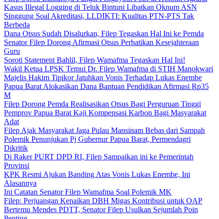
Kasus Illegal Logging di Teluk Bintuni Libatkan Oknum ASN
Singgung Soal Akreditasi, LLDIKTI: Kualitas PTN-PTS Tak
Berbeda
Dana Otsus Sudah Disalurkan, Filep Tegaskan Hal Ini ke Pemda
Senator Filep Dorong Afirmasi Otsus Perhatikan Kesejahteraan
Guru
Soroti Statement Bahlil, Filep Wamafma Tegaskan Hal Ini!
Wakil Ketua LPSK Temui Dr. Filep Wamafma di STIH Manokwari
Majelis Hakim Tipikor Jatuhkan Vonis Terhadap Lukas Enembe
Papua Barat Alokasikan Dana Bantuan Pendidikan Afirmasi Rp35
M
Filep Dorong Pemda Realisasikan Otsus Bagi Perguruan Tinggi
Pemprov Papua Barat Kaji Kompensasi Karbon Bagi Masyarakat
Adat
Filep Ajak Masyarakat Jaga Pulau Mansinam Bebas dari Sampah
Polemik Penunjukan Pj Gubernur Papua Barat, Permendagri
Dikritik
Di Raker PURT DPD RI, Filep Sampaikan ini ke Pemerintah
Provinsi
KPK Resmi Ajukan Banding Atas Vonis Lukas Enembe, Ini
Alasannya
Ini Catatan Senator Filep Wamafma Soal Polemik MK
Filep: Perjuangan Kenaikan DBH Migas Kontribusi untuk OAP
Bertemu Mendes PDTT, Senator Filep Usulkan Sejumlah Poin
Penting