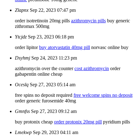
Zlapnx
Sep 22, 2023 07:47 pm
order isotretinoin 20mg pills
azithromycin pills
buy generic
zithromax 500mg
Ytcjdz
Sep 23, 2023 06:18 pm
order lipitor
buy atorvastatin 40mg pill
norvasc online buy
Dsyhmj
Sep 24, 2023 11:23 pm
azithromycin over the counter
cost azithromycin
order
gabapentin online cheap
Oceslq
Sep 27, 2023 05:14 am
free spins no deposit required
free welcome spins no deposit
order generic furosemide 40mg
Gmnfss
Sep 27, 2023 09:12 am
buy protonix cheap
order protonix 20mg pill
pyridium pills
Lmekwp
Sep 29, 2023 04:11 am