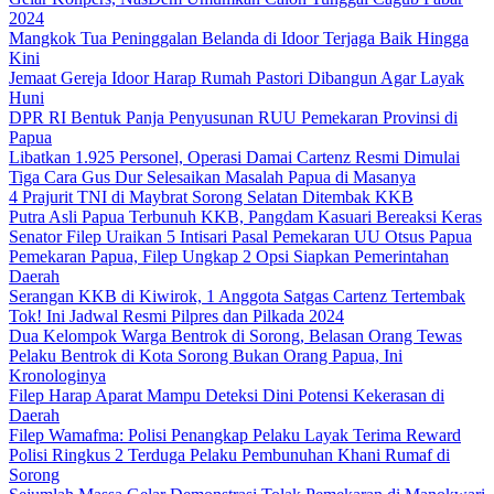
2024
Mangkok Tua Peninggalan Belanda di Idoor Terjaga Baik Hingga
Kini
Jemaat Gereja Idoor Harap Rumah Pastori Dibangun Agar Layak
Huni
DPR RI Bentuk Panja Penyusunan RUU Pemekaran Provinsi di
Papua
Libatkan 1.925 Personel, Operasi Damai Cartenz Resmi Dimulai
Tiga Cara Gus Dur Selesaikan Masalah Papua di Masanya
4 Prajurit TNI di Maybrat Sorong Selatan Ditembak KKB
Putra Asli Papua Terbunuh KKB, Pangdam Kasuari Bereaksi Keras
Senator Filep Uraikan 5 Intisari Pasal Pemekaran UU Otsus Papua
Pemekaran Papua, Filep Ungkap 2 Opsi Siapkan Pemerintahan
Daerah
Serangan KKB di Kiwirok, 1 Anggota Satgas Cartenz Tertembak
Tok! Ini Jadwal Resmi Pilpres dan Pilkada 2024
Dua Kelompok Warga Bentrok di Sorong, Belasan Orang Tewas
Pelaku Bentrok di Kota Sorong Bukan Orang Papua, Ini
Kronologinya
Filep Harap Aparat Mampu Deteksi Dini Potensi Kekerasan di
Daerah
Filep Wamafma: Polisi Penangkap Pelaku Layak Terima Reward
Polisi Ringkus 2 Terduga Pelaku Pembunuhan Khani Rumaf di
Sorong