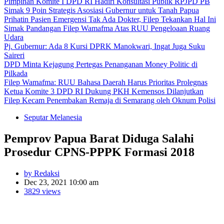
Pimpinan Komite I DPD RI Hadiri Konsultasi Publik RPJPD PB
Simak 9 Poin Strategis Asosiasi Gubernur untuk Tanah Papua
Prihatin Pasien Emergensi Tak Ada Dokter, Filep Tekankan Hal Ini
Simak Pandangan Filep Wamafma Atas RUU Pengeloaan Ruang
Udara
Pj. Gubernur: Ada 8 Kursi DPRK Manokwari, Ingat Juga Suku
Saireri
DPD Minta Kejagung Pertegas Penanganan Money Politic di
Pilkada
Filep Wamafma: RUU Bahasa Daerah Harus Prioritas Prolegnas
Ketua Komite 3 DPD RI Dukung PKH Kemensos Dilanjutkan
Filep Kecam Penembakan Remaja di Semarang oleh Oknum Polisi
Seputar Melanesia
Pemprov Papua Barat Diduga Salahi
Prosedur CPNS-PPPK Formasi 2018
by Redaksi
Dec 23, 2021 10:00 am
3829 views