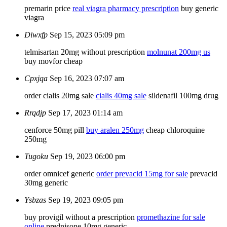
premarin price
real viagra pharmacy prescription
buy generic
viagra
Diwxfp
Sep 15, 2023 05:09 pm
telmisartan 20mg without prescription
molnunat 200mg us
buy movfor cheap
Cpxjqa
Sep 16, 2023 07:07 am
order cialis 20mg sale
cialis 40mg sale
sildenafil 100mg drug
Rrqdjp
Sep 17, 2023 01:14 am
cenforce 50mg pill
buy aralen 250mg
cheap chloroquine
250mg
Tugoku
Sep 19, 2023 06:00 pm
order omnicef generic
order prevacid 15mg for sale
prevacid
30mg generic
Ysbzas
Sep 19, 2023 09:05 pm
buy provigil without a prescription
promethazine for sale
online
prednisone 10mg generic