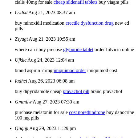
cialis 40mg for sale
cheap sildenafil tablets
buy viagra pills
Cvdixl
Aug 21, 2023 08:37 am
buy minoxidil medication
erectile dysfunction drug
new ed
pills
Zsyugt
Aug 21, 2023 10:55 am
where can i buy precose
glyburide tablet
order fulvicin online
Ufklie
Aug 24, 2023 12:04 am
brand aspirin 75mg
imiquimod order
imiquimod cost
Iadhei
Aug 26, 2023 06:08 am
buy dipyridamole cheap
pravachol pill
brand pravachol
Gmmilw
Aug 27, 2023 07:30 am
purchase melatonin for sale
cost norethindrone
buy danocrine
100 mg pills
Qnqnji
Aug 29, 2023 11:29 pm