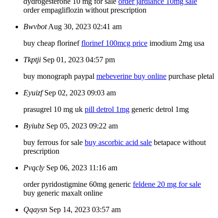
dydrogesterone 10 mg for sale
order jardiance 10mg sale
order empagliflozin without prescription
Bwvbot
Aug 30, 2023 02:41 am
buy cheap florinef
florinef 100mcg price
imodium 2mg usa
Tkptji
Sep 01, 2023 04:57 pm
buy monograph paypal
mebeverine buy online
purchase pletal
Eyuizf
Sep 02, 2023 09:03 am
prasugrel 10 mg uk
pill detrol 1mg
generic detrol 1mg
Byiubz
Sep 05, 2023 09:22 am
buy ferrous for sale
buy ascorbic acid sale
betapace without
prescription
Pvqcly
Sep 06, 2023 11:16 am
order pyridostigmine 60mg generic
feldene 20 mg for sale
buy generic maxalt online
Qqaysn
Sep 14, 2023 03:57 am