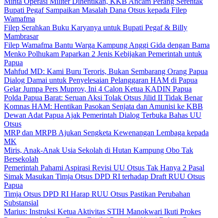
Minta Operasi Militer Dihentikan, KKB Ancam Perang Serentak
Bupati Pegaf Sampaikan Masalah Dana Otsus kepada Filep
Wamafma
Filep Serahkan Buku Karyanya untuk Bupati Pegaf & Billy
Mambrasar
Filep Wamafma Bantu Warga Kampung Anggi Gida dengan Bama
Menko Polhukam Paparkan 2 Jenis Kebijakan Pemerintah untuk
Papua
Mahfud MD: Kami Buru Teroris, Bukan Sembarang Orang Papua
Dialog Damai untuk Penyelesaian Pelanggaran HAM di Papua
Gelar Jumpa Pers Muprov, Ini 4 Calon Ketua KADIN Papua
Polda Papua Barat: Seruan Aksi Tolak Otsus Jilid II Tidak Benar
Komnas HAM: Hentikan Pasokan Senjata dan Amunisi ke KBB
Dewan Adat Papua Ajak Pemerintah Dialog Terbuka Bahas UU
Otsus
MRP dan MRPB Ajukan Sengketa Kewenangan Lembaga kepada
MK
Miris, Anak-Anak Usia Sekolah di Hutan Kampung Obo Tak
Bersekolah
Pemerintah Pahami Aspirasi Revisi UU Otsus Tak Hanya 2 Pasal
Simak Masukan Timja Otsus DPD RI terhadap Draft RUU Otsus
Papua
Timja Otsus DPD RI Harap RUU Otsus Pastikan Perubahan
Substansial
Marius: Instruksi Ketua Aktivitas STIH Manokwari Ikuti Prokes