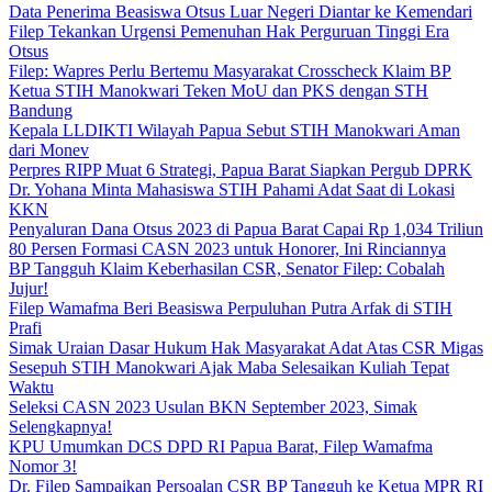
Data Penerima Beasiswa Otsus Luar Negeri Diantar ke Kemendari
Filep Tekankan Urgensi Pemenuhan Hak Perguruan Tinggi Era
Otsus
Filep: Wapres Perlu Bertemu Masyarakat Crosscheck Klaim BP
Ketua STIH Manokwari Teken MoU dan PKS dengan STH
Bandung
Kepala LLDIKTI Wilayah Papua Sebut STIH Manokwari Aman
dari Monev
Perpres RIPP Muat 6 Strategi, Papua Barat Siapkan Pergub DPRK
Dr. Yohana Minta Mahasiswa STIH Pahami Adat Saat di Lokasi
KKN
Penyaluran Dana Otsus 2023 di Papua Barat Capai Rp 1,034 Triliun
80 Persen Formasi CASN 2023 untuk Honorer, Ini Rinciannya
BP Tangguh Klaim Keberhasilan CSR, Senator Filep: Cobalah
Jujur!
Filep Wamafma Beri Beasiswa Perpuluhan Putra Arfak di STIH
Prafi
Simak Uraian Dasar Hukum Hak Masyarakat Adat Atas CSR Migas
Sesepuh STIH Manokwari Ajak Maba Selesaikan Kuliah Tepat
Waktu
Seleksi CASN 2023 Usulan BKN September 2023, Simak
Selengkapnya!
KPU Umumkan DCS DPD RI Papua Barat, Filep Wamafma
Nomor 3!
Dr. Filep Sampaikan Persoalan CSR BP Tangguh ke Ketua MPR RI