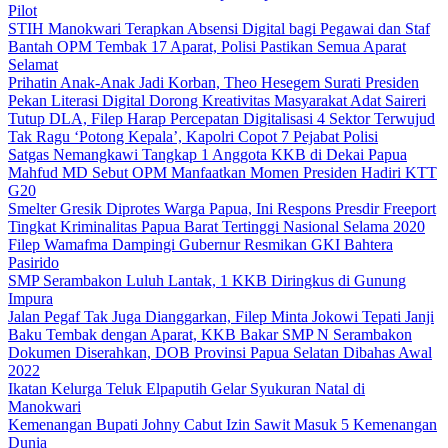
Pilot
STIH Manokwari Terapkan Absensi Digital bagi Pegawai dan Staf
Bantah OPM Tembak 17 Aparat, Polisi Pastikan Semua Aparat
Selamat
Prihatin Anak-Anak Jadi Korban, Theo Hesegem Surati Presiden
Pekan Literasi Digital Dorong Kreativitas Masyarakat Adat Saireri
Tutup DLA, Filep Harap Percepatan Digitalisasi 4 Sektor Terwujud
Tak Ragu ‘Potong Kepala’, Kapolri Copot 7 Pejabat Polisi
Satgas Nemangkawi Tangkap 1 Anggota KKB di Dekai Papua
Mahfud MD Sebut OPM Manfaatkan Momen Presiden Hadiri KTT
G20
Smelter Gresik Diprotes Warga Papua, Ini Respons Presdir Freeport
Tingkat Kriminalitas Papua Barat Tertinggi Nasional Selama 2020
Filep Wamafma Dampingi Gubernur Resmikan GKI Bahtera
Pasirido
SMP Serambakon Luluh Lantak, 1 KKB Diringkus di Gunung
Impura
Jalan Pegaf Tak Juga Dianggarkan, Filep Minta Jokowi Tepati Janji
Baku Tembak dengan Aparat, KKB Bakar SMP N Serambakon
Dokumen Diserahkan, DOB Provinsi Papua Selatan Dibahas Awal
2022
Ikatan Kelurga Teluk Elpaputih Gelar Syukuran Natal di
Manokwari
Kemenangan Bupati Johny Cabut Izin Sawit Masuk 5 Kemenangan
Dunia