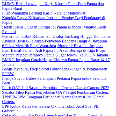
BUMN Buka Lowongan Kerja Khusus Putra-Putri Papua dan
Papua Barat
Filep Wamafma Berbagi Kasih Natal di Manokwari
Kapolda Papua Keluarkan Imbauan Penting Bagi Pendatang di
Papua
Heran Kasus Dugaan Korupsi di Papua Mandek, Mahfud Akan
Evaluasi
Pemerintah Cabut Ribuan Izin Usaha Tambang Hingga Kehutanan
Analisis BMKG Jelaskan Penyebab Bencana Banjir di Jayapura
6 Fakta Menarik Filep Wamafma, Nomor 2 Bisa Jadi Inspirasi
Luar Biasa! Pemain Asli Papua Ini Akan Berlaga di Liga Eropa
Mantan Pejabat Pemprov Papua Gugat Jokowi ke PTUN Jakarta
BMKG Ingatkan Curah Hujan Ekstrem Papua-Papua Barat 14-17
Januari
Banjir Jayapura, Filep Soroti Faktor Lingkungan & Pengawasan
RTRW
Fientje Suebu Dubes Perempuan Pertama Papua untuk Selandia
Baru
Polri: OAP Jadi Sasaran Pembinaan Operasi Damai Cartenz 2022
Senator Filep Kritisi Penyebutan OAP Target Pembinaan Cartenz
TPNPB-OPM Tanggapi Perubahan Nama Operasi Jadi Damai
Cartenz
LPP Kutuk Keras Pernyataan Oknum Tokoh Adat Soal Plt
Gubernur
Gelar Konpers, NasDem Umumkan Calon Tunggal Cagub Pabar