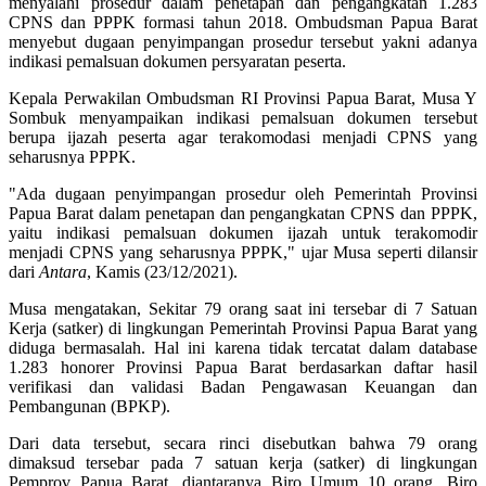
menyalahi prosedur dalam penetapan dan pengangkatan 1.283
CPNS dan PPPK formasi tahun 2018. Ombudsman Papua Barat
menyebut dugaan penyimpangan prosedur tersebut yakni adanya
indikasi pemalsuan dokumen persyaratan peserta.
Kepala Perwakilan Ombudsman RI Provinsi Papua Barat, Musa Y
Sombuk menyampaikan indikasi pemalsuan dokumen tersebut
berupa ijazah peserta agar terakomodasi menjadi CPNS yang
seharusnya PPPK.
"Ada dugaan penyimpangan prosedur oleh Pemerintah Provinsi
Papua Barat dalam penetapan dan pengangkatan CPNS dan PPPK,
yaitu indikasi pemalsuan dokumen ijazah untuk terakomodir
menjadi CPNS yang seharusnya PPPK," ujar Musa seperti dilansir
dari
Antara
, Kamis (23/12/2021).
Musa mengatakan, Sekitar 79 orang saat ini tersebar di 7 Satuan
Kerja (satker) di lingkungan Pemerintah Provinsi Papua Barat yang
diduga bermasalah. Hal ini karena tidak tercatat dalam database
1.283 honorer Provinsi Papua Barat berdasarkan daftar hasil
verifikasi dan validasi Badan Pengawasan Keuangan dan
Pembangunan (BPKP).
Dari data tersebut, secara rinci disebutkan bahwa 79 orang
dimaksud tersebar pada 7 satuan kerja (satker) di lingkungan
Pemprov Papua Barat, diantaranya Biro Umum 10 orang, Biro