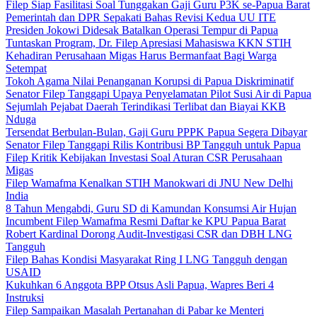
Filep Siap Fasilitasi Soal Tunggakan Gaji Guru P3K se-Papua Barat
Pemerintah dan DPR Sepakati Bahas Revisi Kedua UU ITE
Presiden Jokowi Didesak Batalkan Operasi Tempur di Papua
Tuntaskan Program, Dr. Filep Apresiasi Mahasiswa KKN STIH
Kehadiran Perusahaan Migas Harus Bermanfaat Bagi Warga
Setempat
Tokoh Agama Nilai Penanganan Korupsi di Papua Diskriminatif
Senator Filep Tanggapi Upaya Penyelamatan Pilot Susi Air di Papua
Sejumlah Pejabat Daerah Terindikasi Terlibat dan Biayai KKB
Nduga
Tersendat Berbulan-Bulan, Gaji Guru PPPK Papua Segera Dibayar
Senator Filep Tanggapi Rilis Kontribusi BP Tangguh untuk Papua
Filep Kritik Kebijakan Investasi Soal Aturan CSR Perusahaan
Migas
Filep Wamafma Kenalkan STIH Manokwari di JNU New Delhi
India
8 Tahun Mengabdi, Guru SD di Kamundan Konsumsi Air Hujan
Incumbent Filep Wamafma Resmi Daftar ke KPU Papua Barat
Robert Kardinal Dorong Audit-Investigasi CSR dan DBH LNG
Tangguh
Filep Bahas Kondisi Masyarakat Ring I LNG Tangguh dengan
USAID
Kukuhkan 6 Anggota BPP Otsus Asli Papua, Wapres Beri 4
Instruksi
Filep Sampaikan Masalah Pertanahan di Pabar ke Menteri