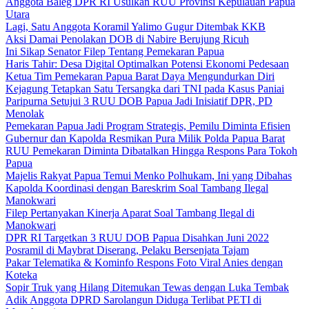
Anggota Baleg DPR RI Usulkan RUU Provinsi Kepulauan Papua
Utara
Lagi, Satu Anggota Koramil Yalimo Gugur Ditembak KKB
Aksi Damai Penolakan DOB di Nabire Berujung Ricuh
Ini Sikap Senator Filep Tentang Pemekaran Papua
Haris Tahir: Desa Digital Optimalkan Potensi Ekonomi Pedesaan
Ketua Tim Pemekaran Papua Barat Daya Mengundurkan Diri
Kejagung Tetapkan Satu Tersangka dari TNI pada Kasus Paniai
Paripurna Setujui 3 RUU DOB Papua Jadi Inisiatif DPR, PD
Menolak
Pemekaran Papua Jadi Program Strategis, Pemilu Diminta Efisien
Gubernur dan Kapolda Resmikan Pura Milik Polda Papua Barat
RUU Pemekaran Diminta Dibatalkan Hingga Respons Para Tokoh
Papua
Majelis Rakyat Papua Temui Menko Polhukam, Ini yang Dibahas
Kapolda Koordinasi dengan Bareskrim Soal Tambang Ilegal
Manokwari
Filep Pertanyakan Kinerja Aparat Soal Tambang Ilegal di
Manokwari
DPR RI Targetkan 3 RUU DOB Papua Disahkan Juni 2022
Posramil di Maybrat Diserang, Pelaku Bersenjata Tajam
Pakar Telematika & Kominfo Respons Foto Viral Anies dengan
Koteka
Sopir Truk yang Hilang Ditemukan Tewas dengan Luka Tembak
Adik Anggota DPRD Sarolangun Diduga Terlibat PETI di