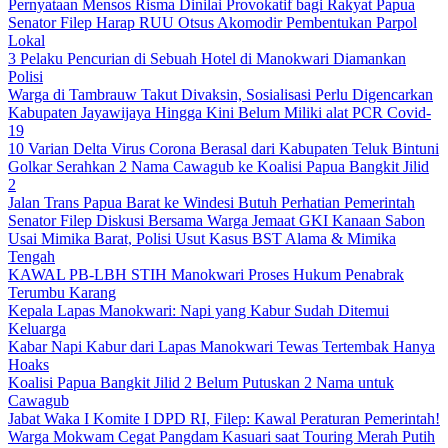
Pernyataan Mensos Risma Dinilai Provokatif bagi Rakyat Papua
Senator Filep Harap RUU Otsus Akomodir Pembentukan Parpol
Lokal
3 Pelaku Pencurian di Sebuah Hotel di Manokwari Diamankan
Polisi
Warga di Tambrauw Takut Divaksin, Sosialisasi Perlu Digencarkan
Kabupaten Jayawijaya Hingga Kini Belum Miliki alat PCR Covid-
19
10 Varian Delta Virus Corona Berasal dari Kabupaten Teluk Bintuni
Golkar Serahkan 2 Nama Cawagub ke Koalisi Papua Bangkit Jilid
2
Jalan Trans Papua Barat ke Windesi Butuh Perhatian Pemerintah
Senator Filep Diskusi Bersama Warga Jemaat GKI Kanaan Sabon
Usai Mimika Barat, Polisi Usut Kasus BST Alama & Mimika
Tengah
KAWAL PB-LBH STIH Manokwari Proses Hukum Penabrak
Terumbu Karang
Kepala Lapas Manokwari: Napi yang Kabur Sudah Ditemui
Keluarga
Kabar Napi Kabur dari Lapas Manokwari Tewas Tertembak Hanya
Hoaks
Koalisi Papua Bangkit Jilid 2 Belum Putuskan 2 Nama untuk
Cawagub
Jabat Waka I Komite I DPD RI, Filep: Kawal Peraturan Pemerintah!
Warga Mokwam Cegat Pangdam Kasuari saat Touring Merah Putih