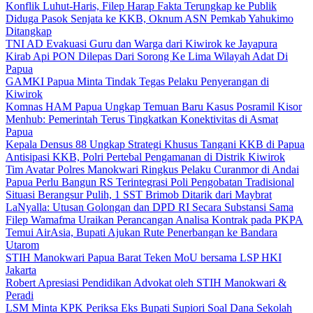
Konflik Luhut-Haris, Filep Harap Fakta Terungkap ke Publik
Diduga Pasok Senjata ke KKB, Oknum ASN Pemkab Yahukimo
Ditangkap
TNI AD Evakuasi Guru dan Warga dari Kiwirok ke Jayapura
Kirab Api PON Dilepas Dari Sorong Ke Lima Wilayah Adat Di
Papua
GAMKI Papua Minta Tindak Tegas Pelaku Penyerangan di
Kiwirok
Komnas HAM Papua Ungkap Temuan Baru Kasus Posramil Kisor
Menhub: Pemerintah Terus Tingkatkan Konektivitas di Asmat
Papua
Kepala Densus 88 Ungkap Strategi Khusus Tangani KKB di Papua
Antisipasi KKB, Polri Pertebal Pengamanan di Distrik Kiwirok
Tim Avatar Polres Manokwari Ringkus Pelaku Curanmor di Andai
Papua Perlu Bangun RS Terintegrasi Poli Pengobatan Tradisional
Situasi Berangsur Pulih, 1 SST Brimob Ditarik dari Maybrat
LaNyalla: Utusan Golongan dan DPD RI Secara Substansi Sama
Filep Wamafma Uraikan Perancangan Analisa Kontrak pada PKPA
Temui AirAsia, Bupati Ajukan Rute Penerbangan ke Bandara
Utarom
STIH Manokwari Papua Barat Teken MoU bersama LSP HKI
Jakarta
Robert Apresiasi Pendidikan Advokat oleh STIH Manokwari &
Peradi
LSM Minta KPK Periksa Eks Bupati Supiori Soal Dana Sekolah