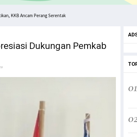
ntikan, KKB Ancam Perang Serentak
AD
presiasi Dukungan Pemkab
TO
ws
0
0