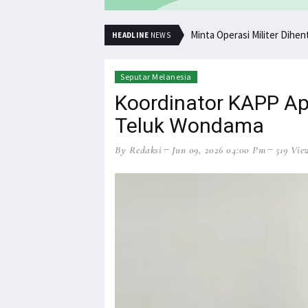
Minta Operasi Militer Dihe
HEADLINE
NEWS
Seputar Melanesia
Koordinator KAPP A
Teluk Wondama
By Redaksi
Jun 09, 2026 04:00 Pm
519 Vie