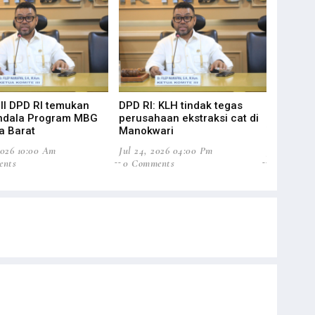
III DPD RI temukan
DPD RI: KLH tindak tegas
Buah Hita
endala Program MBG
perusahaan ekstraksi cat di
Kekayaan
a Barat
Manokwari
Wondam
2026 10:00 Am
Jul 24, 2026 04:00 Pm
Jul 23, 202
ents
0 Comments
0 Commen