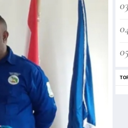
0
0
0
TO