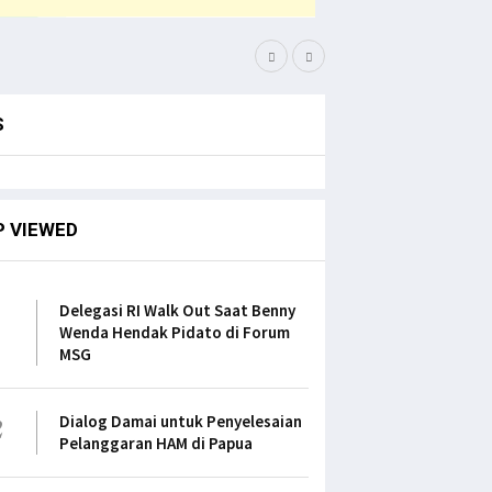
Bupati Pegaf Sampaikan
S
P VIEWED
1
Delegasi RI Walk Out Saat Benny
Wenda Hendak Pidato di Forum
MSG
2
Dialog Damai untuk Penyelesaian
Pelanggaran HAM di Papua