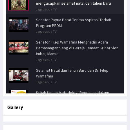
mengucapkan selamat natal dan tahun baru
Jagapapua TV
Senator Papua Barat Terima Aspirasi Terkait
Program PPDM
Jagapapua TV
Senator Filep Wamafma Menghadiri Acara
Pemasangan Seng di Gereja Jemaat GPKAI Sion
Imbai, Mansel
Jagapapua TV
Selamat Natal dan Tahun Baru dari Dr. Filep
Wamafma
Jagapapua TV
Kuliah Umum Metodologi Penelitian Hukum
Jagapapua TV
Gallery
Senator FILEP WAMAFMA & Kepala Kanwil BPN
PAPUA BARAT, Bahas Aspirasi Masyarakat Adat
Distrik Masn