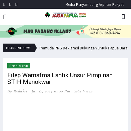
Media Penyambung Aspirasi Rakyat
Simak Opini Senator Filep Soal Cita-Cita Kedamaian 
Pemuda PNG Deklarasi Dukungan untuk Papua Barat La
HEADLINE
NEWS
Pendidikan
Filep Wamafma Lantik Unsur Pimpinan
STIH Manokwari
By Redaksi
Jan 12, 2024 01:00 Pm
2182 Views