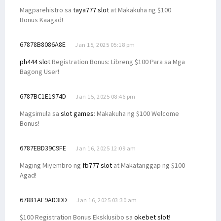
Magparehistro sa
taya777 slot
at Makakuha ng $100
Bonus Kaagad!
67878B8086A8E
Jan 15, 2025 05:18 pm
ph444 slot
Registration Bonus: Libreng $100 Para sa Mga
Bagong User!
6787BC1E1974D
Jan 15, 2025 08:46 pm
Magsimula sa
slot games
: Makakuha ng $100 Welcome
Bonus!
6787EBD39C9FE
Jan 16, 2025 12:09 am
Maging Miyembro ng
fb777 slot
at Makatanggap ng $100
Agad!
67881AF9AD3DD
Jan 16, 2025 03:30 am
$100 Registration Bonus Eksklusibo sa
okebet slot
!