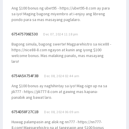
Ang $100 bonus ng ubet95 - https://ubet95-8.com ay para
sa iyo! Maging bagong miyembro at i-enjoy ang libreng
pondo para sa mas masayang paglalaro.
675475706E530
Dec 07, 2024 11:18 pm
Bagong simula, bagong swerte! Magparehistro sa nice88 -
https://nice88-8.com ngayon at kunin ang iyong $100
welcome bonus. Mas malaking panalo, mas masayang
laro!
6754A5A754F3B
Dec 08, 2024 02:44 am
Ang $100 bonus ay naghihintay sa iyo! Mag-sign up na sa
jili777 - https://jili777-8.com at gawing mas kapana-
panabik ang bawat laro.
6754D58F27C1B
Dec 08, 2024 06:09 am
Huwag palampasin ang alok ng nn777 - https://nn777-
8.com! Magparehistro na at tanggapin ang $100 bonus