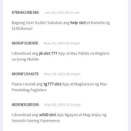
67884A190E386
Jan 16, 2025 06:51 am
Bagong User Ka Ba? Subukan ang
help slot
at Kumuha ng
$100 Bonus!
68383F318E85E
May 29, 2025 06:04 pm
I-download ang
jili slot 777
App at Mas Pabilis na Maglaro
sa Iyong Mobile
68386F15A4375
May 29, 2025 09:28 pm
Paano I-install ang
tg777 slot
App at Magkaroon ng Mas
Pinadaling Paglalaro
68389E81BE036
May 30, 2025 12:50 am
I-download ang
w500 slot
App Ngayon at Mag-enjoy ng
Smooth Gaming Experience