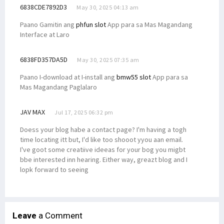
6838CDE7892D3
May 30, 2025 04:13 am
Paano Gamitin ang
phfun slot
App para sa Mas Magandang
Interface at Laro
6838FD357DA5D
May 30, 2025 07:35 am
Paano I-download at I-install ang
bmw55 slot
App para sa
Mas Magandang Paglalaro
JAV MAX
Jul 17, 2025 06:32 pm
Doess your blog habe a contact page? I'm having a togh
time locating itt but, I'd like too shooot yyou aan email.
I've goot some creatiive ideeas for your bog you migbt
bbe interested inn hearing. Either way, greazt blog and I
lopk forward to seeing
Leave
a Comment