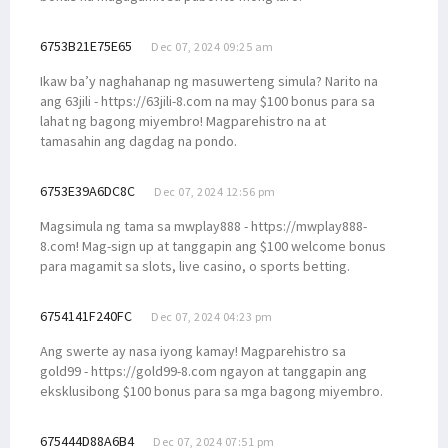
6753B21E75E65
Dec 07, 2024 09:25 am
Ikaw ba’y naghahanap ng masuwerteng simula? Narito na
ang 63jili - https://63jili-8.com na may $100 bonus para sa
lahat ng bagong miyembro! Magparehistro na at
tamasahin ang dagdag na pondo.
6753E39A6DC8C
Dec 07, 2024 12:56 pm
Magsimula ng tama sa mwplay888 - https://mwplay888-
8.com! Mag-sign up at tanggapin ang $100 welcome bonus
para magamit sa slots, live casino, o sports betting.
6754141F240FC
Dec 07, 2024 04:23 pm
Ang swerte ay nasa iyong kamay! Magparehistro sa
gold99 - https://gold99-8.com ngayon at tanggapin ang
eksklusibong $100 bonus para sa mga bagong miyembro.
675444D88A6B4
Dec 07, 2024 07:51 pm