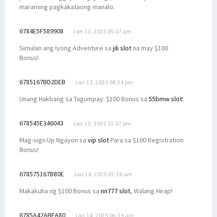
maraming pagkakataong manalo.
6784E5F589908
Jan 13, 2025 05:07 pm
Simulan ang Iyong Adventure sa
jili slot
na may $100
Bonus!
6785167BD2DEB
Jan 13, 2025 08:34 pm
Unang Hakbang sa Tagumpay: $100 Bonus sa
55bmw slot
!
678545E346043
Jan 13, 2025 11:57 pm
Mag-sign Up Ngayon sa
vip slot
Para sa $100 Registration
Bonus!
678575167B80E
Jan 14, 2025 03:18 am
Makakuha ng $100 Bonus sa
nn777 slot
, Walang Hirap!
6785A42ABEA80
Jan 14, 2025 06:39 am