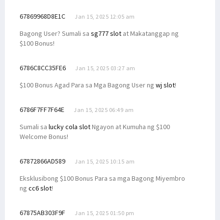
67869968D8E1C
Jan 15, 2025 12:05 am
Bagong User? Sumali sa
sg777 slot
at Makatanggap ng
$100 Bonus!
6786C8CC35FE6
Jan 15, 2025 03:27 am
$100 Bonus Agad Para sa Mga Bagong User ng
wj slot
!
6786F7FF7F64E
Jan 15, 2025 06:49 am
Sumali sa
lucky cola slot
Ngayon at Kumuha ng $100
Welcome Bonus!
67872866AD589
Jan 15, 2025 10:15 am
Eksklusibong $100 Bonus Para sa mga Bagong Miyembro
ng
cc6 slot
!
67875AB303F9F
Jan 15, 2025 01:50 pm