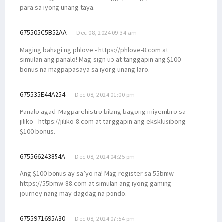
para sa iyong unang taya.
675505C5B52AA
Dec 08, 2024 09:34 am
Maging bahagi ng phlove - https://phlove-8.com at
simulan ang panalo! Mag-sign up at tanggapin ang $100
bonus na magpapasaya sa iyong unang laro.
675535E44A254
Dec 08, 2024 01:00 pm
Panalo agad! Magparehistro bilang bagong miyembro sa
jiliko - https://jiliko-8.com at tanggapin ang eksklusibong
$100 bonus.
675566243854A
Dec 08, 2024 04:25 pm
Ang $100 bonus ay sa’yo na! Mag-register sa 55bmw -
https://55bmw-88.com at simulan ang iyong gaming
journey nang may dagdag na pondo.
6755971695A30
Dec 08, 2024 07:54 pm