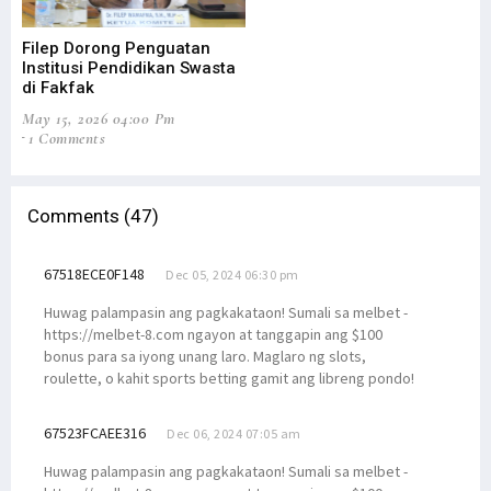
Filep Dorong Penguatan
C
Institusi Pendidikan Swasta
F
di Fakfak
A
May 15, 2026 04:00 Pm
J
1 Comments
Comments (47)
67518ECE0F148
Dec 05, 2024 06:30 pm
Huwag palampasin ang pagkakataon! Sumali sa melbet -
https://melbet-8.com ngayon at tanggapin ang $100
bonus para sa iyong unang laro. Maglaro ng slots,
roulette, o kahit sports betting gamit ang libreng pondo!
67523FCAEE316
Dec 06, 2024 07:05 am
Huwag palampasin ang pagkakataon! Sumali sa melbet -