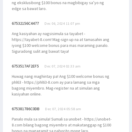
ng eksklusibong $100 bonus na magbibigay sa’yo ng
edge sa bawat laro.
67532156C4477
Dec 06, 2024 11:07 pm
Ang kasiyahan ay nagsisimula sa tayabet -
https://tayabet-8.com! Mag-sign up na at tamasahin ang
iyong $100 welcome bonus para mas maraming panalo.
Siguradong sulit ang bawat taya!
6753517AF2EF5
Dec 07, 2024 02:33 am
Huwag nang maghintay pa! Ang $100 welcome bonus ng
phl63 - https://phl63-8.com ay para lamang sa mga
bagong miyembro. Mag-register na at simulan ang
kasiyahan online.
675381786C0DB
Dec 07, 2024 05:58 am
Panalo mula sa simula! Sumali sa unobet - https://unobet-
8.com bilang bagong miyembro at makatanggap ng $100
bonus na magagamit sa paborito mong laro.