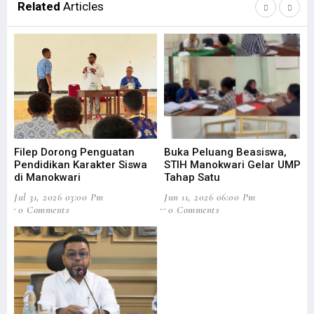
Related
Articles
Filep Dorong Penguatan
Buka Peluang Beasiswa,
S
Pendidikan Karakter Siswa
STIH Manokwari Gelar UMPT
L
di Manokwari
Tahap Satu
F
Jul 31, 2026 03:00 Pm
Jun 11, 2026 06:00 Pm
0 Comments
0 Comments