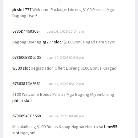
jili slot 777
Welcome Package: Libreng $100 Para sa Mga
Bagong User!
6785D4468368F
Jan 14, 2025 10:04 am
Bagong User ng
tg777 slot
? $100 Bonus Agad Para Sayo!
678606B3D6505
Jan 14, 2025 01:39 pm
w500 slot
Registration Offer: Libreng $100 Bonus Kaagad!
6786387CA9E81
Jan 14, 2025 05:12 pm
$100 Welcome Bonus Para sa Mga Bagong Miyembro ng
phfun slot
!
6786694CC5668
Jan 14, 2025 08:40 pm
Makakuha ng $100 Bonus Kapag Nagparehistro sa
bmw55
slot
Ngayon!