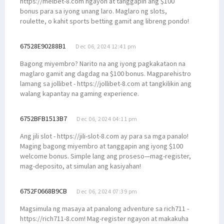
https://melbet-8.com ngayon at tanggapin ang $100
bonus para sa iyong unang laro. Maglaro ng slots,
roulette, o kahit sports betting gamit ang libreng pondo!
67528E90288B1
Dec 06, 2024 12:41 pm
Bagong miyembro? Narito na ang iyong pagkakataon na
maglaro gamit ang dagdag na $100 bonus. Magparehistro
lamang sa jollibet - https://jollibet-8.com at tangkilikin ang
walang kapantay na gaming experience.
6752BFB1513B7
Dec 06, 2024 04:11 pm
Ang jili slot - https://jili-slot-8.com ay para sa mga panalo!
Maging bagong miyembro at tanggapin ang iyong $100
welcome bonus. Simple lang ang proseso—mag-register,
mag-deposito, at simulan ang kasiyahan!
6752F0668B9CB
Dec 06, 2024 07:39 pm
Magsimula ng masaya at panalong adventure sa rich711 -
https://rich711-8.com! Mag-register ngayon at makakuha