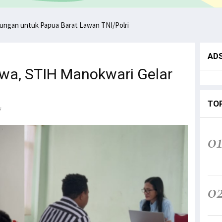
ungan untuk Papua Barat Lawan TNI/Polri
AD
wa, STIH Manokwari Gelar
TO
s
0
0