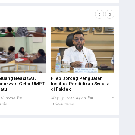
luang Beasiswa,
Filep Dorong Penguatan
STIH Eval
anokwari Gelar UMPT
Institusi Pendidikan Swasta
Lebih Adap
atu
di Fakfak
Feb 19, 202
026 06:00 Pm
May 15, 2026 04:00 Pm
0 Commen
ents
1 Comments