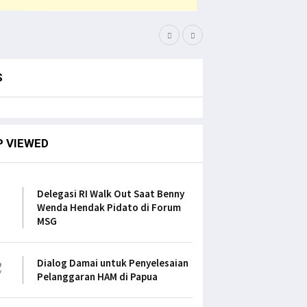
Simak Opini Senator File
S
P VIEWED
1
Delegasi RI Walk Out Saat Benny
Wenda Hendak Pidato di Forum
MSG
2
Dialog Damai untuk Penyelesaian
Pelanggaran HAM di Papua