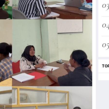
0
0
0
TO