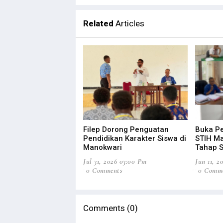
Related
Articles
Filep Dorong Penguatan
Buka Pe
Pendidikan Karakter Siswa di
STIH M
Manokwari
Tahap S
Jul 31, 2026 03:00 Pm
Jun 11, 2
0 Comments
0 Comm
Comments (0)