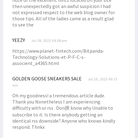
note of the excellent hints located on your site
then unexpectedly got an awful suspicion I had
not expressed respect to the web blog owner for
those tips. All of the ladies came as a result glad
to see the
YEEZY
Jul 28, 2023 09:38 pm
https://www.planet-fintech.com/Bitpanda-
Technology-Solutions-et-P-F-C-s-
associent_a4365.html
GOLDEN GOOSE SNEAKERS SALE
Jul 29, 2023 06:17
am
Oh my goodness! a tremendous article dude.
Thank you Nonetheless I am experiencing
difficulty with ur rss . Don抰 know why Unable to
subscribe to it. Is there anybody getting an
identical rss downside? Anyone who knows kindly
respond. Thnkx