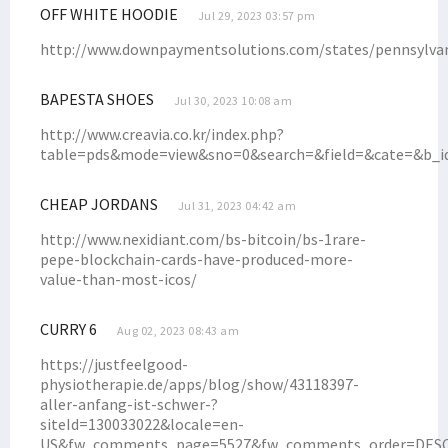
OFF WHITE HOODIE
Jul 29, 2023 03:57 pm
http://www.downpaymentsolutions.com/states/pennsylva
BAPESTA SHOES
Jul 30, 2023 10:08 am
http://www.creavia.co.kr/index.php?
table=pds&mode=view&sno=0&search=&field=&cate=&b
CHEAP JORDANS
Jul 31, 2023 04:42 am
http://www.nexidiant.com/bs-bitcoin/bs-1rare-
pepe-blockchain-cards-have-produced-more-
value-than-most-icos/
CURRY 6
Aug 02, 2023 08:43 am
https://justfeelgood-
physiotherapie.de/apps/blog/show/43118397-
aller-anfang-ist-schwer-?
siteId=130033022&locale=en-
US&fw_comments_page=5527&fw_comments_order=DESC&s