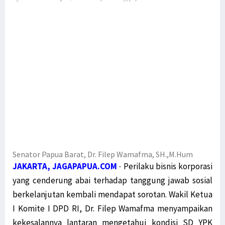
Bupati Pegaf Sampaikan Masalah Dana Otsus kepada Filep Wamafma
Filep Serahkan Buku Karyanya untuk Bupati Pegaf & Billy Mambrasar
Filep Wamafma Bantu Warga Kampung Anggi Gida dengan Bama
Menko Polhukam Paparkan 2 Jenis Kebijakan Pemerintah untuk Papua
Mahfud MD: Kami Buru Teroris, Bukan Sembarang Orang Papua
Dialog Damai untuk Penyelesaian Pelanggaran HAM di Papua
Gelar Jumpa Pers Muprov, Ini 4 Calon Ketua KADIN Papua
Polda Papua Barat: Seruan Aksi Tolak Otsus Jilid II Tidak Benar
Komnas HAM: Hentikan Pasokan Senjata dan Amunisi ke KBB
Dewan Adat Papua Ajak Pemerintah Dialog Terbuka Bahas UU Otsus
Senator Papua Barat, Dr. Filep Wamafma, SH.,M.Hum
MRP dan MRPB Ajukan Sengketa Kewenangan Lembaga kepada MK
JAKARTA, JAGAPAPUA.COM
-
Perilaku bisnis korporasi
Miris, Anak-Anak Usia Sekolah di Hutan Kampung Obo Tak Bersekolah
yang cenderung abai terhadap tanggung jawab sosial
Pemerintah Pahami Aspirasi Revisi UU Otsus Tak Hanya 2 Pasal
berkelanjutan kembali mendapat sorotan. Wakil Ketua
I Komite I DPD RI, Dr. Filep Wamafma menyampaikan
Simak Masukan Timja Otsus DPD RI terhadap Draft RUU Otsus Papua
kekesalannya lantaran mengetahui kondisi SD YPK
Timja Otsus DPD RI Harap RUU Otsus Pastikan Perubahan Substansial