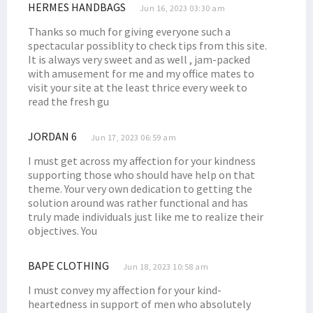
Tim Pemenangan Filep Wamafma Terbentuk di Kabupaten Manokwari
HERMES HANDBAGS
Jun 16, 2023 03:30 am
Hengky Korwa: Jaga Adat Kita, Ingat Filep Wamafma Saat Pemilu
Thanks so much for giving everyone such a
Filep Wamafma Tiba di Kaimana, Disambut dengan Prosesi Adat
spectacular possiblity to check tips from this site.
It is always very sweet and as well , jam-packed
Filep Wamafma Jawab Aspirasi Kepala Kampung Arguni Soal Dana Desa
with amusement for me and my office mates to
Soal Investasi, Filep Ingatkan Hal Ini ke Capres-Cawapres
visit your site at the least thrice every week to
read the fresh gu
Filep Wamafma Terima Aspirasi Pencaker di Kaimana
Filep Hadiri Ibadah Syukur Bersama Keluarga Besar Byak di Kaimana
JORDAN 6
Jun 17, 2023 06:59 am
Filep Wamafma Apresiasi Kerukunan Masyarakat di Warpramasi
I must get across my affection for your kindness
Filep Beri Peluang 3 Perwakilan Warga Serayu Kuliah Gratis
supporting those who should have help on that
theme. Your very own dedication to getting the
Filep Dukung Dominggus Mandacan Kembali Jabat Gubernur
solution around was rather functional and has
Senator Filep Hadiri Lepas Sambut Tahun Baru Suku Doreri
truly made individuals just like me to realize their
objectives. You
Filep Wamafma Lantik Unsur Pimpinan STIH Manokwari
Filep Serahkan Buku Rekening Beasiswa ke Mahasiswa STIH di Prafi
BAPE CLOTHING
Jun 18, 2023 10:58 am
Kampanye di Padarni, Filep Wamafma Terima Keluhan Masyarakat
I must convey my affection for your kind-
Beasiswa SUP Nunggak, Senator Filep Berikan Pandangannya
heartedness in support of men who absolutely