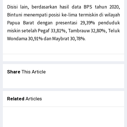
Tingkat Kriminalitas Papua Barat Tertinggi Nasional Selama 2020
Disisi lain, berdasarkan hasil data BPS tahun 2020,
Filep Wamafma Dampingi Gubernur Resmikan GKI Bahtera Pasirido
Bintuni menempati posisi ke-lima termiskin di wilayah
SMP Serambakon Luluh Lantak, 1 KKB Diringkus di Gunung Impura
Papua Barat dengan presentasi 29,39% penduduk
Jalan Pegaf Tak Juga Dianggarkan, Filep Minta Jokowi Tepati Janji
miskin setelah Pegaf 33,81%, Tambrauw 32,80%, Teluk
Baku Tembak dengan Aparat, KKB Bakar SMP N Serambakon
Wondama 30,91% dan Maybrat 30,78%.
Dokumen Diserahkan, DOB Provinsi Papua Selatan Dibahas Awal 2022
Ikatan Kelurga Teluk Elpaputih Gelar Syukuran Natal di Manokwari
Kemenangan Bupati Johny Cabut Izin Sawit Masuk 5 Kemenangan Dunia
STIH Manokwari Lepas 42 Calon Wisudawan
Share
This Article
Opsi Penggalangan Intelijen Redam Konflik Bersenjata di Papua
Filep Minta Pemda Perkuat Mitigasi Bencana di Pesisir Rufei
Peringatan HAM Sedunia, Presiden Jokowi Singgung Kasus Paniai
Related
Articles
Tingkat Kriminalitas Papua Barat Tertinggi Nasional Selama 2020
Masyarakat Papua Laporkan Proyek Mangkrak Miliaran Rupiah ke KPK
Kasat Reskrim Tertembak oleh OTK Saat Ricuh di Mansel