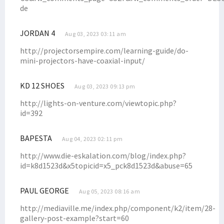
de
JORDAN 4
Aug 03, 2023 03:11 am
http://projectorsempire.com/learning-guide/do-
mini-projectors-have-coaxial-input/
KD 12 SHOES
Aug 03, 2023 09:13 pm
http://lights-on-venture.com/viewtopic.php?
id=392
BAPESTA
Aug 04, 2023 02:11 pm
http://www.die-eskalation.com/blog/index.php?
id=k8d1523d&x5topicid=x5_pck8d1523d&abuse=65
PAUL GEORGE
Aug 05, 2023 08:16 am
http://mediaville.me/index.php/component/k2/item/28-
gallery-post-example?start=60