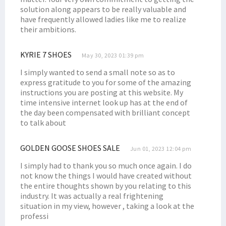
solution along appears to be really valuable and
Senator Filep Tanggapi Rilis Kontribusi BP Tangguh untuk Papua
have frequently allowed ladies like me to realize
Filep Kritik Kebijakan Investasi Soal Aturan CSR Perusahaan Migas
their ambitions.
Filep Wamafma Kenalkan STIH Manokwari di JNU New Delhi India
KYRIE 7 SHOES
8 Tahun Mengabdi, Guru SD di Kamundan Konsumsi Air Hujan
May 30, 2023 01:39 pm
Incumbent Filep Wamafma Resmi Daftar ke KPU Papua Barat
I simply wanted to send a small note so as to
express gratitude to you for some of the amazing
Robert Kardinal Dorong Audit-Investigasi CSR dan DBH LNG Tangguh
instructions you are posting at this website. My
Filep Bahas Kondisi Masyarakat Ring I LNG Tangguh dengan USAID
time intensive internet look up has at the end of
the day been compensated with brilliant concept
Kukuhkan 6 Anggota BPP Otsus Asli Papua, Wapres Beri 4 Instruksi
to talk about
Filep Sampaikan Masalah Pertanahan di Pabar ke Menteri ATR/BPN
Tokoh Intelektual Adat 7 Suku Minta DBH Migas Bintuni Diaudit
GOLDEN GOOSE SHOES SALE
Jun 01, 2023 12:04 pm
Filep Terima 12 Putra/i Sebyar & Sumuri Kuliah di STIH Manokwari
I simply had to thank you so much once again. I do
not know the things I would have created without
Senator Filep Nilai BP Tangguh dan SKK Migas Langgar Konstitusi
the entire thoughts shown by you relating to this
Sistem Pemilu Tetap Terbuka, MK Bakal Laporkan Denny Indrayana
industry. It was actually a real frightening
situation in my view, however , taking a look at the
Kawal 3 Misi Besar RIPPP, BPP Otsus Gelar Rapat Konsolidasi
professi
Papua Barat Usulkan Pemekaran Kabupaten/Kota, Ini Respons DPR