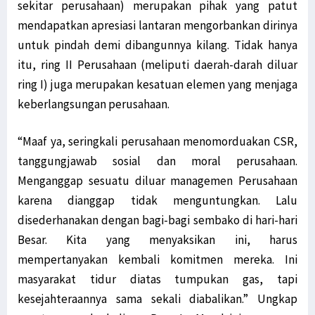
Filep Wamafma: PON XX Papua Momentum Perekat Persaudaraan Bangsa
sekitar perusahaan) merupakan pihak yang patut
Kemlu Berikan Tanggapan Atas Laporan PBB Soal Aktivis Papua
mendapatkan apresiasi lantaran mengorbankan dirinya
LSM Minta Kejati Periksa Dugaan Penyelewengan Dana Otsus di Biak
untuk pindah demi dibangunnya kilang. Tidak hanya
itu, ring II Perusahaan (meliputi daerah-darah diluar
Konflik Luhut-Haris, Filep Harap Fakta Terungkap ke Publik
ring I) juga merupakan kesatuan elemen yang menjaga
Diduga Pasok Senjata ke KKB, Oknum ASN Pemkab Yahukimo Ditangkap
keberlangsungan perusahaan.
TNI AD Evakuasi Guru dan Warga dari Kiwirok ke Jayapura
Kirab Api PON Dilepas Dari Sorong Ke Lima Wilayah Adat Di Papua
“Maaf ya, seringkali perusahaan menomorduakan CSR,
GAMKI Papua Minta Tindak Tegas Pelaku Penyerangan di Kiwirok
tanggungjawab sosial dan moral perusahaan.
Komnas HAM Papua Ungkap Temuan Baru Kasus Posramil Kisor
Menganggap sesuatu diluar managemen Perusahaan
Menhub: Pemerintah Terus Tingkatkan Konektivitas di Asmat Papua
karena dianggap tidak menguntungkan. Lalu
Kepala Densus 88 Ungkap Strategi Khusus Tangani KKB di Papua
disederhanakan dengan bagi-bagi sembako di hari-hari
Antisipasi KKB, Polri Pertebal Pengamanan di Distrik Kiwirok
Besar. Kita yang menyaksikan ini, harus
Tim Avatar Polres Manokwari Ringkus Pelaku Curanmor di Andai
mempertanyakan kembali komitmen mereka. Ini
Papua Perlu Bangun RS Terintegrasi Poli Pengobatan Tradisional
masyarakat tidur diatas tumpukan gas, tapi
Situasi Berangsur Pulih, 1 SST Brimob Ditarik dari Maybrat
kesejahteraannya sama sekali diabalikan.” Ungkap