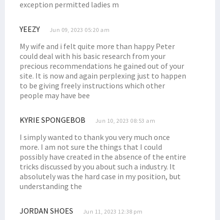
exception permitted ladies m
Kejari Selidiki Kasus Dugaan Korupsi Dana Hibah di Teluk Bintuni
Filep Wamafma Lakukan Edukasi Politik Sosok Dominggus Mandacan
YEEZY
Jun 09, 2023 05:20 am
Maksimalkan Dana Otsus, Senator Filep Sarankan Ini ke Pemda
My wife and i felt quite more than happy Peter
could deal with his basic research from your
Kepala LP2BH STIH Soroti Tajam 10 Program Prioritas Pj Gubernur
precious recommendations he gained out of your
Kunjungi Minyambouw, Filep Wamafma Terima Aspirasi Jalan Rusak
site. It is now and again perplexing just to happen
to be giving freely instructions which other
Program KKN Berakhir, Filep Wamafma Apresiasi Mahasiswa STIH
people may have bee
Filep Wamafma Terima Aspirasi Masyarakat Adat Papua di Jakarta
Kirim Delegasi Mahasiswa ke Malaysia, Ini Pesan Dr. Filep Wamafma
KYRIE SPONGEBOB
Jun 10, 2023 08:53 am
Serap Aspirasi, Filep Wamafma Berdiskusi dengan Petani Kendal
I simply wanted to thank you very much once
Isu Papua Tak Lagi Disinggung di Sidang PBB, Ini Kata Kemlu
more. I am not sure the things that I could
possibly have created in the absence of the entire
Terima PP STN, Filep Bantu Advokasi Masalah Petani di Jambi
tricks discussed by you about such a industry. It
Filep Wamafma Usulkan Upaya Penyelesaian Tangani Konflik Agraria
absolutely was the hard case in my position, but
understanding the
Filep Soroti Lunturnya Fungsi Pengayom Polri di Konflik Agraria
Kasus Illegal Logging di Teluk Bintuni Libatkan Oknum ASN
JORDAN SHOES
Jun 11, 2023 12:38 pm
Singgung Soal Akreditasi, LLDIKTI: Kualitas PTN-PTS Tak Berbeda