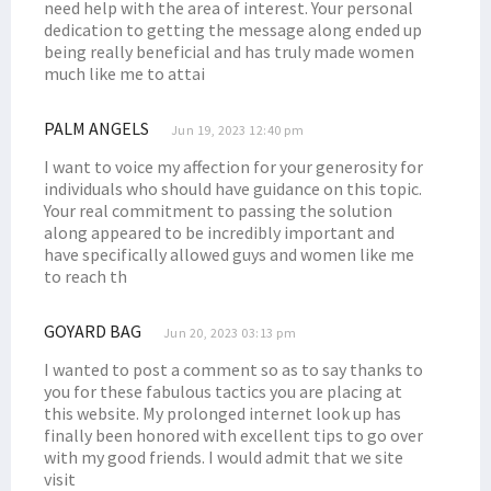
Filep Wamafma Gelar Kampanye Terbatas di Oransbari Mansel
need help with the area of interest. Your personal
dedication to getting the message along ended up
Kampanye Terbatas di Oransbari, Ini Komitmen Filep Wamafma
being really beneficial and has truly made women
Keluarga Kamasan Mansel Dukung Filep Wamafma Maju DPD RI
much like me to attai
Masyarakat Nenei Nyatakan Dukungan untuk Filep Wamafma
PALM ANGELS
Jun 19, 2023 12:40 pm
Pemuda Desai dan Warga Prafi Antusias Dukung Filep Wamafma
I want to voice my affection for your generosity for
Filep Terima Keluhan Dana Otsus dari Warga Nenei, Isim dan Tahota
individuals who should have guidance on this topic.
Jetty Babo Ambruk, Senator Filep: Segera Investigasi!
Your real commitment to passing the solution
along appeared to be incredibly important and
Sapa Warga di Kompleks Sanggeng, Filep Wamafma Tekankan Hal Ini
have specifically allowed guys and women like me
Puncak DN ke-49, STIH Rilis Film Edukasi Berjudul 'Gratifikasi'
to reach th
Pimpinan Komite I DPD RI Hadiri Konsultasi Publik RPJPD PB
GOYARD BAG
Simak 9 Poin Strategis Asosiasi Gubernur untuk Tanah Papua
Jun 20, 2023 03:13 pm
Prihatin Pasien Emergensi Tak Ada Dokter, Filep Tekankan Hal Ini
I wanted to post a comment so as to say thanks to
you for these fabulous tactics you are placing at
Simak Pandangan Filep Wamafma Atas RUU Pengeloaan Ruang Udara
this website. My prolonged internet look up has
Pj. Gubernur: Ada 8 Kursi DPRK Manokwari, Ingat Juga Suku Saireri
finally been honored with excellent tips to go over
with my good friends. I would admit that we site
DPD Minta Kejagung Pertegas Penanganan Money Politic di Pilkada
visit