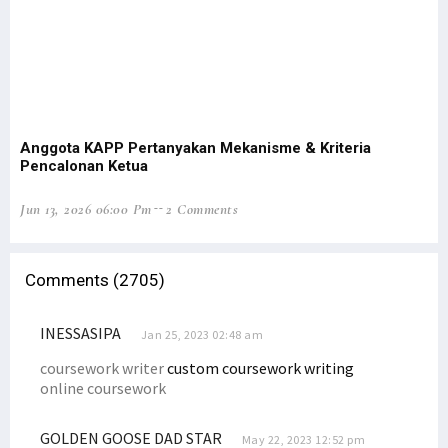
Festival Sail Teluk Cenderawasih Akan Diluncurkan di Manokwari
Gilas Timor Leste, Trio Papua Cetak Gol Kemenangan untuk Timnas
Papua Barat Siap Jadi Tuan Rumah Acara Internasional Tahun Ini
Omicron Masuki Papua Barat, 7 Kasus Terdeteksi di Kota Sorong
Jabatan Gubernur di Papua Berakhir Mei, Ini Kata Senator Filep
Anggota KAPP Pertanyakan Mekanisme & Kriteria
Gubernur Meletakkan Batu Pertama Pembangunan Kampus STIH
Pencalonan Ketua
DN ke-47, Ketua STIH Manokwari Targetkan STIH Jadi Institut
Jun 13, 2026 06:00 Pm
2 Comments
Pewakilan Tetap RI di PBB Angkat Suara Terkait SPMH Dewan HAM PBB
Kapendam: Korban Tembak KKB di Ilaga Adalah Putra Asli Papua
Comments (2705)
Memanas! KKB Tembak TNI-Karyawan, Bakar Rumah, Mess Hingga Pasar
Banjir Landa Kampung Idoor, Warga Butuh Bantuan Logistik
INESSASIPA
Jan 25, 2023 02:48 am
Filep Wamafma Serahkan Beasiswa Bagi 43 Mahasiswa STIH Momi Waren
coursework writer
custom coursework writing
Berikut Kronologi Kasus Ibu Gantung Diri dan 2 Anaknya Meninggal
online coursework
Solidaritas Mahasiswa-Rakyat di Nabire Akan Gelar Aksi Tolak DOB
Sepakat Berdamai, Omer Isba Cabut LP Ujaran Rasial di Kepolisian
GOLDEN GOOSE DAD STAR
May 22, 2023 12:52 pm