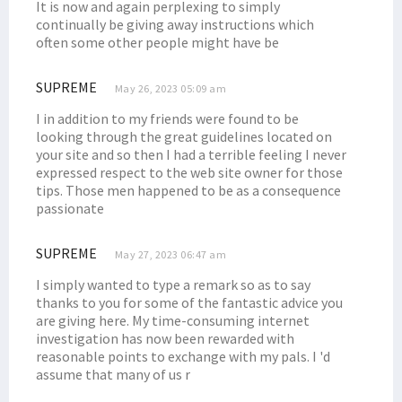
It is now and again perplexing to simply
Filep Pertanyakan Kinerja Aparat Soal Tambang Ilegal di Manokwari
continually be giving away instructions which
DPR RI Targetkan 3 RUU DOB Papua Disahkan Juni 2022
often some other people might have be
Posramil di Maybrat Diserang, Pelaku Bersenjata Tajam
SUPREME
May 26, 2023 05:09 am
Pakar Telematika & Kominfo Respons Foto Viral Anies dengan Koteka
I in addition to my friends were found to be
Sopir Truk yang Hilang Ditemukan Tewas dengan Luka Tembak
looking through the great guidelines located on
Adik Anggota DPRD Sarolangun Diduga Terlibat PETI di Manokwari
your site and so then I had a terrible feeling I never
expressed respect to the web site owner for those
Indonesia Respons Kegiatan Anggota Parlemen Eropa Terkait Papua
tips. Those men happened to be as a consequence
Persija Rekrut Top Skorer PON Ricky Cawor, Isi Posisi Penyerang
passionate
DAP Rilis Pernyataan Soal DOB Hingga Komisaris Tinggi HAM PBB
SUPREME
May 27, 2023 06:47 am
Mahfud MD Blak-blakan Soal Pencucian Uang dan Korupsi di Papua
Blokade Jalan, Warga Desak 4 Distrik Dikembalikan ke Manokwari
I simply wanted to type a remark so as to say
thanks to you for some of the fantastic advice you
Filep: Pemerintah Perlu Audit SKK Migas dan BP Tangguh di Bintuni
are giving here. My time-consuming internet
Filep Minta Mendagri Tinjau Ulang Surat Edaran Terkait Mutasi ASN
investigation has now been rewarded with
reasonable points to exchange with my pals. I 'd
Senator Filep Uraikan Dasar Hukum dan Konsep CSR Konteks Papua
assume that many of us r
Filep Sayangkan Indonesia Batal Jadi Host Piala Dunia U-20