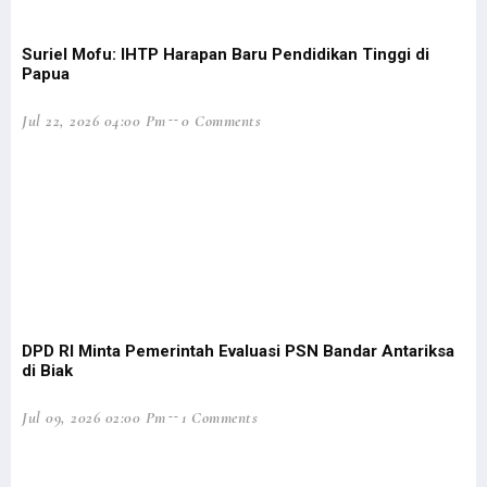
Libatkan 1.925 Personel, Operasi Damai Cartenz Resmi Dimulai
Tiga Cara Gus Dur Selesaikan Masalah Papua di Masanya
Suriel Mofu: IHTP Harapan Baru Pendidikan Tinggi di
Papua
4 Prajurit TNI di Maybrat Sorong Selatan Ditembak KKB
Putra Asli Papua Terbunuh KKB, Pangdam Kasuari Bereaksi Keras
Jul 22, 2026 04:00 Pm
0 Comments
Senator Filep Uraikan 5 Intisari Pasal Pemekaran UU Otsus Papua
Pemekaran Papua, Filep Ungkap 2 Opsi Siapkan Pemerintahan Daerah
Serangan KKB di Kiwirok, 1 Anggota Satgas Cartenz Tertembak
Tok! Ini Jadwal Resmi Pilpres dan Pilkada 2024
Dua Kelompok Warga Bentrok di Sorong, Belasan Orang Tewas
Pelaku Bentrok di Kota Sorong Bukan Orang Papua, Ini Kronologinya
Filep Harap Aparat Mampu Deteksi Dini Potensi Kekerasan di Daerah
DPD RI Minta Pemerintah Evaluasi PSN Bandar Antariksa
Filep Wamafma: Polisi Penangkap Pelaku Layak Terima Reward
di Biak
Polisi Ringkus 2 Terduga Pelaku Pembunuhan Khani Rumaf di Sorong
Jul 09, 2026 02:00 Pm
1 Comments
Sejumlah Massa Gelar Demonstrasi Tolak Pemekaran di Manokwari
12 DPO Bentrok Sorong Akan Dirilis, 10 Korban Teridentifikasi