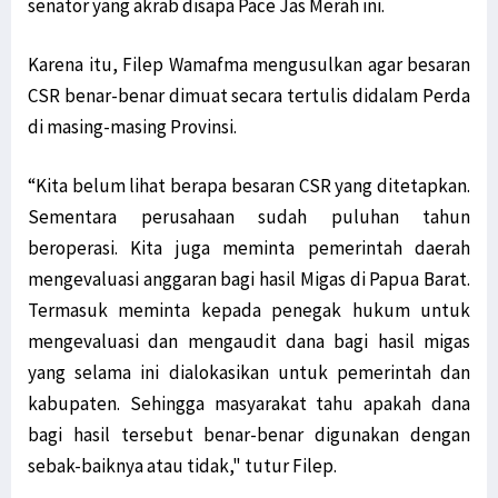
LaNyalla: Utusan Golongan dan DPD RI Secara Substansi Sama
senator yang akrab disapa Pace Jas Merah ini.
Filep Wamafma Uraikan Perancangan Analisa Kontrak pada PKPA
Karena itu, Filep Wamafma mengusulkan agar besaran
Temui AirAsia, Bupati Ajukan Rute Penerbangan ke Bandara Utarom
CSR benar-benar dimuat secara tertulis didalam Perda
STIH Manokwari Papua Barat Teken MoU bersama LSP HKI Jakarta
di masing-masing Provinsi.
Robert Apresiasi Pendidikan Advokat oleh STIH Manokwari & Peradi
LSM Minta KPK Periksa Eks Bupati Supiori Soal Dana Sekolah Pilot
“Kita belum lihat berapa besaran CSR yang ditetapkan.
STIH Manokwari Terapkan Absensi Digital bagi Pegawai dan Staf
Sementara perusahaan sudah puluhan tahun
Bantah OPM Tembak 17 Aparat, Polisi Pastikan Semua Aparat Selamat
beroperasi. Kita juga meminta pemerintah daerah
Prihatin Anak-Anak Jadi Korban, Theo Hesegem Surati Presiden
mengevaluasi anggaran bagi hasil Migas di Papua Barat.
Pekan Literasi Digital Dorong Kreativitas Masyarakat Adat Saireri
Termasuk meminta kepada penegak hukum untuk
Tutup DLA, Filep Harap Percepatan Digitalisasi 4 Sektor Terwujud
mengevaluasi dan mengaudit dana bagi hasil migas
Tak Ragu ‘Potong Kepala’, Kapolri Copot 7 Pejabat Polisi
yang selama ini dialokasikan untuk pemerintah dan
kabupaten. Sehingga masyarakat tahu apakah dana
Satgas Nemangkawi Tangkap 1 Anggota KKB di Dekai Papua
bagi hasil tersebut benar-benar digunakan dengan
Mahfud MD Sebut OPM Manfaatkan Momen Presiden Hadiri KTT G20
sebak-baiknya atau tidak," tutur Filep.
Smelter Gresik Diprotes Warga Papua, Ini Respons Presdir Freeport