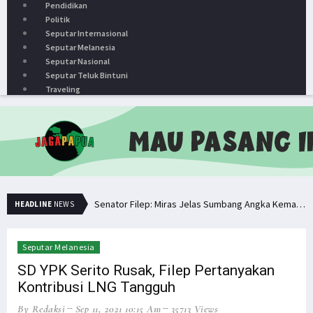
Pendidikan
Politik
Seputar Internasional
Seputar Melanesia
Seputar Nasional
Seputar Teluk Bintuni
Traveling
Senator Filep: Miras Jelas Sumbang Angka Kematian di Papua
HEADLINE
NEWS
Senator Filep Wamafma Terima Aspirasi Tim DOB Manokwari Barat
Pemuda PNG Deklarasi Dukungan untuk Papua Barat Lawan TNI/Polri
Seputar Melanesia
Simak Opini Senator Filep Soal Cita-Cita Kedamaian di Tanah Papua
SD YPK Serito Rusak, Filep Pertanyakan
Kontribusi LNG Tangguh
Hindari Bias Definisi, Filep: Perlu Definisi Khusus Afiliasi KKB
By Redaksi
Sep 11, 2021 10:15 Am
35713 Views
Minta Operasi Militer Dihentikan, KKB Ancam Perang Serentak