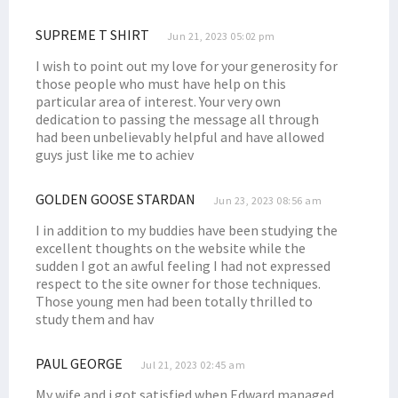
Filep Wamafma: RUU Bahasa Daerah Harus Prioritas Prolegnas
Ketua Komite 3 DPD RI Dukung PKH Kemensos Dilanjutkan
SUPREME T SHIRT
Jun 21, 2023 05:02 pm
Filep Kecam Penembakan Remaja di Semarang oleh Oknum Polisi
I wish to point out my love for your generosity for
those people who must have help on this
particular area of interest. Your very own
dedication to passing the message all through
had been unbelievably helpful and have allowed
guys just like me to achiev
GOLDEN GOOSE STARDAN
Jun 23, 2023 08:56 am
I in addition to my buddies have been studying the
excellent thoughts on the website while the
sudden I got an awful feeling I had not expressed
respect to the site owner for those techniques.
Those young men had been totally thrilled to
study them and hav
PAUL GEORGE
Jul 21, 2023 02:45 am
My wife and i got satisfied when Edward managed