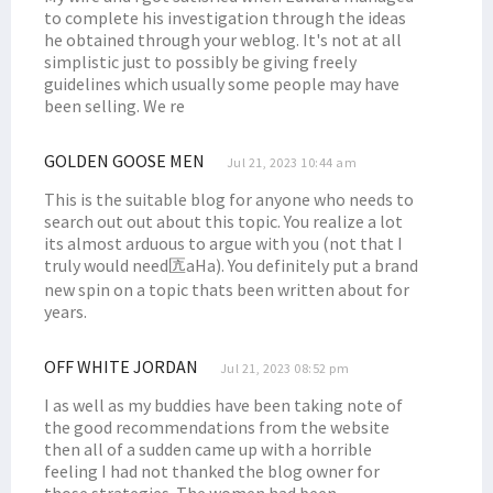
to complete his investigation through the ideas
he obtained through your weblog. It's not at all
simplistic just to possibly be giving freely
guidelines which usually some people may have
been selling. We re
GOLDEN GOOSE MEN
Jul 21, 2023 10:44 am
This is the suitable blog for anyone who needs to
search out out about this topic. You realize a lot
its almost arduous to argue with you (not that I
truly would need匟aHa). You definitely put a brand
new spin on a topic thats been written about for
years.
OFF WHITE JORDAN
Jul 21, 2023 08:52 pm
I as well as my buddies have been taking note of
the good recommendations from the website
then all of a sudden came up with a horrible
feeling I had not thanked the blog owner for