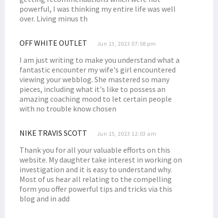
Bertemu Mendes PDTT, Senator Filep Usulkan Sejumlah Poin Penting
powerful, I was thinking my entire life was well
Simak Poin Usulan Filep Wamafma Saat Raker dengan Menpan RB
over. Living minus th
Simak 3 Perubahan Penting Bagi Sektor Pendidikan pada UU Otsus
OFF WHITE OUTLET
Senator Filep Tanggapi Polemik Ketua KPK Firli Bahuri
Jun 13, 2023 07:58 pm
Nilainya Fantastis, Ini Perjuangan 10 % DBH Migas Masyarakat Adat
I am just writing to make you understand what a
fantastic encounter my wife's girl encountered
Filep Sampaikan 4 Hal Soal Penegakan Hukum ke Jaksa Agung
viewing your webblog. She mastered so many
Filep: Perjuangan Pendidikan Gratis untuk Masa Depan OAP
pieces, including what it's like to possess an
amazing coaching mood to let certain people
Presiden Jokowi Paparkan Sektor Prioritas Investasi Indonesia
with no trouble know chosen
Filep Minta Seleksi Pimpinan KPK-BPK Tak Lewat Mekanisme Politik
Filep Dorong Pelibatan Aktif Masyarakat Adat dalam Investasi
NIKE TRAVIS SCOTT
Jun 15, 2023 12:03 am
Disdukcapil Sosialisasikan Layanan Sistem IKD di STIH Manokwari
Thank you for all your valuable efforts on this
website. My daughter take interest in working on
Diinisiasi Senator Filep, Ini Poin Perubahan Otsus Soal Kesehatan
investigation and it is easy to understand why.
Filep Wamafma Inisiasi Penambahan Perwakilan OAP di DPRK
Most of us hear all relating to the compelling
form you offer powerful tips and tricks via this
Filep Wamafma Adakan Lomba Solo Antar Pemuda Gereja di Mansel
blog and in add
Filep Wamafma Buka Pertandingan Gawang Mini STIH Manokwari