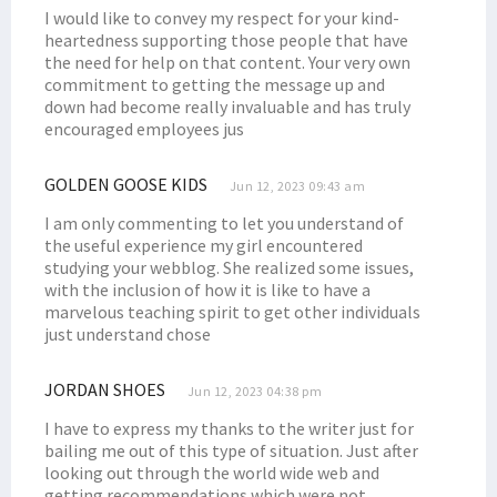
I would like to convey my respect for your kind-
Dana Otsus Sudah Disalurkan, Filep Tegaskan Hal Ini ke Pemda
heartedness supporting those people that have
the need for help on that content. Your very own
Senator Filep Dorong Afirmasi Otsus Perhatikan Kesejahteraan Guru
commitment to getting the message up and
Soroti Statement Bahlil, Filep Wamafma Tegaskan Hal Ini!
down had become really invaluable and has truly
encouraged employees jus
Wakil Ketua LPSK Temui Dr. Filep Wamafma di STIH Manokwari
Majelis Hakim Tipikor Jatuhkan Vonis Terhadap Lukas Enembe
GOLDEN GOOSE KIDS
Jun 12, 2023 09:43 am
Papua Barat Alokasikan Dana Bantuan Pendidikan Afirmasi Rp35 M
I am only commenting to let you understand of
Filep Dorong Pemda Realisasikan Otsus Bagi Perguruan Tinggi
the useful experience my girl encountered
Pemprov Papua Barat Kaji Kompensasi Karbon Bagi Masyarakat Adat
studying your webblog. She realized some issues,
with the inclusion of how it is like to have a
Filep Ajak Masyarakat Jaga Pulau Mansinam Bebas dari Sampah
marvelous teaching spirit to get other individuals
Polemik Penunjukan Pj Gubernur Papua Barat, Permendagri Dikritik
just understand chose
Di Raker PURT DPD RI, Filep Sampaikan ini ke Pemerintah Provinsi
JORDAN SHOES
Jun 12, 2023 04:38 pm
KPK Resmi Ajukan Banding Atas Vonis Lukas Enembe, Ini Alasannya
I have to express my thanks to the writer just for
Ini Catatan Senator Filep Wamafma Soal Polemik MK
bailing me out of this type of situation. Just after
Filep: Perjuangan Kenaikan DBH Migas Kontribusi untuk OAP
looking out through the world wide web and
getting recommendations which were not