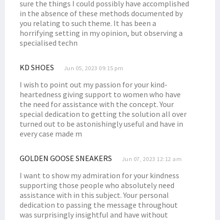
sure the things I could possibly have accomplished
Kepala LLDIKTI Wilayah Papua Sebut STIH Manokwari Aman dari Monev
in the absence of these methods documented by
you relating to such theme. It has been a
Perpres RIPP Muat 6 Strategi, Papua Barat Siapkan Pergub DPRK
horrifying setting in my opinion, but observing a
Dr. Yohana Minta Mahasiswa STIH Pahami Adat Saat di Lokasi KKN
specialised techn
Penyaluran Dana Otsus 2023 di Papua Barat Capai Rp 1,034 Triliun
KD SHOES
Jun 05, 2023 09:15 pm
80 Persen Formasi CASN 2023 untuk Honorer, Ini Rinciannya
I wish to point out my passion for your kind-
BP Tangguh Klaim Keberhasilan CSR, Senator Filep: Cobalah Jujur!
heartedness giving support to women who have
Filep Wamafma Beri Beasiswa Perpuluhan Putra Arfak di STIH Prafi
the need for assistance with the concept. Your
special dedication to getting the solution all over
Simak Uraian Dasar Hukum Hak Masyarakat Adat Atas CSR Migas
turned out to be astonishingly useful and have in
Sesepuh STIH Manokwari Ajak Maba Selesaikan Kuliah Tepat Waktu
every case made m
Seleksi CASN 2023 Usulan BKN September 2023, Simak Selengkapnya!
GOLDEN GOOSE SNEAKERS
KPU Umumkan DCS DPD RI Papua Barat, Filep Wamafma Nomor 3!
Jun 07, 2023 12:12 am
Dr. Filep Sampaikan Persoalan CSR BP Tangguh ke Ketua MPR RI
I want to show my admiration for your kindness
supporting those people who absolutely need
Delegasi RI Walk Out Saat Benny Wenda Hendak Pidato di Forum MSG
assistance with in this subject. Your personal
Pengadilan Tinggi Papua Barat Teken MoU dengan STIH Manokwari
dedication to passing the message throughout
was surprisingly insightful and have without
Ini Keputusan MSG Soal Pengajuan ULMWP Sebagai Anggota Penuh