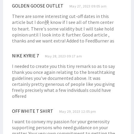
10 Balon DPD RI Papua Barat Lolos Vermin Lanjut ke Tahap Verfak
GOLDEN GOOSE OUTLET
May 27, 2023 09:05 am
Ratusan Guru PPPK Demo Tuntut Gaji, Pemprov PBD Berikan Respons
There are some interesting cut-off dates in this
article but I don抰 know if I see all of them center
Filep: Sudahkah DBH Kehutanan Bermanfaat Bagi Masyarakat Adat?
to heart. There's some validity but I will take hold
Filep Bantu Administrasi Pembuatan SIM Bagi Masyarakat Pami
opinion until I look into it further. Good article ,
thanks and we want extra! Added to FeedBurner as
Pemerintah Diminta Evaluasi Pendekatan Keamanan di Papua
Pengesahan Perppu Ciptaker Dinilai Abaikan Aspirasi Rakyat
NIKE KYRIE 7
May 28, 2023 09:17 am
Filep Siap Fasilitasi Soal Tunggakan Gaji Guru P3K se-Papua Barat
I needed to create you this tiny remark so as to say
Pemerintah dan DPR Sepakati Bahas Revisi Kedua UU ITE
thank you once again relating to the breathtaking
Presiden Jokowi Didesak Batalkan Operasi Tempur di Papua
guidelines you've documented above. It was
certainly pretty generous of people like you giving
Tuntaskan Program, Dr. Filep Apresiasi Mahasiswa KKN STIH
freely precisely what a few individuals could have
Kehadiran Perusahaan Migas Harus Bermanfaat Bagi Warga Setempat
offered
Tokoh Agama Nilai Penanganan Korupsi di Papua Diskriminatif
OFF WHITE T SHIRT
May 29, 2023 12:05 pm
Senator Filep Tanggapi Upaya Penyelamatan Pilot Susi Air di Papua
I want to convey my passion for your generosity
Sejumlah Pejabat Daerah Terindikasi Terlibat dan Biayai KKB Nduga
supporting persons who need guidance on your
Tersendat Berbulan-Bulan, Gaji Guru PPPK Papua Segera Dibayar
matter. Your very own commitment to getting the