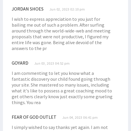
Filep: Masyarakat 7 Suku Bintuni Tengah Hadapi Persoalan Ekologi
JORDAN SHOES
Jun 02, 2023 02:10 pm
Filep Harap Ada Pengadilan Adat Terkait Masalah BP Tangguh
I wish to express appreciation to you just for
Filep Kirim Putra Arfak Ikuti Program Perkuliahan ke Malaysia
bailing me out of such a problem. After surfing
around through the world-wide-web and meeting
Senator Filep Dorong Kewenangan Kejaksaan Diperkuat
proposals that were not productive, I figured my
Filep Kritik Mekanisme DPR Setujui Perpanjangan Jabatan Kades
entire life was gone. Being alive devoid of the
answers to the pr
Stunting di Papua Tinggi, Mendagri: Ikan Dijual Beli Mie Instan
DPD dan Pemerintah Bahas Penyelesaian Pelanggaran HAM Berat
GOYARD
Jun 03, 2023 04:52 pm
Puluhan Warga Terjun ke Pantai Wijaya Sentosa Cari Siput Uter
I am commenting to let you know what a
Filep Sampaikan Hasil Advokasi Soal BP Tangguh ke Menko Polhukam
fantastic discovery our child found going through
your site. She mastered so many issues, including
Filep Minta Dugaan Korupsi Dana CSR BP Tangguh Diusut
what it's like to possess a great coaching mood to
P2BH STIH Manokwari Pertanyakan Penamaan Venue Voli di Manokwari
get others clearly know just exactly some grueling
things. You rea
Data Penerima Beasiswa Otsus Luar Negeri Diantar ke Kemendari
Filep Tekankan Urgensi Pemenuhan Hak Perguruan Tinggi Era Otsus
FEAR OF GOD OUTLET
Jun 04, 2023 06:41 pm
Filep: Wapres Perlu Bertemu Masyarakat Crosscheck Klaim BP
I simply wished to say thanks yet again. I am not
Ketua STIH Manokwari Teken MoU dan PKS dengan STH Bandung