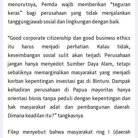
menurutnya, Pemda wajib memberikan “teguran
Jabat Waka I Komite I DPD RI, Filep: Kawal Peraturan Pemerintah!
keras” bagi perusahaan yang tidak menjalankan
Warga Mokwam Cegat Pangdam Kasuari saat Touring Merah Putih
tanggungjawab sosial dan lingkungan dengan baik.
Unik! Ini Cara Warga Syou Kibarkan Merah Putih di Tengah Hutan
Senator Filep Desak Pemerintah Selesaikan Masalah TKBM Manokwari
“Good corporate citizenship dan good business ethics
Filep: HUT RI Momentum Pemerintah Perbarui Komitmen Bangun Papua
itu harus menjadi perhatian. Kalau tidak,
keseimbangan sosial sulit akan terjadi. Perusahaan
SD YPK Serito Rusak, Filep Pertanyakan Kontribusi LNG Tangguh
jangan hanya menyedot Sumber Daya Alam, tetapi
Polisi: Pimpinan KNPB Silas Ki Dalang Penyerangan Posramil Kisor
sebaliknya memarginalkan masyarakat yang menjadi
Presiden Jokowi: Siapkan Transisi dari Pandemi ke Endemi
korban kepentingan investasi gas di Bintuni. Dampak
Polda Papua Barat Rilis 17 DPO KNPB Penyerang Posramil Kisor
kehadiran perusahaan di Papua mayoritas hanya
TPNPB Klaim Kuasai Jalan Sorong-Tambrauw-Manokwari
orientasi bisnis tanpa peduli dengan kepentingan dan
Filep: Kayu Log Sorong Dibawa Kabur, Hukum Berat Oknum Terlibat!
hak masyarakat adat dan pembangunan daerah.
Luar Biasa! Kontingen Papua Raih 4 Medali Emas Cabor Sepatu Roda
Dimana keadilan itu?” tangkasnya.
Serang RI Soal HAM di Papua, Diplomat Minta Vanuatu ‘Buka Mata’
TPNPB-OPM Ngalum Kupel Akui Serangan di Kiwirok, 1 Brimob Tewas
Filep menyebut bahwa masyarakat ring I (daerah