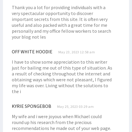
Senator Filep Harap Masyarakat Waspadai Isu SARA Jelang Pemilu
Thank you a lot for providing individuals with a
Gubernur Lukas Undang Presiden Putin ke Papua, Ini yang Dibahas
very spectacular opportunity to discover
important secrets from this site. It is often very
Anggota Baleg DPR RI Usulkan RUU Provinsi Kepulauan Papua Utara
useful and also packed with a great time for me
Lagi, Satu Anggota Koramil Yalimo Gugur Ditembak KKB
personally and my office fellow workers to search
your blog not les
Aksi Damai Penolakan DOB di Nabire Berujung Ricuh
Ini Sikap Senator Filep Tentang Pemekaran Papua
OFF WHITE HOODIE
May 23, 2023 12:58 am
Haris Tahir: Desa Digital Optimalkan Potensi Ekonomi Pedesaan
I have to show some appreciation to this writer
Ketua Tim Pemekaran Papua Barat Daya Mengundurkan Diri
just for bailing me out of this type of situation. As
a result of checking throughout the internet and
Kejagung Tetapkan Satu Tersangka dari TNI pada Kasus Paniai
obtaining ways which were not pleasant, I figured
Paripurna Setujui 3 RUU DOB Papua Jadi Inisiatif DPR, PD Menolak
my life was over. Living without the solutions to
the i
Pemekaran Papua Jadi Program Strategis, Pemilu Diminta Efisien
Gubernur dan Kapolda Resmikan Pura Milik Polda Papua Barat
KYRIE SPONGEBOB
May 25, 2023 03:29 am
RUU Pemekaran Diminta Dibatalkan Hingga Respons Para Tokoh Papua
My wife and i were joyous when Michael could
Majelis Rakyat Papua Temui Menko Polhukam, Ini yang Dibahas
round up his research from the precious
Kapolda Koordinasi dengan Bareskrim Soal Tambang Ilegal Manokwari
recommendations he made out of your web page.