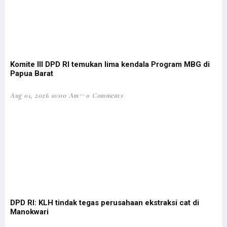
90 % Lulusan Adalah OAP, Filep: Ini Kontribusi STIH untuk Papua
Presiden Dibayangi Isu Papua Lepas Saat Ambil Alih Saham Freeport
Pemprov Papua Barat Diduga Salahi Prosedur CPNS-PPPK Formasi 2018
Pemerintah Bentuk Satgas Komunikasi Tegaskan Kebijakan di Papua
Gubernur Didesak Ambil Langkah Konkret untuk Pengungsi Maybrat
Komite III DPD RI temukan lima kendala Program MBG di
Papua Barat
Respons Panglima TNI, Filep: Sudah Saatnya TNI OAP Jadi Pemimpin
Seorang Guru Pesantren Lakukan Pembersihan Gereja Jelang Natal
Aug 01, 2026 10:00 Am
0 Comments
Kapolda Papua: Presiden Bersedia Bertemu Eks KKB yang Sadar NKRI
Gubernur dan Sekda Papua Barat Tak Open House Saat Nataru
Kas Pemda ‘Ngendap’, Gubernur Papua-Papua Barat Ditegur Mendagri
BUMN Buka Lowongan Kerja Khusus Putra-Putri Papua dan Papua Barat
Filep Wamafma Berbagi Kasih Natal di Manokwari
Kapolda Papua Keluarkan Imbauan Penting Bagi Pendatang di Papua
Heran Kasus Dugaan Korupsi di Papua Mandek, Mahfud Akan Evaluasi
DPD RI: KLH tindak tegas perusahaan ekstraksi cat di
Manokwari
Pemerintah Cabut Ribuan Izin Usaha Tambang Hingga Kehutanan