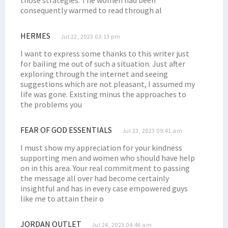
those strategies. The women had been
consequently warmed to read through al
HERMES
Jul 22, 2023 03:13 pm
I want to express some thanks to this writer just
for bailing me out of such a situation. Just after
exploring through the internet and seeing
suggestions which are not pleasant, I assumed my
life was gone. Existing minus the approaches to
the problems you
FEAR OF GOD ESSENTIALS
Jul 23, 2023 09:41 am
I must show my appreciation for your kindness
supporting men and women who should have help
on in this area. Your real commitment to passing
the message all over had become certainly
insightful and has in every case empowered guys
like me to attain their o
JORDAN OUTLET
Jul 24, 2023 04:46 am