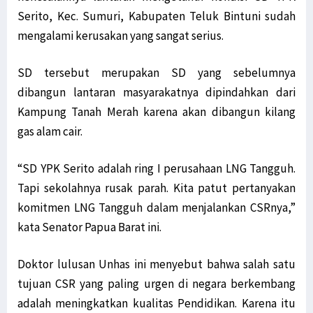
Serito, Kec. Sumuri, Kabupaten Teluk Bintuni sudah
Marius: Instruksi Ketua Aktivitas STIH Manokwari Ikuti Prokes
mengalami kerusakan yang sangat serius.
Pernyataan Mensos Risma Dinilai Provokatif bagi Rakyat Papua
Senator Filep Harap RUU Otsus Akomodir Pembentukan Parpol Lokal
SD tersebut merupakan SD yang sebelumnya
3 Pelaku Pencurian di Sebuah Hotel di Manokwari Diamankan Polisi
dibangun lantaran masyarakatnya dipindahkan dari
Warga di Tambrauw Takut Divaksin, Sosialisasi Perlu Digencarkan
Kampung Tanah Merah karena akan dibangun kilang
Kabupaten Jayawijaya Hingga Kini Belum Miliki alat PCR Covid-19
gas alam cair.
10 Varian Delta Virus Corona Berasal dari Kabupaten Teluk Bintuni
Golkar Serahkan 2 Nama Cawagub ke Koalisi Papua Bangkit Jilid 2
“SD YPK Serito adalah ring I perusahaan LNG Tangguh.
Jalan Trans Papua Barat ke Windesi Butuh Perhatian Pemerintah
Tapi sekolahnya rusak parah. Kita patut pertanyakan
komitmen LNG Tangguh dalam menjalankan CSRnya,”
Senator Filep Diskusi Bersama Warga Jemaat GKI Kanaan Sabon
kata Senator Papua Barat ini.
Usai Mimika Barat, Polisi Usut Kasus BST Alama & Mimika Tengah
KAWAL PB-LBH STIH Manokwari Proses Hukum Penabrak Terumbu Karang
Doktor lulusan Unhas ini menyebut bahwa salah satu
Kepala Lapas Manokwari: Napi yang Kabur Sudah Ditemui Keluarga
tujuan CSR yang paling urgen di negara berkembang
Kabar Napi Kabur dari Lapas Manokwari Tewas Tertembak Hanya Hoaks
adalah meningkatkan kualitas Pendidikan. Karena itu
Koalisi Papua Bangkit Jilid 2 Belum Putuskan 2 Nama untuk Cawagub