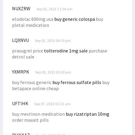
10 Balon DPD RI Papua Barat Lolos Vermin Lanjut ke Tahap Verfak
NUXZRW
Sep 02, 2023 11:54 am
Ratusan Guru PPPK Demo Tuntut Gaji, Pemprov PBD Berikan Respons
etodolac 600mg usa
buy generic colospa
buy
Filep: Sudahkah DBH Kehutanan Bermanfaat Bagi Masyarakat Adat?
pletal medication
Filep Bantu Administrasi Pembuatan SIM Bagi Masyarakat Pami
LQXNVU
Sep 02, 2023 04:30 pm
Pemerintah Diminta Evaluasi Pendekatan Keamanan di Papua
prasugrel price
tolterodine 1mg sale
purchase
Pengesahan Perppu Ciptaker Dinilai Abaikan Aspirasi Rakyat
detrol sale
Filep Siap Fasilitasi Soal Tunggakan Gaji Guru P3K se-Papua Barat
Pemerintah dan DPR Sepakati Bahas Revisi Kedua UU ITE
YXMRPK
Sep 05, 2023 05:03 pm
Presiden Jokowi Didesak Batalkan Operasi Tempur di Papua
buy ferrous generic
buy ferrous sulfate pills
buy
Tuntaskan Program, Dr. Filep Apresiasi Mahasiswa KKN STIH
betapace online cheap
Kehadiran Perusahaan Migas Harus Bermanfaat Bagi Warga Setempat
UFTIHK
Sep 07, 2023 02:23 am
Tokoh Agama Nilai Penanganan Korupsi di Papua Diskriminatif
buy mestinon medication
buy rizatriptan 10mg
Senator Filep Tanggapi Upaya Penyelamatan Pilot Susi Air di Papua
order maxalt pills
Sejumlah Pejabat Daerah Terindikasi Terlibat dan Biayai KKB Nduga
Tersendat Berbulan-Bulan, Gaji Guru PPPK Papua Segera Dibayar