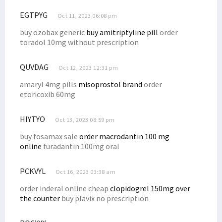
Bertemu Mendes PDTT, Senator Filep Usulkan Sejumlah Poin Penting
EGTPYG
Simak Poin Usulan Filep Wamafma Saat Raker dengan Menpan RB
Oct 11, 2023 06:08 pm
Simak 3 Perubahan Penting Bagi Sektor Pendidikan pada UU Otsus
buy ozobax generic
buy amitriptyline pill
order
toradol 10mg without prescription
Senator Filep Tanggapi Polemik Ketua KPK Firli Bahuri
Nilainya Fantastis, Ini Perjuangan 10 % DBH Migas Masyarakat Adat
QUVDAG
Oct 12, 2023 12:31 pm
Filep Sampaikan 4 Hal Soal Penegakan Hukum ke Jaksa Agung
amaryl 4mg pills
misoprostol brand
order
Filep: Perjuangan Pendidikan Gratis untuk Masa Depan OAP
etoricoxib 60mg
Presiden Jokowi Paparkan Sektor Prioritas Investasi Indonesia
HIYTYO
Filep Minta Seleksi Pimpinan KPK-BPK Tak Lewat Mekanisme Politik
Oct 13, 2023 08:59 pm
Filep Dorong Pelibatan Aktif Masyarakat Adat dalam Investasi
buy fosamax sale
order macrodantin 100 mg
online
furadantin 100mg oral
Disdukcapil Sosialisasikan Layanan Sistem IKD di STIH Manokwari
Diinisiasi Senator Filep, Ini Poin Perubahan Otsus Soal Kesehatan
PCKVYL
Oct 16, 2023 03:38 am
Filep Wamafma Inisiasi Penambahan Perwakilan OAP di DPRK
order inderal online cheap
clopidogrel 150mg over
Filep Wamafma Adakan Lomba Solo Antar Pemuda Gereja di Mansel
the counter
buy plavix no prescription
Filep Wamafma Buka Pertandingan Gawang Mini STIH Manokwari