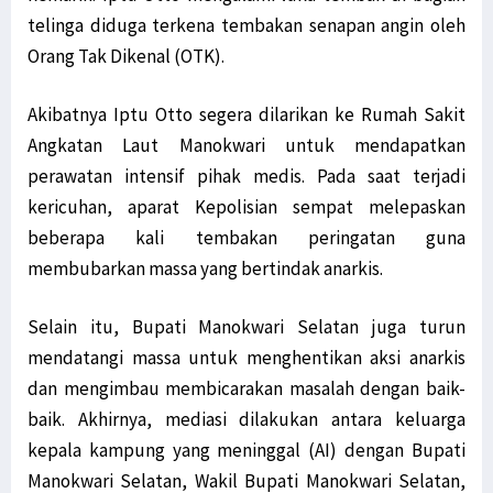
telinga diduga terkena tembakan senapan angin oleh
Marius: Instruksi Ketua Aktivitas STIH Manokwari Ikuti Prokes
Orang Tak Dikenal (OTK).
Pernyataan Mensos Risma Dinilai Provokatif bagi Rakyat Papua
Senator Filep Harap RUU Otsus Akomodir Pembentukan Parpol Lokal
Akibatnya Iptu Otto segera dilarikan ke Rumah Sakit
3 Pelaku Pencurian di Sebuah Hotel di Manokwari Diamankan Polisi
Angkatan Laut Manokwari untuk mendapatkan
Warga di Tambrauw Takut Divaksin, Sosialisasi Perlu Digencarkan
perawatan intensif pihak medis. Pada saat terjadi
Kabupaten Jayawijaya Hingga Kini Belum Miliki alat PCR Covid-19
kericuhan, aparat Kepolisian sempat melepaskan
10 Varian Delta Virus Corona Berasal dari Kabupaten Teluk Bintuni
beberapa kali tembakan peringatan guna
Golkar Serahkan 2 Nama Cawagub ke Koalisi Papua Bangkit Jilid 2
membubarkan massa yang bertindak anarkis.
Jalan Trans Papua Barat ke Windesi Butuh Perhatian Pemerintah
Selain itu, Bupati Manokwari Selatan juga turun
Senator Filep Diskusi Bersama Warga Jemaat GKI Kanaan Sabon
mendatangi massa untuk menghentikan aksi anarkis
Usai Mimika Barat, Polisi Usut Kasus BST Alama & Mimika Tengah
dan mengimbau membicarakan masalah dengan baik-
KAWAL PB-LBH STIH Manokwari Proses Hukum Penabrak Terumbu Karang
baik. Akhirnya, mediasi dilakukan antara keluarga
Kepala Lapas Manokwari: Napi yang Kabur Sudah Ditemui Keluarga
kepala kampung yang meninggal (AI) dengan Bupati
Kabar Napi Kabur dari Lapas Manokwari Tewas Tertembak Hanya Hoaks
Manokwari Selatan, Wakil Bupati Manokwari Selatan,
Koalisi Papua Bangkit Jilid 2 Belum Putuskan 2 Nama untuk Cawagub