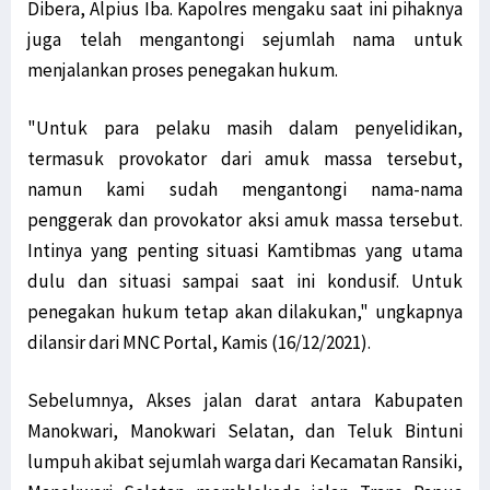
Filep Wamafma: PON XX Papua Momentum Perekat Persaudaraan Bangsa
Dibera, Alpius Iba. Kapolres mengaku saat ini pihaknya
Kemlu Berikan Tanggapan Atas Laporan PBB Soal Aktivis Papua
juga telah mengantongi sejumlah nama untuk
LSM Minta Kejati Periksa Dugaan Penyelewengan Dana Otsus di Biak
menjalankan proses penegakan hukum.
Konflik Luhut-Haris, Filep Harap Fakta Terungkap ke Publik
"Untuk para pelaku masih dalam penyelidikan,
Diduga Pasok Senjata ke KKB, Oknum ASN Pemkab Yahukimo Ditangkap
termasuk provokator dari amuk massa tersebut,
TNI AD Evakuasi Guru dan Warga dari Kiwirok ke Jayapura
namun kami sudah mengantongi nama-nama
Kirab Api PON Dilepas Dari Sorong Ke Lima Wilayah Adat Di Papua
penggerak dan provokator aksi amuk massa tersebut.
GAMKI Papua Minta Tindak Tegas Pelaku Penyerangan di Kiwirok
Intinya yang penting situasi Kamtibmas yang utama
Komnas HAM Papua Ungkap Temuan Baru Kasus Posramil Kisor
dulu dan situasi sampai saat ini kondusif. Untuk
Menhub: Pemerintah Terus Tingkatkan Konektivitas di Asmat Papua
penegakan hukum tetap akan dilakukan," ungkapnya
Kepala Densus 88 Ungkap Strategi Khusus Tangani KKB di Papua
dilansir dari MNC Portal, Kamis (16/12/2021).
Antisipasi KKB, Polri Pertebal Pengamanan di Distrik Kiwirok
Tim Avatar Polres Manokwari Ringkus Pelaku Curanmor di Andai
Sebelumnya, Akses jalan darat antara Kabupaten
Papua Perlu Bangun RS Terintegrasi Poli Pengobatan Tradisional
Manokwari, Manokwari Selatan, dan Teluk Bintuni
lumpuh akibat sejumlah warga dari Kecamatan Ransiki,
Situasi Berangsur Pulih, 1 SST Brimob Ditarik dari Maybrat