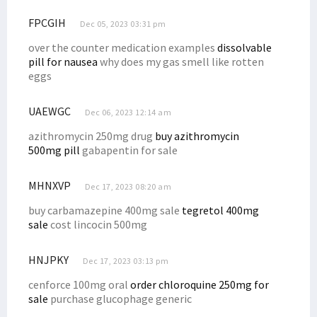
FPCGIH
Dec 05, 2023 03:31 pm
over the counter medication examples
dissolvable
pill for nausea
why does my gas smell like rotten
eggs
UAEWGC
Dec 06, 2023 12:14 am
azithromycin 250mg drug
buy azithromycin
500mg pill
gabapentin for sale
MHNXVP
Dec 17, 2023 08:20 am
buy carbamazepine 400mg sale
tegretol 400mg
sale
cost lincocin 500mg
HNJPKY
Dec 17, 2023 03:13 pm
cenforce 100mg oral
order chloroquine 250mg for
sale
purchase glucophage generic