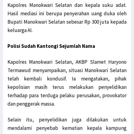
Kapolres Manokwari Selatan dan kepala suku adat.
Jabat Waka I Komite I DPD RI, Filep: Kawal Peraturan Pemerintah!
Hasil mediasi ini berupa penyerahan uang duka oleh
Warga Mokwam Cegat Pangdam Kasuari saat Touring Merah Putih
Bupati Manokwari Selatan sebesar Rp 300 juta kepada
Unik! Ini Cara Warga Syou Kibarkan Merah Putih di Tengah Hutan
keluarga AI.
Senator Filep Desak Pemerintah Selesaikan Masalah TKBM Manokwari
Filep: HUT RI Momentum Pemerintah Perbarui Komitmen Bangun Papua
Polisi Sudah Kantongi Sejumlah Nama
SD YPK Serito Rusak, Filep Pertanyakan Kontribusi LNG Tangguh
Kapolres Manokwari Selatan, AKBP Slamet Haryono
Polisi: Pimpinan KNPB Silas Ki Dalang Penyerangan Posramil Kisor
Termawud menyampaikan, situasi Manokwari Selatan
Presiden Jokowi: Siapkan Transisi dari Pandemi ke Endemi
telah kembali kondusif. Ia mengatakan, pihak
Polda Papua Barat Rilis 17 DPO KNPB Penyerang Posramil Kisor
kepolisian masih terus melakukan penyelidikan
TPNPB Klaim Kuasai Jalan Sorong-Tambrauw-Manokwari
terhadap para terduga pelaku perusakan, provokator
Filep: Kayu Log Sorong Dibawa Kabur, Hukum Berat Oknum Terlibat!
dan penggerak massa.
Luar Biasa! Kontingen Papua Raih 4 Medali Emas Cabor Sepatu Roda
Serang RI Soal HAM di Papua, Diplomat Minta Vanuatu ‘Buka Mata’
Selain itu, penyelidikan juga dilakukan untuk
TPNPB-OPM Ngalum Kupel Akui Serangan di Kiwirok, 1 Brimob Tewas
mendalami penyebab kematian kepala kampung