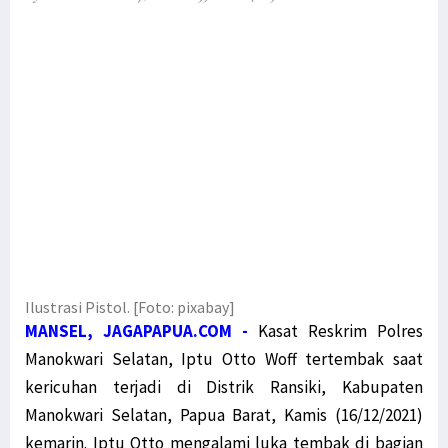
Bupati Pegaf Sampaikan Masalah Dana Otsus kepada Filep Wamafma
Filep Serahkan Buku Karyanya untuk Bupati Pegaf & Billy Mambrasar
Filep Wamafma Bantu Warga Kampung Anggi Gida dengan Bama
Menko Polhukam Paparkan 2 Jenis Kebijakan Pemerintah untuk Papua
Mahfud MD: Kami Buru Teroris, Bukan Sembarang Orang Papua
Dialog Damai untuk Penyelesaian Pelanggaran HAM di Papua
Gelar Jumpa Pers Muprov, Ini 4 Calon Ketua KADIN Papua
Polda Papua Barat: Seruan Aksi Tolak Otsus Jilid II Tidak Benar
Komnas HAM: Hentikan Pasokan Senjata dan Amunisi ke KBB
Dewan Adat Papua Ajak Pemerintah Dialog Terbuka Bahas UU Otsus
Ilustrasi Pistol. [Foto: pixabay]
MRP dan MRPB Ajukan Sengketa Kewenangan Lembaga kepada MK
MANSEL, JAGAPAPUA.COM -
Kasat Reskrim Polres
Miris, Anak-Anak Usia Sekolah di Hutan Kampung Obo Tak Bersekolah
Manokwari Selatan, Iptu Otto Woff tertembak saat
Pemerintah Pahami Aspirasi Revisi UU Otsus Tak Hanya 2 Pasal
kericuhan terjadi di Distrik Ransiki, Kabupaten
Manokwari Selatan, Papua Barat, Kamis (16/12/2021)
Simak Masukan Timja Otsus DPD RI terhadap Draft RUU Otsus Papua
kemarin. Iptu Otto mengalami luka tembak di bagian
Timja Otsus DPD RI Harap RUU Otsus Pastikan Perubahan Substansial