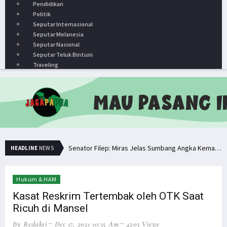
Pendidikan
Politik
Seputar Internasional
Seputar Melanesia
Seputar Nasional
Seputar Teluk Bintuni
Traveling
Senator Filep: Miras Jelas Sumbang Angka Kematian di Papua
HEADLINE
NEWS
Senator Filep Wamafma Terima Aspirasi Tim DOB Manokwari Barat
Pemuda PNG Deklarasi Dukungan untuk Papua Barat Lawan TNI/Polri
Hukum & HAM
Simak Opini Senator Filep Soal Cita-Cita Kedamaian di Tanah Papua
Kasat Reskrim Tertembak oleh OTK Saat
Ricuh di Mansel
Hindari Bias Definisi, Filep: Perlu Definisi Khusus Afiliasi KKB
By Redaksi
Dec 17, 2021 10:35 Am
4203 Views
Minta Operasi Militer Dihentikan, KKB Ancam Perang Serentak