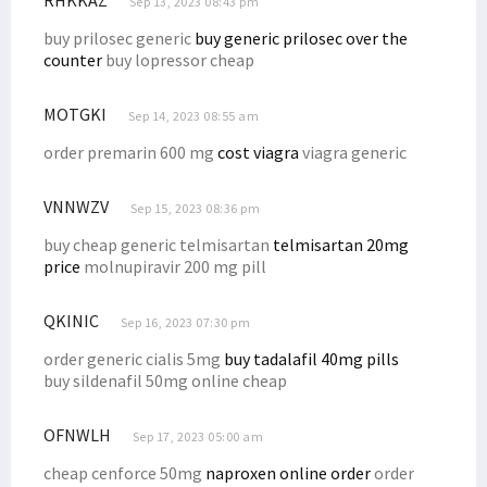
RHKKAZ
Sep 13, 2023 08:43 pm
Senator Filep Tanggapi Rilis Kontribusi BP Tangguh untuk Papua
buy prilosec generic
buy generic prilosec over the
Filep Kritik Kebijakan Investasi Soal Aturan CSR Perusahaan Migas
counter
buy lopressor cheap
Filep Wamafma Kenalkan STIH Manokwari di JNU New Delhi India
MOTGKI
Sep 14, 2023 08:55 am
8 Tahun Mengabdi, Guru SD di Kamundan Konsumsi Air Hujan
order premarin 600 mg
cost viagra
viagra generic
Incumbent Filep Wamafma Resmi Daftar ke KPU Papua Barat
Robert Kardinal Dorong Audit-Investigasi CSR dan DBH LNG Tangguh
VNNWZV
Sep 15, 2023 08:36 pm
Filep Bahas Kondisi Masyarakat Ring I LNG Tangguh dengan USAID
buy cheap generic telmisartan
telmisartan 20mg
Kukuhkan 6 Anggota BPP Otsus Asli Papua, Wapres Beri 4 Instruksi
price
molnupiravir 200 mg pill
Filep Sampaikan Masalah Pertanahan di Pabar ke Menteri ATR/BPN
Tokoh Intelektual Adat 7 Suku Minta DBH Migas Bintuni Diaudit
QKINIC
Sep 16, 2023 07:30 pm
Filep Terima 12 Putra/i Sebyar & Sumuri Kuliah di STIH Manokwari
order generic cialis 5mg
buy tadalafil 40mg pills
buy sildenafil 50mg online cheap
Senator Filep Nilai BP Tangguh dan SKK Migas Langgar Konstitusi
Sistem Pemilu Tetap Terbuka, MK Bakal Laporkan Denny Indrayana
OFNWLH
Sep 17, 2023 05:00 am
Kawal 3 Misi Besar RIPPP, BPP Otsus Gelar Rapat Konsolidasi
cheap cenforce 50mg
naproxen online order
order
Papua Barat Usulkan Pemekaran Kabupaten/Kota, Ini Respons DPR