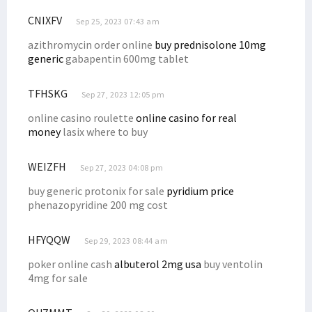
Kepala LLDIKTI Wilayah Papua Sebut STIH Manokwari Aman dari Monev
CNIXFV
Sep 25, 2023 07:43 am
Perpres RIPP Muat 6 Strategi, Papua Barat Siapkan Pergub DPRK
azithromycin order online
buy prednisolone 10mg
generic
gabapentin 600mg tablet
Dr. Yohana Minta Mahasiswa STIH Pahami Adat Saat di Lokasi KKN
Penyaluran Dana Otsus 2023 di Papua Barat Capai Rp 1,034 Triliun
TFHSKG
Sep 27, 2023 12:05 pm
80 Persen Formasi CASN 2023 untuk Honorer, Ini Rinciannya
online casino roulette
online casino for real
BP Tangguh Klaim Keberhasilan CSR, Senator Filep: Cobalah Jujur!
money
lasix where to buy
Filep Wamafma Beri Beasiswa Perpuluhan Putra Arfak di STIH Prafi
Simak Uraian Dasar Hukum Hak Masyarakat Adat Atas CSR Migas
WEIZFH
Sep 27, 2023 04:08 pm
Sesepuh STIH Manokwari Ajak Maba Selesaikan Kuliah Tepat Waktu
buy generic protonix for sale
pyridium price
phenazopyridine 200 mg cost
Seleksi CASN 2023 Usulan BKN September 2023, Simak Selengkapnya!
KPU Umumkan DCS DPD RI Papua Barat, Filep Wamafma Nomor 3!
HFYQQW
Sep 29, 2023 08:44 am
Dr. Filep Sampaikan Persoalan CSR BP Tangguh ke Ketua MPR RI
poker online cash
albuterol 2mg usa
buy ventolin
Delegasi RI Walk Out Saat Benny Wenda Hendak Pidato di Forum MSG
4mg for sale
Pengadilan Tinggi Papua Barat Teken MoU dengan STIH Manokwari
Ini Keputusan MSG Soal Pengajuan ULMWP Sebagai Anggota Penuh