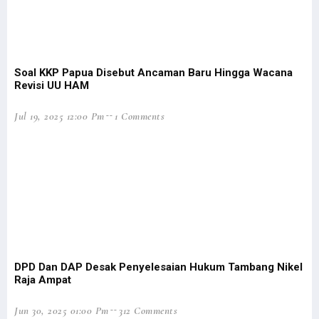
Libatkan 1.925 Personel, Operasi Damai Cartenz Resmi Dimulai
Tiga Cara Gus Dur Selesaikan Masalah Papua di Masanya
4 Prajurit TNI di Maybrat Sorong Selatan Ditembak KKB
Putra Asli Papua Terbunuh KKB, Pangdam Kasuari Bereaksi Keras
Soal KKP Papua Disebut Ancaman Baru Hingga Wacana
Revisi UU HAM
Senator Filep Uraikan 5 Intisari Pasal Pemekaran UU Otsus Papua
Pemekaran Papua, Filep Ungkap 2 Opsi Siapkan Pemerintahan Daerah
Jul 19, 2025 12:00 Pm
1 Comments
Serangan KKB di Kiwirok, 1 Anggota Satgas Cartenz Tertembak
Tok! Ini Jadwal Resmi Pilpres dan Pilkada 2024
Dua Kelompok Warga Bentrok di Sorong, Belasan Orang Tewas
Pelaku Bentrok di Kota Sorong Bukan Orang Papua, Ini Kronologinya
Filep Harap Aparat Mampu Deteksi Dini Potensi Kekerasan di Daerah
Filep Wamafma: Polisi Penangkap Pelaku Layak Terima Reward
Polisi Ringkus 2 Terduga Pelaku Pembunuhan Khani Rumaf di Sorong
DPD Dan DAP Desak Penyelesaian Hukum Tambang Nikel
Raja Ampat
Sejumlah Massa Gelar Demonstrasi Tolak Pemekaran di Manokwari
12 DPO Bentrok Sorong Akan Dirilis, 10 Korban Teridentifikasi
Jun 30, 2025 01:00 Pm
312 Comments