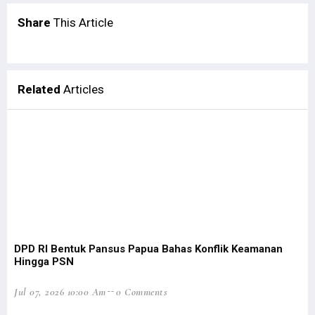
Tingkat Kriminalitas Papua Barat Tertinggi Nasional Selama 2020
Share
This Article
Filep Wamafma Dampingi Gubernur Resmikan GKI Bahtera Pasirido
SMP Serambakon Luluh Lantak, 1 KKB Diringkus di Gunung Impura
Jalan Pegaf Tak Juga Dianggarkan, Filep Minta Jokowi Tepati Janji
Baku Tembak dengan Aparat, KKB Bakar SMP N Serambakon
Related
Articles
Dokumen Diserahkan, DOB Provinsi Papua Selatan Dibahas Awal 2022
Ikatan Kelurga Teluk Elpaputih Gelar Syukuran Natal di Manokwari
Kemenangan Bupati Johny Cabut Izin Sawit Masuk 5 Kemenangan Dunia
STIH Manokwari Lepas 42 Calon Wisudawan
Opsi Penggalangan Intelijen Redam Konflik Bersenjata di Papua
Filep Minta Pemda Perkuat Mitigasi Bencana di Pesisir Rufei
Peringatan HAM Sedunia, Presiden Jokowi Singgung Kasus Paniai
DPD RI Bentuk Pansus Papua Bahas Konflik Keamanan
Tingkat Kriminalitas Papua Barat Tertinggi Nasional Selama 2020
Hingga PSN
Masyarakat Papua Laporkan Proyek Mangkrak Miliaran Rupiah ke KPK
Jul 07, 2026 10:00 Am
0 Comments
Kasat Reskrim Tertembak oleh OTK Saat Ricuh di Mansel