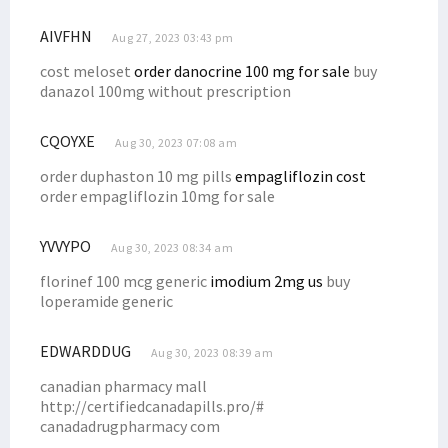
Filep Pertanyakan Kinerja Aparat Soal Tambang Ilegal di Manokwari
AIVFHN
Aug 27, 2023 03:43 pm
DPR RI Targetkan 3 RUU DOB Papua Disahkan Juni 2022
cost meloset
order danocrine 100 mg for sale
buy
Posramil di Maybrat Diserang, Pelaku Bersenjata Tajam
danazol 100mg without prescription
Pakar Telematika & Kominfo Respons Foto Viral Anies dengan Koteka
Sopir Truk yang Hilang Ditemukan Tewas dengan Luka Tembak
CQOYXE
Aug 30, 2023 07:08 am
Adik Anggota DPRD Sarolangun Diduga Terlibat PETI di Manokwari
order duphaston 10 mg pills
empagliflozin cost
order empagliflozin 10mg for sale
Indonesia Respons Kegiatan Anggota Parlemen Eropa Terkait Papua
Persija Rekrut Top Skorer PON Ricky Cawor, Isi Posisi Penyerang
YVVYPO
Aug 30, 2023 08:34 am
DAP Rilis Pernyataan Soal DOB Hingga Komisaris Tinggi HAM PBB
florinef 100 mcg generic
imodium 2mg us
buy
Mahfud MD Blak-blakan Soal Pencucian Uang dan Korupsi di Papua
loperamide generic
Blokade Jalan, Warga Desak 4 Distrik Dikembalikan ke Manokwari
Filep: Pemerintah Perlu Audit SKK Migas dan BP Tangguh di Bintuni
EDWARDDUG
Aug 30, 2023 08:39 am
Filep Minta Mendagri Tinjau Ulang Surat Edaran Terkait Mutasi ASN
canadian pharmacy mall
http://certifiedcanadapills.pro/#
Senator Filep Uraikan Dasar Hukum dan Konsep CSR Konteks Papua
canadadrugpharmacy com
Filep Sayangkan Indonesia Batal Jadi Host Piala Dunia U-20