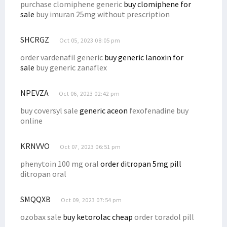
purchase clomiphene generic
buy clomiphene for
sale
buy imuran 25mg without prescription
Dana Otsus Sudah Disalurkan, Filep Tegaskan Hal Ini ke Pemda
Senator Filep Dorong Afirmasi Otsus Perhatikan Kesejahteraan Guru
SHCRGZ
Oct 05, 2023 08:05 pm
Soroti Statement Bahlil, Filep Wamafma Tegaskan Hal Ini!
order vardenafil generic
buy generic lanoxin for
Wakil Ketua LPSK Temui Dr. Filep Wamafma di STIH Manokwari
sale
buy generic zanaflex
Majelis Hakim Tipikor Jatuhkan Vonis Terhadap Lukas Enembe
Papua Barat Alokasikan Dana Bantuan Pendidikan Afirmasi Rp35 M
NPEVZA
Oct 06, 2023 02:42 pm
Filep Dorong Pemda Realisasikan Otsus Bagi Perguruan Tinggi
buy coversyl sale
generic aceon
fexofenadine buy
online
Pemprov Papua Barat Kaji Kompensasi Karbon Bagi Masyarakat Adat
Filep Ajak Masyarakat Jaga Pulau Mansinam Bebas dari Sampah
KRNVVO
Oct 07, 2023 06:51 pm
Polemik Penunjukan Pj Gubernur Papua Barat, Permendagri Dikritik
phenytoin 100 mg oral
order ditropan 5mg pill
Di Raker PURT DPD RI, Filep Sampaikan ini ke Pemerintah Provinsi
ditropan oral
KPK Resmi Ajukan Banding Atas Vonis Lukas Enembe, Ini Alasannya
Ini Catatan Senator Filep Wamafma Soal Polemik MK
SMQQXB
Oct 09, 2023 07:54 pm
Filep: Perjuangan Kenaikan DBH Migas Kontribusi untuk OAP
ozobax sale
buy ketorolac cheap
order toradol pill