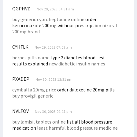
QGPHVD
Nov 29, 2023 04:31 am
buy generic cyproheptadine online
order
ketoconazole 200mg without prescription
nizoral
200mg brand
CYHFLK
Nov 29, 2023 07:09 am
herpes pills name
type 2 diabetes blood test
results explained
new diabetic insulin names
PXADEP
Nov 30, 2023 12:31 pm
cymbalta 20mg price
order duloxetine 20mg pills
buy provigil generic
NVLFOV
Nov 30, 2023 01:11 pm
buy lamisil tablets online
list all blood pressure
medication
least harmful blood pressure medicine