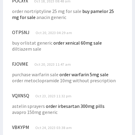
POCXYX
Tim Pemenangan Filep Wamafma Terbentuk di Kabupaten Manokwari
Oct 18, 2023 08:48 am
Hengky Korwa: Jaga Adat Kita, Ingat Filep Wamafma Saat Pemilu
order nortriptyline 25 mg for sale
buy pamelor 25
mg for sale
anacin generic
Filep Wamafma Tiba di Kaimana, Disambut dengan Prosesi Adat
Filep Wamafma Jawab Aspirasi Kepala Kampung Arguni Soal Dana Desa
OTPSNJ
Oct 20, 2023 04:29 am
Soal Investasi, Filep Ingatkan Hal Ini ke Capres-Cawapres
buy orlistat generic
order xenical 60mg sale
Filep Wamafma Terima Aspirasi Pencaker di Kaimana
diltiazem sale
Filep Hadiri Ibadah Syukur Bersama Keluarga Besar Byak di Kaimana
FJOVME
Filep Wamafma Apresiasi Kerukunan Masyarakat di Warpramasi
Oct 20, 2023 11:47 am
Filep Beri Peluang 3 Perwakilan Warga Serayu Kuliah Gratis
purchase warfarin sale
order warfarin 5mg sale
order metoclopramide 10mg without prescription
Filep Dukung Dominggus Mandacan Kembali Jabat Gubernur
Senator Filep Hadiri Lepas Sambut Tahun Baru Suku Doreri
VQXNSQ
Oct 23, 2023 11:32 pm
Filep Wamafma Lantik Unsur Pimpinan STIH Manokwari
astelin sprayers
order irbesartan 300mg pills
Filep Serahkan Buku Rekening Beasiswa ke Mahasiswa STIH di Prafi
avapro 150mg generic
Kampanye di Padarni, Filep Wamafma Terima Keluhan Masyarakat
VBKYPM
Beasiswa SUP Nunggak, Senator Filep Berikan Pandangannya
Oct 24, 2023 03:38 am