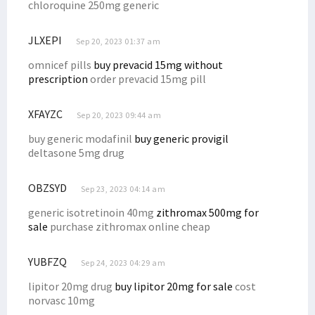
chloroquine 250mg generic
Filep: Masyarakat 7 Suku Bintuni Tengah Hadapi Persoalan Ekologi
Filep Harap Ada Pengadilan Adat Terkait Masalah BP Tangguh
JLXEPI
Sep 20, 2023 01:37 am
Filep Kirim Putra Arfak Ikuti Program Perkuliahan ke Malaysia
omnicef pills
buy prevacid 15mg without
prescription
order prevacid 15mg pill
Senator Filep Dorong Kewenangan Kejaksaan Diperkuat
Filep Kritik Mekanisme DPR Setujui Perpanjangan Jabatan Kades
XFAYZC
Sep 20, 2023 09:44 am
Stunting di Papua Tinggi, Mendagri: Ikan Dijual Beli Mie Instan
buy generic modafinil
buy generic provigil
DPD dan Pemerintah Bahas Penyelesaian Pelanggaran HAM Berat
deltasone 5mg drug
Puluhan Warga Terjun ke Pantai Wijaya Sentosa Cari Siput Uter
Filep Sampaikan Hasil Advokasi Soal BP Tangguh ke Menko Polhukam
OBZSYD
Sep 23, 2023 04:14 am
Filep Minta Dugaan Korupsi Dana CSR BP Tangguh Diusut
generic isotretinoin 40mg
zithromax 500mg for
sale
purchase zithromax online cheap
P2BH STIH Manokwari Pertanyakan Penamaan Venue Voli di Manokwari
Data Penerima Beasiswa Otsus Luar Negeri Diantar ke Kemendari
YUBFZQ
Sep 24, 2023 04:29 am
Filep Tekankan Urgensi Pemenuhan Hak Perguruan Tinggi Era Otsus
lipitor 20mg drug
buy lipitor 20mg for sale
cost
Filep: Wapres Perlu Bertemu Masyarakat Crosscheck Klaim BP
norvasc 10mg
Ketua STIH Manokwari Teken MoU dan PKS dengan STH Bandung