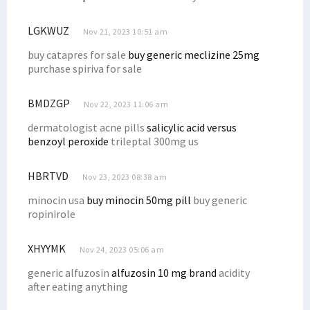
LGKWUZ
Nov 21, 2023 10:51 am
buy catapres for sale
buy generic meclizine 25mg
purchase spiriva for sale
BMDZGP
Nov 22, 2023 11:06 am
dermatologist acne pills
salicylic acid versus
benzoyl peroxide
trileptal 300mg us
HBRTVD
Nov 23, 2023 08:38 am
minocin usa
buy minocin 50mg pill
buy generic
ropinirole
XHYYMK
Nov 24, 2023 05:06 am
generic alfuzosin
alfuzosin 10 mg brand
acidity
after eating anything