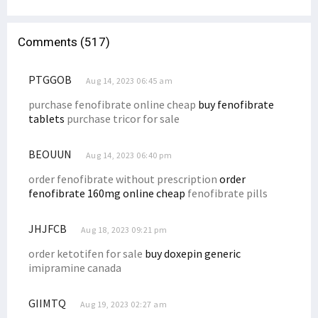
Festival Sail Teluk Cenderawasih Akan Diluncurkan di Manokwari
Gilas Timor Leste, Trio Papua Cetak Gol Kemenangan untuk Timnas
Comments (517)
Papua Barat Siap Jadi Tuan Rumah Acara Internasional Tahun Ini
Omicron Masuki Papua Barat, 7 Kasus Terdeteksi di Kota Sorong
PTGGOB
Aug 14, 2023 06:45 am
Jabatan Gubernur di Papua Berakhir Mei, Ini Kata Senator Filep
purchase fenofibrate online cheap
buy fenofibrate
Gubernur Meletakkan Batu Pertama Pembangunan Kampus STIH
tablets
purchase tricor for sale
DN ke-47, Ketua STIH Manokwari Targetkan STIH Jadi Institut
BEOUUN
Aug 14, 2023 06:40 pm
Pewakilan Tetap RI di PBB Angkat Suara Terkait SPMH Dewan HAM PBB
order fenofibrate without prescription
order
Kapendam: Korban Tembak KKB di Ilaga Adalah Putra Asli Papua
fenofibrate 160mg online cheap
fenofibrate pills
Memanas! KKB Tembak TNI-Karyawan, Bakar Rumah, Mess Hingga Pasar
Banjir Landa Kampung Idoor, Warga Butuh Bantuan Logistik
JHJFCB
Aug 18, 2023 09:21 pm
Filep Wamafma Serahkan Beasiswa Bagi 43 Mahasiswa STIH Momi Waren
order ketotifen for sale
buy doxepin generic
Berikut Kronologi Kasus Ibu Gantung Diri dan 2 Anaknya Meninggal
imipramine canada
Solidaritas Mahasiswa-Rakyat di Nabire Akan Gelar Aksi Tolak DOB
GIIMTQ
Aug 19, 2023 02:27 am
Sepakat Berdamai, Omer Isba Cabut LP Ujaran Rasial di Kepolisian