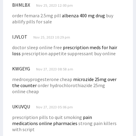
BHMLBX
Nov 25, 2023 12:00 pm
order femara 2.5mg pill
albenza 400 mg drug
buy
abilify pills for sale
IJVLOT
Nov 25, 2023 10:29 pm
doctor sleep online free
prescription meds for hair
loss
prescription appetite suppressant buy online
KWGEYG
Nov 27, 2023 08:58 am
medroxyprogesterone cheap
microzide 25mg over
the counter
order hydrochlorothiazide 25mg
online cheap
UKUVQU
Nov 27, 2023 05:06 pm
prescription pills to quit smoking
pain
medications online pharmacies
strong pain killers
with script