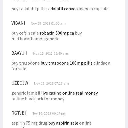
buy tadalafil pills
tadalafil canada
indocin capsule
VIBANI
Nov 13, 2023 01:30 am
buy ceftin sale
robaxin 500mg ca
buy
methocarbamol generic
BAAYUH
Nov 15, 2023 06:49 am
buy trazodone
buy trazodone 100mg pills
clindac a
for sale
UZEOJW
Nov 15, 2023 07:27 am
generic lamisil
live casino online real money
online blackjack for money
RGTJBI
Nov 16, 2023 09:17 pm
aspirin 75 mg drug
buy aspirin sale
online