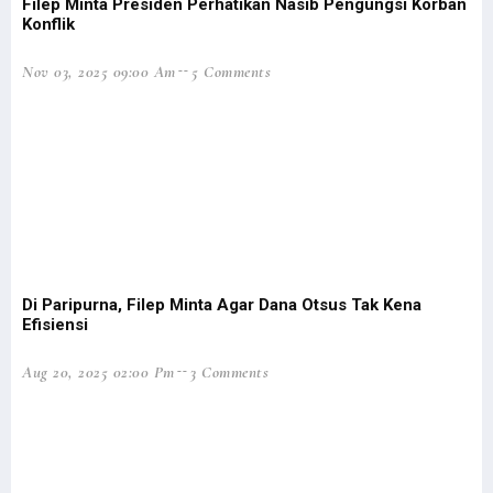
Filep Minta Presiden Perhatikan Nasib Pengungsi Korban
Analisis BMKG Jelaskan Penyebab Bencana Banjir di Jayapura
Konflik
6 Fakta Menarik Filep Wamafma, Nomor 2 Bisa Jadi Inspirasi
Nov 03, 2025 09:00 Am
5 Comments
Luar Biasa! Pemain Asli Papua Ini Akan Berlaga di Liga Eropa
Mantan Pejabat Pemprov Papua Gugat Jokowi ke PTUN Jakarta
BMKG Ingatkan Curah Hujan Ekstrem Papua-Papua Barat 14-17 Januari
Banjir Jayapura, Filep Soroti Faktor Lingkungan & Pengawasan RTRW
Fientje Suebu Dubes Perempuan Pertama Papua untuk Selandia Baru
Polri: OAP Jadi Sasaran Pembinaan Operasi Damai Cartenz 2022
Senator Filep Kritisi Penyebutan OAP Target Pembinaan Cartenz
Di Paripurna, Filep Minta Agar Dana Otsus Tak Kena
TPNPB-OPM Tanggapi Perubahan Nama Operasi Jadi Damai Cartenz
Efisiensi
LPP Kutuk Keras Pernyataan Oknum Tokoh Adat Soal Plt Gubernur
Gelar Konpers, NasDem Umumkan Calon Tunggal Cagub Pabar 2024
Aug 20, 2025 02:00 Pm
3 Comments
Mangkok Tua Peninggalan Belanda di Idoor Terjaga Baik Hingga Kini
Jemaat Gereja Idoor Harap Rumah Pastori Dibangun Agar Layak Huni
DPR RI Bentuk Panja Penyusunan RUU Pemekaran Provinsi di Papua