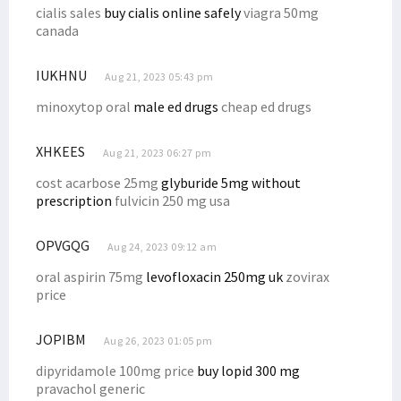
cialis sales
buy cialis online safely
viagra 50mg
Senator Filep Harap Masyarakat Waspadai Isu SARA Jelang Pemilu
canada
Gubernur Lukas Undang Presiden Putin ke Papua, Ini yang Dibahas
Anggota Baleg DPR RI Usulkan RUU Provinsi Kepulauan Papua Utara
IUKHNU
Aug 21, 2023 05:43 pm
Lagi, Satu Anggota Koramil Yalimo Gugur Ditembak KKB
minoxytop oral
male ed drugs
cheap ed drugs
Aksi Damai Penolakan DOB di Nabire Berujung Ricuh
Ini Sikap Senator Filep Tentang Pemekaran Papua
XHKEES
Aug 21, 2023 06:27 pm
Haris Tahir: Desa Digital Optimalkan Potensi Ekonomi Pedesaan
cost acarbose 25mg
glyburide 5mg without
prescription
fulvicin 250 mg usa
Ketua Tim Pemekaran Papua Barat Daya Mengundurkan Diri
Kejagung Tetapkan Satu Tersangka dari TNI pada Kasus Paniai
OPVGQG
Aug 24, 2023 09:12 am
Paripurna Setujui 3 RUU DOB Papua Jadi Inisiatif DPR, PD Menolak
oral aspirin 75mg
levofloxacin 250mg uk
zovirax
Pemekaran Papua Jadi Program Strategis, Pemilu Diminta Efisien
price
Gubernur dan Kapolda Resmikan Pura Milik Polda Papua Barat
RUU Pemekaran Diminta Dibatalkan Hingga Respons Para Tokoh Papua
JOPIBM
Aug 26, 2023 01:05 pm
Majelis Rakyat Papua Temui Menko Polhukam, Ini yang Dibahas
dipyridamole 100mg price
buy lopid 300 mg
pravachol generic
Kapolda Koordinasi dengan Bareskrim Soal Tambang Ilegal Manokwari