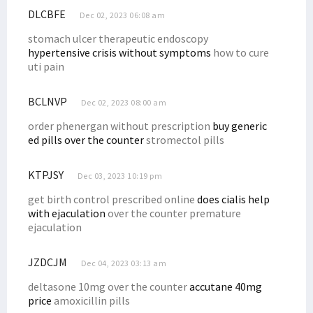
DLCBFE
Dec 02, 2023 06:08 am
stomach ulcer therapeutic endoscopy
hypertensive crisis without symptoms
how to cure
uti pain
BCLNVP
Dec 02, 2023 08:00 am
order phenergan without prescription
buy generic
ed pills over the counter
stromectol pills
KTPJSY
Dec 03, 2023 10:19 pm
get birth control prescribed online
does cialis help
with ejaculation
over the counter premature
ejaculation
JZDCJM
Dec 04, 2023 03:13 am
deltasone 10mg over the counter
accutane 40mg
price
amoxicillin pills