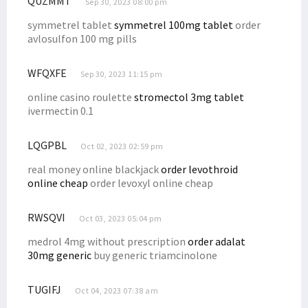
QUZMMT
Sep 30, 2023 08:00 pm
Kejari Selidiki Kasus Dugaan Korupsi Dana Hibah di Teluk Bintuni
symmetrel tablet
symmetrel 100mg tablet
order
avlosulfon 100 mg pills
Filep Wamafma Lakukan Edukasi Politik Sosok Dominggus Mandacan
Maksimalkan Dana Otsus, Senator Filep Sarankan Ini ke Pemda
WFQXFE
Sep 30, 2023 11:15 pm
Kepala LP2BH STIH Soroti Tajam 10 Program Prioritas Pj Gubernur
online casino roulette
stromectol 3mg tablet
Kunjungi Minyambouw, Filep Wamafma Terima Aspirasi Jalan Rusak
ivermectin 0.1
Program KKN Berakhir, Filep Wamafma Apresiasi Mahasiswa STIH
Filep Wamafma Terima Aspirasi Masyarakat Adat Papua di Jakarta
LQGPBL
Oct 02, 2023 02:59 pm
Kirim Delegasi Mahasiswa ke Malaysia, Ini Pesan Dr. Filep Wamafma
real money online blackjack
order levothroid
online cheap
order levoxyl online cheap
Serap Aspirasi, Filep Wamafma Berdiskusi dengan Petani Kendal
Isu Papua Tak Lagi Disinggung di Sidang PBB, Ini Kata Kemlu
RWSQVI
Oct 03, 2023 05:04 pm
Terima PP STN, Filep Bantu Advokasi Masalah Petani di Jambi
medrol 4mg without prescription
order adalat
Filep Wamafma Usulkan Upaya Penyelesaian Tangani Konflik Agraria
30mg generic
buy generic triamcinolone
Filep Soroti Lunturnya Fungsi Pengayom Polri di Konflik Agraria
Kasus Illegal Logging di Teluk Bintuni Libatkan Oknum ASN
TUGIFJ
Oct 04, 2023 07:38 am
Singgung Soal Akreditasi, LLDIKTI: Kualitas PTN-PTS Tak Berbeda