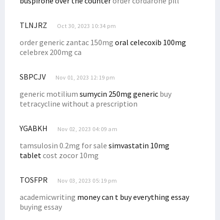
buspirone over the counter
order cordarone pill
Filep Wamafma: RUU Bahasa Daerah Harus Prioritas Prolegnas
Ketua Komite 3 DPD RI Dukung PKH Kemensos Dilanjutkan
TLNJRZ
Oct 30, 2023 10:34 pm
Filep Kecam Penembakan Remaja di Semarang oleh Oknum Polisi
order generic zantac 150mg
oral celecoxib 100mg
celebrex 200mg ca
SBPCJV
Nov 01, 2023 12:19 pm
generic motilium
sumycin 250mg generic
buy
tetracycline without a prescription
YGABKH
Nov 02, 2023 04:09 am
tamsulosin 0.2mg for sale
simvastatin 10mg
tablet
cost zocor 10mg
TOSFPR
Nov 03, 2023 05:19 pm
academicwriting
money can t buy everything essay
buying essay