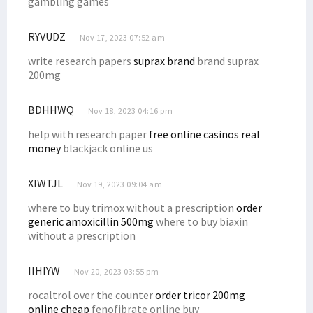
gambling games
RYVUDZ
Nov 17, 2023 07:52 am
write research papers
suprax brand
brand suprax
200mg
BDHHWQ
Nov 18, 2023 04:16 pm
help with research paper
free online casinos real
money
blackjack online us
XIWTJL
Nov 19, 2023 09:04 am
where to buy trimox without a prescription
order
generic amoxicillin 500mg
where to buy biaxin
without a prescription
IIHIYW
Nov 20, 2023 03:55 pm
rocaltrol over the counter
order tricor 200mg
online cheap
fenofibrate online buy