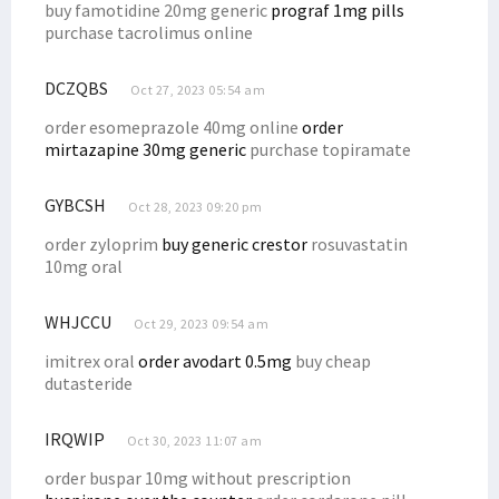
Filep Wamafma Gelar Kampanye Terbatas di Oransbari Mansel
buy famotidine 20mg generic
prograf 1mg pills
purchase tacrolimus online
Kampanye Terbatas di Oransbari, Ini Komitmen Filep Wamafma
Keluarga Kamasan Mansel Dukung Filep Wamafma Maju DPD RI
DCZQBS
Oct 27, 2023 05:54 am
Masyarakat Nenei Nyatakan Dukungan untuk Filep Wamafma
order esomeprazole 40mg online
order
Pemuda Desai dan Warga Prafi Antusias Dukung Filep Wamafma
mirtazapine 30mg generic
purchase topiramate
Filep Terima Keluhan Dana Otsus dari Warga Nenei, Isim dan Tahota
GYBCSH
Jetty Babo Ambruk, Senator Filep: Segera Investigasi!
Oct 28, 2023 09:20 pm
Sapa Warga di Kompleks Sanggeng, Filep Wamafma Tekankan Hal Ini
order zyloprim
buy generic crestor
rosuvastatin
10mg oral
Puncak DN ke-49, STIH Rilis Film Edukasi Berjudul 'Gratifikasi'
Pimpinan Komite I DPD RI Hadiri Konsultasi Publik RPJPD PB
WHJCCU
Oct 29, 2023 09:54 am
Simak 9 Poin Strategis Asosiasi Gubernur untuk Tanah Papua
imitrex oral
order avodart 0.5mg
buy cheap
Prihatin Pasien Emergensi Tak Ada Dokter, Filep Tekankan Hal Ini
dutasteride
Simak Pandangan Filep Wamafma Atas RUU Pengeloaan Ruang Udara
IRQWIP
Pj. Gubernur: Ada 8 Kursi DPRK Manokwari, Ingat Juga Suku Saireri
Oct 30, 2023 11:07 am
DPD Minta Kejagung Pertegas Penanganan Money Politic di Pilkada
order buspar 10mg without prescription