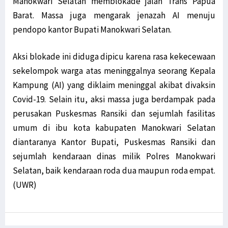
Manokwari Selatan memblokade jalan Trans Papua
LaNyalla: Utusan Golongan dan DPD RI Secara Substansi Sama
Barat. Massa juga mengarak jenazah AI menuju
Filep Wamafma Uraikan Perancangan Analisa Kontrak pada PKPA
pendopo kantor Bupati Manokwari Selatan.
Temui AirAsia, Bupati Ajukan Rute Penerbangan ke Bandara Utarom
STIH Manokwari Papua Barat Teken MoU bersama LSP HKI Jakarta
Aksi blokade ini diduga dipicu karena rasa kekecewaan
Robert Apresiasi Pendidikan Advokat oleh STIH Manokwari & Peradi
sekelompok warga atas meninggalnya seorang Kepala
LSM Minta KPK Periksa Eks Bupati Supiori Soal Dana Sekolah Pilot
Kampung (AI) yang diklaim meninggal akibat divaksin
STIH Manokwari Terapkan Absensi Digital bagi Pegawai dan Staf
Covid-19. Selain itu, aksi massa juga berdampak pada
Bantah OPM Tembak 17 Aparat, Polisi Pastikan Semua Aparat Selamat
perusakan Puskesmas Ransiki dan sejumlah fasilitas
Prihatin Anak-Anak Jadi Korban, Theo Hesegem Surati Presiden
umum di ibu kota kabupaten Manokwari Selatan
Pekan Literasi Digital Dorong Kreativitas Masyarakat Adat Saireri
diantaranya Kantor Bupati, Puskesmas Ransiki dan
Tutup DLA, Filep Harap Percepatan Digitalisasi 4 Sektor Terwujud
sejumlah kendaraan dinas milik Polres Manokwari
Tak Ragu ‘Potong Kepala’, Kapolri Copot 7 Pejabat Polisi
Selatan, baik kendaraan roda dua maupun roda empat.
(UWR)
Satgas Nemangkawi Tangkap 1 Anggota KKB di Dekai Papua
Mahfud MD Sebut OPM Manfaatkan Momen Presiden Hadiri KTT G20
Smelter Gresik Diprotes Warga Papua, Ini Respons Presdir Freeport