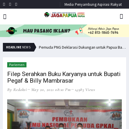
Media Penyambung Aspirasi Rakyat
Senator Filep Wamafma Terima Aspirasi Tim DOB Manokwari Barat
Pemuda PNG Deklarasi Dukungan untuk Papua Barat Lawan TNI/Polri
HEADLINE
NEWS
Parlemen
Filep Serahkan Buku Karyanya untuk Bupati
Pegaf & Billy Mambrasar
By Redaksi
May 20, 2021 08:10 Pm
14983 Views