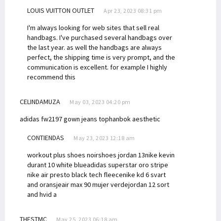
LOUIS VUITTON OUTLET
Apr 23, 2023 08:31 pm
I'm always looking for web sites that sell real
handbags. I've purchased several handbags over
the last year. as well the handbags are always
perfect, the shipping time is very prompt, and the
communication is excellent. for example I highly
recommend this
CELINDAMUZA
May 03, 2023 04:20 pm
adidas fw2197
gown jeans top
hanbok aesthetic
CONTIENDAS
May 23, 2023 12:18 am
workout plus shoes noir
shoes jordan 13
nike kevin
durant 10 white blue
adidas superstar oro stripe
nike air presto black tech fleece
nike kd 6 svart
and oransje
air max 90 mujer verde
jordan 12 sort
and hvid a
THESTMC
May 25, 2023 06:18 am