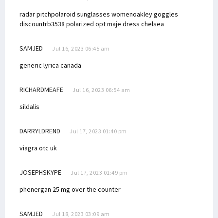
radar pitch
polaroid sunglasses women
oakley goggles
discount
rb3538 polarized
opt maje dress
chelsea
SAMJED
Jul 16, 2023 06:45 am
generic lyrica canada
RICHARDMEAFE
Jul 16, 2023 06:54 am
sildalis
DARRYLDREND
Jul 17, 2023 01:40 pm
viagra otc uk
JOSEPHSKYPE
Jul 17, 2023 01:49 pm
phenergan 25 mg over the counter
SAMJED
Jul 18, 2023 03:09 am