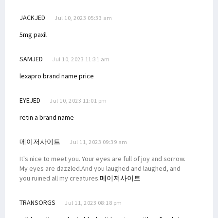
JACKJED
Jul 10, 2023 05:33 am
5mg paxil
SAMJED
Jul 10, 2023 11:31 am
lexapro brand name price
EYEJED
Jul 10, 2023 11:01 pm
retin a brand name
메이저사이트
Jul 11, 2023 09:39 am
It's nice to meet you. Your eyes are full of joy and sorrow.
My eyes are dazzled.And you laughed and laughed, and
you ruined all my creatures.
메이저사이트
TRANSORGS
Jul 11, 2023 08:18 pm