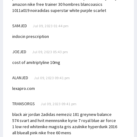
amazon
nike free trainer 30 hombres blanco
asics
1011a019 noir
adidas superstar white purple scarlet
SAMJED
Jul 09, 2023 01:44 pm
indocin prescription
JOEJED
Jul 09, 2023 05:43 pm
cost of amitriptyline 10mg
ALANJED
Jul 09, 2023 09:41 pm
lexapro.com
TRANSORGS
Jul 09, 2023 09:41 pm
black air jordan 2
adidas nemeziz 181 grey
new balance
574 svart and hvit mennns
nike kyrie 7 royal blue
air force
1 low red white
nike magista gris azul
nike hyperdunk 2016
all blue
all pink nike free 60 mens