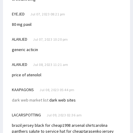
EYEJED
Jul 07, 2023 08:21 pm
80 mg paxil
ALANJED
Jul 07, 2023 10:20 pm
generic acticin
ALANJED
Jul 08, 2023 11:21 am
price of atenolol
KAAPAGONS
Jul 08, 2023 05:44 pm
dark web market list
dark web sites
LACARSPOTTING
Jul 09, 2023 02:36 am
brazil jersey black for cheap
1998 arsenal shirt
carolina
panthers salute to service hat for cheap
tarasenko jersey