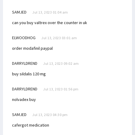
SAMJED
Jul 13, 2023 01:04 am
can you buy valtrex over the counter in uk
ELWOODHOG
Jul 13, 2023 03:01 am
order modafinil paypal
DARRYLDREND
Jul 13, 2023 09:02 am
buy sildalis 120 mg
DARRYLDREND
Jul 13, 2023 01:56 pm
nolvadex buy
SAMJED
Jul 13, 2023 04:30 pm
cafergot medication