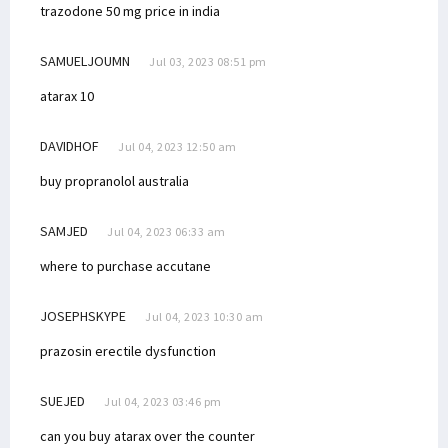
trazodone 50 mg price in india
SAMUELJOUMN
Jul 03, 2023 08:51 pm
atarax 10
DAVIDHOF
Jul 04, 2023 12:50 am
buy propranolol australia
SAMJED
Jul 04, 2023 06:33 am
where to purchase accutane
JOSEPHSKYPE
Jul 04, 2023 10:30 am
prazosin erectile dysfunction
SUEJED
Jul 04, 2023 03:46 pm
can you buy atarax over the counter