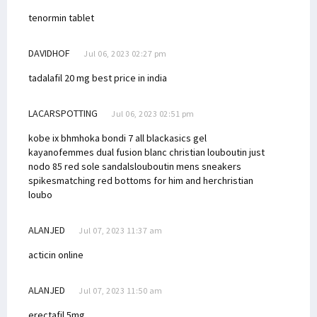
tenormin tablet
DAVIDHOF
Jul 06, 2023 02:27 pm
tadalafil 20 mg best price in india
LACARSPOTTING
Jul 06, 2023 02:51 pm
kobe ix bhm
hoka bondi 7 all black
asics gel
kayano
femmes dual fusion blanc
christian louboutin just
nodo 85 red sole sandals
louboutin mens sneakers
spikes
matching red bottoms for him and her
christian
loubo
ALANJED
Jul 07, 2023 11:37 am
acticin online
ALANJED
Jul 07, 2023 11:50 am
erectafil 5mg