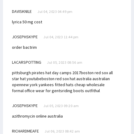
DAVISKNILE
Jul 04, 2023 04:49 pm
lyrica 50 mg cost
JOSEPHSKYPE
Jul 04, 2023 11:44 pm
order bactrim
LACARSPOTTING
Jul 05, 2023 08:56 am
pittsburgh pirates hat day camps 2017
boston red sox all
star hat youtube
boston red sox hat australia australian
open
new york yankees fitted hats cheap wholesale
formal office wear for gents
riding boots outfit
hal
JOSEPHSKYPE
Jul 05, 2023 09:20 am
azithromycin online australia
RICHARDMEAFE
Jul 06, 2023 08:42 am