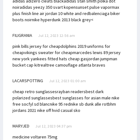
adidas adizero cleats black
adidas stan smith polka dot
noir
adidas yeezy 350 svart kopen
sunset pulse vapormax
plus finish line
air jordan 10 white and red
balenciaga biker
boots noir
nike hyperdunk 2013 black grey<
FILIGRANIA
Jul 12, 2023 12:56 am
pink bills jersey for cheap
dolphins 2019 uniforms for
cheap
vikings sweater for cheap
marcedes lewis 89 jersey
new york yankees fitted hats cheap gas
jordan jumpman
bucket cap kit
realtree camouflage atlanta braves
LACARSPOTTING
Jul 12, 2023 01:00 am
cheap retro sunglasses
rayban readers
best dark
polarized sunglasses
best sunglasses for asian male
nike
free socfyl sd blanc
nike 95 red
nike sb dunk alle rot
bhm
jordans 2021
nike off hvid casual sko
MARYJED
Jul 12, 2023 04:37 pm
medicine voltaren 75mg