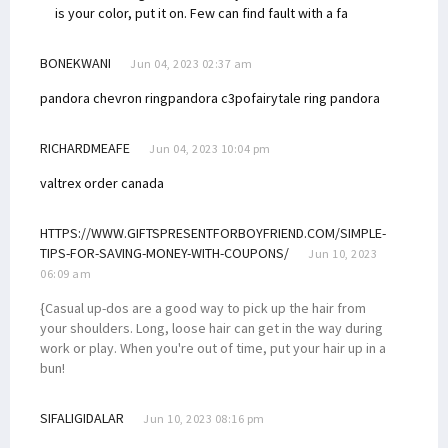
is your color, put it on. Few can find fault with a fa
BONEKWANI
Jun 04, 2023 02:37 am
pandora chevron ring
pandora c3po
fairytale ring pandora
RICHARDMEAFE
Jun 04, 2023 10:04 pm
valtrex order canada
HTTPS://WWW.GIFTSPRESENTFORBOYFRIEND.COM/SIMPLE-
TIPS-FOR-SAVING-MONEY-WITH-COUPONS/
Jun 10, 2023
06:09 am
{Casual up-dos are a good way to pick up the hair from
your shoulders. Long, loose hair can get in the way during
work or play. When you're out of time, put your hair up in a
bun!
SIFALIGIDALAR
Jun 10, 2023 08:16 pm