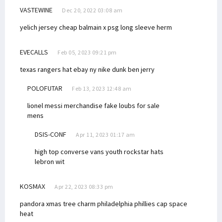
VASTEWINE
Dec 20, 2022 03:08 am
yelich jersey cheap
balmain x psg long sleeve
herm
EVECALLS
Feb 05, 2023 09:21 pm
texas rangers hat ebay ny
nike dunk ben jerry
POLOFUTAR
Feb 13, 2023 12:48 am
lionel messi merchandise
fake loubs for sale
mens
DSIS-CONF
Apr 11, 2023 01:17 am
high top converse vans
youth rockstar hats
lebron wit
KOSMAX
Apr 22, 2023 08:33 pm
pandora xmas tree charm
philadelphia phillies cap space
heat