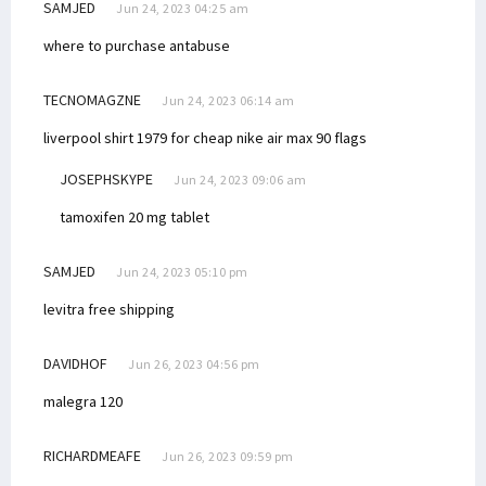
SAMJED
Jun 24, 2023 04:25 am
where to purchase antabuse
TECNOMAGZNE
Jun 24, 2023 06:14 am
liverpool shirt 1979 for cheap
nike air max 90 flags
JOSEPHSKYPE
Jun 24, 2023 09:06 am
tamoxifen 20 mg tablet
SAMJED
Jun 24, 2023 05:10 pm
levitra free shipping
DAVIDHOF
Jun 26, 2023 04:56 pm
malegra 120
RICHARDMEAFE
Jun 26, 2023 09:59 pm