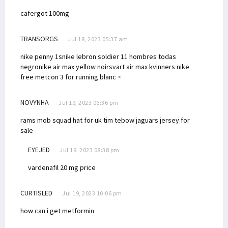
cafergot 100mg
TRANSORGS
Jul 18, 2023 05:37 am
nike penny 1s
nike lebron soldier 11 hombres todas
negro
nike air max yellow noir
svart air max kvinners
nike
free metcon 3 for running blanc
<
NOVYNHA
Jul 19, 2023 06:36 pm
rams mob squad hat for uk
tim tebow jaguars jersey for
sale
EYEJED
Jul 19, 2023 08:38 pm
vardenafil 20 mg price
CURTISLED
Jul 19, 2023 10:06 pm
how can i get metformin