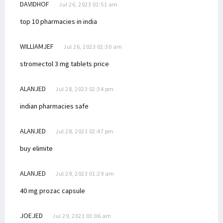
DAVIDHOF
Jul 26, 2023 01:51 am
top 10 pharmacies in india
WILLIAMJEF
Jul 26, 2023 02:30 am
stromectol 3 mg tablets price
ALANJED
Jul 28, 2023 02:34 pm
indian pharmacies safe
ALANJED
Jul 28, 2023 02:47 pm
buy elimite
ALANJED
Jul 29, 2023 01:29 am
40 mg prozac capsule
JOEJED
Jul 29, 2023 03:06 am