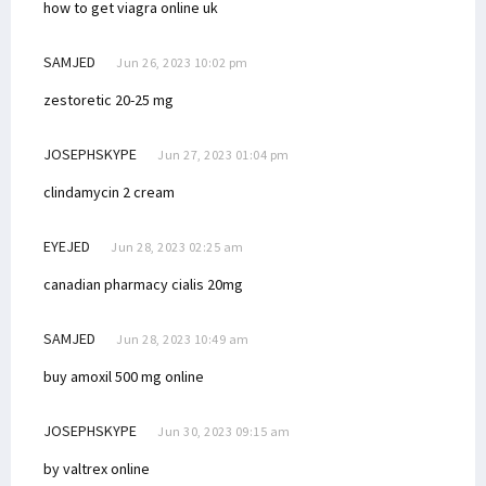
how to get viagra online uk
SAMJED
Jun 26, 2023 10:02 pm
zestoretic 20-25 mg
JOSEPHSKYPE
Jun 27, 2023 01:04 pm
clindamycin 2 cream
EYEJED
Jun 28, 2023 02:25 am
canadian pharmacy cialis 20mg
SAMJED
Jun 28, 2023 10:49 am
buy amoxil 500 mg online
JOSEPHSKYPE
Jun 30, 2023 09:15 am
by valtrex online