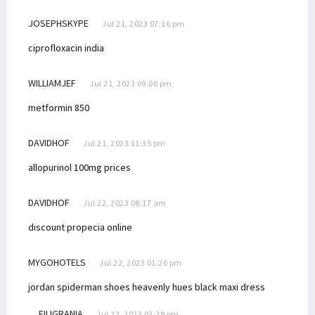
JOSEPHSKYPE
Jul 21, 2023 07:16 pm
ciprofloxacin india
WILLIAMJEF
Jul 21, 2023 09:00 pm
metformin 850
DAVIDHOF
Jul 21, 2023 11:35 pm
allopurinol 100mg prices
DAVIDHOF
Jul 22, 2023 08:17 am
discount propecia online
MYGOHOTELS
Jul 22, 2023 01:26 pm
jordan spiderman shoes
heavenly hues black maxi dress
FILIGRANIA
Jul 22, 2023 03:29 pm