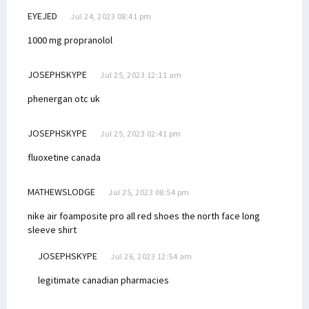
EYEJED
Jul 24, 2023 08:41 pm
1000 mg propranolol
JOSEPHSKYPE
Jul 25, 2023 12:11 am
phenergan otc uk
JOSEPHSKYPE
Jul 25, 2023 02:41 pm
fluoxetine canada
MATHEWSLODGE
Jul 25, 2023 08:54 pm
nike air foamposite pro all red shoes
the north face long
sleeve shirt
JOSEPHSKYPE
Jul 26, 2023 12:54 am
legitimate canadian pharmacies