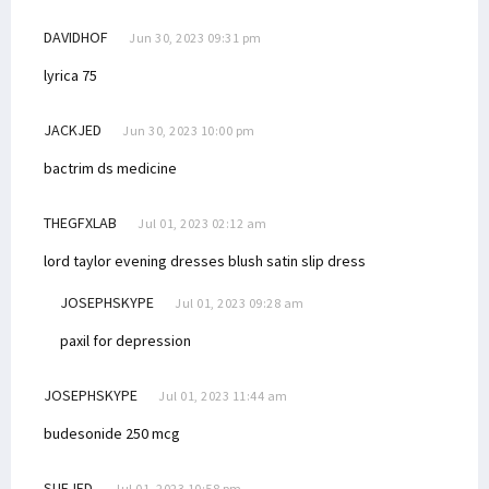
DAVIDHOF
Jun 30, 2023 09:31 pm
lyrica 75
JACKJED
Jun 30, 2023 10:00 pm
bactrim ds medicine
THEGFXLAB
Jul 01, 2023 02:12 am
lord taylor evening dresses
blush satin slip dress
JOSEPHSKYPE
Jul 01, 2023 09:28 am
paxil for depression
JOSEPHSKYPE
Jul 01, 2023 11:44 am
budesonide 250 mcg
SUEJED
Jul 01, 2023 10:58 pm