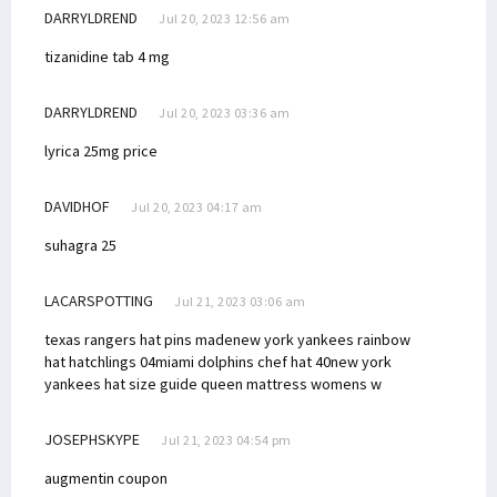
DARRYLDREND
Jul 20, 2023 12:56 am
tizanidine tab 4 mg
DARRYLDREND
Jul 20, 2023 03:36 am
lyrica 25mg price
DAVIDHOF
Jul 20, 2023 04:17 am
suhagra 25
LACARSPOTTING
Jul 21, 2023 03:06 am
texas rangers hat pins made
new york yankees rainbow
hat hatchlings 04
miami dolphins chef hat 40
new york
yankees hat size guide queen mattress
womens w
JOSEPHSKYPE
Jul 21, 2023 04:54 pm
augmentin coupon