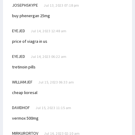
JOSEPHSKYPE
Jul 13, 2023 07:18 pm
buy phenergan 25mg
EYEJED
Jul 14, 2023 12:48 am
price of viagra in us
EYEJED
Jul 14, 2023 06:22 am
tretinoin pills
WILLIAMJEF
Jul 15, 2023 06:33 am
cheap lioresal
DAVIDHOF
Jul 15, 2023 11:15 am
vermox 500mg
MIRKURORTOV
Jul 16, 2023 02:10 am