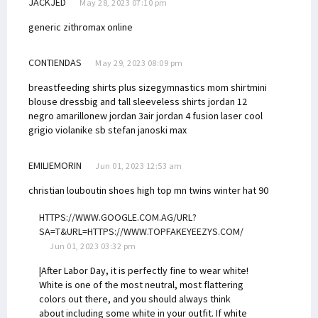
JACKJED
May 28, 2023 07:10 pm
generic zithromax online
CONTIENDAS
May 29, 2023 08:09 pm
breastfeeding shirts plus size
gymnastics mom shirt
mini
blouse dress
big and tall sleeveless shirts
jordan 12
negro amarillo
new jordan 3
air jordan 4 fusion laser cool
grigio viola
nike sb stefan janoski max
EMILIEMORIN
Jun 01, 2023 12:53 am
christian louboutin shoes high top
mn twins winter hat 90
HTTPS://WWW.GOOGLE.COM.AG/URL?
SA=T&URL=HTTPS://WWW.TOPFAKEYEEZYS.COM/
Jun 01, 2023 03:32 pm
|After Labor Day, it is perfectly fine to wear white!
White is one of the most neutral, most flattering
colors out there, and you should always think
about including some white in your outfit. If white