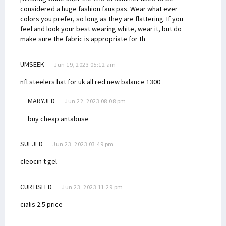
considered a huge fashion faux pas. Wear what ever
colors you prefer, so long as they are flattering. If you
feel and look your best wearing white, wear it, but do
make sure the fabric is appropriate for th
UMSEEK
Jun 19, 2023 05:12 am
nfl steelers hat for uk
all red new balance 1300
MARYJED
Jun 22, 2023 08:08 pm
buy cheap antabuse
SUEJED
Jun 23, 2023 03:49 pm
cleocin t gel
CURTISLED
Jun 23, 2023 11:29 pm
cialis 2.5 price