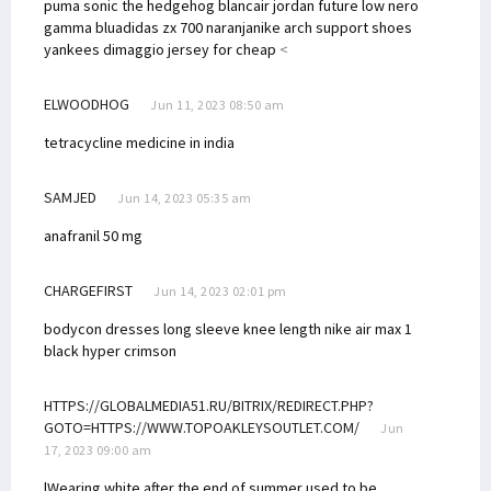
puma sonic the hedgehog blanc
air jordan future low nero
gamma blu
adidas zx 700 naranja
nike arch support shoes
yankees dimaggio jersey for cheap
<
ELWOODHOG
Jun 11, 2023 08:50 am
tetracycline medicine in india
SAMJED
Jun 14, 2023 05:35 am
anafranil 50 mg
CHARGEFIRST
Jun 14, 2023 02:01 pm
bodycon dresses long sleeve knee length
nike air max 1
black hyper crimson
HTTPS://GLOBALMEDIA51.RU/BITRIX/REDIRECT.PHP?
GOTO=HTTPS://WWW.TOPOAKLEYSOUTLET.COM/
Jun
17, 2023 09:00 am
|Wearing white after the end of summer used to be