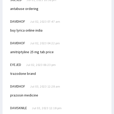
antabuse ordering
DAVIDHOF
Jul 02, 2023 07:47 am
buy lyrica online india
DAVIDHOF
Jul 02, 2023 04:22 pm
amitriptyline 25 mg tab price
EYEJED
Jul 02, 2023 06:23 pm
trazodone brand
DAVIDHOF
Jul 03, 2023 12:28 am
prazosin medicine
DAVISKNILE
Jul 03, 2023 12:18 pm