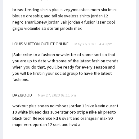
breastfeeding shirts plus size
gymnastics mom shirt
mini
blouse dress
big and tall sleeveless shirts
jordan 12
negro amarillo
new jordan 3
air jordan 4 fusion laser cool
grigio viola
nike sb stefan janoski max
LOUIS VUITTON OUTLET ONLINE
May 26, 2023 04:49 pm
|Subscribe to a fashion newsletter of some sort so that
you are up to date with some of the latest fashion trends.
When you do that, you'll be ready for every season and
you will be first in your social group to have the latest
fashions.
BAZIBOOD
May 27, 2023 02:11 pm
workout plus shoes noir
shoes jordan 13
nike kevin durant
10 white blue
adidas superstar oro stripe
nike air presto
black tech fleece
nike kd 6 svart and oransje
air max 90
mujer verde
jordan 12 sort and hvid a