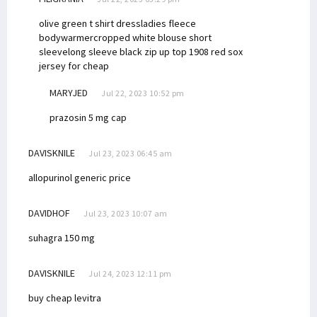
olive green t shirt dress
ladies fleece
bodywarmer
cropped white blouse short
sleeve
long sleeve black zip up top
1908 red sox
jersey for cheap
MARYJED
Jul 22, 2023 10:52 pm
prazosin 5 mg cap
DAVISKNILE
Jul 23, 2023 06:45 am
allopurinol generic price
DAVIDHOF
Jul 23, 2023 10:07 am
suhagra 150 mg
DAVISKNILE
Jul 24, 2023 12:11 pm
buy cheap levitra