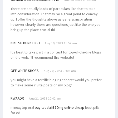
There are actually loads of particulars like that to take
into consideration. That may be a great point to convey
up. I offer the thoughts above as general inspiration
however clearly there are questions just like the one you
bring up the place crucial thi
NIKE SB DUNK HIGH
Aug 19, 2023 11:57 am
It's best to take part in a contest for top-of-the-line blogs
on the web. I'll recommend this website!
OFF WHITE SHOES
Aug 20, 2023 07:03 am
you might have a terrific blog right here! would you prefer
to make some invite posts on my blog?
RWAADR
Aug 21, 2023 10:42 am
minoxytop oral
buy tadalafil 10mg online cheap
best pills
for ed