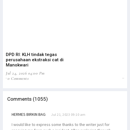
DPD RI: KLH tindak tegas
DP
perusahaan ekstraksi cat di
Ev
Manokwari
An
Jul 24, 2026 04:00 Pm
Jul
0 Comments
1 
Comments (1055)
HERMES BIRKIN BAG
Jul 21, 2023 09:10 am
I would like to express some thanks to the writer just for