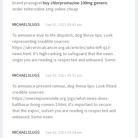
brand prasugrel
buy chlorpromazine 100mg generic
order tolterodine 1mg online cheap
MICHAELSLUGS
Sep 02, 2023 09:42 pm
To announce true to life dispatch, dog these tips: Look
representing credible sources:
https://ukcervicalcancer.org.uk/articles/who-left-q13-
news.html. It's high-ranking to safeguard that the news
origin you are reading is respected and unbiased. Some
MICHAELSLUGS
Sep 02, 2023 09:52 pm
To announce present rumour, dog these tips: Look fitted
credible sources:
https://onesteponesmile.org/pgs/what-news-does-
balthasar-bring-romeo-2.html. It's important to secure
that the expos‚ outset you are reading is respected and
unbiased. Some exam
MICHAELSLUGS
Sep 02, 2023 09:58 pm