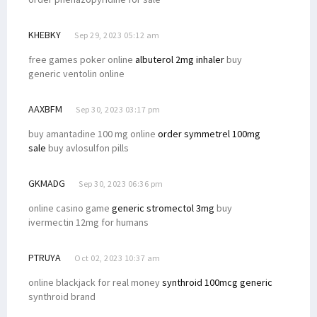
KHEBKY
Sep 29, 2023 05:12 am
free games poker online
albuterol 2mg inhaler
buy
generic ventolin online
AAXBFM
Sep 30, 2023 03:17 pm
buy amantadine 100 mg online
order symmetrel 100mg
sale
buy avlosulfon pills
GKMADG
Sep 30, 2023 06:36 pm
online casino game
generic stromectol 3mg
buy
ivermectin 12mg for humans
PTRUYA
Oct 02, 2023 10:37 am
online blackjack for real money
synthroid 100mcg generic
synthroid brand