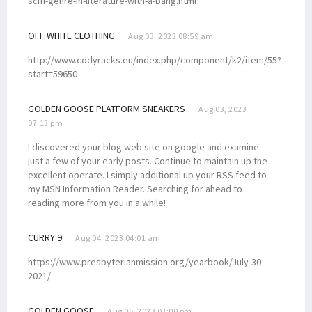
scifi-genre-in-literature-with-a-bang.html
OFF WHITE CLOTHING
Aug 03, 2023 08:59 am
http://www.codyracks.eu/index.php/component/k2/item/55?
start=59650
GOLDEN GOOSE PLATFORM SNEAKERS
Aug 03, 2023
07:13 pm
I discovered your blog web site on google and examine
just a few of your early posts. Continue to maintain up the
excellent operate. I simply additional up your RSS feed to
my MSN Information Reader. Searching for ahead to
reading more from you in a while!
CURRY 9
Aug 04, 2023 04:01 am
https://www.presbyterianmission.org/yearbook/July-30-
2021/
GOLDEN GOOSE
Aug 05, 2023 03:00 pm