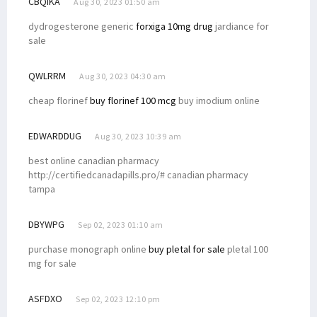
CBQIKA
Aug 30, 2023 01:50 am
dydrogesterone generic
forxiga 10mg drug
jardiance for
sale
QWLRRM
Aug 30, 2023 04:30 am
cheap florinef
buy florinef 100 mcg
buy imodium online
EDWARDDUG
Aug 30, 2023 10:39 am
best online canadian pharmacy
http://certifiedcanadapills.pro/# canadian pharmacy
tampa
DBYWPG
Sep 02, 2023 01:10 am
purchase monograph online
buy pletal for sale
pletal 100
mg for sale
ASFDXO
Sep 02, 2023 12:10 pm