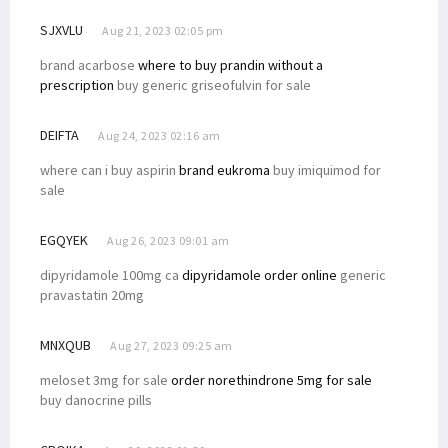
SJXVLU
Aug 21, 2023 02:05 pm
brand acarbose
where to buy prandin without a
prescription
buy generic griseofulvin for sale
DEIFTA
Aug 24, 2023 02:16 am
where can i buy aspirin
brand eukroma
buy imiquimod for
sale
EGQYEK
Aug 26, 2023 09:01 am
dipyridamole 100mg ca
dipyridamole order online
generic
pravastatin 20mg
MNXQUB
Aug 27, 2023 09:25 am
meloset 3mg for sale
order norethindrone 5mg for sale
buy danocrine pills