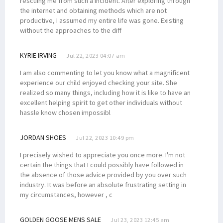
rescuing me from such a incident. After exploring through
the internet and obtaining methods which are not
productive, I assumed my entire life was gone. Existing
without the approaches to the diff
KYRIE IRVING
Jul 22, 2023 04:07 am
I am also commenting to let you know what a magnificent
experience our child enjoyed checking your site. She
realized so many things, including how it is like to have an
excellent helping spirit to get other individuals without
hassle know chosen impossibl
JORDAN SHOES
Jul 22, 2023 10:49 pm
I precisely wished to appreciate you once more. I'm not
certain the things that I could possibly have followed in
the absence of those advice provided by you over such
industry. It was before an absolute frustrating setting in
my circumstances, however , c
GOLDEN GOOSE MENS SALE
Jul 23, 2023 12:45 am