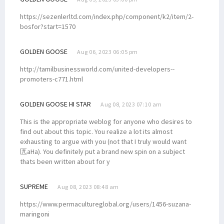
https://sezenlerltd.com/index.php/component/k2/item/2-
bosfor?start=1570
GOLDEN GOOSE
Aug 06, 2023 06:05 pm
http://tamilbusinessworld.com/united-developers--
promoters-c771.html
GOLDEN GOOSE HI STAR
Aug 08, 2023 07:10 am
This is the appropriate weblog for anyone who desires to
find out about this topic. You realize a lot its almost
exhausting to argue with you (not that I truly would want
匟aHa). You definitely put a brand new spin on a subject
thats been written about for y
SUPREME
Aug 08, 2023 08:48 am
https://www.permacultureglobal.org/users/1456-suzana-
maringoni