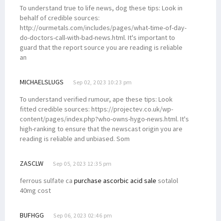
To understand true to life news, dog these tips: Look in
behalf of credible sources:
http://ourmetals.com/includes/pages/what-time-of-day-
do-doctors-call-with-bad-news.html. It's important to
guard that the report source you are reading is reliable
an
MICHAELSLUGS
Sep 02, 2023 10:23 pm
To understand verified rumour, ape these tips: Look
fitted credible sources: https://projectev.co.uk/wp-
content/pages/index.php?who-owns-hygo-news.html. It's
high-ranking to ensure that the newscast origin you are
reading is reliable and unbiased. Som
ZASCLW
Sep 05, 2023 12:35 pm
ferrous sulfate ca
purchase ascorbic acid sale
sotalol
40mg cost
BUFHGG
Sep 06, 2023 02:46 pm