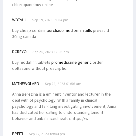
chloroquine buy online
WBTAUJ
Sep 19, 2023 09:04 pm
buy cheap cefdinir
purchase metformin pills
prevacid
30mg canada
DCREYO
Sep 20, 2023 12:03 am
buy modafinil tablets
promethazine generic
order
deltasone without prescription
MATHEWGLARD
Sep 21, 2023 01:56 am
Anna Berezina is a eminent inventor and lecturer in the
deal with of psychology. With a family in clinical
psychology and far-flung investigating involvement, Anna
has dedicated her calling to understanding lenient
behavior and unbalanced health: https://w
PPFITI
Sep 22, 2023 09:44 pm