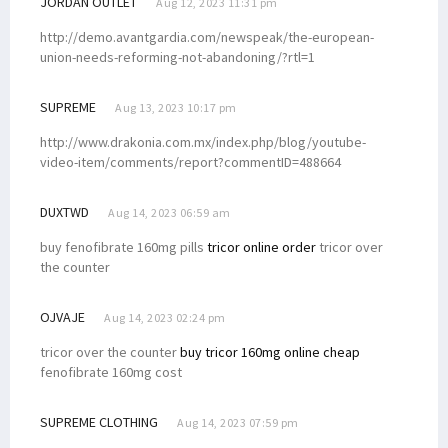
JORDAN OUTLET
Aug 12, 2023 11:31 pm
http://demo.avantgardia.com/newspeak/the-european-
union-needs-reforming-not-abandoning/?rtl=1
SUPREME
Aug 13, 2023 10:17 pm
http://www.drakonia.com.mx/index.php/blog/youtube-
video-item/comments/report?commentID=488664
DUXTWD
Aug 14, 2023 06:59 am
buy fenofibrate 160mg pills
tricor online order
tricor over
the counter
OJVAJE
Aug 14, 2023 02:24 pm
tricor over the counter
buy tricor 160mg online cheap
fenofibrate 160mg cost
SUPREME CLOTHING
Aug 14, 2023 07:59 pm