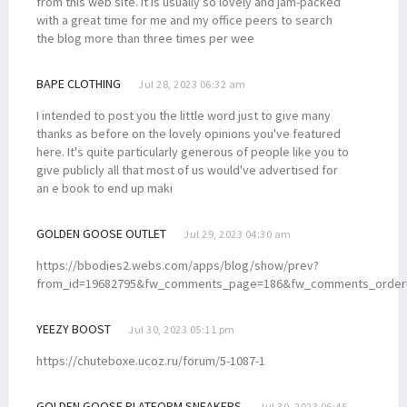
from this web site. It is usually so lovely and jam-packed
with a great time for me and my office peers to search
the blog more than three times per wee
BAPE CLOTHING
Jul 28, 2023 06:32 am
I intended to post you the little word just to give many
thanks as before on the lovely opinions you've featured
here. It's quite particularly generous of people like you to
give publicly all that most of us would've advertised for
an e book to end up maki
GOLDEN GOOSE OUTLET
Jul 29, 2023 04:30 am
https://bbodies2.webs.com/apps/blog/show/prev?
from_id=19682795&fw_comments_page=186&fw_comments_order
YEEZY BOOST
Jul 30, 2023 05:11 pm
https://chuteboxe.ucoz.ru/forum/5-1087-1
GOLDEN GOOSE PLATFORM SNEAKERS
Jul 30, 2023 06:45