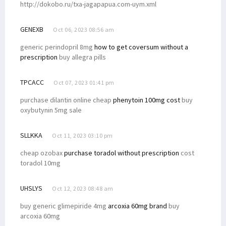
http://dokobo.ru/txa-jagapapua.com-uym.xml
GENEXB
Oct 06, 2023 08:56 am
generic perindopril 8mg
how to get coversum without a
prescription
buy allegra pills
TPCACC
Oct 07, 2023 01:41 pm
purchase dilantin online cheap
phenytoin 100mg cost
buy
oxybutynin 5mg sale
SLLKKA
Oct 11, 2023 03:10 pm
cheap ozobax
purchase toradol without prescription
cost
toradol 10mg
UHSLYS
Oct 12, 2023 08:48 am
buy generic glimepiride 4mg
arcoxia 60mg brand
buy
arcoxia 60mg