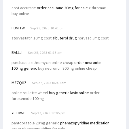
cost accutane
order accutane 20mg for sale
zithromax
buy online
FBMITW
Sep 23, 2023 10:41 pm
atorvastatin 10mg cost
albuterol drug
norvasc 5mg cost
BALLJI
Sep 25, 2023 01:13 am
purchase azithromycin online cheap
order neurontin
100mg generic
buy neurontin 800mg online cheap
MZZQHZ
Sep 27, 2023 06:49 am
online roulette wheel
buy generic lasix online
order
furosemide 100mg
YFCBWP
Sep 27, 2023 12:05 pm
pantoprazole 20mg generic
phenazopyridine medication
order phenazopyridine for sale