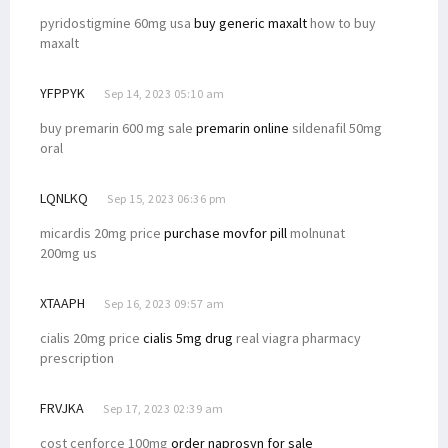
pyridostigmine 60mg usa
buy generic maxalt
how to buy
maxalt
YFPPYK
Sep 14, 2023 05:10 am
buy premarin 600 mg sale
premarin online
sildenafil 50mg
oral
LQNLKQ
Sep 15, 2023 06:36 pm
micardis 20mg price
purchase movfor pill
molnunat
200mg us
XTAAPH
Sep 16, 2023 09:57 am
cialis 20mg price
cialis 5mg drug
real viagra pharmacy
prescription
FRVJKA
Sep 17, 2023 02:39 am
cost cenforce 100mg
order naprosyn for sale