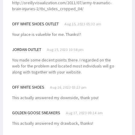
http://oreillyvisualization.com/2011/07/army-traumatic-
brain-injuries-2/tbi_slides_cropped_04/
OFF WHITE SHOES OUTLET
Aug 15, 2023 05:32 am
Your place is valueble for me. Thanks!?
JORDAN OUTLET
Aug 15, 2023 10:58 pm
You made some decent points there. I regarded on the
web for the problem and located most individuals will go
along with together with your website.
OFF WHITE SHOES
Aug 16, 2023 03:23 pm
This actually answered my downside, thank you!
GOLDEN GOOSE SNEAKERS
Aug 17, 2023 09:14 am
This actually answered my drawback, thanks!