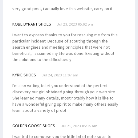
very good post, i actually love this website, carry on it
KOBE BYRANT SHOES
Jul 23, 2023 05:02 pm
I want to express thanks to you for rescuing me from this
particular incident. Because of scouting through the
search engines and meeting principles that were not
beneficial, I assumed my life was done. Existing without
the solutions to the difficulties y
KYRIE SHOES
Jul 24, 2023 11:07 am
I'm also writing to let you understand of the perfect
discovery our girl obtained going through your web site.
She learned many details, most notably how it is like to
have a wonderful giving spirit to make many others easily
learn about a variety of probl
GOLDEN GOOSE SHOES
Jul 25, 2023 05:35 am
I wanted to compose you the little bit of note so as to