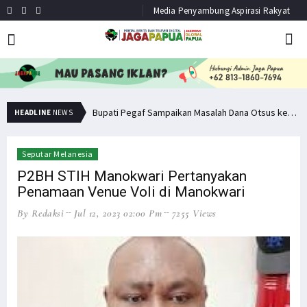
Media Penyambung Aspirasi Rakyat
Minta Operasi Militer Dihentikan, KKB Ancam Perang Serentak
Bupati Pegaf Sampaikan Masalah Dana Otsus kepada Filep Wamafma
HEADLINE
NEWS
Seputar Melanesia
P2BH STIH Manokwari Pertanyakan
Penamaan Venue Voli di Manokwari
By Redaksi
Jul 12, 2023 02:00 Pm
7255 Views