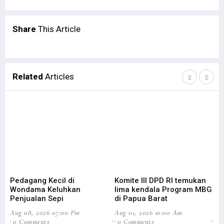
Share
This Article
Related
Articles
Pedagang Kecil di
Komite III DPD RI temukan
Bu
Wondama Keluhkan
lima kendala Program MBG
Ke
Penjualan Sepi
di Papua Barat
W
Aug 08, 2026 07:00 Pm
Aug 01, 2026 10:00 Am
Jul
0 Comments
0 Comments
0