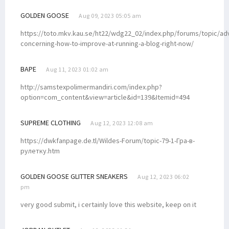
GOLDEN GOOSE
Aug 09, 2023 05:05 am
https://toto.mkv.kau.se/ht22/wdg22_02/index.php/forums/topic/ad
concerning-how-to-improve-at-running-a-blog-right-now/
BAPE
Aug 11, 2023 01:02 am
http://samstexpolimermandiri.com/index.php?
option=com_content&view=article&id=139&Itemid=494
SUPREME CLOTHING
Aug 12, 2023 12:08 am
https://dwkfanpage.de.tl/Wildes-Forum/topic-79-1-Гра-в-
рулетку.htm
GOLDEN GOOSE GLITTER SNEAKERS
Aug 12, 2023 06:02
pm
very good submit, i certainly love this website, keep on it