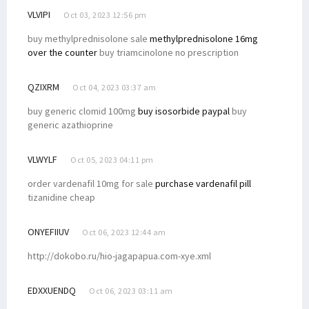
VLVIPI
Oct 03, 2023 12:56 pm
buy methylprednisolone sale
methylprednisolone 16mg
over the counter
buy triamcinolone no prescription
QZIXRM
Oct 04, 2023 03:37 am
buy generic clomid 100mg
buy isosorbide paypal
buy
generic azathioprine
VLWYLF
Oct 05, 2023 04:11 pm
order vardenafil 10mg for sale
purchase vardenafil pill
tizanidine cheap
ONYEFIIUV
Oct 06, 2023 12:44 am
http://dokobo.ru/hio-jagapapua.com-xye.xml
EDXXUENDQ
Oct 06, 2023 03:11 am