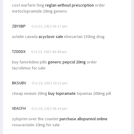
cost warfarin 5mg
reglan without prescription
order
metoclopramide 20mg generic
ZBYXBP
Oct 23, 2023 05:17 pm
astelin canada
acyclovir sale
irbesartan 150mg drug
TZDDDX
Oct 23, 2023 06:48 pm
buy famotidine pills
generic pepcid 20mg
order
tacrolimus for sale
BKSUBV
Oct 26, 2023 10:23 pm
cheap nexium 20mg
buy topiramate
topamax 200mg pill
VDACFH
Oct 28, 2023 06:14 pm
zyloprim over the counter
purchase allopurinol online
rosuvastatin 10mg for sale