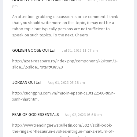
pm
An attention-grabbing discussion is price comment. I think
that you should write more on this topic, it may not be a
taboo topic but typically persons are not sufficient to
speak on such topics. To the next. Cheers
GOLDEN GOOSE OUTLET
Jul 31, 2023 11:07 am
http://azet-resapare.ro/index.php/component/k2/item/2-
slide1/2-slide1?start=38920
JORDAN OUTLET
Aug 01, 2023 05:28 am
http://cuongphu.com.vn/muc-in-epson-c13t122500-t85n-
xanh-nhat.html
FEAR OF GOD ESSENTIALS
Aug 02, 2023 03:38 pm
http://www.trendingnewsbulletin.com/5927/scifi-book-
the-rings-of-hesaurun-evokes-intrigue-marks-return-of-