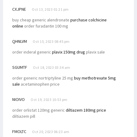
CXJPNE
Oct 13, 2023 01:21 pm
buy cheap generic alendronate
purchase colchicine
online
order furadantin 100 mg
QHNLVM
Oct 15, 2023 08:45 pm
order inderal generic
plavix 150mg drug
plavix sale
SGUMTF
Oct 18, 2023 03:34 am
order generic nortriptyline 25 mg
buy methotrexate 5mg
sale
acetaminophen price
NIOIVO
Oct 19, 2023 10:53 pm
order orlistat 120mg generic
diltiazem 180mg price
diltiazem pill
FMOLTC
Oct 20, 2023 06:23 am