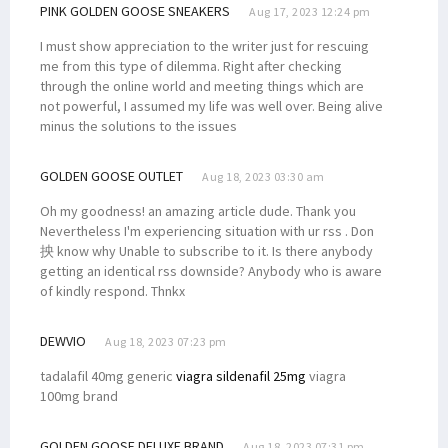
PINK GOLDEN GOOSE SNEAKERS
Aug 17, 2023 12:24 pm
I must show appreciation to the writer just for rescuing
me from this type of dilemma. Right after checking
through the online world and meeting things which are
not powerful, I assumed my life was well over. Being alive
minus the solutions to the issues
GOLDEN GOOSE OUTLET
Aug 18, 2023 03:30 am
Oh my goodness! an amazing article dude. Thank you
Nevertheless I'm experiencing situation with ur rss . Don
抰 know why Unable to subscribe to it. Is there anybody
getting an identical rss downside? Anybody who is aware
of kindly respond. Thnkx
DEWVIO
Aug 18, 2023 07:23 pm
tadalafil 40mg generic
viagra sildenafil 25mg
viagra
100mg brand
GOLDEN GOOSE DELUXE BRAND
Aug 18, 2023 07:31 pm