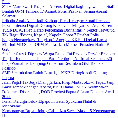
Pilot
STIH Manokwari Terapkan Absensi Digital bagi Pegawai dan Staf
Bantah OPM Tembak 17 Aparat, Polisi Pastikan Semua Aparat
Selamat
Prihatin Anak-Anak Jadi Korban, Theo Hesegem Surati Presiden
Pekan Literasi Digital Dorong Kreativitas Masyarakat Adat Saireri
Tutup DLA, Filep Harap Percepatan Digitalisasi 4 Sektor Terwujud
Tak Ragu ‘Potong Kepala’, Kapolri Copot 7 Pejabat Polisi
Satgas Nemangkawi Tangkap 1 Anggota KKB di Dekai Papua
Mahfud MD Sebut OPM Manfaatkan Momen Presiden Hadiri KTT
G20
Smelter Gresik Diprotes Warga Papua, Ini Respons Presdir Freeport
Tingkat Kriminalitas Papua Barat Tertinggi Nasional Selama 2020
Filep Wamafma Dampingi Gubernur Resmikan GKI Bahtera
Pasirido
SMP Serambakon Luluh Lantak, 1 KKB Diringkus di Gunung
Impura
Jalan Pegaf Tak Juga Dianggarkan, Filep Minta Jokowi Tepati Janji
Baku Tembak dengan Aparat, KKB Bakar SMP N Serambakon
Dokumen Diserahkan, DOB Provinsi Papua Selatan Dibahas Awal
2022
Ikatan Kelurga Teluk Elpaputih Gelar Syukuran Natal di
Manokwari
Kemenangan Bupati Johny Cabut Izin Sawit Masuk 5 Kemenangan
Dunia