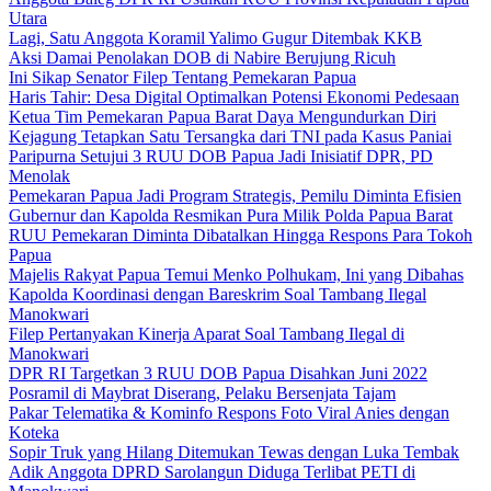
Utara
Lagi, Satu Anggota Koramil Yalimo Gugur Ditembak KKB
Aksi Damai Penolakan DOB di Nabire Berujung Ricuh
Ini Sikap Senator Filep Tentang Pemekaran Papua
Haris Tahir: Desa Digital Optimalkan Potensi Ekonomi Pedesaan
Ketua Tim Pemekaran Papua Barat Daya Mengundurkan Diri
Kejagung Tetapkan Satu Tersangka dari TNI pada Kasus Paniai
Paripurna Setujui 3 RUU DOB Papua Jadi Inisiatif DPR, PD
Menolak
Pemekaran Papua Jadi Program Strategis, Pemilu Diminta Efisien
Gubernur dan Kapolda Resmikan Pura Milik Polda Papua Barat
RUU Pemekaran Diminta Dibatalkan Hingga Respons Para Tokoh
Papua
Majelis Rakyat Papua Temui Menko Polhukam, Ini yang Dibahas
Kapolda Koordinasi dengan Bareskrim Soal Tambang Ilegal
Manokwari
Filep Pertanyakan Kinerja Aparat Soal Tambang Ilegal di
Manokwari
DPR RI Targetkan 3 RUU DOB Papua Disahkan Juni 2022
Posramil di Maybrat Diserang, Pelaku Bersenjata Tajam
Pakar Telematika & Kominfo Respons Foto Viral Anies dengan
Koteka
Sopir Truk yang Hilang Ditemukan Tewas dengan Luka Tembak
Adik Anggota DPRD Sarolangun Diduga Terlibat PETI di