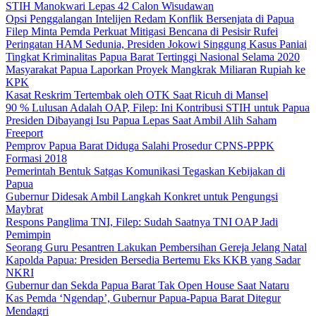
STIH Manokwari Lepas 42 Calon Wisudawan
Opsi Penggalangan Intelijen Redam Konflik Bersenjata di Papua
Filep Minta Pemda Perkuat Mitigasi Bencana di Pesisir Rufei
Peringatan HAM Sedunia, Presiden Jokowi Singgung Kasus Paniai
Tingkat Kriminalitas Papua Barat Tertinggi Nasional Selama 2020
Masyarakat Papua Laporkan Proyek Mangkrak Miliaran Rupiah ke
KPK
Kasat Reskrim Tertembak oleh OTK Saat Ricuh di Mansel
90 % Lulusan Adalah OAP, Filep: Ini Kontribusi STIH untuk Papua
Presiden Dibayangi Isu Papua Lepas Saat Ambil Alih Saham
Freeport
Pemprov Papua Barat Diduga Salahi Prosedur CPNS-PPPK
Formasi 2018
Pemerintah Bentuk Satgas Komunikasi Tegaskan Kebijakan di
Papua
Gubernur Didesak Ambil Langkah Konkret untuk Pengungsi
Maybrat
Respons Panglima TNI, Filep: Sudah Saatnya TNI OAP Jadi
Pemimpin
Seorang Guru Pesantren Lakukan Pembersihan Gereja Jelang Natal
Kapolda Papua: Presiden Bersedia Bertemu Eks KKB yang Sadar
NKRI
Gubernur dan Sekda Papua Barat Tak Open House Saat Nataru
Kas Pemda ‘Ngendap’, Gubernur Papua-Papua Barat Ditegur
Mendagri