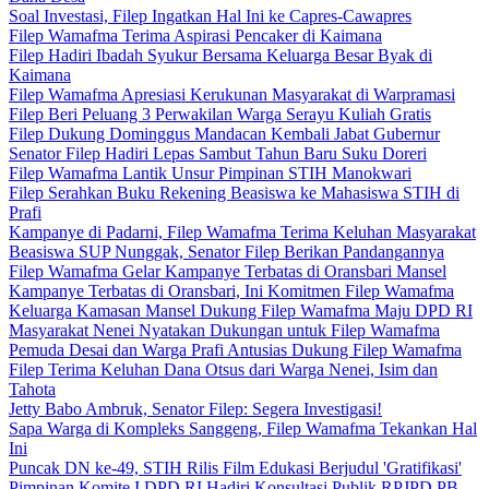
Soal Investasi, Filep Ingatkan Hal Ini ke Capres-Cawapres
Filep Wamafma Terima Aspirasi Pencaker di Kaimana
Filep Hadiri Ibadah Syukur Bersama Keluarga Besar Byak di
Kaimana
Filep Wamafma Apresiasi Kerukunan Masyarakat di Warpramasi
Filep Beri Peluang 3 Perwakilan Warga Serayu Kuliah Gratis
Filep Dukung Dominggus Mandacan Kembali Jabat Gubernur
Senator Filep Hadiri Lepas Sambut Tahun Baru Suku Doreri
Filep Wamafma Lantik Unsur Pimpinan STIH Manokwari
Filep Serahkan Buku Rekening Beasiswa ke Mahasiswa STIH di
Prafi
Kampanye di Padarni, Filep Wamafma Terima Keluhan Masyarakat
Beasiswa SUP Nunggak, Senator Filep Berikan Pandangannya
Filep Wamafma Gelar Kampanye Terbatas di Oransbari Mansel
Kampanye Terbatas di Oransbari, Ini Komitmen Filep Wamafma
Keluarga Kamasan Mansel Dukung Filep Wamafma Maju DPD RI
Masyarakat Nenei Nyatakan Dukungan untuk Filep Wamafma
Pemuda Desai dan Warga Prafi Antusias Dukung Filep Wamafma
Filep Terima Keluhan Dana Otsus dari Warga Nenei, Isim dan
Tahota
Jetty Babo Ambruk, Senator Filep: Segera Investigasi!
Sapa Warga di Kompleks Sanggeng, Filep Wamafma Tekankan Hal
Ini
Puncak DN ke-49, STIH Rilis Film Edukasi Berjudul 'Gratifikasi'
Pimpinan Komite I DPD RI Hadiri Konsultasi Publik RPJPD PB