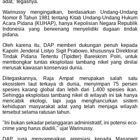
adat," tegasnya.
Warinussy mengingatkan, berdasarkan Undang-Undang
Nomor 8 Tahun 1981 tentang Kitab Undang-Undang Hukum
Acara Pidana (KUHAP), hanya Kepolisian Negara Republik
Indonesia yang berwenang menyelidiki dugaan tindak
pidana.
Oleh karena itu, DAP memberi dukungan penuh kepada
Kapolri Jenderal Listyo Sigit Prabowo, khususnya Direktorat
Tindak Pidana Tertentu (Tipidter) Bareskrim Polri, untuk
membongkar tuntas eksploitasi tambang nikel yang dinilai
merusak kawasan konservasi dunia.
Ditegaskannya, Raja Ampat merupakan salah satu
ekosistem laut terkaya di dunia, menyimpan 75 persen
spesies karang global dan lebih dari 1.400 spesies ikan.
Sehingga eksploitasi tambang nikel di wilayah ini tak hanya
mencabik ekologi, tapi juga menghancurkan sistem
kehidupan masyarakat adat yang telah menjaga wilayah
tersebut selama ratusan tahun.
"Ini bukan sekadar pelanggaran administratif, ini potensi eco-
crime yang harus diadili," ujar Warinussy.
DAP juga menyampaikan apresiasi kepada Mananwir