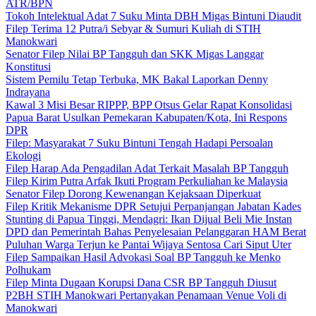
ATR/BPN
Tokoh Intelektual Adat 7 Suku Minta DBH Migas Bintuni Diaudit
Filep Terima 12 Putra/i Sebyar & Sumuri Kuliah di STIH
Manokwari
Senator Filep Nilai BP Tangguh dan SKK Migas Langgar
Konstitusi
Sistem Pemilu Tetap Terbuka, MK Bakal Laporkan Denny
Indrayana
Kawal 3 Misi Besar RIPPP, BPP Otsus Gelar Rapat Konsolidasi
Papua Barat Usulkan Pemekaran Kabupaten/Kota, Ini Respons
DPR
Filep: Masyarakat 7 Suku Bintuni Tengah Hadapi Persoalan
Ekologi
Filep Harap Ada Pengadilan Adat Terkait Masalah BP Tangguh
Filep Kirim Putra Arfak Ikuti Program Perkuliahan ke Malaysia
Senator Filep Dorong Kewenangan Kejaksaan Diperkuat
Filep Kritik Mekanisme DPR Setujui Perpanjangan Jabatan Kades
Stunting di Papua Tinggi, Mendagri: Ikan Dijual Beli Mie Instan
DPD dan Pemerintah Bahas Penyelesaian Pelanggaran HAM Berat
Puluhan Warga Terjun ke Pantai Wijaya Sentosa Cari Siput Uter
Filep Sampaikan Hasil Advokasi Soal BP Tangguh ke Menko
Polhukam
Filep Minta Dugaan Korupsi Dana CSR BP Tangguh Diusut
P2BH STIH Manokwari Pertanyakan Penamaan Venue Voli di
Manokwari