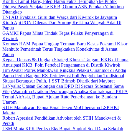
Konflik Luhut-Haris, Filep Harap Fakta Terungkap ke Publik
Diduga Pasok Senjata ke KKB, Oknum ASN Pemkab Yahukimo
Ditangkap
TNI AD Evakuasi Guru dan Warga dari Kiwirok ke Jayapura
Kirab Api PON Dilepas Dari Sorong Ke Lima Wilayah Adat Di
Papua
GAMKI Papua Minta Tindak Tegas Pelaku Penyerangan di
Kiwirok
Komnas HAM Papua Ungkap Temuan Baru Kasus Posramil Kisor
Menhub: Pemerintah Terus Tingkatkan Konektivitas di Asmat
Papua
Kepala Densus 88 Ungkap Strategi Khusus Tangani KKB di Papua
Antisipasi KKB, Polri Pertebal Pengamanan di Distrik Kiwirok
Tim Avatar Polres Manokwari Ringkus Pelaku Curanmor di Andai
Papua Perlu Bangun RS Terintegrasi Poli Pengobatan Tradisional
Situasi Berangsur Pulih, 1 SST Brimob Ditarik dari Maybrat
LaNyalla: Utusan Golongan dan DPD RI Secara Substansi Sama
Filep Wamafma Uraikan Perancangan Analisa Kontrak pada PKPA
Temui AirAsia, Bupati Ajukan Rute Penerbangan ke Bandara
Utarom
STIH Manokwari Papua Barat Teken MoU bersama LSP HKI
Jakarta
Robert Apresiasi Pendidikan Advokat oleh STIH Manokwari &
Peradi
LSM Minta KPK Periksa Eks Bupati Supiori Soal Dana Sekolah