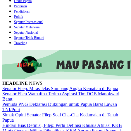
Otsus Papua
Parlemen
Pendidikan
Politik
Seputar Internasional
Seputar Melanesia
Seputar Nasional
Seputar Teluk Bintuni
Traveling
HEADLINE
NEWS
Senator Filep: Miras Jelas Sumbang Angka Kematian di Papua
Senator Filep Wamafma Terima Aspirasi Tim DOB Manokwari
Barat
Pemuda PNG Deklarasi Dukungan untuk Papua Barat Lawan
TNI/Polri
Simak Opini Senator Filep Soal Cita-Cita Kedamaian di Tanah
Papua
Hindari Bias Definisi, Filep: Perlu Definisi Khusus Afiliasi KKB
Minta Operasi Militer Dihentikan, KKB Ancam Perang Serentak