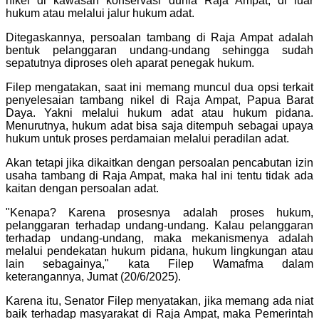
nikel di kawasan konservasi dunia Raja Ampat, di luar
hukum atau melalui jalur hukum adat.
Ditegaskannya, persoalan tambang di Raja Ampat adalah
bentuk pelanggaran undang-undang sehingga sudah
sepatutnya diproses oleh aparat penegak hukum.
Filep mengatakan, saat ini memang muncul dua opsi terkait
penyelesaian tambang nikel di Raja Ampat, Papua Barat
Daya. Yakni melalui hukum adat atau hukum pidana.
Menurutnya, hukum adat bisa saja ditempuh sebagai upaya
hukum untuk proses perdamaian melalui peradilan adat.
Akan tetapi jika dikaitkan dengan persoalan pencabutan izin
usaha tambang di Raja Ampat, maka hal ini tentu tidak ada
kaitan dengan persoalan adat.
"Kenapa? Karena prosesnya adalah proses hukum,
pelanggaran terhadap undang-undang. Kalau pelanggaran
terhadap undang-undang, maka mekanismenya adalah
melalui pendekatan hukum pidana, hukum lingkungan atau
lain sebagainya," kata Filep Wamafma dalam
keterangannya, Jumat (20/6/2025).
Karena itu, Senator Filep menyatakan, jika memang ada niat
baik terhadap masyarakat di Raja Ampat, maka Pemerintah