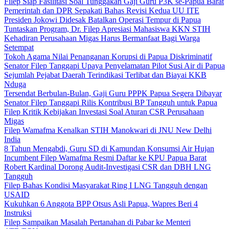
Filep Siap Fasilitasi Soal Tunggakan Gaji Guru P3K se-Papua Barat
Pemerintah dan DPR Sepakati Bahas Revisi Kedua UU ITE
Presiden Jokowi Didesak Batalkan Operasi Tempur di Papua
Tuntaskan Program, Dr. Filep Apresiasi Mahasiswa KKN STIH
Kehadiran Perusahaan Migas Harus Bermanfaat Bagi Warga
Setempat
Tokoh Agama Nilai Penanganan Korupsi di Papua Diskriminatif
Senator Filep Tanggapi Upaya Penyelamatan Pilot Susi Air di Papua
Sejumlah Pejabat Daerah Terindikasi Terlibat dan Biayai KKB
Nduga
Tersendat Berbulan-Bulan, Gaji Guru PPPK Papua Segera Dibayar
Senator Filep Tanggapi Rilis Kontribusi BP Tangguh untuk Papua
Filep Kritik Kebijakan Investasi Soal Aturan CSR Perusahaan
Migas
Filep Wamafma Kenalkan STIH Manokwari di JNU New Delhi
India
8 Tahun Mengabdi, Guru SD di Kamundan Konsumsi Air Hujan
Incumbent Filep Wamafma Resmi Daftar ke KPU Papua Barat
Robert Kardinal Dorong Audit-Investigasi CSR dan DBH LNG
Tangguh
Filep Bahas Kondisi Masyarakat Ring I LNG Tangguh dengan
USAID
Kukuhkan 6 Anggota BPP Otsus Asli Papua, Wapres Beri 4
Instruksi
Filep Sampaikan Masalah Pertanahan di Pabar ke Menteri