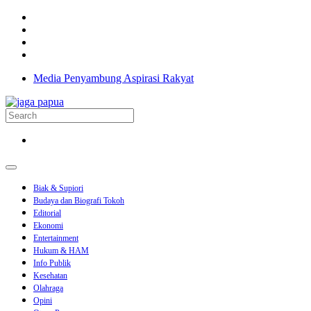
Media Penyambung Aspirasi Rakyat
Biak & Supiori
Budaya dan Biografi Tokoh
Editorial
Ekonomi
Entertainment
Hukum & HAM
Info Publik
Kesehatan
Olahraga
Opini