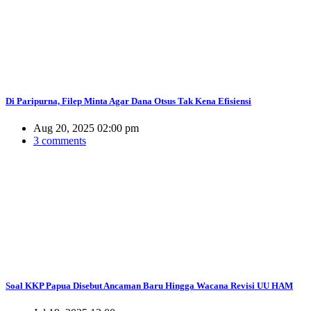
Di Paripurna, Filep Minta Agar Dana Otsus Tak Kena Efisiensi
Aug 20, 2025 02:00 pm
3 comments
Soal KKP Papua Disebut Ancaman Baru Hingga Wacana Revisi UU HAM