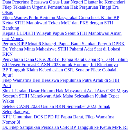
Data Penerima Beasiswa Otsus Luar Negeri Diantar ke Kemendari
Filep Tekankan Urgensi Pemenuhan Hak Perguruan Tinggi Era
Otsus
Filep: Wapres Perlu Bertemu Masyarakat Crosscheck Klaim BP
Ketua STIH Manokwari Teken MoU dan PKS dengan STH
Bandung
Kepala LLDIKTI Wilayah Papua Sebut STIH Manokwari Aman
dari Monev
Perpres RIPP Muat 6 Strategi, Papua Barat Siapkan Pergub DPRK
Dr. Yohana Minta Mahasiswa STIH Pahami Adat Saat di Lokasi
KKN
Penyaluran Dana Otsus 2023 di Papua Barat Capai Rp 1,034 Triliun
80 Persen Formasi CASN 2023 untuk Honorer, Ini Rinciannya
BP Tangguh Klaim Keberhasilan CSR, Senator Filep: Cobalah
Jujur!
Filep Wamafma Beri Beasiswa Perpuluhan Putra Arfak di STIH
Prafi
Simak Uraian Dasar Hukum Hak Masyarakat Adat Atas CSR Migas
Sesepuh STIH Manokwari Ajak Maba Selesaikan Kuliah Tepat
Waktu
Seleksi CASN 2023 Usulan BKN September 2023, Simak
Selengkapnya!
KPU Umumkan DCS DPD RI Papua Barat, Filep Wamafma
Nomor 3!
Dr. Filep Sampaikan Persoalan CSR BP Tangguh ke Ketua MPR RI