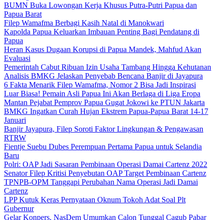
BUMN Buka Lowongan Kerja Khusus Putra-Putri Papua dan
Papua Barat
Filep Wamafma Berbagi Kasih Natal di Manokwari
Kapolda Papua Keluarkan Imbauan Penting Bagi Pendatang di
Papua
Heran Kasus Dugaan Korupsi di Papua Mandek, Mahfud Akan
Evaluasi
Pemerintah Cabut Ribuan Izin Usaha Tambang Hingga Kehutanan
Analisis BMKG Jelaskan Penyebab Bencana Banjir di Jayapura
6 Fakta Menarik Filep Wamafma, Nomor 2 Bisa Jadi Inspirasi
Luar Biasa! Pemain Asli Papua Ini Akan Berlaga di Liga Eropa
Mantan Pejabat Pemprov Papua Gugat Jokowi ke PTUN Jakarta
BMKG Ingatkan Curah Hujan Ekstrem Papua-Papua Barat 14-17
Januari
Banjir Jayapura, Filep Soroti Faktor Lingkungan & Pengawasan
RTRW
Fientje Suebu Dubes Perempuan Pertama Papua untuk Selandia
Baru
Polri: OAP Jadi Sasaran Pembinaan Operasi Damai Cartenz 2022
Senator Filep Kritisi Penyebutan OAP Target Pembinaan Cartenz
TPNPB-OPM Tanggapi Perubahan Nama Operasi Jadi Damai
Cartenz
LPP Kutuk Keras Pernyataan Oknum Tokoh Adat Soal Plt
Gubernur
Gelar Konpers, NasDem Umumkan Calon Tunggal Cagub Pabar