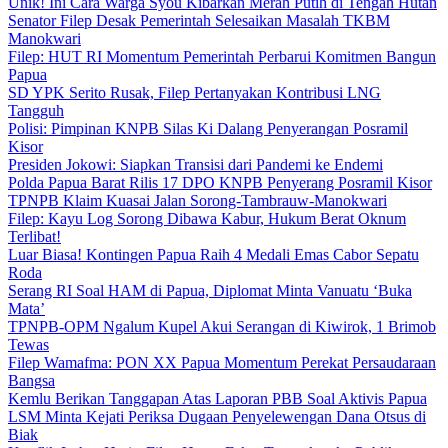
Unik! Ini Cara Warga Syou Kibarkan Merah Putih di Tengah Hutan
Senator Filep Desak Pemerintah Selesaikan Masalah TKBM
Manokwari
Filep: HUT RI Momentum Pemerintah Perbarui Komitmen Bangun
Papua
SD YPK Serito Rusak, Filep Pertanyakan Kontribusi LNG
Tangguh
Polisi: Pimpinan KNPB Silas Ki Dalang Penyerangan Posramil
Kisor
Presiden Jokowi: Siapkan Transisi dari Pandemi ke Endemi
Polda Papua Barat Rilis 17 DPO KNPB Penyerang Posramil Kisor
TPNPB Klaim Kuasai Jalan Sorong-Tambrauw-Manokwari
Filep: Kayu Log Sorong Dibawa Kabur, Hukum Berat Oknum
Terlibat!
Luar Biasa! Kontingen Papua Raih 4 Medali Emas Cabor Sepatu
Roda
Serang RI Soal HAM di Papua, Diplomat Minta Vanuatu ‘Buka
Mata’
TPNPB-OPM Ngalum Kupel Akui Serangan di Kiwirok, 1 Brimob
Tewas
Filep Wamafma: PON XX Papua Momentum Perekat Persaudaraan
Bangsa
Kemlu Berikan Tanggapan Atas Laporan PBB Soal Aktivis Papua
LSM Minta Kejati Periksa Dugaan Penyelewengan Dana Otsus di
Biak