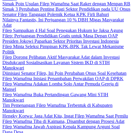
Simak Poin Usulan Filep Wamafma Saat Raker dengan Menpan RB
Simak 3 Perubahan Penting Bagi Sektor Pendidikan pada UU Otsus
Senator Filep Tanggapi Polemik Ketua KPK Firli Bahuri
Nilainya Fantastis, Ini Perjuangan 10 % DBH Migas Masyarakat
Adat
Filep Sampaikan 4 Hal Soal Penegakan Hukum ke Jaksa Agung
Filep: Perjuangan Pendidikan Gratis untuk Masa Depan OAP
Presiden Jokowi Paparkan Sektor Prioritas Investasi Indonesia
Filep Minta Seleksi Pimpinan KPK-BPK Tak Lewat Mekanisme
Politik
Filep Dorong Pelibatan Aktif Masyarakat Adat dalam Investasi
Disdukcapil Sosialisasikan Layanan Sistem IKD di STIH
Manokwari
Diinisiasi Senator Filep, Ini Poin Perubahan Otsus Soal Kesehatan
Filep Wamafma Inisiasi Penambahan Perwakilan OAP di DPRK
Filep Wamafma Adakan Lomba Solo Antar Pemuda Gereja di
Mansel
Filep Wamafma Buka Pertandingan Gawang Mini STIH
Manokwari
Tim Pemenangan Filep Wamafma Terbentuk di Kabupaten
Manokwari
Hengky Korwa: Jaga Adat Kita, Ingat Filep Wamafma Saat Pemilu
Filep Wamafma Tiba di Kaimana, Disambut dengan Prosesi Adat
Filep Wamafma Jawab Aspirasi Kepala Kampung Arguni Soal
Dana Desa