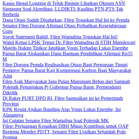
Kasus Illegal Logging di Teluk Bintuni Libatkan Oknum ASN
Singgung Soal Akreditasi, LLDIKTI: Kualitas PTN-PTS Tak
Berbeda
Dana Otsus Sudah Disalurkan, Filep Tegaskan Hal Ini ke Pemda
Senator Filep Dorong Afirmasi Otsus Perhatikan Kesejahteraan
Guru
Soroti Statement Bahlil, Filep Wamafma Tegaskan Hal Ini!
Wakil Ketua LPSK Temui Dr. Filep Wamafma di STIH Manokwari
Majelis Hakim Tipikor Jatuhkan Vonis Terhadap Lukas Enembe
Papua Barat Alokasikan Dana Bantuan Pendidikan Afirmasi Rp35
M
Filep Dorong Pemda Realisasikan Otsus Bagi Perguruan Tinggi
Pemprov Papua Barat Kaji Kompensasi Karbon Bagi Masyarakat
Adat
Filep Ajak Masyarakat Jaga Pulau Mansinam Bebas dari Sampah
Polemik Penunjukan Pj Gubernur Papua Barat, Permendagri
Dikritik
Di Raker PURT DPD RI, Filep Sampaikan ini ke Pemerintah
Provinsi
KPK Resmi Ajukan Banding Atas Vonis Lukas Enembe, Ini
Alasannya
Ini Catatan Senator Filep Wamafma Soal Polemik MK
Filep: Perjuangan Kenaikan DBH Migas Kontribusi untuk OAP
Bertemu Mendes PDTT, Senator Filep Usulkan Sejumlah Poin
Penting