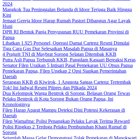
2024
Mangkok Tua Peninggalan Belanda di Idoor Terjaga Baik Hingga
Kini
Jemaat Gereja Idoor Harap Rumah Pastori Dibangun Agar Layak
Huni
DPR RI Bentuk Panja Penyusunan RUU Pemekaran Provinsi di
Papua
Libatkan 1.925 Personel, Operasi Damai Cartenz Resmi Dimulai
Tiga Cara Gus Dur Selesaikan Masalah Papua di Masanya
4 Prajurit TNI di Maybrat Sorong Selatan Ditembak KKB
Putra Asli Papua Terbunuh KKB, Pangdam Kasuari Bereaksi Keras
Senator Filep Uraikan 5 Intisari Pasal Pemekaran UU Otsus Papua
Pemekaran Papua, Filep Ungkap 2 Opsi Siapkan Pemerintahan
Daerah
Serangan KKB di Kiwirok, 1 Anggota Satgas Cartenz Tertembak
Tok! Ini Jadwal Resmi Pilpres dan Pilkada 2024
Dua Kelompok Warga Bentrok di Sorong, Belasan Orang Tewas
Pelaku Bentrok di Kota Sorong Bukan Orang Papua, Ini
Kronologinya
Filep Harap Aparat Mampu Deteksi Dini Potensi Kekerasan di
Daerah
Filep Wamafma: Polisi Penangkap Pelaku Layak Terima Reward
Polisi Ringkus 2 Terduga Pelaku Pembunuhan Khani Rumaf di
Sorong
Sejumlah Massa Gelar Demonstrasi Tolak Pemekaran di Manokwari