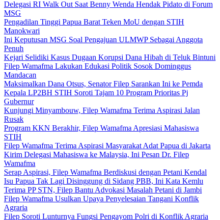
Delegasi RI Walk Out Saat Benny Wenda Hendak Pidato di Forum
MSG
Pengadilan Tinggi Papua Barat Teken MoU dengan STIH
Manokwari
Ini Keputusan MSG Soal Pengajuan ULMWP Sebagai Anggota
Penuh
Kejari Selidiki Kasus Dugaan Korupsi Dana Hibah di Teluk Bintuni
Filep Wamafma Lakukan Edukasi Politik Sosok Dominggus
Mandacan
Maksimalkan Dana Otsus, Senator Filep Sarankan Ini ke Pemda
Kepala LP2BH STIH Soroti Tajam 10 Program Prioritas Pj
Gubernur
Kunjungi Minyambouw, Filep Wamafma Terima Aspirasi Jalan
Rusak
Program KKN Berakhir, Filep Wamafma Apresiasi Mahasiswa
STIH
Filep Wamafma Terima Aspirasi Masyarakat Adat Papua di Jakarta
Kirim Delegasi Mahasiswa ke Malaysia, Ini Pesan Dr. Filep
Wamafma
Serap Aspirasi, Filep Wamafma Berdiskusi dengan Petani Kendal
Isu Papua Tak Lagi Disinggung di Sidang PBB, Ini Kata Kemlu
Terima PP STN, Filep Bantu Advokasi Masalah Petani di Jambi
Filep Wamafma Usulkan Upaya Penyelesaian Tangani Konflik
Agraria
Filep Soroti Lunturnya Fungsi Pengayom Polri di Konflik Agraria