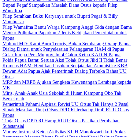
Bupati Pegaf Sampaikan Masalah Dana Otsus kepada Filep
Wamafma
Filep Serahkan Buku Karyanya untuk Bupati Pegaf & Billy
Mambrasar
Filep Wamafma Bantu Warga Kampung Anggi Gida dengan Bama
Menko Polhukam Paparkan 2 Jenis Kebijakan Pemerintah untuk
Papua
Mahfud MD: Kami Buru Teroris, Bukan Sembarang Orang Papua
Dialog Damai untuk Penyelesaian Pelanggaran HAM di Papua
Gelar Jumpa Pers Muprov, Ini 4 Calon Ketua KADIN Papua
Polda Papua Barat: Seruan Aksi Tolak Otsus Jilid II Tidak Benar
Komnas HAM: Hentikan Pasokan Senjata dan Amunisi ke KBB
Dewan Adat Papua Ajak Pemerintah Dialog Terbuka Bahas UU
Otsus
MRP dan MRPB Ajukan Sengketa Kewenangan Lembaga kepada
MK
Miris, Anak-Anak Usia Sekolah di Hutan Kampung Obo Tak
Bersekolah
Pemerintah Pahami Aspirasi Revisi UU Otsus Tak Hanya 2 Pasal
Simak Masukan Timja Otsus DPD RI terhadap Draft RUU Otsus
Papua
Timja Otsus DPD RI Harap RUU Otsus Pastikan Perubahan
Substansial
Marius: Instruksi Ketua Aktivitas STIH Manokwari Ikuti Prokes