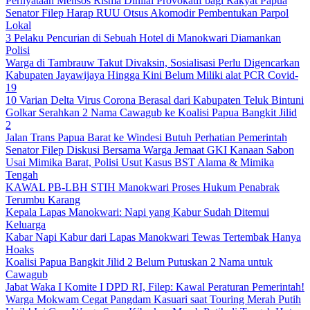
Pernyataan Mensos Risma Dinilai Provokatif bagi Rakyat Papua
Senator Filep Harap RUU Otsus Akomodir Pembentukan Parpol
Lokal
3 Pelaku Pencurian di Sebuah Hotel di Manokwari Diamankan
Polisi
Warga di Tambrauw Takut Divaksin, Sosialisasi Perlu Digencarkan
Kabupaten Jayawijaya Hingga Kini Belum Miliki alat PCR Covid-
19
10 Varian Delta Virus Corona Berasal dari Kabupaten Teluk Bintuni
Golkar Serahkan 2 Nama Cawagub ke Koalisi Papua Bangkit Jilid
2
Jalan Trans Papua Barat ke Windesi Butuh Perhatian Pemerintah
Senator Filep Diskusi Bersama Warga Jemaat GKI Kanaan Sabon
Usai Mimika Barat, Polisi Usut Kasus BST Alama & Mimika
Tengah
KAWAL PB-LBH STIH Manokwari Proses Hukum Penabrak
Terumbu Karang
Kepala Lapas Manokwari: Napi yang Kabur Sudah Ditemui
Keluarga
Kabar Napi Kabur dari Lapas Manokwari Tewas Tertembak Hanya
Hoaks
Koalisi Papua Bangkit Jilid 2 Belum Putuskan 2 Nama untuk
Cawagub
Jabat Waka I Komite I DPD RI, Filep: Kawal Peraturan Pemerintah!
Warga Mokwam Cegat Pangdam Kasuari saat Touring Merah Putih