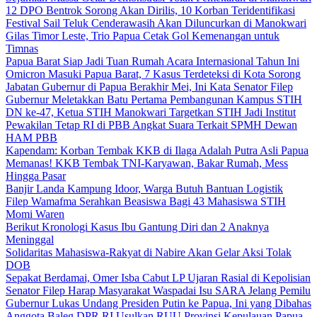
12 DPO Bentrok Sorong Akan Dirilis, 10 Korban Teridentifikasi
Festival Sail Teluk Cenderawasih Akan Diluncurkan di Manokwari
Gilas Timor Leste, Trio Papua Cetak Gol Kemenangan untuk
Timnas
Papua Barat Siap Jadi Tuan Rumah Acara Internasional Tahun Ini
Omicron Masuki Papua Barat, 7 Kasus Terdeteksi di Kota Sorong
Jabatan Gubernur di Papua Berakhir Mei, Ini Kata Senator Filep
Gubernur Meletakkan Batu Pertama Pembangunan Kampus STIH
DN ke-47, Ketua STIH Manokwari Targetkan STIH Jadi Institut
Pewakilan Tetap RI di PBB Angkat Suara Terkait SPMH Dewan
HAM PBB
Kapendam: Korban Tembak KKB di Ilaga Adalah Putra Asli Papua
Memanas! KKB Tembak TNI-Karyawan, Bakar Rumah, Mess
Hingga Pasar
Banjir Landa Kampung Idoor, Warga Butuh Bantuan Logistik
Filep Wamafma Serahkan Beasiswa Bagi 43 Mahasiswa STIH
Momi Waren
Berikut Kronologi Kasus Ibu Gantung Diri dan 2 Anaknya
Meninggal
Solidaritas Mahasiswa-Rakyat di Nabire Akan Gelar Aksi Tolak
DOB
Sepakat Berdamai, Omer Isba Cabut LP Ujaran Rasial di Kepolisian
Senator Filep Harap Masyarakat Waspadai Isu SARA Jelang Pemilu
Gubernur Lukas Undang Presiden Putin ke Papua, Ini yang Dibahas
Anggota Baleg DPR RI Usulkan RUU Provinsi Kepulauan Papua