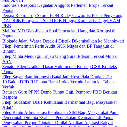
Manokwari
Indonesia Respons Kegiatan Anggota Parlemen Eropa Terkait
Papua
Persija Rekrut Top Skorer PON Ricky Cawor, Isi Posisi Penyerang
DAP Rilis Pernyataan Soal DOB Hingga Komisaris Tinggi HAM
PBB
Mahfud MD Blak-blakan Soal Pencucian Uang dan Korupsi di
Papua
Blokade Jalan, Warga Desak 4 Distrik Dikembalikan ke Manokwari
Filep: Pemerintah Perlu Audit SKK Migas dan BP Tangguh di
Bintuni
Filep Minta Mendagri Tinjau Ulang Surat Edaran Terkait Mutasi
ASN
Senator Filep Uraikan Dasar Hukum dan Konsep CSR Konteks
Papua
Filep Sayangkan Indonesia Batal Jadi Host Piala Dunia U-20
10 Balon DPD RI Papua Barat Lolos Vermin Lanjut ke Tahap
Verfak
Ratusan Guru PPPK Demo Tuntut Gaji, Pemprov PBD Berikan
Respons
Filep: Sudahkah DBH Kehutanan Bermanfaat Bagi Masyarakat
Adat?
Filep Bantu Administrasi Pembuatan SIM Bagi Masyarakat Pami
Pemerintah Diminta Evaluasi Pendekatan Keamanan di Papua
Pengesahan Perppu Ciptaker Dinilai Abaikan Aspirasi Rakyat