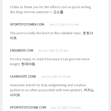
I’d like to thank you for the efforts you’ve put in writing
this blog..Visit my website>>
고스톱
SPORTSTOTOMEN COM
Jun 15, 2023 11:32 am
This post is really the best on this valuable topic.
토토사
이트
19GUIDE03 COM
Jun 15, 2023 11:33 am
I'm very happy to read it because it can give me more
insight.
한국야동
CASINOSITE ZONE
Jun 15, 2023 11:34 am
Awesome article! its truly enlightening and creative
update us as often as possible with new updates.
카지노
사이트
SPORTSTOTOZONE COM
Jun 15, 2023 11:34 am