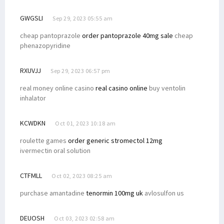
GWGSLI
Sep 29, 2023 05:55 am
cheap pantoprazole
order pantoprazole 40mg sale
cheap
phenazopyridine
RXUVJJ
Sep 29, 2023 06:57 pm
real money online casino
real casino online
buy ventolin
inhalator
KCWDKN
Oct 01, 2023 10:18 am
roulette games
order generic stromectol 12mg
ivermectin oral solution
CTFMLL
Oct 02, 2023 08:25 am
purchase amantadine
tenormin 100mg uk
avlosulfon us
DEUOSH
Oct 03, 2023 02:58 am