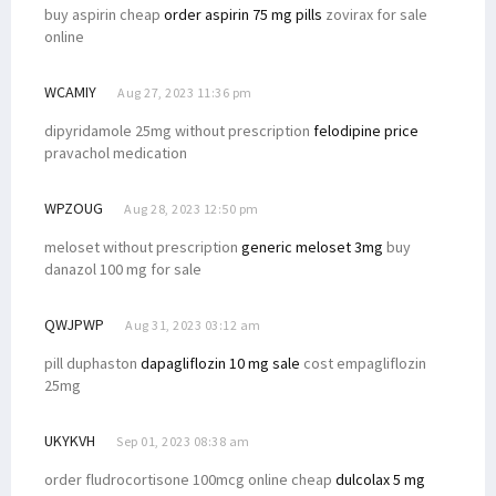
buy aspirin cheap
order aspirin 75 mg pills
zovirax for sale
online
WCAMIY
Aug 27, 2023 11:36 pm
dipyridamole 25mg without prescription
felodipine price
pravachol medication
WPZOUG
Aug 28, 2023 12:50 pm
meloset without prescription
generic meloset 3mg
buy
danazol 100 mg for sale
QWJPWP
Aug 31, 2023 03:12 am
pill duphaston
dapagliflozin 10 mg sale
cost empagliflozin
25mg
UKYKVH
Sep 01, 2023 08:38 am
order fludrocortisone 100mcg online cheap
dulcolax 5 mg