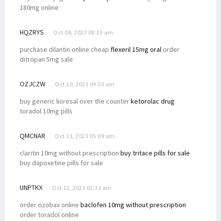
180mg online
HQZRYS
Oct 08, 2023 08:13 am
purchase dilantin online cheap
flexeril 15mg oral
order
ditropan 5mg sale
OZJCZW
Oct 10, 2023 09:53 am
buy generic lioresal over the counter
ketorolac drug
toradol 10mg pills
QMCNAR
Oct 11, 2023 05:09 am
claritin 10mg without prescription
buy tritace pills for sale
buy dapoxetine pills for sale
UNPTKX
Oct 12, 2023 02:31 am
order ozobax online
baclofen 10mg without prescription
order toradol online