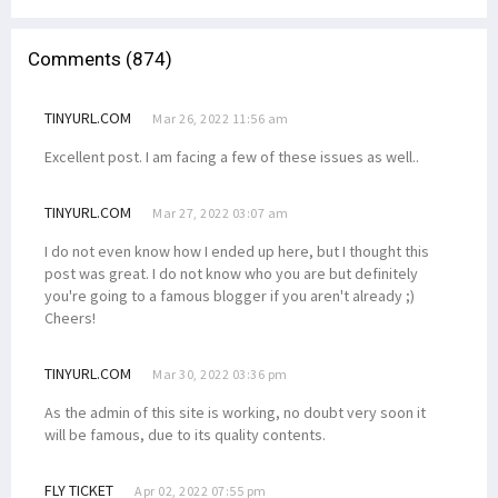
Comments (874)
TINYURL.COM
Mar 26, 2022 11:56 am
Excellent post. I am facing a few of these issues as well..
TINYURL.COM
Mar 27, 2022 03:07 am
I do not even know how I ended up here, but I thought this
post was great. I do not know who you are but definitely
you're going to a famous blogger if you aren't already ;)
Cheers!
TINYURL.COM
Mar 30, 2022 03:36 pm
As the admin of this site is working, no doubt very soon it
will be famous, due to its quality contents.
FLY TICKET
Apr 02, 2022 07:55 pm