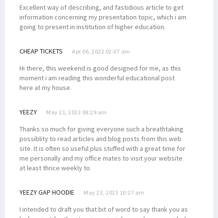
Excellent way of describing, and fastidious article to get
information concerning my presentation topic, which i am
going to present in institution of higher education.
CHEAP TICKETS
Apr 06, 2022 02:07 am
Hi there, this weekend is good designed for me, as this
moment i am reading this wonderful educational post
here at my house.
YEEZY
May 21, 2023 08:29 am
Thanks so much for giving everyone such a breathtaking
possiblity to read articles and blog posts from this web
site. It is often so useful plus stuffed with a great time for
me personally and my office mates to visit your website
at least thrice weekly to
YEEZY GAP HOODIE
May 23, 2023 10:27 am
I intended to draft you that bit of word to say thank you as