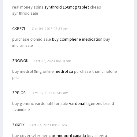
real money spins
synthroid 150mcg tablet
cheap
synthroid sale
CKBEZL
Oct 04, 2023 05:37 pm
purchase clomid sale
buy clomiphene medication
buy
imuran sale
ZNGWGU
Oct 05, 2023 06:14 am
buy medrol 8mg online
medrol ca
purchase triamcinolone
pills
ZPBIGS
Oct 06, 2023 07:49 am
buy generic vardenafil for sale
vardenafil generic
brand
tizanidine
ZXKFIX
Oct 07, 2023 09:31 pm
buy coversyl generic
perindopril canada
buy allegra