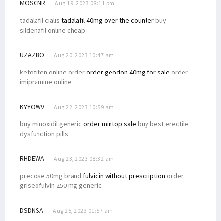
MOSCNR
Aug 19, 2023 08:11 pm
tadalafil cialis
tadalafil 40mg over the counter
buy
sildenafil online cheap
UZAZBO
Aug 20, 2023 10:47 am
ketotifen online order
order geodon 40mg for sale
order
imipramine online
KYYOWV
Aug 22, 2023 10:59 am
buy minoxidil generic
order mintop sale
buy best erectile
dysfunction pills
RHDEWA
Aug 23, 2023 08:32 am
precose 50mg brand
fulvicin without prescription
order
griseofulvin 250 mg generic
DSDNSA
Aug 25, 2023 01:57 am