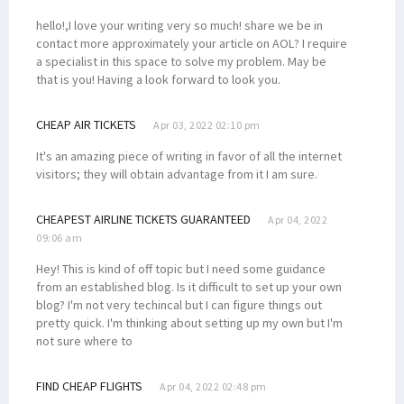
hello!,I love your writing very so much! share we be in
contact more approximately your article on AOL? I require
a specialist in this space to solve my problem. May be
that is you! Having a look forward to look you.
CHEAP AIR TICKETS
Apr 03, 2022 02:10 pm
It's an amazing piece of writing in favor of all the internet
visitors; they will obtain advantage from it I am sure.
CHEAPEST AIRLINE TICKETS GUARANTEED
Apr 04, 2022
09:06 am
Hey! This is kind of off topic but I need some guidance
from an established blog. Is it difficult to set up your own
blog? I'm not very techincal but I can figure things out
pretty quick. I'm thinking about setting up my own but I'm
not sure where to
FIND CHEAP FLIGHTS
Apr 04, 2022 02:48 pm