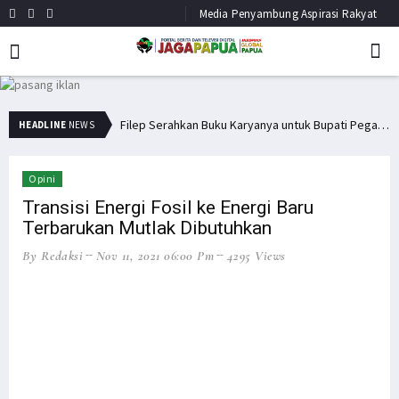
Media Penyambung Aspirasi Rakyat
Filep Serahkan Buku Karyanya untuk Bupati Pegaf & Billy Mambrasar
Filep Wamafma Bantu Warga Kampung Anggi Gida dengan Bama
HEADLINE
NEWS
Opini
Transisi Energi Fosil ke Energi Baru
Terbarukan Mutlak Dibutuhkan
By Redaksi
Nov 11, 2021 06:00 Pm
4295 Views