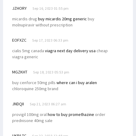
JZHORY
Sep 16, 2023 01:55 pm
micardis drug
buy micardis 20mg generic
buy
molnupiravir without prescription
EOFXZC
Sep 17, 2023 06:33 pm
cialis 5mg canada
viagra next day delivery usa
cheap
viagra generic
MGZKHT
Sep 18, 2023 05:53 pm
buy cenforce 50mg pills
where can i buy aralen
chloroquine 250mg brand
JNDQII
Sep 21, 2023 06:27 am
provigil 100mg oral
how to buy promethazine
order
prednisone 40mg sale
UKPAZC
Sep 22, 2023 12:48 pm