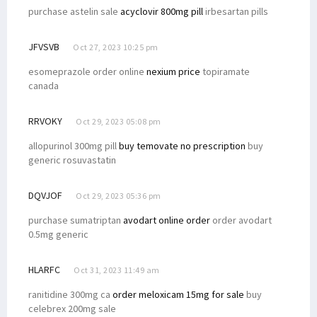
purchase astelin sale
acyclovir 800mg pill
irbesartan pills
JFVSVB
Oct 27, 2023 10:25 pm
esomeprazole order online
nexium price
topiramate
canada
RRVOKY
Oct 29, 2023 05:08 pm
allopurinol 300mg pill
buy temovate no prescription
buy
generic rosuvastatin
DQVJOF
Oct 29, 2023 05:36 pm
purchase sumatriptan
avodart online order
order avodart
0.5mg generic
HLARFC
Oct 31, 2023 11:49 am
ranitidine 300mg ca
order meloxicam 15mg for sale
buy
celebrex 200mg sale