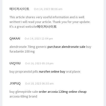
메이저사이트
Oct 14, 2023 08:06 am
This article shares very useful information and is well
written! I will read your article. Thank you for your update.
It's a great website
메이저사이트
QAKAAI
Oct 14, 2023 12:04 pm
alendronate 70mg generic
purchase alendronate sale
buy
furadantin 100 mg
UVQYXU
Oct 16, 2023 05:18 pm
buy propranolol pills
nurofen online buy
oral plavix
JYXPUQ
Oct 18, 2023 06:30 am
buy glimepiride sale
order arcoxia 120mg online cheap
arcoxia 60mg brand