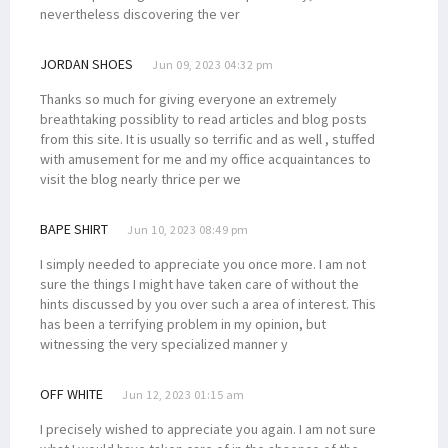
nevertheless discovering the ver
JORDAN SHOES
Jun 09, 2023 04:32 pm
Thanks so much for giving everyone an extremely
breathtaking possiblity to read articles and blog posts
from this site. It is usually so terrific and as well , stuffed
with amusement for me and my office acquaintances to
visit the blog nearly thrice per we
BAPE SHIRT
Jun 10, 2023 08:49 pm
I simply needed to appreciate you once more. I am not
sure the things I might have taken care of without the
hints discussed by you over such a area of interest. This
has been a terrifying problem in my opinion, but
witnessing the very specialized manner y
OFF WHITE
Jun 12, 2023 01:15 am
I precisely wished to appreciate you again. I am not sure