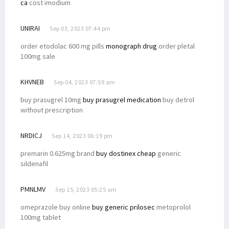
ca
cost imodium
UNIRAI
Sep 03, 2023 07:44 pm
order etodolac 600 mg pills
monograph drug
order pletal
100mg sale
KHVNEB
Sep 04, 2023 07:59 am
buy prasugrel 10mg
buy prasugrel medication
buy detrol
without prescription
NRDICJ
Sep 14, 2023 06:19 pm
premarin 0.625mg brand
buy dostinex cheap
generic
sildenafil
PMNLMV
Sep 15, 2023 05:25 am
omeprazole buy online
buy generic prilosec
metoprolol
100mg tablet