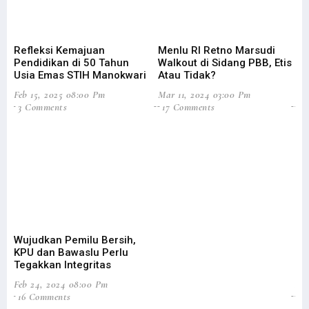
Refleksi Kemajuan
Menlu RI Retno Marsudi
Pe
Pendidikan di 50 Tahun
Walkout di Sidang PBB, Etis
Pa
Usia Emas STIH Manokwari
Atau Tidak?
Pe
Feb 15, 2025 08:00 Pm
Mar 11, 2024 03:00 Pm
Feb
3 Comments
17 Comments
4
Wujudkan Pemilu Bersih,
Tr
KPU dan Bawaslu Perlu
En
Tegakkan Integritas
Mu
Feb 24, 2024 08:00 Pm
Nov
16 Comments
8