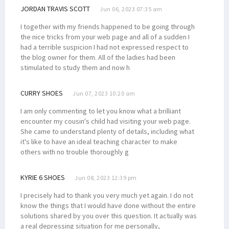
JORDAN TRAVIS SCOTT
Jun 06, 2023 07:35 am
I together with my friends happened to be going through
the nice tricks from your web page and all of a sudden I
had a terrible suspicion I had not expressed respect to
the blog owner for them. All of the ladies had been
stimulated to study them and now h
CURRY SHOES
Jun 07, 2023 10:20 am
I am only commenting to let you know what a brilliant
encounter my cousin's child had visiting your web page.
She came to understand plenty of details, including what
it's like to have an ideal teaching character to make
others with no trouble thoroughly g
KYRIE 6 SHOES
Jun 08, 2023 12:39 pm
I precisely had to thank you very much yet again. I do not
know the things that I would have done without the entire
solutions shared by you over this question. It actually was
a real depressing situation for me personally,