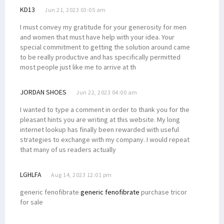
KD13
Jun 21, 2023 03:05 am
I must convey my gratitude for your generosity for men
and women that must have help with your idea. Your
special commitment to getting the solution around came
to be really productive and has specifically permitted
most people just like me to arrive at th
JORDAN SHOES
Jun 22, 2023 04:00 am
I wanted to type a comment in order to thank you for the
pleasant hints you are writing at this website. My long
internet lookup has finally been rewarded with useful
strategies to exchange with my company. I would repeat
that many of us readers actually
LGHLFA
Aug 14, 2023 12:01 pm
generic fenofibrate
generic fenofibrate
purchase tricor
for sale