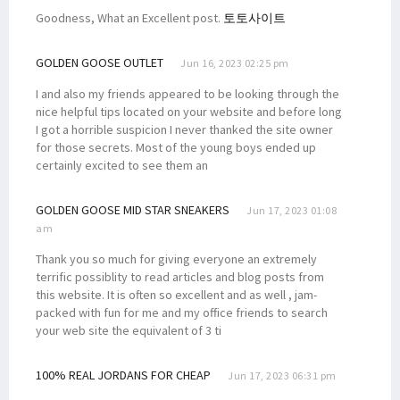
Goodness, What an Excellent post.
토토사이트
GOLDEN GOOSE OUTLET
Jun 16, 2023 02:25 pm
I and also my friends appeared to be looking through the
nice helpful tips located on your website and before long
I got a horrible suspicion I never thanked the site owner
for those secrets. Most of the young boys ended up
certainly excited to see them an
GOLDEN GOOSE MID STAR SNEAKERS
Jun 17, 2023 01:08
am
Thank you so much for giving everyone an extremely
terrific possiblity to read articles and blog posts from
this website. It is often so excellent and as well , jam-
packed with fun for me and my office friends to search
your web site the equivalent of 3 ti
100% REAL JORDANS FOR CHEAP
Jun 17, 2023 06:31 pm