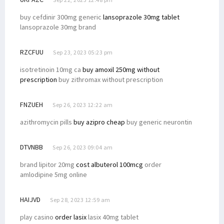
buy cefdinir 300mg generic
lansoprazole 30mg tablet
lansoprazole 30mg brand
RZCFUU
Sep 23, 2023 05:23 pm
isotretinoin 10mg ca
buy amoxil 250mg without
prescription
buy zithromax without prescription
FNZUEH
Sep 26, 2023 12:22 am
azithromycin pills
buy azipro cheap
buy generic neurontin
DTVNBB
Sep 26, 2023 09:04 am
brand lipitor 20mg
cost albuterol 100mcg
order
amlodipine 5mg online
HAIJVD
Sep 28, 2023 12:59 am
play casino
order lasix
lasix 40mg tablet