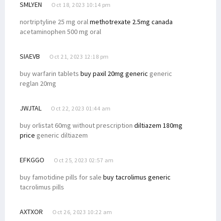
SMLYEN
Oct 18, 2023 10:14 pm
nortriptyline 25 mg oral
methotrexate 2.5mg canada
acetaminophen 500 mg oral
SIAEVB
Oct 21, 2023 12:18 pm
buy warfarin tablets
buy paxil 20mg generic
generic
reglan 20mg
JWJTAL
Oct 22, 2023 01:44 am
buy orlistat 60mg without prescription
diltiazem 180mg
price
generic diltiazem
EFKGGO
Oct 25, 2023 02:57 am
buy famotidine pills for sale
buy tacrolimus generic
tacrolimus pills
AXTXOR
Oct 26, 2023 10:22 am