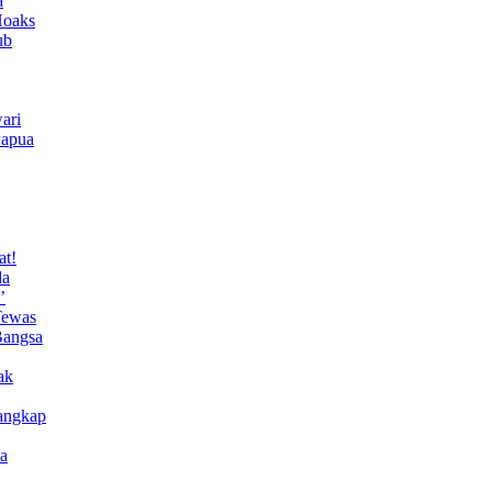
a
Hoaks
ub
ari
Papua
at!
da
’
Tewas
Bangsa
ak
angkap
a