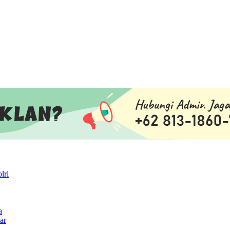
lri
a
ar