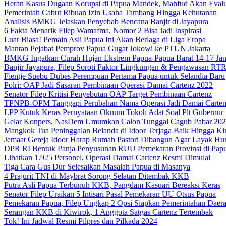
Heran Kasus Dugaan Korupsi di Papua Mandek, Mahfud Akan Evalu
Pemerintah Cabut Ribuan Izin Usaha Tambang Hingga Kehutanan
Analisis BMKG Jelaskan Penyebab Bencana Banjir di Jayapura
6 Fakta Menarik Filep Wamafma, Nomor 2 Bisa Jadi Inspirasi
Luar Biasa! Pemain Asli Papua Ini Akan Berlaga di Liga Eropa
Mantan Pejabat Pemprov Papua Gugat Jokowi ke PTUN Jakarta
BMKG Ingatkan Curah Hujan Ekstrem Papua-Papua Barat 14-17 Jan
Banjir Jayapura, Filep Soroti Faktor Lingkungan & Pengawasan R
Fientje Suebu Dubes Perempuan Pertama Papua untuk Selandia Baru
Polri: OAP Jadi Sasaran Pembinaan Operasi Damai Cartenz 2022
Senator Filep Kritisi Penyebutan OAP Target Pembinaan Cartenz
TPNPB-OPM Tanggapi Perubahan Nama Operasi Jadi Damai Carte
LPP Kutuk Keras Pernyataan Oknum Tokoh Adat Soal Plt Gubernur
Gelar Konpers, NasDem Umumkan Calon Tunggal Cagub Pabar 20
Mangkok Tua Peninggalan Belanda di Idoor Terjaga Baik Hingga Ki
Jemaat Gereja Idoor Harap Rumah Pastori Dibangun Agar Layak Hu
DPR RI Bentuk Panja Penyusunan RUU Pemekaran Provinsi di Pap
Libatkan 1.925 Personel, Operasi Damai Cartenz Resmi Dimulai
Tiga Cara Gus Dur Selesaikan Masalah Papua di Masanya
4 Prajurit TNI di Maybrat Sorong Selatan Ditembak KKB
Putra Asli Papua Terbunuh KKB, Pangdam Kasuari Bereaksi Keras
Senator Filep Uraikan 5 Intisari Pasal Pemekaran UU Otsus Papua
Pemekaran Papua, Filep Ungkap 2 Opsi Siapkan Pemerintahan Daer
Serangan KKB di Kiwirok, 1 Anggota Satgas Cartenz Tertembak
Tok! Ini Jadwal Resmi Pilpres dan Pilkada 2024