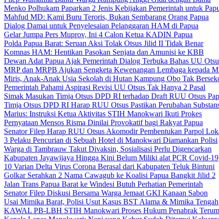
Menko Polhukam Paparkan 2 Jenis Kebijakan Pemerintah untuk Pap
Mahfud MD: Kami Buru Teroris, Bukan Sembarang Orang Papua
Dialog Damai untuk Penyelesaian Pelanggaran HAM di Papua
Gelar Jumpa Pers Muprov, Ini 4 Calon Ketua KADIN Papua
Polda Papua Barat: Seruan Aksi Tolak Otsus Jilid II Tidak Benar
Komnas HAM: Hentikan Pasokan Senjata dan Amunisi ke KBB
Dewan Adat Papua Ajak Pemerintah Dialog Terbuka Bahas UU Otsu
MRP dan MRPB Ajukan Sengketa Kewenangan Lembaga kepada 
Miris, Anak-Anak Usia Sekolah di Hutan Kampung Obo Tak Bersek
Pemerintah Pahami Aspirasi Revisi UU Otsus Tak Hanya 2 Pasal
Simak Masukan Timja Otsus DPD RI terhadap Draft RUU Otsus Pa
Timja Otsus DPD RI Harap RUU Otsus Pastikan Perubahan Substans
Marius: Instruksi Ketua Aktivitas STIH Manokwari Ikuti Prokes
Pernyataan Mensos Risma Dinilai Provokatif bagi Rakyat Papua
Senator Filep Harap RUU Otsus Akomodir Pembentukan Parpol Lok
3 Pelaku Pencurian di Sebuah Hotel di Manokwari Diamankan Polisi
Warga di Tambrauw Takut Divaksin, Sosialisasi Perlu Digencarkan
Kabupaten Jayawijaya Hingga Kini Belum Miliki alat PCR Covid-19
10 Varian Delta Virus Corona Berasal dari Kabupaten Teluk Bintuni
Golkar Serahkan 2 Nama Cawagub ke Koalisi Papua Bangkit Jilid 2
Jalan Trans Papua Barat ke Windesi Butuh Perhatian Pemerintah
Senator Filep Diskusi Bersama Warga Jemaat GKI Kanaan Sabon
Usai Mimika Barat, Polisi Usut Kasus BST Alama & Mimika Tengah
KAWAL PB-LBH STIH Manokwari Proses Hukum Penabrak Terum