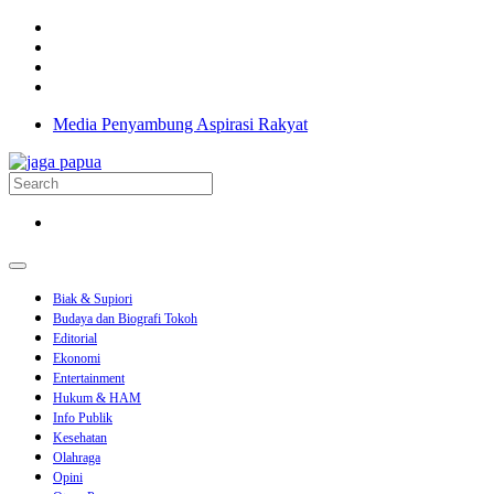
Media Penyambung Aspirasi Rakyat
Biak & Supiori
Budaya dan Biografi Tokoh
Editorial
Ekonomi
Entertainment
Hukum & HAM
Info Publik
Kesehatan
Olahraga
Opini