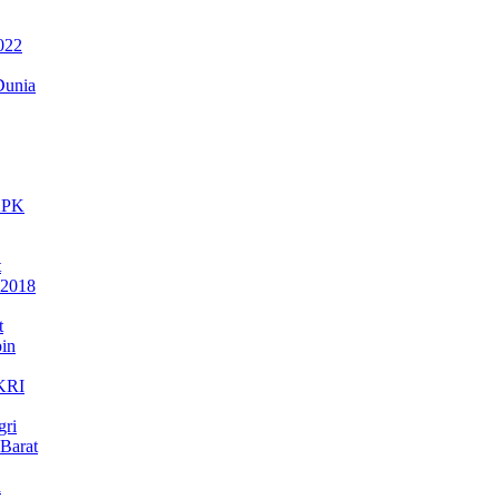
022
Dunia
 KPK
t
 2018
t
in
NKRI
gri
Barat
a