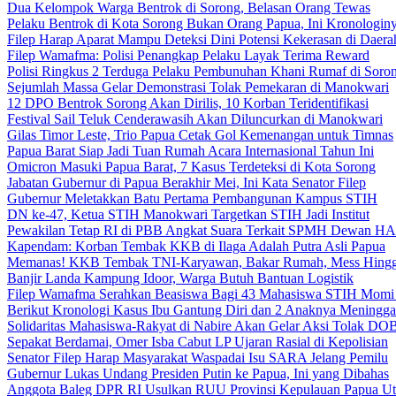
Dua Kelompok Warga Bentrok di Sorong, Belasan Orang Tewas
Pelaku Bentrok di Kota Sorong Bukan Orang Papua, Ini Kronologin
Filep Harap Aparat Mampu Deteksi Dini Potensi Kekerasan di Daera
Filep Wamafma: Polisi Penangkap Pelaku Layak Terima Reward
Polisi Ringkus 2 Terduga Pelaku Pembunuhan Khani Rumaf di Soro
Sejumlah Massa Gelar Demonstrasi Tolak Pemekaran di Manokwari
12 DPO Bentrok Sorong Akan Dirilis, 10 Korban Teridentifikasi
Festival Sail Teluk Cenderawasih Akan Diluncurkan di Manokwari
Gilas Timor Leste, Trio Papua Cetak Gol Kemenangan untuk Timnas
Papua Barat Siap Jadi Tuan Rumah Acara Internasional Tahun Ini
Omicron Masuki Papua Barat, 7 Kasus Terdeteksi di Kota Sorong
Jabatan Gubernur di Papua Berakhir Mei, Ini Kata Senator Filep
Gubernur Meletakkan Batu Pertama Pembangunan Kampus STIH
DN ke-47, Ketua STIH Manokwari Targetkan STIH Jadi Institut
Pewakilan Tetap RI di PBB Angkat Suara Terkait SPMH Dewan 
Kapendam: Korban Tembak KKB di Ilaga Adalah Putra Asli Papua
Memanas! KKB Tembak TNI-Karyawan, Bakar Rumah, Mess Hingg
Banjir Landa Kampung Idoor, Warga Butuh Bantuan Logistik
Filep Wamafma Serahkan Beasiswa Bagi 43 Mahasiswa STIH Momi
Berikut Kronologi Kasus Ibu Gantung Diri dan 2 Anaknya Meningga
Solidaritas Mahasiswa-Rakyat di Nabire Akan Gelar Aksi Tolak DO
Sepakat Berdamai, Omer Isba Cabut LP Ujaran Rasial di Kepolisian
Senator Filep Harap Masyarakat Waspadai Isu SARA Jelang Pemilu
Gubernur Lukas Undang Presiden Putin ke Papua, Ini yang Dibahas
Anggota Baleg DPR RI Usulkan RUU Provinsi Kepulauan Papua Ut