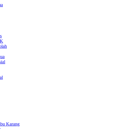
ua
s
MK
olah
pua
ial
al
bu Karang