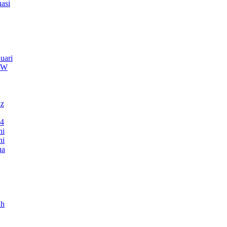
asi
uari
TRW
nz
24
ni
ni
ua
ah