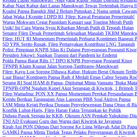
Kepala Lapas Manokwari: Napi yang Kabur Sudah Ditemui Keluarg
Kabar Napi Kabur dari Lapas Manokwari Tewas Tertembak Hanya 
Koalisi Papua Bangkit Jilid 2 Belum Putuskan 2 Nama untuk Cawag
Jabat Waka I Komite I DPD RI, Filep: Kawal Peraturan Pemerintah!
Warga Mokwam Cegat Pangdam Kasuari saat Touring Merah Putih
Unik! Ini Cara Warga Syou Kibarkan Merah Putih di Tengah Hutan
Senator Filep Desak Pemerintah Selesaikan Masalah TKBM Manokw
Filep: HUT RI Momentum Pemerintah Perbarui Komitmen Bangun 
SD YPK Serito Rusak, Filep Pertanyakan Kontribusi LNG Tangguh
Polisi: Pimpinan KNPB Silas Ki Dalang Penyerangan Posramil Kisor
Presiden Jokowi: Siapkan Transisi dari Pandemi ke Endemi
Polda Papua Barat Rilis 17 DPO KNPB Penyerang Posramil Kisor
TPNPB Klaim Kuasai Jalan Sorong-Tambrauw-Manokwari
Filep: Kayu Log Sorong Dibawa Kabur, Hukum Berat Oknum Terlib
Luar Biasa! Kontingen Papua Raih 4 Medali Emas Cabor Sepatu Ro
Serang RI Soal HAM di Papua, Diplomat Minta Vanuatu ‘Buka Mata
TPNPB-OPM Ngalum Kupel Akui Serangan di Kiwirok, 1 Brimob 
Filep Wamafma: PON XX Papua Momentum Perekat Persaudaraan 
Kemlu Berikan Tanggapan Atas Laporan PBB Soal Aktivis Papua
LSM Minta Kejati Periksa Dugaan Penyelewengan Dana Otsus di Bi
Konflik Luhut-Haris, Filep Harap Fakta Terungkap ke Publik
Diduga Pasok Senjata ke KKB, Oknum ASN Pemkab Yahukimo Dit
TNI AD Evakuasi Guru dan Warga dari Kiwirok ke Jayapura
Kirab Api PON Dilepas Dari Sorong Ke Lima Wilayah Adat Di Papu
GAMKI Papua Minta Tindak Tegas Pelaku Penyerangan di Kiwirok