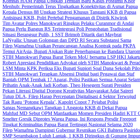
Komnas HAM Papua Ungkap Temuan Baru Kasus Posramil Kisor
Menhub: Pemerintah Terus Tingkatkan Konektivitas di Asmat Papua
Kepala Densus 88 Ungkap Strategi Khusus Tangani KKB di Papua
Antisipasi KKB, Polri Pertebal Pengamanan di Distrik Kiwirok
Tim Avatar Polres Manokwari Ringkus Pelaku Curanmor di Andai
Papua Perlu Bangun RS Terintegrasi Poli Pengobatan Tradisional
Situasi Berangsur Pulih, 1 SST Brimob Ditarik dari Maybrat
LaNyalla: Utusan Golongan dan DPD RI Secara Substansi Sama
Filep Wamafma Uraikan Perancangan Analisa Kontrak pada PKPA
Temui AirAsia, Bupati Ajukan Rute Penerbangan ke Bandara Utaro
STIH Manokwari Papua Barat Teken MoU bersama LSP HKI Jakart
Robert Apresiasi Pendidikan Advokat oleh STIH Manokwari & Perad
LSM Minta KPK Periksa Eks Bupati Supiori Soal Dana Sekolah Pilo
STIH Manokwari Terapkan Absensi Digital bagi Pegawai dan Staf
Bantah OPM Tembak 17 Aparat, Polisi Pastikan Semua Aparat Selam
Prihatin Anak-Anak Jadi Korban, Theo Hesegem Surati Presiden
Pekan Literasi Digital Dorong Kreativitas Masyarakat Adat Saireri
Tutup DLA, Filep Harap Percepatan Digitalisasi 4 Sektor Terwujud
Tak Ragu ‘Potong Kepala’, Kapolri Copot 7 Pejabat Polisi
Satgas Nemangkawi Tangkap 1 Anggota KKB di Dekai Papua
Mahfud MD Sebut OPM Manfaatkan Momen Presiden Hadiri KTT 
Smelter Gresik Diprotes Warga Papua, Ini Respons Presdir Freeport
Tingkat Kriminalitas Papua Barat Tertinggi Nasional Selama 2020
Filep Wamafma Dampingi Gubernur Resmikan GKI Bahtera Pasirido
SMP Serambakon Luluh Lantak, 1 KKB Diringkus di Gunung Impur