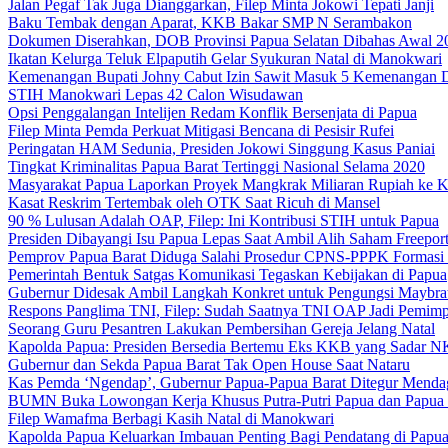
Jalan Pegaf Tak Juga Dianggarkan, Filep Minta Jokowi Tepati Janji
Baku Tembak dengan Aparat, KKB Bakar SMP N Serambakon
Dokumen Diserahkan, DOB Provinsi Papua Selatan Dibahas Awal 2
Ikatan Kelurga Teluk Elpaputih Gelar Syukuran Natal di Manokwari
Kemenangan Bupati Johny Cabut Izin Sawit Masuk 5 Kemenangan 
STIH Manokwari Lepas 42 Calon Wisudawan
Opsi Penggalangan Intelijen Redam Konflik Bersenjata di Papua
Filep Minta Pemda Perkuat Mitigasi Bencana di Pesisir Rufei
Peringatan HAM Sedunia, Presiden Jokowi Singgung Kasus Paniai
Tingkat Kriminalitas Papua Barat Tertinggi Nasional Selama 2020
Masyarakat Papua Laporkan Proyek Mangkrak Miliaran Rupiah ke
Kasat Reskrim Tertembak oleh OTK Saat Ricuh di Mansel
90 % Lulusan Adalah OAP, Filep: Ini Kontribusi STIH untuk Papua
Presiden Dibayangi Isu Papua Lepas Saat Ambil Alih Saham Freepor
Pemprov Papua Barat Diduga Salahi Prosedur CPNS-PPPK Formasi
Pemerintah Bentuk Satgas Komunikasi Tegaskan Kebijakan di Papua
Gubernur Didesak Ambil Langkah Konkret untuk Pengungsi Maybra
Respons Panglima TNI, Filep: Sudah Saatnya TNI OAP Jadi Pemimp
Seorang Guru Pesantren Lakukan Pembersihan Gereja Jelang Natal
Kapolda Papua: Presiden Bersedia Bertemu Eks KKB yang Sadar 
Gubernur dan Sekda Papua Barat Tak Open House Saat Nataru
Kas Pemda ‘Ngendap’, Gubernur Papua-Papua Barat Ditegur Menda
BUMN Buka Lowongan Kerja Khusus Putra-Putri Papua dan Papua 
Filep Wamafma Berbagi Kasih Natal di Manokwari
Kapolda Papua Keluarkan Imbauan Penting Bagi Pendatang di Papu