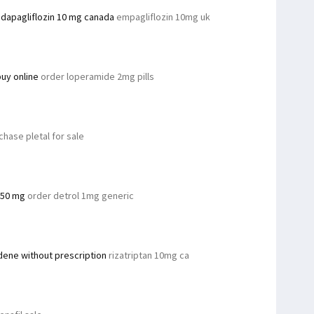
n
dapagliflozin 10 mg canada
empagliflozin 10mg uk
uy online
order loperamide 2mg pills
hase pletal for sale
 50 mg
order detrol 1mg generic
dene without prescription
rizatriptan 10mg ca