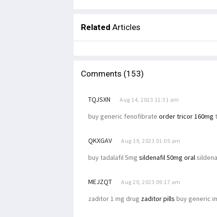
Related
Articles
Comments (153)
TQJSXN
Aug 14, 2023 11:31 am
buy generic fenofibrate
order tricor 160mg
t
QKXGAV
Aug 19, 2023 01:05 am
buy tadalafil 5mg
sildenafil 50mg oral
sildena
MEJZQT
Aug 20, 2023 09:17 am
zaditor 1 mg drug
zaditor pills
buy generic i