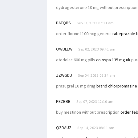
dydrogesterone 10 mg without prescriptio
DATQBS
Sep 01, 2023 07:11 am
order florinef 100mcg generic
rabeprazole b
OWBLEW
Sep 02, 2023 09:41 am
etodolac 600 mg pills
colospa 135 mg uk
purc
ZZWGDU
Sep 04, 2023 06:24 am
prasugrel 10 mg drug
brand chlorpromazine
PEZBBB
Sep 07, 2023 12:10 am
buy mestinon without prescription
order fel
QZDAUZ
Sep 14, 2023 08:11 am