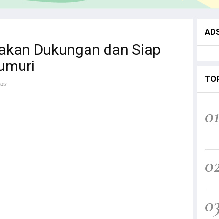
AD
akan Dukungan dan Siap
umuri
TO
ews
0
0
0