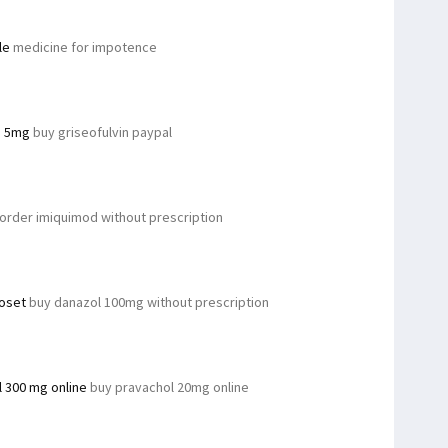
le
medicine for impotence
e 5mg
buy griseofulvin paypal
order imiquimod without prescription
loset
buy danazol 100mg without prescription
l 300 mg online
buy pravachol 20mg online