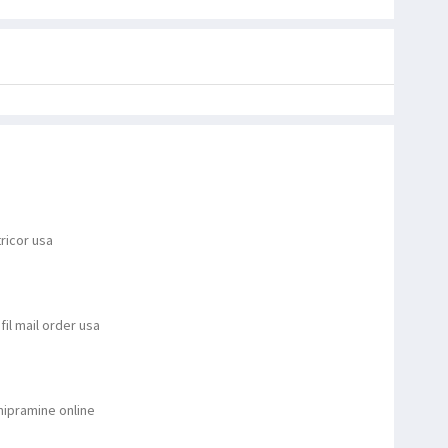
ricor usa
fil mail order usa
mipramine online