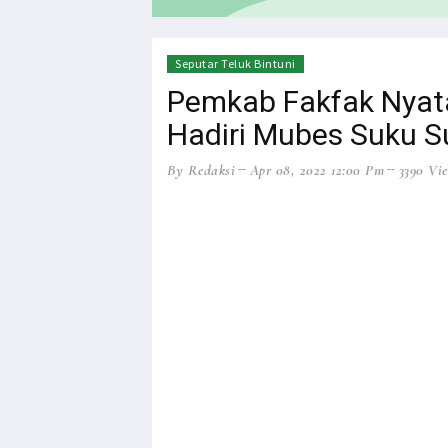
HEADLINE
NEWS
Seputar Teluk Bintuni
Pemkab Fakfak Nyat
Hadiri Mubes Suku S
By Redaksi
Apr 08, 2022 12:00 Pm
3390 Vi