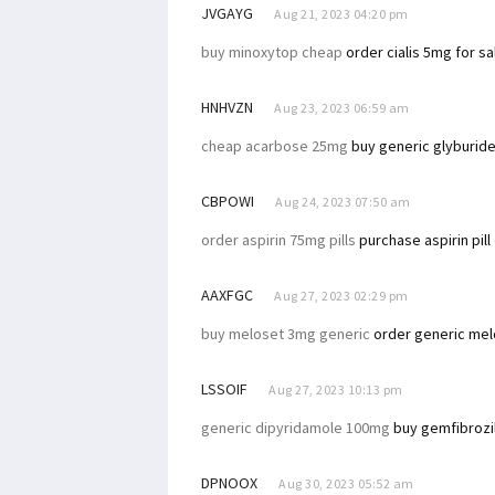
JVGAYG
Aug 21, 2023 04:20 pm
buy minoxytop cheap
order cialis 5mg for sa
HNHVZN
Aug 23, 2023 06:59 am
cheap acarbose 25mg
buy generic glyburid
CBPOWI
Aug 24, 2023 07:50 am
order aspirin 75mg pills
purchase aspirin pill
AAXFGC
Aug 27, 2023 02:29 pm
buy meloset 3mg generic
order generic me
LSSOIF
Aug 27, 2023 10:13 pm
generic dipyridamole 100mg
buy gemfibrozi
DPNOOX
Aug 30, 2023 05:52 am