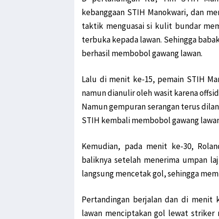
kebanggaan STIH Manokwari, dan meng
Jalan Trans Papua Barat k
taktik menguasai si kulit bundar m
Senator Filep Diskusi Ber
terbuka kepada lawan. Sehingga babak
Usai Mimika Barat, Polisi 
berhasil membobol gawang lawan.
KAWAL PB-LBH STIH Manok
Kepala Lapas Manokwari: N
Lalu di menit ke-15, pemain STIH Ma
Kabar Napi Kabur dari Lap
namun dianulir oleh wasit karena offsi
Koalisi Papua Bangkit Jili
Namun gempuran serangan terus dilanca
Jabat Waka I Komite I DPD 
STIH kembali membobol gawang lawan s
Warga Mokwam Cegat Pangd
Unik! Ini Cara Warga Syou 
Kemudian, pada menit ke-30, Rola
baliknya setelah menerima umpan la
Senator Filep Desak Pemer
langsung mencetak gol, sehingga memb
Filep: HUT RI Momentum P
SD YPK Serito Rusak, File
Pertandingan berjalan dan di menit 
Polisi: Pimpinan KNPB Sila
lawan menciptakan gol lewat striker 
Presiden Jokowi: Siapkan T