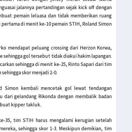
uasai jalannya pertandingan sejak kick off dengan
e Windesi Butuh Perhatian Pemerintah
embuat pemain leluasa dan tidak memberikan ruang
sama Warga Jemaat GKI Kanaan Sabon
 pertama di menit ke-10 pemain STIH, Roland Simon
Usut Kasus BST Alama & Mimika Tengah
wari Proses Hukum Penabrak Terumbu Karang
api yang Kabur Sudah Ditemui Keluarga
rko mendapat peluang crossing dari Herzon Korwa,
as Manokwari Tewas Tertembak Hanya Hoaks
de sehingga gol tersebut tidak diakui hakim lapangan.
d 2 Belum Putuskan 2 Nama untuk Cawagub
rkan sehingga di menit ke-25, Rinto Sapari dari tim
RI, Filep: Kawal Peraturan Pemerintah!
ehingga skor menjadi 2-0.
am Kasuari saat Touring Merah Putih
Kibarkan Merah Putih di Tengah Hutan
nd Simon kembali mencetak gol lewat tendangan
ju dari gelandang Rikonda dengan membalik badan
intah Selesaikan Masalah TKBM Manokwari
uat kipper takluk.
emerintah Perbarui Komitmen Bangun Papua
p Pertanyakan Kontribusi LNG Tangguh
ke-35, tim STIH harus mengalami kerugian setelah
s Ki Dalang Penyerangan Posramil Kisor
mereka, sehingga skor 1-3. Meskipun demikian, tim
ransisi dari Pandemi ke Endemi