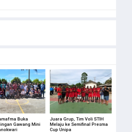
Temuan Baru Kasus Posramil Kisor
Tingkatkan Konektivitas di Asmat Papua
trategi Khusus Tangani KKB di Papua
bal Pengamanan di Distrik Kiwirok
i Ringkus Pelaku Curanmor di Andai
ntegrasi Poli Pengobatan Tradisional
SST Brimob Ditarik dari Maybrat
 dan DPD RI Secara Substansi Sama
ancangan Analisa Kontrak pada PKPA
kan Rute Penerbangan ke Bandara Utarom
at Teken MoU bersama LSP HKI Jakarta
n Advokat oleh STIH Manokwari & Peradi
Bupati Supiori Soal Dana Sekolah Pilot
sensi Digital bagi Pegawai dan Staf
Wamafma Buka
Juara Grup, Tim Voli STIH
at, Polisi Pastikan Semua Aparat Selamat
dingan Gawang Mini
Melaju ke Semifinal Presma
anokwari
Cup Unipa