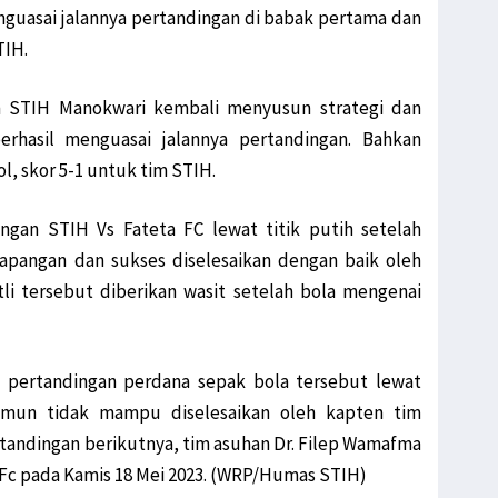
uasai jalannya pertandingan di babak pertama dan
 DPO KNPB Penyerang Posramil Kisor
TIH.
 Sorong-Tambrauw-Manokwari
bawa Kabur, Hukum Berat Oknum Terlibat!
 STIH Manokwari kembali menyusun strategi dan
ua Raih 4 Medali Emas Cabor Sepatu Roda
rhasil menguasai jalannya pertandingan. Bahkan
a, Diplomat Minta Vanuatu ‘Buka Mata’
, skor 5-1 untuk tim STIH.
kui Serangan di Kiwirok, 1 Brimob Tewas
ngan STIH Vs Fateta FC lewat titik putih setelah
pua Momentum Perekat Persaudaraan Bangsa
lapangan dan sukses diselesaikan dengan baik oleh
tas Laporan PBB Soal Aktivis Papua
tli tersebut diberikan wasit setelah bola mengenai
Dugaan Penyelewengan Dana Otsus di Biak
Harap Fakta Terungkap ke Publik
KKB, Oknum ASN Pemkab Yahukimo Ditangkap
 pertandingan perdana sepak bola tersebut lewat
arga dari Kiwirok ke Jayapura
amun tidak mampu diselesaikan oleh kapten tim
 Sorong Ke Lima Wilayah Adat Di Papua
andingan berikutnya, tim asuhan Dr. Filep Wamafma
Tegas Pelaku Penyerangan di Kiwirok
 Fc pada Kamis 18 Mei 2023. (WRP/Humas STIH)