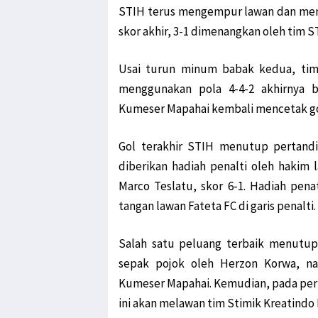
STIH terus mengempur lawan dan meng
Polda Papua Barat Rilis 17
skor akhir, 3-1 dimenangkan oleh tim S
TPNPB Klaim Kuasai Jalan
Filep: Kayu Log Sorong Di
Usai turun minum babak kedua, tim
Luar Biasa! Kontingen Pap
menggunakan pola 4-4-2 akhirnya be
Serang RI Soal HAM di Papu
Kumeser Mapahai kembali mencetak gol
TPNPB-OPM Ngalum Kupel A
Gol terakhir STIH menutup pertandi
Filep Wamafma: PON XX Pa
diberikan hadiah penalti oleh hakim 
Kemlu Berikan Tanggapan A
Marco Teslatu, skor 6-1. Hadiah pena
LSM Minta Kejati Periksa 
tangan lawan Fateta FC di garis penalti.
Konflik Luhut-Haris, Filep 
Diduga Pasok Senjata ke 
Salah satu peluang terbaik menutup
TNI AD Evakuasi Guru dan W
sepak pojok oleh Herzon Korwa, n
Kirab Api PON Dilepas Dari
Kumeser Mapahai. Kemudian, pada pert
GAMKI Papua Minta Tindak 
ini akan melawan tim Stimik Kreatindo