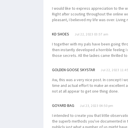
STIH Manokwari Lepas 42 
I would like to express appreciation to the wr
Opsi Penggalangan Intelije
Right after scouting throughout the online w
Filep Minta Pemda Perkuat M
pleasant, I believed my life was over. Living 
Peringatan HAM Sedunia, P
KD SHOES
Jul 22, 2023 03:57 am
Tingkat Kriminalitas Papua 
I together with my pals have been going thr
Masyarakat Papua Laporkan
then instantly developed a horrible feeling
Kasat Reskrim Tertembak o
those secrets. All the ladies came thrilled 
90 % Lulusan Adalah OAP, Fi
GOLDEN GOOSE SKYSTAR
Presiden Dibayangi Isu Pap
Jul 22, 2023 11:4
Pemprov Papua Barat Didu
Aw, this was a very nice post. In concept I wo
time and actual effort to make an excellent a
Pemerintah Bentuk Satgas 
not at all appear to get one thing done.
Gubernur Didesak Ambil La
Respons Panglima TNI, Fil
GOYARD BAG
Jul 23, 2023 04:50 pm
Seorang Guru Pesantren La
I intended to create you that little observat
the superb methods you've documented in thi
Kapolda Papua: Presiden B
publicly just what a number of us might have 