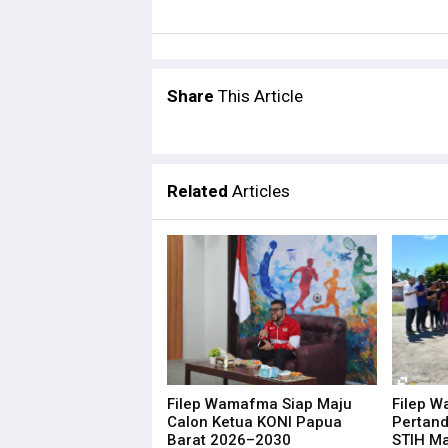
Komnas HAM Papua Ungkap 
Menhub: Pemerintah Terus 
Kepala Densus 88 Ungkap S
Antisipasi KKB, Polri Perte
Share
This Article
Tim Avatar Polres Manokwar
Papua Perlu Bangun RS Teri
Situasi Berangsur Pulih, 1 
Related
Articles
LaNyalla: Utusan Golongan
Filep Wamafma Uraikan Per
Temui AirAsia, Bupati Aju
STIH Manokwari Papua Bar
Robert Apresiasi Pendidika
LSM Minta KPK Periksa Eks 
STIH Manokwari Terapkan Ab
Filep Wamafma Siap Maju
Filep 
Bantah OPM Tembak 17 Apar
Calon Ketua KONI Papua
Pertan
Barat 2026–2030
STIH M