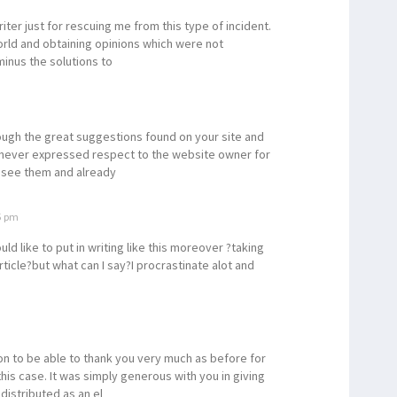
Calon Wisudawan
iter just for rescuing me from this type of incident.
n Redam Konflik Bersenjata di Papua
orld and obtaining opinions which were not
itigasi Bencana di Pesisir Rufei
minus the solutions to
residen Jokowi Singgung Kasus Paniai
Barat Tertinggi Nasional Selama 2020
ough the great suggestions found on your site and
 Proyek Mangkrak Miliaran Rupiah ke KPK
 I never expressed respect to the website owner for
leh OTK Saat Ricuh di Mansel
to see them and already
lep: Ini Kontribusi STIH untuk Papua
ua Lepas Saat Ambil Alih Saham Freeport
5 pm
ga Salahi Prosedur CPNS-PPPK Formasi 2018
uld like to put in writing like this moreover ?taking
rticle?but what can I say?I procrastinate alot and
Komunikasi Tegaskan Kebijakan di Papua
ngkah Konkret untuk Pengungsi Maybrat
ep: Sudah Saatnya TNI OAP Jadi Pemimpin
kukan Pembersihan Gereja Jelang Natal
ion to be able to thank you very much as before for
s case. It was simply generous with you in giving
ersedia Bertemu Eks KKB yang Sadar NKRI
distributed as an el