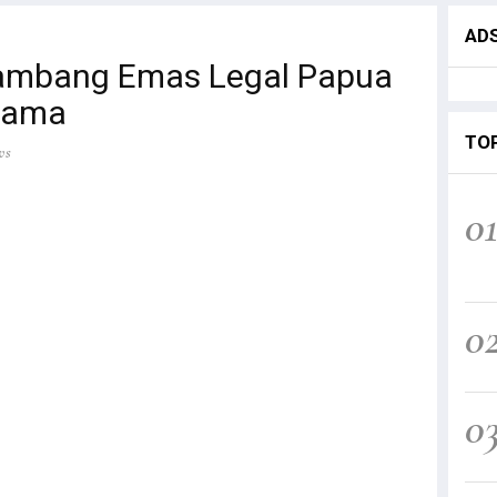
AD
ambang Emas Legal Papua
dama
TO
ws
0
0
0