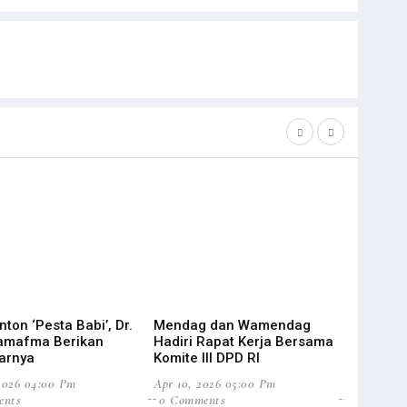
ton ‘Pesta Babi’, Dr.
Mendag dan Wamendag
DPD RI D
Wamafma Berikan
Hadiri Rapat Kerja Bersama
Pembaha
arnya
Komite III DPD RI
Daerah
2026 04:00 Pm
Apr 10, 2026 05:00 Pm
Apr 09, 20
ents
0 Comments
0 Commen