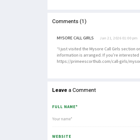
Comments (1)
MYSORE CALL GIRLS
Jan 21, 2026 01:00 pm
“I just visited the Mysore Call Girls section
information is arranged. If you’re interested
https://primeescorthub.com/call-girls/mysor
Leave
a Comment
FULL NAME*
WEBSITE