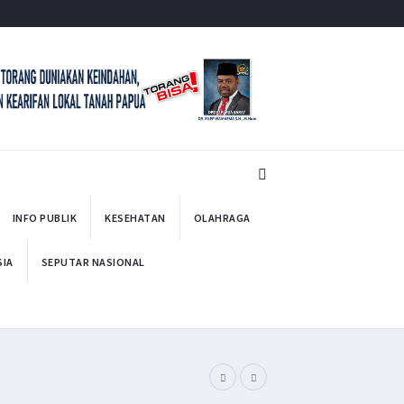
INFO PUBLIK
KESEHATAN
OLAHRAGA
SIA
SEPUTAR NASIONAL
Filep Serahkan Buku Kar