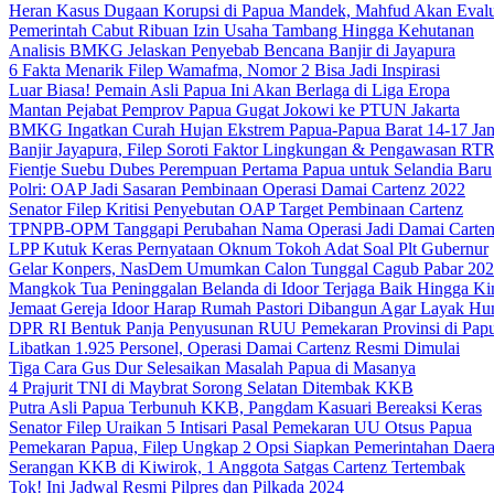
Heran Kasus Dugaan Korupsi di Papua Mandek, Mahfud Akan Evalu
Pemerintah Cabut Ribuan Izin Usaha Tambang Hingga Kehutanan
Analisis BMKG Jelaskan Penyebab Bencana Banjir di Jayapura
6 Fakta Menarik Filep Wamafma, Nomor 2 Bisa Jadi Inspirasi
Luar Biasa! Pemain Asli Papua Ini Akan Berlaga di Liga Eropa
Mantan Pejabat Pemprov Papua Gugat Jokowi ke PTUN Jakarta
BMKG Ingatkan Curah Hujan Ekstrem Papua-Papua Barat 14-17 Jan
Banjir Jayapura, Filep Soroti Faktor Lingkungan & Pengawasan R
Fientje Suebu Dubes Perempuan Pertama Papua untuk Selandia Baru
Polri: OAP Jadi Sasaran Pembinaan Operasi Damai Cartenz 2022
Senator Filep Kritisi Penyebutan OAP Target Pembinaan Cartenz
TPNPB-OPM Tanggapi Perubahan Nama Operasi Jadi Damai Carte
LPP Kutuk Keras Pernyataan Oknum Tokoh Adat Soal Plt Gubernur
Gelar Konpers, NasDem Umumkan Calon Tunggal Cagub Pabar 20
Mangkok Tua Peninggalan Belanda di Idoor Terjaga Baik Hingga Ki
Jemaat Gereja Idoor Harap Rumah Pastori Dibangun Agar Layak Hu
DPR RI Bentuk Panja Penyusunan RUU Pemekaran Provinsi di Pap
Libatkan 1.925 Personel, Operasi Damai Cartenz Resmi Dimulai
Tiga Cara Gus Dur Selesaikan Masalah Papua di Masanya
4 Prajurit TNI di Maybrat Sorong Selatan Ditembak KKB
Putra Asli Papua Terbunuh KKB, Pangdam Kasuari Bereaksi Keras
Senator Filep Uraikan 5 Intisari Pasal Pemekaran UU Otsus Papua
Pemekaran Papua, Filep Ungkap 2 Opsi Siapkan Pemerintahan Daer
Serangan KKB di Kiwirok, 1 Anggota Satgas Cartenz Tertembak
Tok! Ini Jadwal Resmi Pilpres dan Pilkada 2024