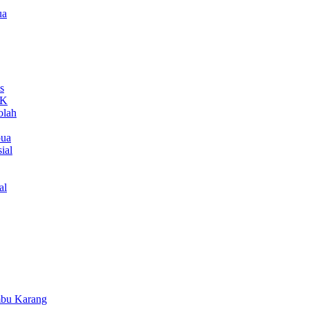
ua
s
MK
olah
pua
ial
al
bu Karang