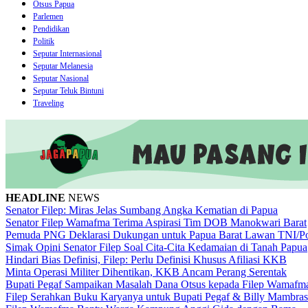
Otsus Papua
Parlemen
Pendidikan
Politik
Seputar Internasional
Seputar Melanesia
Seputar Nasional
Seputar Teluk Bintuni
Traveling
HEADLINE
NEWS
Senator Filep: Miras Jelas Sumbang Angka Kematian di Papua
Senator Filep Wamafma Terima Aspirasi Tim DOB Manokwari Barat
Pemuda PNG Deklarasi Dukungan untuk Papua Barat Lawan TNI/Po
Simak Opini Senator Filep Soal Cita-Cita Kedamaian di Tanah Papua
Hindari Bias Definisi, Filep: Perlu Definisi Khusus Afiliasi KKB
Minta Operasi Militer Dihentikan, KKB Ancam Perang Serentak
Bupati Pegaf Sampaikan Masalah Dana Otsus kepada Filep Wamafm
Filep Serahkan Buku Karyanya untuk Bupati Pegaf & Billy Mambras