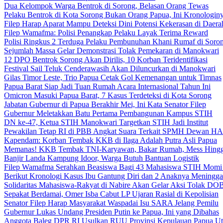
Dua Kelompok Warga Bentrok di Sorong, Belasan Orang Tewas
Pelaku Bentrok di Kota Sorong Bukan Orang Papua, Ini Kronologin
Filep Harap Aparat Mampu Deteksi Dini Potensi Kekerasan di Daera
Filep Wamafma: Polisi Penangkap Pelaku Layak Terima Reward
Polisi Ringkus 2 Terduga Pelaku Pembunuhan Khani Rumaf di Soro
Sejumlah Massa Gelar Demonstrasi Tolak Pemekaran di Manokwari
12 DPO Bentrok Sorong Akan Dirilis, 10 Korban Teridentifikasi
Festival Sail Teluk Cenderawasih Akan Diluncurkan di Manokwari
Gilas Timor Leste, Trio Papua Cetak Gol Kemenangan untuk Timnas
Papua Barat Siap Jadi Tuan Rumah Acara Internasional Tahun Ini
Omicron Masuki Papua Barat, 7 Kasus Terdeteksi di Kota Sorong
Jabatan Gubernur di Papua Berakhir Mei, Ini Kata Senator Filep
Gubernur Meletakkan Batu Pertama Pembangunan Kampus STIH
DN ke-47, Ketua STIH Manokwari Targetkan STIH Jadi Institut
Pewakilan Tetap RI di PBB Angkat Suara Terkait SPMH Dewan 
Kapendam: Korban Tembak KKB di Ilaga Adalah Putra Asli Papua
Memanas! KKB Tembak TNI-Karyawan, Bakar Rumah, Mess Hingg
Banjir Landa Kampung Idoor, Warga Butuh Bantuan Logistik
Filep Wamafma Serahkan Beasiswa Bagi 43 Mahasiswa STIH Momi
Berikut Kronologi Kasus Ibu Gantung Diri dan 2 Anaknya Meningga
Solidaritas Mahasiswa-Rakyat di Nabire Akan Gelar Aksi Tolak DO
Sepakat Berdamai, Omer Isba Cabut LP Ujaran Rasial di Kepolisian
Senator Filep Harap Masyarakat Waspadai Isu SARA Jelang Pemilu
Gubernur Lukas Undang Presiden Putin ke Papua, Ini yang Dibahas
Anggota Baleg DPR RI Usulkan RUU Provinsi Kepulauan Papua Ut