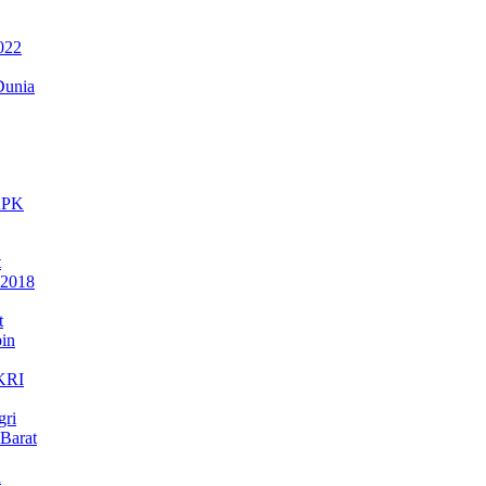
022
Dunia
 KPK
t
 2018
t
in
NKRI
gri
Barat
a