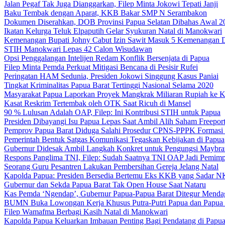
Jalan Pegaf Tak Juga Dianggarkan, Filep Minta Jokowi Tepati Janji
Baku Tembak dengan Aparat, KKB Bakar SMP N Serambakon
Dokumen Diserahkan, DOB Provinsi Papua Selatan Dibahas Awal 2
Ikatan Kelurga Teluk Elpaputih Gelar Syukuran Natal di Manokwari
Kemenangan Bupati Johny Cabut Izin Sawit Masuk 5 Kemenangan 
STIH Manokwari Lepas 42 Calon Wisudawan
Opsi Penggalangan Intelijen Redam Konflik Bersenjata di Papua
Filep Minta Pemda Perkuat Mitigasi Bencana di Pesisir Rufei
Peringatan HAM Sedunia, Presiden Jokowi Singgung Kasus Paniai
Tingkat Kriminalitas Papua Barat Tertinggi Nasional Selama 2020
Masyarakat Papua Laporkan Proyek Mangkrak Miliaran Rupiah ke
Kasat Reskrim Tertembak oleh OTK Saat Ricuh di Mansel
90 % Lulusan Adalah OAP, Filep: Ini Kontribusi STIH untuk Papua
Presiden Dibayangi Isu Papua Lepas Saat Ambil Alih Saham Freepor
Pemprov Papua Barat Diduga Salahi Prosedur CPNS-PPPK Formasi
Pemerintah Bentuk Satgas Komunikasi Tegaskan Kebijakan di Papua
Gubernur Didesak Ambil Langkah Konkret untuk Pengungsi Maybra
Respons Panglima TNI, Filep: Sudah Saatnya TNI OAP Jadi Pemimp
Seorang Guru Pesantren Lakukan Pembersihan Gereja Jelang Natal
Kapolda Papua: Presiden Bersedia Bertemu Eks KKB yang Sadar 
Gubernur dan Sekda Papua Barat Tak Open House Saat Nataru
Kas Pemda ‘Ngendap’, Gubernur Papua-Papua Barat Ditegur Menda
BUMN Buka Lowongan Kerja Khusus Putra-Putri Papua dan Papua 
Filep Wamafma Berbagi Kasih Natal di Manokwari
Kapolda Papua Keluarkan Imbauan Penting Bagi Pendatang di Papu