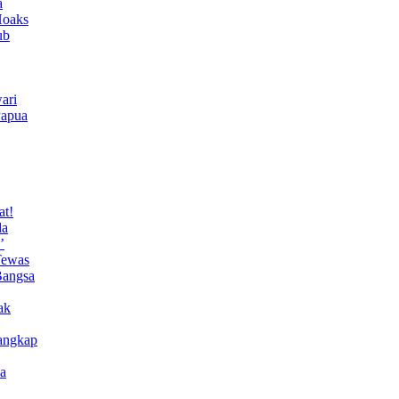
a
Hoaks
ub
ari
Papua
at!
da
’
Tewas
Bangsa
ak
angkap
a