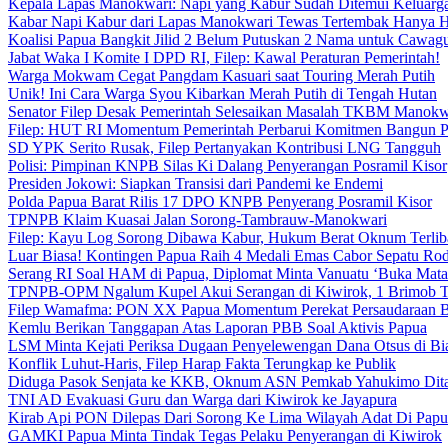
Kepala Lapas Manokwari: Napi yang Kabur Sudah Ditemui Keluarg
Kabar Napi Kabur dari Lapas Manokwari Tewas Tertembak Hanya 
Koalisi Papua Bangkit Jilid 2 Belum Putuskan 2 Nama untuk Cawag
Jabat Waka I Komite I DPD RI, Filep: Kawal Peraturan Pemerintah!
Warga Mokwam Cegat Pangdam Kasuari saat Touring Merah Putih
Unik! Ini Cara Warga Syou Kibarkan Merah Putih di Tengah Hutan
Senator Filep Desak Pemerintah Selesaikan Masalah TKBM Manokw
Filep: HUT RI Momentum Pemerintah Perbarui Komitmen Bangun 
SD YPK Serito Rusak, Filep Pertanyakan Kontribusi LNG Tangguh
Polisi: Pimpinan KNPB Silas Ki Dalang Penyerangan Posramil Kisor
Presiden Jokowi: Siapkan Transisi dari Pandemi ke Endemi
Polda Papua Barat Rilis 17 DPO KNPB Penyerang Posramil Kisor
TPNPB Klaim Kuasai Jalan Sorong-Tambrauw-Manokwari
Filep: Kayu Log Sorong Dibawa Kabur, Hukum Berat Oknum Terlib
Luar Biasa! Kontingen Papua Raih 4 Medali Emas Cabor Sepatu Ro
Serang RI Soal HAM di Papua, Diplomat Minta Vanuatu ‘Buka Mata
TPNPB-OPM Ngalum Kupel Akui Serangan di Kiwirok, 1 Brimob 
Filep Wamafma: PON XX Papua Momentum Perekat Persaudaraan 
Kemlu Berikan Tanggapan Atas Laporan PBB Soal Aktivis Papua
LSM Minta Kejati Periksa Dugaan Penyelewengan Dana Otsus di Bi
Konflik Luhut-Haris, Filep Harap Fakta Terungkap ke Publik
Diduga Pasok Senjata ke KKB, Oknum ASN Pemkab Yahukimo Dit
TNI AD Evakuasi Guru dan Warga dari Kiwirok ke Jayapura
Kirab Api PON Dilepas Dari Sorong Ke Lima Wilayah Adat Di Papu
GAMKI Papua Minta Tindak Tegas Pelaku Penyerangan di Kiwirok