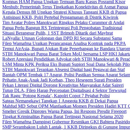
Komnas HAM Papua Ungkap Temuan Baru Kasus Posramil Kisor
Menhub: Pemerintah Terus Tingkatkan Konektivitas di Asmat Papua
Kepala Densus 88 Ungkap Strategi Khusus Tangani KKB di Papua
Antisipasi KKB, Polri Pertebal Pengamanan di Distrik Kiwirok
Tim Avatar Polres Manokwari Ringkus Pelaku Curanmor di Andai
Papua Perlu Bangun RS Terintegrasi Poli Pengobatan Tradisional
Situasi Berangsur Pulih, 1 SST Brimob Ditarik dari Maybrat
LaNyalla: Utusan Golongan dan DPD RI Secara Substansi Sama
Filep Wamafma Uraikan Perancangan Analisa Kontrak pada PKPA
Temui AirAsia, Bupati Ajukan Rute Penerbangan ke Bandara Utaro
STIH Manokwari Papua Barat Teken MoU bersama LSP HKI Jakart
Robert Apresiasi Pendidikan Advokat oleh STIH Manokwari & Perad
LSM Minta KPK Periksa Eks Bupati Supiori Soal Dana Sekolah Pilo
STIH Manokwari Terapkan Absensi Digital bagi Pegawai dan Staf
Bantah OPM Tembak 17 Aparat, Polisi Pastikan Semua Aparat Selam
Prihatin Anak-Anak Jadi Korban, Theo Hesegem Surati Presiden
Pekan Literasi Digital Dorong Kreativitas Masyarakat Adat Saireri
Tutup DLA, Filep Harap Percepatan Digitalisasi 4 Sektor Terwujud
Tak Ragu ‘Potong Kepala’, Kapolri Copot 7 Pejabat Polisi
Satgas Nemangkawi Tangkap 1 Anggota KKB di Dekai Papua
Mahfud MD Sebut OPM Manfaatkan Momen Presiden Hadiri KTT 
Smelter Gresik Diprotes Warga Papua, Ini Respons Presdir Freeport
Tingkat Kriminalitas Papua Barat Tertinggi Nasional Selama 2020
Filep Wamafma Dampingi Gubernur Resmikan GKI Bahtera Pasirido
SMP Serambakon Luluh Lantak, 1 KKB Diringkus di Gunung Impur