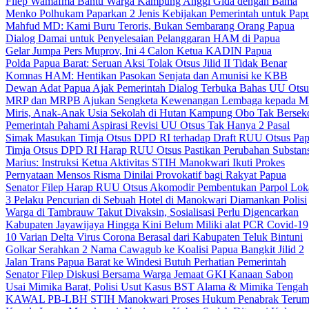
Filep Wamafma Bantu Warga Kampung Anggi Gida dengan Bama
Menko Polhukam Paparkan 2 Jenis Kebijakan Pemerintah untuk Pap
Mahfud MD: Kami Buru Teroris, Bukan Sembarang Orang Papua
Dialog Damai untuk Penyelesaian Pelanggaran HAM di Papua
Gelar Jumpa Pers Muprov, Ini 4 Calon Ketua KADIN Papua
Polda Papua Barat: Seruan Aksi Tolak Otsus Jilid II Tidak Benar
Komnas HAM: Hentikan Pasokan Senjata dan Amunisi ke KBB
Dewan Adat Papua Ajak Pemerintah Dialog Terbuka Bahas UU Otsu
MRP dan MRPB Ajukan Sengketa Kewenangan Lembaga kepada 
Miris, Anak-Anak Usia Sekolah di Hutan Kampung Obo Tak Bersek
Pemerintah Pahami Aspirasi Revisi UU Otsus Tak Hanya 2 Pasal
Simak Masukan Timja Otsus DPD RI terhadap Draft RUU Otsus Pa
Timja Otsus DPD RI Harap RUU Otsus Pastikan Perubahan Substans
Marius: Instruksi Ketua Aktivitas STIH Manokwari Ikuti Prokes
Pernyataan Mensos Risma Dinilai Provokatif bagi Rakyat Papua
Senator Filep Harap RUU Otsus Akomodir Pembentukan Parpol Lok
3 Pelaku Pencurian di Sebuah Hotel di Manokwari Diamankan Polisi
Warga di Tambrauw Takut Divaksin, Sosialisasi Perlu Digencarkan
Kabupaten Jayawijaya Hingga Kini Belum Miliki alat PCR Covid-19
10 Varian Delta Virus Corona Berasal dari Kabupaten Teluk Bintuni
Golkar Serahkan 2 Nama Cawagub ke Koalisi Papua Bangkit Jilid 2
Jalan Trans Papua Barat ke Windesi Butuh Perhatian Pemerintah
Senator Filep Diskusi Bersama Warga Jemaat GKI Kanaan Sabon
Usai Mimika Barat, Polisi Usut Kasus BST Alama & Mimika Tengah
KAWAL PB-LBH STIH Manokwari Proses Hukum Penabrak Terum