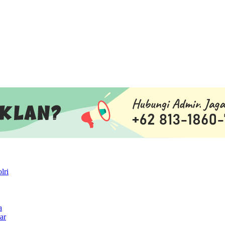
lri
a
ar