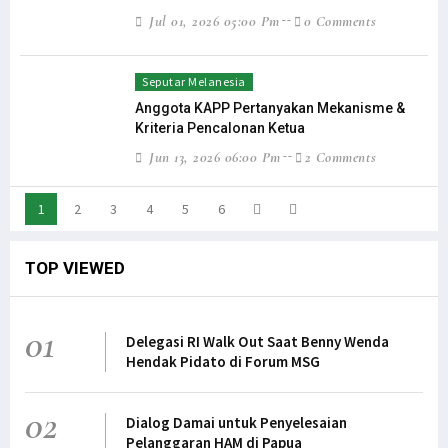
Jul 01, 2026 05:00 Pm
0 Comments
Seputar Melanesia
Anggota KAPP Pertanyakan Mekanisme &
Kriteria Pencalonan Ketua
Jun 13, 2026 06:00 Pm
2 Comments
1
2
3
4
5
6
TOP VIEWED
01
Delegasi RI Walk Out Saat Benny Wenda
Hendak Pidato di Forum MSG
02
Dialog Damai untuk Penyelesaian
Pelanggaran HAM di Papua