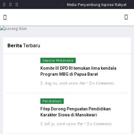
Media Penyambung Aspirasi Rakyat
×
Previous
Next
HEADLINE
NEWS
Berita
Terbaru
Seputar Melanesia
Komite III DPD RI temukan lima kendala
Program MBG di Papua Barat
Aug 01, 2026 10:00 Am
0 Comments
Pendidikan
Filep Dorong Penguatan Pendidikan
Karakter Siswa di Manokwari
Jul 31, 2026 03:00 Pm
0 Comments