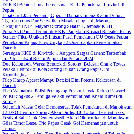
DPR RI Bentuk Panja Penyusunan RUU Pemekaran Provinsi di
Papua
Libatkan 1.925 Personel, Operasi Damai Cartenz Resmi Dimulai
Tiga Cara Gus Dur Selesaikan Masalah Papua di Masanya
4 Prajurit TNI di Maybrat Sorong Selatan Ditembak KKB
Putra Asli Papua Terbunuh KKB, Pangdam Kasuari Bereaksi Keras
Senator Filep Uraikan 5 Intisari Pasal Pemekaran UU Otsus Papua
Pemekaran Papua, Filep Ungkap 2 Opsi Siapkan Pemerintahan
Daerah
Serangan KKB di Kiwirok, 1 Anggota Satgas Cartenz Tertembak
Tok! Ini Jadwal Resmi Pilpres dan Pilkada 2024
Dua Kelompok Warga Bentrok di Sorong, Belasan Orang Tewas
Pelaku Bentrok di Kota Sorong Bukan Orang Papua, Ini
Kronologinya
Filep Harap Aparat Mampu Deteksi Dini Potensi Kekerasan di
Daerah
Filep Wamafma: Polisi Penangkap Pelaku Layak Terima Reward
Polisi Ringkus 2 Terduga Pelaku Pembunuhan Khani Rumaf di
Sorong
Sejumlah Massa Gelar Demonstrasi Tolak Pemekaran di Manokwari
12 DPO Bentrok Sorong Akan Dirilis, 10 Korban Teridentifikasi
Festival Sail Teluk Cenderawasih Akan Diluncurkan di Manokwari
Gilas Timor Leste, Trio Papua Cetak Gol Kemenangan untuk
Timnas
Papua Barat Siap Jadi Tuan Rumah Acara Internasional Tahun Ini