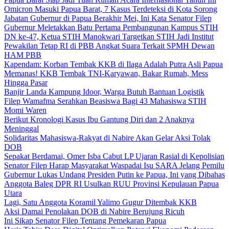
Omicron Masuki Papua Barat, 7 Kasus Terdeteksi di Kota Sorong
Jabatan Gubernur di Papua Berakhir Mei, Ini Kata Senator Filep
Gubernur Meletakkan Batu Pertama Pembangunan Kampus STIH
DN ke-47, Ketua STIH Manokwari Targetkan STIH Jadi Institut
Pewakilan Tetap RI di PBB Angkat Suara Terkait SPMH Dewan
HAM PBB
Kapendam: Korban Tembak KKB di Ilaga Adalah Putra Asli Papua
Memanas! KKB Tembak TNI-Karyawan, Bakar Rumah, Mess
Hingga Pasar
Banjir Landa Kampung Idoor, Warga Butuh Bantuan Logistik
Filep Wamafma Serahkan Beasiswa Bagi 43 Mahasiswa STIH
Momi Waren
Berikut Kronologi Kasus Ibu Gantung Diri dan 2 Anaknya
Meninggal
Solidaritas Mahasiswa-Rakyat di Nabire Akan Gelar Aksi Tolak
DOB
Sepakat Berdamai, Omer Isba Cabut LP Ujaran Rasial di Kepolisian
Senator Filep Harap Masyarakat Waspadai Isu SARA Jelang Pemilu
Gubernur Lukas Undang Presiden Putin ke Papua, Ini yang Dibahas
Anggota Baleg DPR RI Usulkan RUU Provinsi Kepulauan Papua
Utara
Lagi, Satu Anggota Koramil Yalimo Gugur Ditembak KKB
Aksi Damai Penolakan DOB di Nabire Berujung Ricuh
Ini Sikap Senator Filep Tentang Pemekaran Papua