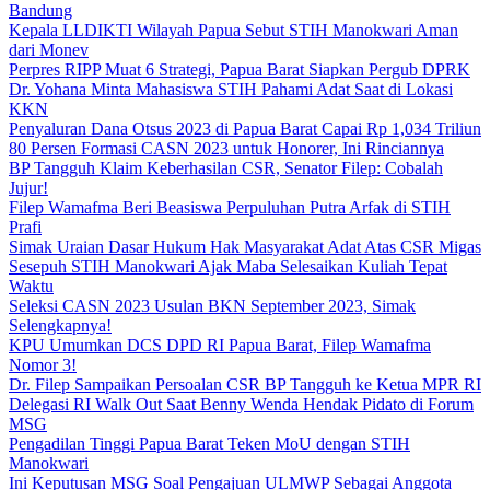
Bandung
Kepala LLDIKTI Wilayah Papua Sebut STIH Manokwari Aman
dari Monev
Perpres RIPP Muat 6 Strategi, Papua Barat Siapkan Pergub DPRK
Dr. Yohana Minta Mahasiswa STIH Pahami Adat Saat di Lokasi
KKN
Penyaluran Dana Otsus 2023 di Papua Barat Capai Rp 1,034 Triliun
80 Persen Formasi CASN 2023 untuk Honorer, Ini Rinciannya
BP Tangguh Klaim Keberhasilan CSR, Senator Filep: Cobalah
Jujur!
Filep Wamafma Beri Beasiswa Perpuluhan Putra Arfak di STIH
Prafi
Simak Uraian Dasar Hukum Hak Masyarakat Adat Atas CSR Migas
Sesepuh STIH Manokwari Ajak Maba Selesaikan Kuliah Tepat
Waktu
Seleksi CASN 2023 Usulan BKN September 2023, Simak
Selengkapnya!
KPU Umumkan DCS DPD RI Papua Barat, Filep Wamafma
Nomor 3!
Dr. Filep Sampaikan Persoalan CSR BP Tangguh ke Ketua MPR RI
Delegasi RI Walk Out Saat Benny Wenda Hendak Pidato di Forum
MSG
Pengadilan Tinggi Papua Barat Teken MoU dengan STIH
Manokwari
Ini Keputusan MSG Soal Pengajuan ULMWP Sebagai Anggota