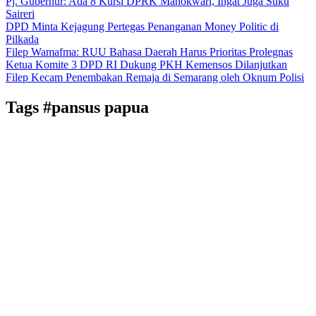
Pj. Gubernur: Ada 8 Kursi DPRK Manokwari, Ingat Juga Suku
Saireri
DPD Minta Kejagung Pertegas Penanganan Money Politic di
Pilkada
Filep Wamafma: RUU Bahasa Daerah Harus Prioritas Prolegnas
Ketua Komite 3 DPD RI Dukung PKH Kemensos Dilanjutkan
Filep Kecam Penembakan Remaja di Semarang oleh Oknum Polisi
Tags
#pansus papua