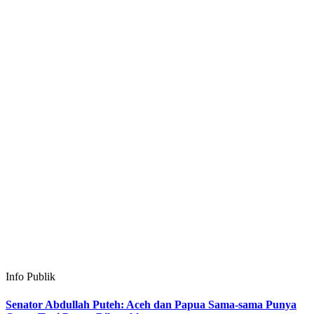
Info Publik
Senator Abdullah Puteh: Aceh dan Papua Sama-sama Punya