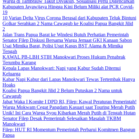
Warga di Tambrauw Takut Divaksin, Sosialisasi Perlu Digencarkan
Kabupaten Jayawijaya Hingga Kini Belum Miliki alat PCR Covid-
19
10 Varian Delta Virus Corona Berasal dari Kabupaten Teluk Bintuni
Golkar Serahkan 2 Nama Cawagub ke Koalisi Papua Bangkit Jilid
2
Jalan Trans Papua Barat ke Windesi Butuh Perhatian Pemerintah
Senator Filep Diskusi Bersama Warga Jemaat GKI Kanaan Sabon
Usai Mimika Barat, Polisi Usut Kasus BST Alama & Mimika
Tengah
KAWAL PB-LBH STIH Manokwari Proses Hukum Penabrak
Terumbu Karang
Kepala Lapas Manokwari: Napi yang Kabur Sudah Ditemui
Keluarga
Kabar Napi Kabur dari Lapas Manokwari Tewas Tertembak Hanya
Hoaks
Koalisi Papua Bangkit Jilid 2 Belum Putuskan 2 Nama untuk
Cawagub
Jabat Waka I Komite I DPD RI, Filep: Kawal Peraturan Pemerintah!
Warga Mokwam Cegat Pangdam Kasuari saat Touring Merah Putih
Unik! Ini Cara Warga Syou Kibarkan Merah Putih di Tengah Hutan
Senator Filep Desak Pemerintah Selesaikan Masalah TKBM
Manokwari
Filep: HUT RI Momentum Pemerintah Perbarui Komitmen Bangun
Papua