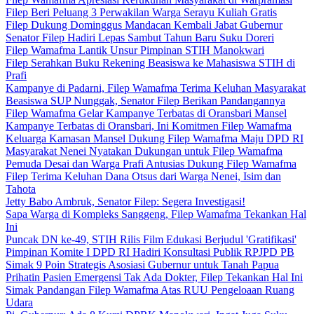
Filep Beri Peluang 3 Perwakilan Warga Serayu Kuliah Gratis
Filep Dukung Dominggus Mandacan Kembali Jabat Gubernur
Senator Filep Hadiri Lepas Sambut Tahun Baru Suku Doreri
Filep Wamafma Lantik Unsur Pimpinan STIH Manokwari
Filep Serahkan Buku Rekening Beasiswa ke Mahasiswa STIH di
Prafi
Kampanye di Padarni, Filep Wamafma Terima Keluhan Masyarakat
Beasiswa SUP Nunggak, Senator Filep Berikan Pandangannya
Filep Wamafma Gelar Kampanye Terbatas di Oransbari Mansel
Kampanye Terbatas di Oransbari, Ini Komitmen Filep Wamafma
Keluarga Kamasan Mansel Dukung Filep Wamafma Maju DPD RI
Masyarakat Nenei Nyatakan Dukungan untuk Filep Wamafma
Pemuda Desai dan Warga Prafi Antusias Dukung Filep Wamafma
Filep Terima Keluhan Dana Otsus dari Warga Nenei, Isim dan
Tahota
Jetty Babo Ambruk, Senator Filep: Segera Investigasi!
Sapa Warga di Kompleks Sanggeng, Filep Wamafma Tekankan Hal
Ini
Puncak DN ke-49, STIH Rilis Film Edukasi Berjudul 'Gratifikasi'
Pimpinan Komite I DPD RI Hadiri Konsultasi Publik RPJPD PB
Simak 9 Poin Strategis Asosiasi Gubernur untuk Tanah Papua
Prihatin Pasien Emergensi Tak Ada Dokter, Filep Tekankan Hal Ini
Simak Pandangan Filep Wamafma Atas RUU Pengeloaan Ruang
Udara