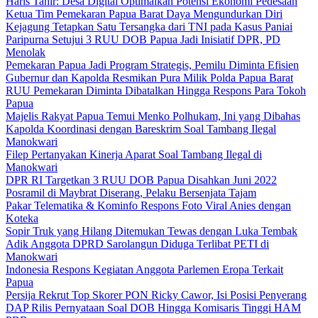
Haris Tahir: Desa Digital Optimalkan Potensi Ekonomi Pedesaan
Ketua Tim Pemekaran Papua Barat Daya Mengundurkan Diri
Kejagung Tetapkan Satu Tersangka dari TNI pada Kasus Paniai
Paripurna Setujui 3 RUU DOB Papua Jadi Inisiatif DPR, PD
Menolak
Pemekaran Papua Jadi Program Strategis, Pemilu Diminta Efisien
Gubernur dan Kapolda Resmikan Pura Milik Polda Papua Barat
RUU Pemekaran Diminta Dibatalkan Hingga Respons Para Tokoh
Papua
Majelis Rakyat Papua Temui Menko Polhukam, Ini yang Dibahas
Kapolda Koordinasi dengan Bareskrim Soal Tambang Ilegal
Manokwari
Filep Pertanyakan Kinerja Aparat Soal Tambang Ilegal di
Manokwari
DPR RI Targetkan 3 RUU DOB Papua Disahkan Juni 2022
Posramil di Maybrat Diserang, Pelaku Bersenjata Tajam
Pakar Telematika & Kominfo Respons Foto Viral Anies dengan
Koteka
Sopir Truk yang Hilang Ditemukan Tewas dengan Luka Tembak
Adik Anggota DPRD Sarolangun Diduga Terlibat PETI di
Manokwari
Indonesia Respons Kegiatan Anggota Parlemen Eropa Terkait
Papua
Persija Rekrut Top Skorer PON Ricky Cawor, Isi Posisi Penyerang
DAP Rilis Pernyataan Soal DOB Hingga Komisaris Tinggi HAM