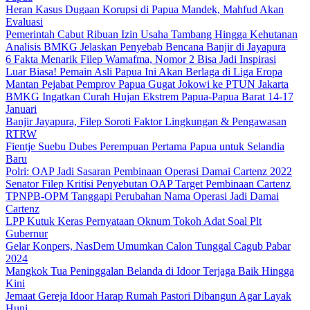
Heran Kasus Dugaan Korupsi di Papua Mandek, Mahfud Akan
Evaluasi
Pemerintah Cabut Ribuan Izin Usaha Tambang Hingga Kehutanan
Analisis BMKG Jelaskan Penyebab Bencana Banjir di Jayapura
6 Fakta Menarik Filep Wamafma, Nomor 2 Bisa Jadi Inspirasi
Luar Biasa! Pemain Asli Papua Ini Akan Berlaga di Liga Eropa
Mantan Pejabat Pemprov Papua Gugat Jokowi ke PTUN Jakarta
BMKG Ingatkan Curah Hujan Ekstrem Papua-Papua Barat 14-17
Januari
Banjir Jayapura, Filep Soroti Faktor Lingkungan & Pengawasan
RTRW
Fientje Suebu Dubes Perempuan Pertama Papua untuk Selandia
Baru
Polri: OAP Jadi Sasaran Pembinaan Operasi Damai Cartenz 2022
Senator Filep Kritisi Penyebutan OAP Target Pembinaan Cartenz
TPNPB-OPM Tanggapi Perubahan Nama Operasi Jadi Damai
Cartenz
LPP Kutuk Keras Pernyataan Oknum Tokoh Adat Soal Plt
Gubernur
Gelar Konpers, NasDem Umumkan Calon Tunggal Cagub Pabar
2024
Mangkok Tua Peninggalan Belanda di Idoor Terjaga Baik Hingga
Kini
Jemaat Gereja Idoor Harap Rumah Pastori Dibangun Agar Layak
Huni