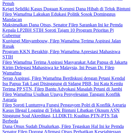
Penuh
Kejari Selidiki Kasus Dugaan Korupsi Dana Hibah di Teluk Bintuni
Filep Wamafma Lakukan Edukasi Politik Sosok Dominggus
Mandacan
Maksimalkan Dana Otsus, Senator Filep Sarankan Ini ke Pemda
Kepala LP2BH STIH Soroti Tajam 10 Program Prioritas Pj
Gubernur
Kunjungi Minyambouw, Filep Wamafma Terima Aspirasi Jalan
Rusak
Program KKN Berakhir, Filep Wamafma Apresiasi Mahasiswa
STIH
Filep Wamafma Terima Aspirasi Masyarakat Adat Papua di Jakarta
Kirim Delegasi Mahasiswa ke Malaysia, Ini Pesan Dr. Filep
Wamafma
Serap Aspirasi, Filep Wamafma Berdiskusi dengan Petani Kendal
Isu Papua Tak Lagi Disinggung di Sidang PBB, Ini Kata Kemlu
Terima PP STN, Filep Bantu Advokasi Masalah Petani di Jambi
Filep Wamafma Usulkan Upaya Penyelesaian Tangani Konflik
Agraria
Filep Soroti Lunturnya Fungsi Pengayom Polri di Konflik Agraria
Kasus Illegal Logging di Teluk Bintuni Libatkan Oknum ASN
Singgung Soal Akreditasi, LLDIKTI: Kualitas PTN-PTS Tak
Berbeda
Dana Otsus Sudah Disalurkan, Filep Tegaskan Hal Ini ke Pemda
Senator Filep Dorong Afirmasi Otsus Perhatikan Kesejahteraan