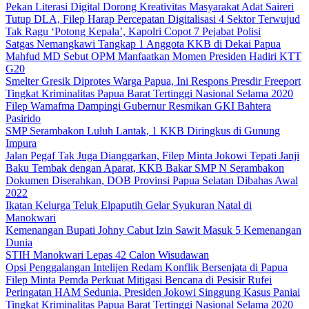
Pekan Literasi Digital Dorong Kreativitas Masyarakat Adat Saireri
Tutup DLA, Filep Harap Percepatan Digitalisasi 4 Sektor Terwujud
Tak Ragu ‘Potong Kepala’, Kapolri Copot 7 Pejabat Polisi
Satgas Nemangkawi Tangkap 1 Anggota KKB di Dekai Papua
Mahfud MD Sebut OPM Manfaatkan Momen Presiden Hadiri KTT
G20
Smelter Gresik Diprotes Warga Papua, Ini Respons Presdir Freeport
Tingkat Kriminalitas Papua Barat Tertinggi Nasional Selama 2020
Filep Wamafma Dampingi Gubernur Resmikan GKI Bahtera
Pasirido
SMP Serambakon Luluh Lantak, 1 KKB Diringkus di Gunung
Impura
Jalan Pegaf Tak Juga Dianggarkan, Filep Minta Jokowi Tepati Janji
Baku Tembak dengan Aparat, KKB Bakar SMP N Serambakon
Dokumen Diserahkan, DOB Provinsi Papua Selatan Dibahas Awal
2022
Ikatan Kelurga Teluk Elpaputih Gelar Syukuran Natal di
Manokwari
Kemenangan Bupati Johny Cabut Izin Sawit Masuk 5 Kemenangan
Dunia
STIH Manokwari Lepas 42 Calon Wisudawan
Opsi Penggalangan Intelijen Redam Konflik Bersenjata di Papua
Filep Minta Pemda Perkuat Mitigasi Bencana di Pesisir Rufei
Peringatan HAM Sedunia, Presiden Jokowi Singgung Kasus Paniai
Tingkat Kriminalitas Papua Barat Tertinggi Nasional Selama 2020