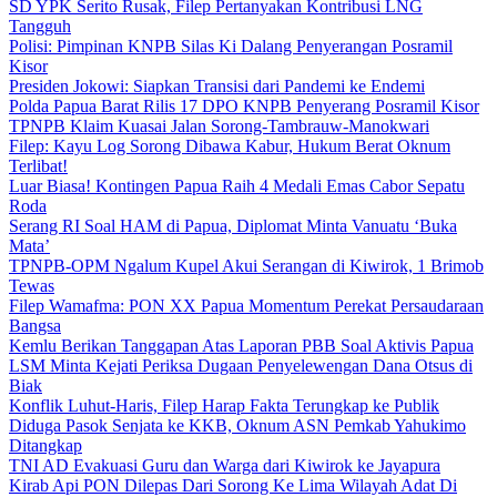
SD YPK Serito Rusak, Filep Pertanyakan Kontribusi LNG
Tangguh
Polisi: Pimpinan KNPB Silas Ki Dalang Penyerangan Posramil
Kisor
Presiden Jokowi: Siapkan Transisi dari Pandemi ke Endemi
Polda Papua Barat Rilis 17 DPO KNPB Penyerang Posramil Kisor
TPNPB Klaim Kuasai Jalan Sorong-Tambrauw-Manokwari
Filep: Kayu Log Sorong Dibawa Kabur, Hukum Berat Oknum
Terlibat!
Luar Biasa! Kontingen Papua Raih 4 Medali Emas Cabor Sepatu
Roda
Serang RI Soal HAM di Papua, Diplomat Minta Vanuatu ‘Buka
Mata’
TPNPB-OPM Ngalum Kupel Akui Serangan di Kiwirok, 1 Brimob
Tewas
Filep Wamafma: PON XX Papua Momentum Perekat Persaudaraan
Bangsa
Kemlu Berikan Tanggapan Atas Laporan PBB Soal Aktivis Papua
LSM Minta Kejati Periksa Dugaan Penyelewengan Dana Otsus di
Biak
Konflik Luhut-Haris, Filep Harap Fakta Terungkap ke Publik
Diduga Pasok Senjata ke KKB, Oknum ASN Pemkab Yahukimo
Ditangkap
TNI AD Evakuasi Guru dan Warga dari Kiwirok ke Jayapura
Kirab Api PON Dilepas Dari Sorong Ke Lima Wilayah Adat Di