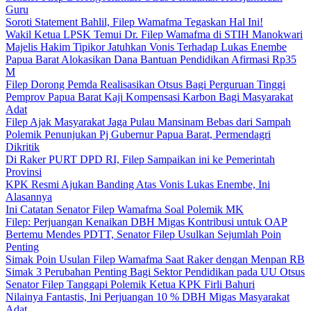
Guru
Soroti Statement Bahlil, Filep Wamafma Tegaskan Hal Ini!
Wakil Ketua LPSK Temui Dr. Filep Wamafma di STIH Manokwari
Majelis Hakim Tipikor Jatuhkan Vonis Terhadap Lukas Enembe
Papua Barat Alokasikan Dana Bantuan Pendidikan Afirmasi Rp35
M
Filep Dorong Pemda Realisasikan Otsus Bagi Perguruan Tinggi
Pemprov Papua Barat Kaji Kompensasi Karbon Bagi Masyarakat
Adat
Filep Ajak Masyarakat Jaga Pulau Mansinam Bebas dari Sampah
Polemik Penunjukan Pj Gubernur Papua Barat, Permendagri
Dikritik
Di Raker PURT DPD RI, Filep Sampaikan ini ke Pemerintah
Provinsi
KPK Resmi Ajukan Banding Atas Vonis Lukas Enembe, Ini
Alasannya
Ini Catatan Senator Filep Wamafma Soal Polemik MK
Filep: Perjuangan Kenaikan DBH Migas Kontribusi untuk OAP
Bertemu Mendes PDTT, Senator Filep Usulkan Sejumlah Poin
Penting
Simak Poin Usulan Filep Wamafma Saat Raker dengan Menpan RB
Simak 3 Perubahan Penting Bagi Sektor Pendidikan pada UU Otsus
Senator Filep Tanggapi Polemik Ketua KPK Firli Bahuri
Nilainya Fantastis, Ini Perjuangan 10 % DBH Migas Masyarakat
Adat