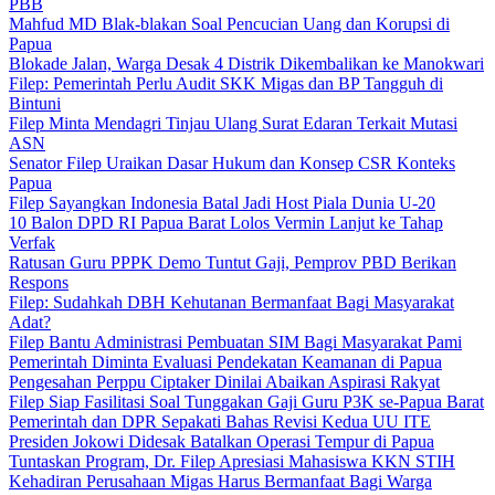
PBB
Mahfud MD Blak-blakan Soal Pencucian Uang dan Korupsi di
Papua
Blokade Jalan, Warga Desak 4 Distrik Dikembalikan ke Manokwari
Filep: Pemerintah Perlu Audit SKK Migas dan BP Tangguh di
Bintuni
Filep Minta Mendagri Tinjau Ulang Surat Edaran Terkait Mutasi
ASN
Senator Filep Uraikan Dasar Hukum dan Konsep CSR Konteks
Papua
Filep Sayangkan Indonesia Batal Jadi Host Piala Dunia U-20
10 Balon DPD RI Papua Barat Lolos Vermin Lanjut ke Tahap
Verfak
Ratusan Guru PPPK Demo Tuntut Gaji, Pemprov PBD Berikan
Respons
Filep: Sudahkah DBH Kehutanan Bermanfaat Bagi Masyarakat
Adat?
Filep Bantu Administrasi Pembuatan SIM Bagi Masyarakat Pami
Pemerintah Diminta Evaluasi Pendekatan Keamanan di Papua
Pengesahan Perppu Ciptaker Dinilai Abaikan Aspirasi Rakyat
Filep Siap Fasilitasi Soal Tunggakan Gaji Guru P3K se-Papua Barat
Pemerintah dan DPR Sepakati Bahas Revisi Kedua UU ITE
Presiden Jokowi Didesak Batalkan Operasi Tempur di Papua
Tuntaskan Program, Dr. Filep Apresiasi Mahasiswa KKN STIH
Kehadiran Perusahaan Migas Harus Bermanfaat Bagi Warga