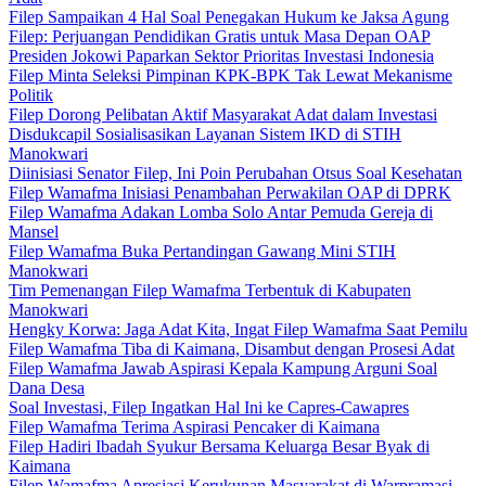
Filep Sampaikan 4 Hal Soal Penegakan Hukum ke Jaksa Agung
Filep: Perjuangan Pendidikan Gratis untuk Masa Depan OAP
Presiden Jokowi Paparkan Sektor Prioritas Investasi Indonesia
Filep Minta Seleksi Pimpinan KPK-BPK Tak Lewat Mekanisme
Politik
Filep Dorong Pelibatan Aktif Masyarakat Adat dalam Investasi
Disdukcapil Sosialisasikan Layanan Sistem IKD di STIH
Manokwari
Diinisiasi Senator Filep, Ini Poin Perubahan Otsus Soal Kesehatan
Filep Wamafma Inisiasi Penambahan Perwakilan OAP di DPRK
Filep Wamafma Adakan Lomba Solo Antar Pemuda Gereja di
Mansel
Filep Wamafma Buka Pertandingan Gawang Mini STIH
Manokwari
Tim Pemenangan Filep Wamafma Terbentuk di Kabupaten
Manokwari
Hengky Korwa: Jaga Adat Kita, Ingat Filep Wamafma Saat Pemilu
Filep Wamafma Tiba di Kaimana, Disambut dengan Prosesi Adat
Filep Wamafma Jawab Aspirasi Kepala Kampung Arguni Soal
Dana Desa
Soal Investasi, Filep Ingatkan Hal Ini ke Capres-Cawapres
Filep Wamafma Terima Aspirasi Pencaker di Kaimana
Filep Hadiri Ibadah Syukur Bersama Keluarga Besar Byak di
Kaimana
Filep Wamafma Apresiasi Kerukunan Masyarakat di Warpramasi