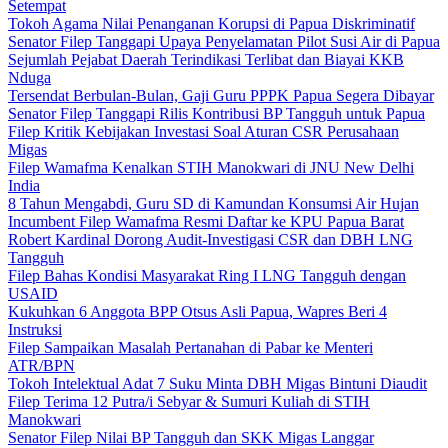
Setempat
Tokoh Agama Nilai Penanganan Korupsi di Papua Diskriminatif
Senator Filep Tanggapi Upaya Penyelamatan Pilot Susi Air di Papua
Sejumlah Pejabat Daerah Terindikasi Terlibat dan Biayai KKB
Nduga
Tersendat Berbulan-Bulan, Gaji Guru PPPK Papua Segera Dibayar
Senator Filep Tanggapi Rilis Kontribusi BP Tangguh untuk Papua
Filep Kritik Kebijakan Investasi Soal Aturan CSR Perusahaan
Migas
Filep Wamafma Kenalkan STIH Manokwari di JNU New Delhi
India
8 Tahun Mengabdi, Guru SD di Kamundan Konsumsi Air Hujan
Incumbent Filep Wamafma Resmi Daftar ke KPU Papua Barat
Robert Kardinal Dorong Audit-Investigasi CSR dan DBH LNG
Tangguh
Filep Bahas Kondisi Masyarakat Ring I LNG Tangguh dengan
USAID
Kukuhkan 6 Anggota BPP Otsus Asli Papua, Wapres Beri 4
Instruksi
Filep Sampaikan Masalah Pertanahan di Pabar ke Menteri
ATR/BPN
Tokoh Intelektual Adat 7 Suku Minta DBH Migas Bintuni Diaudit
Filep Terima 12 Putra/i Sebyar & Sumuri Kuliah di STIH
Manokwari
Senator Filep Nilai BP Tangguh dan SKK Migas Langgar