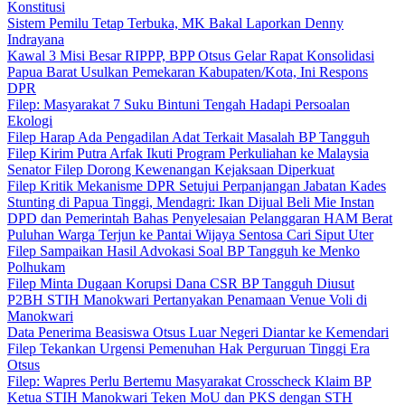
Konstitusi
Sistem Pemilu Tetap Terbuka, MK Bakal Laporkan Denny
Indrayana
Kawal 3 Misi Besar RIPPP, BPP Otsus Gelar Rapat Konsolidasi
Papua Barat Usulkan Pemekaran Kabupaten/Kota, Ini Respons
DPR
Filep: Masyarakat 7 Suku Bintuni Tengah Hadapi Persoalan
Ekologi
Filep Harap Ada Pengadilan Adat Terkait Masalah BP Tangguh
Filep Kirim Putra Arfak Ikuti Program Perkuliahan ke Malaysia
Senator Filep Dorong Kewenangan Kejaksaan Diperkuat
Filep Kritik Mekanisme DPR Setujui Perpanjangan Jabatan Kades
Stunting di Papua Tinggi, Mendagri: Ikan Dijual Beli Mie Instan
DPD dan Pemerintah Bahas Penyelesaian Pelanggaran HAM Berat
Puluhan Warga Terjun ke Pantai Wijaya Sentosa Cari Siput Uter
Filep Sampaikan Hasil Advokasi Soal BP Tangguh ke Menko
Polhukam
Filep Minta Dugaan Korupsi Dana CSR BP Tangguh Diusut
P2BH STIH Manokwari Pertanyakan Penamaan Venue Voli di
Manokwari
Data Penerima Beasiswa Otsus Luar Negeri Diantar ke Kemendari
Filep Tekankan Urgensi Pemenuhan Hak Perguruan Tinggi Era
Otsus
Filep: Wapres Perlu Bertemu Masyarakat Crosscheck Klaim BP
Ketua STIH Manokwari Teken MoU dan PKS dengan STH