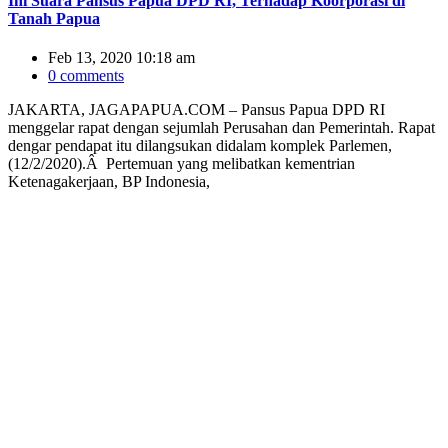
Ini Suara Pansus Papua DPD RI, Terhadap Koorporasi di
Tanah Papua
Feb 13, 2020 10:18 am
0 comments
JAKARTA, JAGAPAPUA.COM – Pansus Papua DPD RI
menggelar rapat dengan sejumlah Perusahan dan Pemerintah. Rapat
dengar pendapat itu dilangsukan didalam komplek Parlemen,
(12/2/2020).Â Pertemuan yang melibatkan kementrian
Ketenagakerjaan, BP Indonesia,