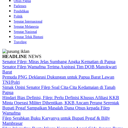
Otsus Papua
Parlemen
Pendidikan
Politik
Seputar Internasional
Seputar Melanesia
Seputar Nasional
Seputar Teluk Bintuni
Traveling
HEADLINE
NEWS
Senator Filep: Miras Jelas Sumbang Angka Kematian di Papua
Senator Filep Wamafma Terima Aspirasi Tim DOB Manokwari
Barat
Pemuda PNG Deklarasi Dukungan untuk Papua Barat Lawan
TNI/Polri
Simak Opini Senator Filep Soal Cita-Cita Kedamaian di Tanah
Papua
Hindari Bias Definisi, Filep: Perlu Definisi Khusus Afiliasi KKB
Minta Operasi Militer Dihentikan, KKB Ancam Perang Serentak
Bupati Pegaf Sampaikan Masalah Dana Otsus kepada Filep
Wamafma
Filep Serahkan Buku Karyanya untuk Bupati Pegaf & Billy
Mambrasar