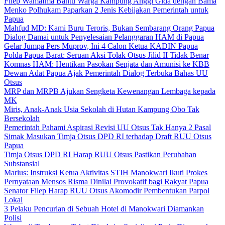
Filep Wamafma Bantu Warga Kampung Anggi Gida dengan Bama
Menko Polhukam Paparkan 2 Jenis Kebijakan Pemerintah untuk
Papua
Mahfud MD: Kami Buru Teroris, Bukan Sembarang Orang Papua
Dialog Damai untuk Penyelesaian Pelanggaran HAM di Papua
Gelar Jumpa Pers Muprov, Ini 4 Calon Ketua KADIN Papua
Polda Papua Barat: Seruan Aksi Tolak Otsus Jilid II Tidak Benar
Komnas HAM: Hentikan Pasokan Senjata dan Amunisi ke KBB
Dewan Adat Papua Ajak Pemerintah Dialog Terbuka Bahas UU
Otsus
MRP dan MRPB Ajukan Sengketa Kewenangan Lembaga kepada
MK
Miris, Anak-Anak Usia Sekolah di Hutan Kampung Obo Tak
Bersekolah
Pemerintah Pahami Aspirasi Revisi UU Otsus Tak Hanya 2 Pasal
Simak Masukan Timja Otsus DPD RI terhadap Draft RUU Otsus
Papua
Timja Otsus DPD RI Harap RUU Otsus Pastikan Perubahan
Substansial
Marius: Instruksi Ketua Aktivitas STIH Manokwari Ikuti Prokes
Pernyataan Mensos Risma Dinilai Provokatif bagi Rakyat Papua
Senator Filep Harap RUU Otsus Akomodir Pembentukan Parpol
Lokal
3 Pelaku Pencurian di Sebuah Hotel di Manokwari Diamankan
Polisi