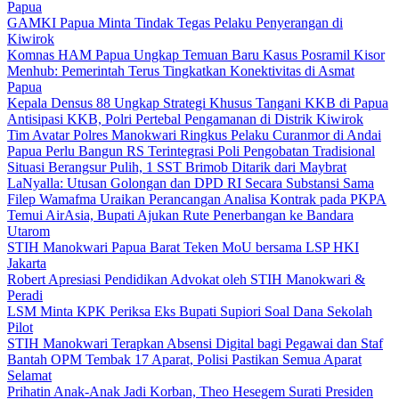
Papua
GAMKI Papua Minta Tindak Tegas Pelaku Penyerangan di
Kiwirok
Komnas HAM Papua Ungkap Temuan Baru Kasus Posramil Kisor
Menhub: Pemerintah Terus Tingkatkan Konektivitas di Asmat
Papua
Kepala Densus 88 Ungkap Strategi Khusus Tangani KKB di Papua
Antisipasi KKB, Polri Pertebal Pengamanan di Distrik Kiwirok
Tim Avatar Polres Manokwari Ringkus Pelaku Curanmor di Andai
Papua Perlu Bangun RS Terintegrasi Poli Pengobatan Tradisional
Situasi Berangsur Pulih, 1 SST Brimob Ditarik dari Maybrat
LaNyalla: Utusan Golongan dan DPD RI Secara Substansi Sama
Filep Wamafma Uraikan Perancangan Analisa Kontrak pada PKPA
Temui AirAsia, Bupati Ajukan Rute Penerbangan ke Bandara
Utarom
STIH Manokwari Papua Barat Teken MoU bersama LSP HKI
Jakarta
Robert Apresiasi Pendidikan Advokat oleh STIH Manokwari &
Peradi
LSM Minta KPK Periksa Eks Bupati Supiori Soal Dana Sekolah
Pilot
STIH Manokwari Terapkan Absensi Digital bagi Pegawai dan Staf
Bantah OPM Tembak 17 Aparat, Polisi Pastikan Semua Aparat
Selamat
Prihatin Anak-Anak Jadi Korban, Theo Hesegem Surati Presiden