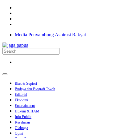
Media Penyambung Aspirasi Rakyat
Biak & Supiori
Budaya dan Biografi Tokoh
Editorial
Ekonomi
Entertainment
Hukum & HAM
Info Publik
Kesehatan
Olahraga
Opini