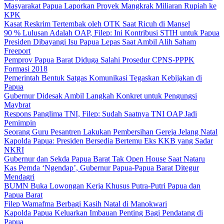
Masyarakat Papua Laporkan Proyek Mangkrak Miliaran Rupiah ke
KPK
Kasat Reskrim Tertembak oleh OTK Saat Ricuh di Mansel
90 % Lulusan Adalah OAP, Filep: Ini Kontribusi STIH untuk Papua
Presiden Dibayangi Isu Papua Lepas Saat Ambil Alih Saham
Freeport
Pemprov Papua Barat Diduga Salahi Prosedur CPNS-PPPK
Formasi 2018
Pemerintah Bentuk Satgas Komunikasi Tegaskan Kebijakan di
Papua
Gubernur Didesak Ambil Langkah Konkret untuk Pengungsi
Maybrat
Respons Panglima TNI, Filep: Sudah Saatnya TNI OAP Jadi
Pemimpin
Seorang Guru Pesantren Lakukan Pembersihan Gereja Jelang Natal
Kapolda Papua: Presiden Bersedia Bertemu Eks KKB yang Sadar
NKRI
Gubernur dan Sekda Papua Barat Tak Open House Saat Nataru
Kas Pemda ‘Ngendap’, Gubernur Papua-Papua Barat Ditegur
Mendagri
BUMN Buka Lowongan Kerja Khusus Putra-Putri Papua dan
Papua Barat
Filep Wamafma Berbagi Kasih Natal di Manokwari
Kapolda Papua Keluarkan Imbauan Penting Bagi Pendatang di
Papua