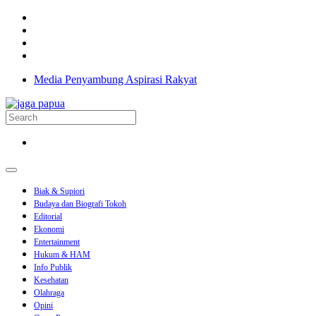
Media Penyambung Aspirasi Rakyat
Biak & Supiori
Budaya dan Biografi Tokoh
Editorial
Ekonomi
Entertainment
Hukum & HAM
Info Publik
Kesehatan
Olahraga
Opini