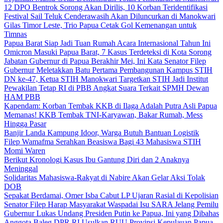
12 DPO Bentrok Sorong Akan Dirilis, 10 Korban Teridentifikasi
Festival Sail Teluk Cenderawasih Akan Diluncurkan di Manokwari
Gilas Timor Leste, Trio Papua Cetak Gol Kemenangan untuk
Timnas
Papua Barat Siap Jadi Tuan Rumah Acara Internasional Tahun Ini
Omicron Masuki Papua Barat, 7 Kasus Terdeteksi di Kota Sorong
Jabatan Gubernur di Papua Berakhir Mei, Ini Kata Senator Filep
Gubernur Meletakkan Batu Pertama Pembangunan Kampus STIH
DN ke-47, Ketua STIH Manokwari Targetkan STIH Jadi Institut
Pewakilan Tetap RI di PBB Angkat Suara Terkait SPMH Dewan
HAM PBB
Kapendam: Korban Tembak KKB di Ilaga Adalah Putra Asli Papua
Memanas! KKB Tembak TNI-Karyawan, Bakar Rumah, Mess
Hingga Pasar
Banjir Landa Kampung Idoor, Warga Butuh Bantuan Logistik
Filep Wamafma Serahkan Beasiswa Bagi 43 Mahasiswa STIH
Momi Waren
Berikut Kronologi Kasus Ibu Gantung Diri dan 2 Anaknya
Meninggal
Solidaritas Mahasiswa-Rakyat di Nabire Akan Gelar Aksi Tolak
DOB
Sepakat Berdamai, Omer Isba Cabut LP Ujaran Rasial di Kepolisian
Senator Filep Harap Masyarakat Waspadai Isu SARA Jelang Pemilu
Gubernur Lukas Undang Presiden Putin ke Papua, Ini yang Dibahas
Anggota Baleg DPR RI Usulkan RUU Provinsi Kepulauan Papua