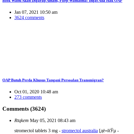
Blok Wabu Akan Digarap Antam, Filep Wamafma: Ingat Ada Hak OAP
Jan 07, 2021 10:50 am
3624 comments
OAP Butuh Perda Khusus Tangani Persoalan Transmigran?
Oct 01, 2020 10:48 am
273 comments
Comments (3624)
Rtqkem
May 05, 2021 08:43 am
stromectol tablets 3 mg -
stromectol australia
[дё»йЎµ -