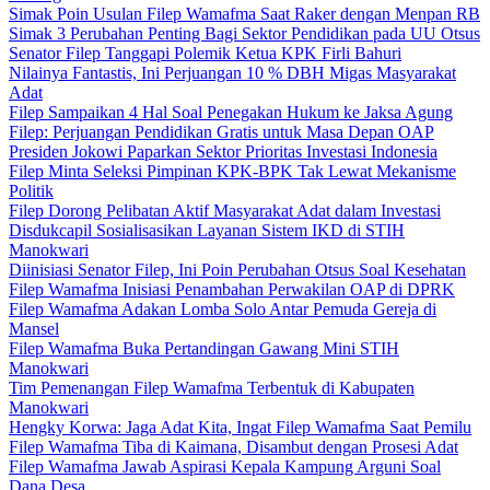
Simak Poin Usulan Filep Wamafma Saat Raker dengan Menpan RB
Simak 3 Perubahan Penting Bagi Sektor Pendidikan pada UU Otsus
Senator Filep Tanggapi Polemik Ketua KPK Firli Bahuri
Nilainya Fantastis, Ini Perjuangan 10 % DBH Migas Masyarakat
Adat
Filep Sampaikan 4 Hal Soal Penegakan Hukum ke Jaksa Agung
Filep: Perjuangan Pendidikan Gratis untuk Masa Depan OAP
Presiden Jokowi Paparkan Sektor Prioritas Investasi Indonesia
Filep Minta Seleksi Pimpinan KPK-BPK Tak Lewat Mekanisme
Politik
Filep Dorong Pelibatan Aktif Masyarakat Adat dalam Investasi
Disdukcapil Sosialisasikan Layanan Sistem IKD di STIH
Manokwari
Diinisiasi Senator Filep, Ini Poin Perubahan Otsus Soal Kesehatan
Filep Wamafma Inisiasi Penambahan Perwakilan OAP di DPRK
Filep Wamafma Adakan Lomba Solo Antar Pemuda Gereja di
Mansel
Filep Wamafma Buka Pertandingan Gawang Mini STIH
Manokwari
Tim Pemenangan Filep Wamafma Terbentuk di Kabupaten
Manokwari
Hengky Korwa: Jaga Adat Kita, Ingat Filep Wamafma Saat Pemilu
Filep Wamafma Tiba di Kaimana, Disambut dengan Prosesi Adat
Filep Wamafma Jawab Aspirasi Kepala Kampung Arguni Soal
Dana Desa