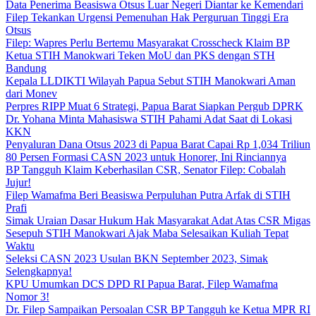
Data Penerima Beasiswa Otsus Luar Negeri Diantar ke Kemendari
Filep Tekankan Urgensi Pemenuhan Hak Perguruan Tinggi Era
Otsus
Filep: Wapres Perlu Bertemu Masyarakat Crosscheck Klaim BP
Ketua STIH Manokwari Teken MoU dan PKS dengan STH
Bandung
Kepala LLDIKTI Wilayah Papua Sebut STIH Manokwari Aman
dari Monev
Perpres RIPP Muat 6 Strategi, Papua Barat Siapkan Pergub DPRK
Dr. Yohana Minta Mahasiswa STIH Pahami Adat Saat di Lokasi
KKN
Penyaluran Dana Otsus 2023 di Papua Barat Capai Rp 1,034 Triliun
80 Persen Formasi CASN 2023 untuk Honorer, Ini Rinciannya
BP Tangguh Klaim Keberhasilan CSR, Senator Filep: Cobalah
Jujur!
Filep Wamafma Beri Beasiswa Perpuluhan Putra Arfak di STIH
Prafi
Simak Uraian Dasar Hukum Hak Masyarakat Adat Atas CSR Migas
Sesepuh STIH Manokwari Ajak Maba Selesaikan Kuliah Tepat
Waktu
Seleksi CASN 2023 Usulan BKN September 2023, Simak
Selengkapnya!
KPU Umumkan DCS DPD RI Papua Barat, Filep Wamafma
Nomor 3!
Dr. Filep Sampaikan Persoalan CSR BP Tangguh ke Ketua MPR RI