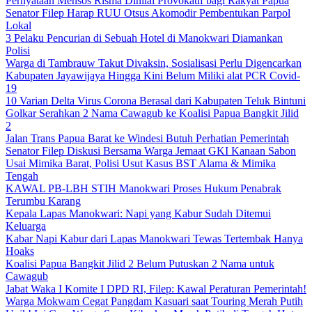
Pernyataan Mensos Risma Dinilai Provokatif bagi Rakyat Papua
Senator Filep Harap RUU Otsus Akomodir Pembentukan Parpol
Lokal
3 Pelaku Pencurian di Sebuah Hotel di Manokwari Diamankan
Polisi
Warga di Tambrauw Takut Divaksin, Sosialisasi Perlu Digencarkan
Kabupaten Jayawijaya Hingga Kini Belum Miliki alat PCR Covid-
19
10 Varian Delta Virus Corona Berasal dari Kabupaten Teluk Bintuni
Golkar Serahkan 2 Nama Cawagub ke Koalisi Papua Bangkit Jilid
2
Jalan Trans Papua Barat ke Windesi Butuh Perhatian Pemerintah
Senator Filep Diskusi Bersama Warga Jemaat GKI Kanaan Sabon
Usai Mimika Barat, Polisi Usut Kasus BST Alama & Mimika
Tengah
KAWAL PB-LBH STIH Manokwari Proses Hukum Penabrak
Terumbu Karang
Kepala Lapas Manokwari: Napi yang Kabur Sudah Ditemui
Keluarga
Kabar Napi Kabur dari Lapas Manokwari Tewas Tertembak Hanya
Hoaks
Koalisi Papua Bangkit Jilid 2 Belum Putuskan 2 Nama untuk
Cawagub
Jabat Waka I Komite I DPD RI, Filep: Kawal Peraturan Pemerintah!
Warga Mokwam Cegat Pangdam Kasuari saat Touring Merah Putih