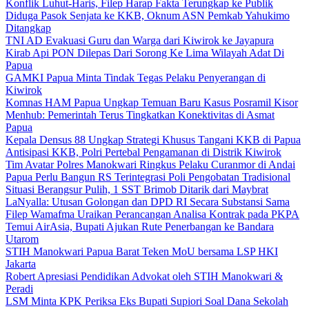
Konflik Luhut-Haris, Filep Harap Fakta Terungkap ke Publik
Diduga Pasok Senjata ke KKB, Oknum ASN Pemkab Yahukimo
Ditangkap
TNI AD Evakuasi Guru dan Warga dari Kiwirok ke Jayapura
Kirab Api PON Dilepas Dari Sorong Ke Lima Wilayah Adat Di
Papua
GAMKI Papua Minta Tindak Tegas Pelaku Penyerangan di
Kiwirok
Komnas HAM Papua Ungkap Temuan Baru Kasus Posramil Kisor
Menhub: Pemerintah Terus Tingkatkan Konektivitas di Asmat
Papua
Kepala Densus 88 Ungkap Strategi Khusus Tangani KKB di Papua
Antisipasi KKB, Polri Pertebal Pengamanan di Distrik Kiwirok
Tim Avatar Polres Manokwari Ringkus Pelaku Curanmor di Andai
Papua Perlu Bangun RS Terintegrasi Poli Pengobatan Tradisional
Situasi Berangsur Pulih, 1 SST Brimob Ditarik dari Maybrat
LaNyalla: Utusan Golongan dan DPD RI Secara Substansi Sama
Filep Wamafma Uraikan Perancangan Analisa Kontrak pada PKPA
Temui AirAsia, Bupati Ajukan Rute Penerbangan ke Bandara
Utarom
STIH Manokwari Papua Barat Teken MoU bersama LSP HKI
Jakarta
Robert Apresiasi Pendidikan Advokat oleh STIH Manokwari &
Peradi
LSM Minta KPK Periksa Eks Bupati Supiori Soal Dana Sekolah