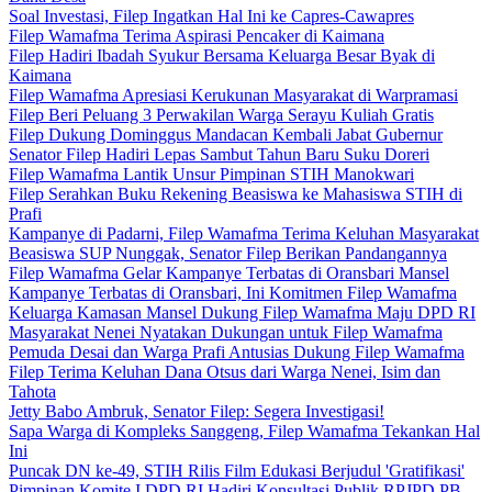
Soal Investasi, Filep Ingatkan Hal Ini ke Capres-Cawapres
Filep Wamafma Terima Aspirasi Pencaker di Kaimana
Filep Hadiri Ibadah Syukur Bersama Keluarga Besar Byak di
Kaimana
Filep Wamafma Apresiasi Kerukunan Masyarakat di Warpramasi
Filep Beri Peluang 3 Perwakilan Warga Serayu Kuliah Gratis
Filep Dukung Dominggus Mandacan Kembali Jabat Gubernur
Senator Filep Hadiri Lepas Sambut Tahun Baru Suku Doreri
Filep Wamafma Lantik Unsur Pimpinan STIH Manokwari
Filep Serahkan Buku Rekening Beasiswa ke Mahasiswa STIH di
Prafi
Kampanye di Padarni, Filep Wamafma Terima Keluhan Masyarakat
Beasiswa SUP Nunggak, Senator Filep Berikan Pandangannya
Filep Wamafma Gelar Kampanye Terbatas di Oransbari Mansel
Kampanye Terbatas di Oransbari, Ini Komitmen Filep Wamafma
Keluarga Kamasan Mansel Dukung Filep Wamafma Maju DPD RI
Masyarakat Nenei Nyatakan Dukungan untuk Filep Wamafma
Pemuda Desai dan Warga Prafi Antusias Dukung Filep Wamafma
Filep Terima Keluhan Dana Otsus dari Warga Nenei, Isim dan
Tahota
Jetty Babo Ambruk, Senator Filep: Segera Investigasi!
Sapa Warga di Kompleks Sanggeng, Filep Wamafma Tekankan Hal
Ini
Puncak DN ke-49, STIH Rilis Film Edukasi Berjudul 'Gratifikasi'
Pimpinan Komite I DPD RI Hadiri Konsultasi Publik RPJPD PB