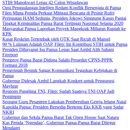
STIH Manokwari Lepas 42 Calon Wisudawan
Opsi Penggalangan Intelijen Redam Konflik Bersenjata di Papua
Filep Minta Pemda Perkuat Mitigasi Bencana di Pesisir Rufei
Peringatan HAM Sedunia, Presiden Jokowi Singgung Kasus Paniai
Tingkat Kriminalitas Papua Barat Tertinggi Nasional Selama 2020
Masyarakat Papua Laporkan Proyek Mangkrak Miliaran Rupiah ke
KPK
Kasat Reskrim Tertembak oleh OTK Saat Ricuh di Mansel
90 % Lulusan Adalah OAP, Filep: Ini Kontribusi STIH untuk Papua
Presiden Dibayangi Isu Papua Lepas Saat Ambil Alih Saham
Freeport
Pemprov Papua Barat Diduga Salahi Prosedur CPNS-PPPK
Formasi 2018
Pemerintah Bentuk Satgas Komunikasi Tegaskan Kebijakan di
Papua
Gubernur Didesak Ambil Langkah Konkret untuk Pengungsi
Maybrat
Respons Panglima TNI, Filep: Sudah Saatnya TNI OAP Jadi
Pemimpin
Seorang Guru Pesantren Lakukan Pembersihan Gereja Jelang Natal
Kapolda Papua: Presiden Bersedia Bertemu Eks KKB yang Sadar
NKRI
Gubernur dan Sekda Papua Barat Tak Open House Saat Nataru
Kas Pemda ‘Ngendap’, Gubernur Papua-Papua Barat Ditegur
Mendagri