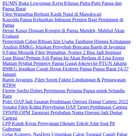
BUMN Buka Lowongan Kerja Khusus Putra-Putri Papua dan
Papua Barat
Filep Wamafma Berbagi Kasih Natal di Manokwari
Kapolda Papua Keluarkan Imbauan Penting Bagi Pendatang di
Papua
Heran Kasus Dugaan Korupsi di Papua Mandek, Mahfud Akan
Evaluasi
Pemerintah Cabut Ribuan Izin Usaha Tambang Hingga Kehutanan
Analisis BMKG Jelaskan Penyebab Bencana Banjir di Jayapura
6 Fakta Menarik Filep Wamafma, Nomor 2 Bisa Jadi Inspirasi
Luar Biasa! Pemain Asli Papua Ini Akan Berlaga di Liga Eropa
Mantan Pejabat Pemprov Papua Gugat Jokowi ke PTUN Jakarta
BMKG Ingatkan Curah Hujan Ekstrem Papua-Papua Barat 14-17
Januari
Banjir Jayapura, Filep Soroti Faktor Lingkungan & Pengawasan
RTRW
Fientje Suebu Dubes Perempuan Pertama Papua untuk Selandia
Baru
Polri: OAP Jadi Sasaran Pembinaan Operasi Damai Cartenz 2022
Senator Filep Kritisi Penyebutan OAP Target Pembinaan Cartenz
TPNPB-OPM Tanggapi Perubahan Nama Operasi Jadi Damai
Cartenz
LPP Kutuk Keras Pernyataan Oknum Tokoh Adat Soal Plt
Gubernur
Gelar Konpers, NasDem Umumkan Calon Tunggal Cagub Pabar