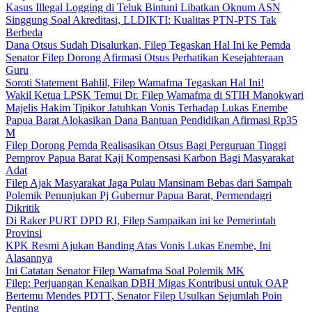
Kasus Illegal Logging di Teluk Bintuni Libatkan Oknum ASN
Singgung Soal Akreditasi, LLDIKTI: Kualitas PTN-PTS Tak
Berbeda
Dana Otsus Sudah Disalurkan, Filep Tegaskan Hal Ini ke Pemda
Senator Filep Dorong Afirmasi Otsus Perhatikan Kesejahteraan
Guru
Soroti Statement Bahlil, Filep Wamafma Tegaskan Hal Ini!
Wakil Ketua LPSK Temui Dr. Filep Wamafma di STIH Manokwari
Majelis Hakim Tipikor Jatuhkan Vonis Terhadap Lukas Enembe
Papua Barat Alokasikan Dana Bantuan Pendidikan Afirmasi Rp35
M
Filep Dorong Pemda Realisasikan Otsus Bagi Perguruan Tinggi
Pemprov Papua Barat Kaji Kompensasi Karbon Bagi Masyarakat
Adat
Filep Ajak Masyarakat Jaga Pulau Mansinam Bebas dari Sampah
Polemik Penunjukan Pj Gubernur Papua Barat, Permendagri
Dikritik
Di Raker PURT DPD RI, Filep Sampaikan ini ke Pemerintah
Provinsi
KPK Resmi Ajukan Banding Atas Vonis Lukas Enembe, Ini
Alasannya
Ini Catatan Senator Filep Wamafma Soal Polemik MK
Filep: Perjuangan Kenaikan DBH Migas Kontribusi untuk OAP
Bertemu Mendes PDTT, Senator Filep Usulkan Sejumlah Poin
Penting