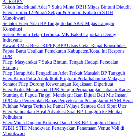
ATR/BPN
Tokoh Intelektual Adat 7 Suku Minta DBH Migas Bintuni Diaudit
Filep Terima 12 Putra/i Sebyar & Sumuri Kuliah di STIH
Manokwari
Senator Filep Nilai BP Tangguh dan SKK Migas Langgar
Konstitusi
Sistem Pemilu Tetap Terbuka, MK Bakal Laporkan Denny
Indrayana
Kawal 3 Misi Besar RIPPP, BPP Otsus Gelar Rapat Konsolidasi
Papua Barat Usulkan Pemekaran Kabupaten/Kota, Ini Respons
DPR
Filep: Masyarakat 7 Suku Bintuni Tengah Hadapi Persoalan
Ekologi
Filep Harap Ada Pengadilan Adat Terkait Masalah BP Tangguh
Filep Kirim Putra Arfak Ikuti Program Perkuliahan ke Malaysia
Senator Filep Dorong Kewenangan Kejaksaan Diperkuat
Filep Kritik Mekanisme DPR Setujui Perpanjangan Jabatan Kades
Stunting di Papua Tinggi, Mendagri: Ikan Dijual Beli Mie Instan
DPD dan Pemerintah Bahas Penyelesaian Pelanggaran HAM Berat
Puluhan Warga Terjun ke Pantai Wijaya Sentosa Cari Siput Uter
Filep Sampaikan Hasil Advokasi Soal BP Tangguh ke Menko
Polhukam
Filep Minta Dugaan Korupsi Dana CSR BP Tangguh Diusut
P2BH STIH Manokwari Pertanyakan Penamaan Venue Voli di
Manokwari