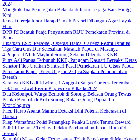
2024
Mangkok Tua Peninggalan Belanda di Idoor Terjaga Baik Hingga
Kini
Jemaat Gereja Idoor Harap Rumah Pastori Dibangun Agar Layak
Huni
DPR RI Bentuk Panja Penyusunan RUU Pemekaran Provinsi di
Papua
Libatkan 1.925 Personel, Operasi Damai Cartenz Resmi Dimulai
Tiga Cara Gus Dur Selesaikan Masalah Papua di Masanya
4 Prajurit TNI di Maybrat Sorong Selatan Ditembak KKB
Putra Asli Papua Terbunuh KKB, Pangdam Kasuari Bereaksi Keras
Senator Filep Uraikan 5 Intisari Pasal Pemekaran UU Otsus Papua
Pemekaran Papua, Filep Ungkap 2 Opsi Siapkan Pemerintahan
Daerah
Serangan KKB di Kiwirok, 1 Anggota Satgas Cartenz Tertembak
Tok! Ini Jadwal Resmi Pilpres dan Pilkada 2024
Dua Kelompok Warga Bentrok di Sorong, Belasan Orang Tewas
Pelaku Bentrok di Kota Sorong Bukan Orang Papua, Ini
Kronologinya
Filep Harap Aparat Mampu Deteksi Dini Potensi Kekerasan di
Daerah
Filep Wamafma: Polisi Penangkap Pelaku Layak Terima Reward
Polisi Ringkus 2 Terduga Pelaku Pembunuhan Khani Rumaf di
Sorong
Sejumlah Massa Gelar Demonstrasi Tolak Pemekaran di Manokwari