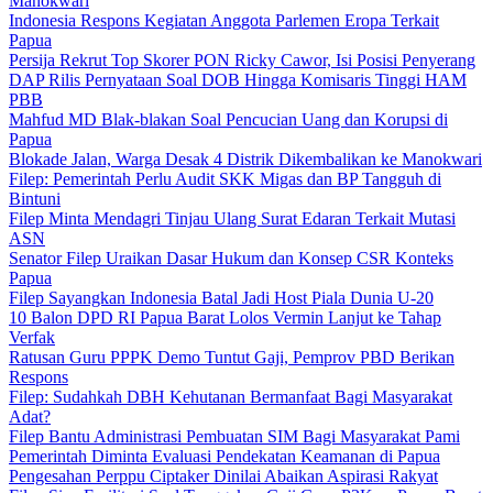
Manokwari
Indonesia Respons Kegiatan Anggota Parlemen Eropa Terkait
Papua
Persija Rekrut Top Skorer PON Ricky Cawor, Isi Posisi Penyerang
DAP Rilis Pernyataan Soal DOB Hingga Komisaris Tinggi HAM
PBB
Mahfud MD Blak-blakan Soal Pencucian Uang dan Korupsi di
Papua
Blokade Jalan, Warga Desak 4 Distrik Dikembalikan ke Manokwari
Filep: Pemerintah Perlu Audit SKK Migas dan BP Tangguh di
Bintuni
Filep Minta Mendagri Tinjau Ulang Surat Edaran Terkait Mutasi
ASN
Senator Filep Uraikan Dasar Hukum dan Konsep CSR Konteks
Papua
Filep Sayangkan Indonesia Batal Jadi Host Piala Dunia U-20
10 Balon DPD RI Papua Barat Lolos Vermin Lanjut ke Tahap
Verfak
Ratusan Guru PPPK Demo Tuntut Gaji, Pemprov PBD Berikan
Respons
Filep: Sudahkah DBH Kehutanan Bermanfaat Bagi Masyarakat
Adat?
Filep Bantu Administrasi Pembuatan SIM Bagi Masyarakat Pami
Pemerintah Diminta Evaluasi Pendekatan Keamanan di Papua
Pengesahan Perppu Ciptaker Dinilai Abaikan Aspirasi Rakyat