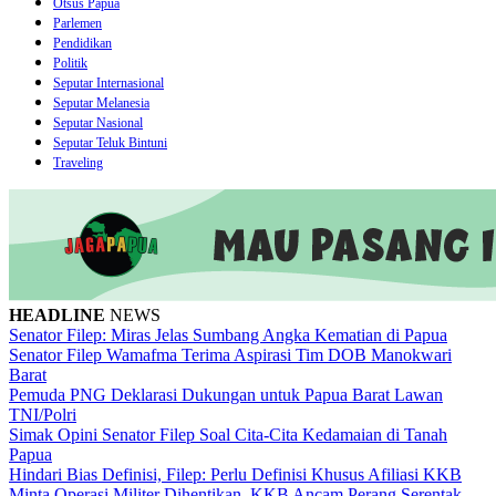
Otsus Papua
Parlemen
Pendidikan
Politik
Seputar Internasional
Seputar Melanesia
Seputar Nasional
Seputar Teluk Bintuni
Traveling
HEADLINE
NEWS
Senator Filep: Miras Jelas Sumbang Angka Kematian di Papua
Senator Filep Wamafma Terima Aspirasi Tim DOB Manokwari
Barat
Pemuda PNG Deklarasi Dukungan untuk Papua Barat Lawan
TNI/Polri
Simak Opini Senator Filep Soal Cita-Cita Kedamaian di Tanah
Papua
Hindari Bias Definisi, Filep: Perlu Definisi Khusus Afiliasi KKB
Minta Operasi Militer Dihentikan, KKB Ancam Perang Serentak