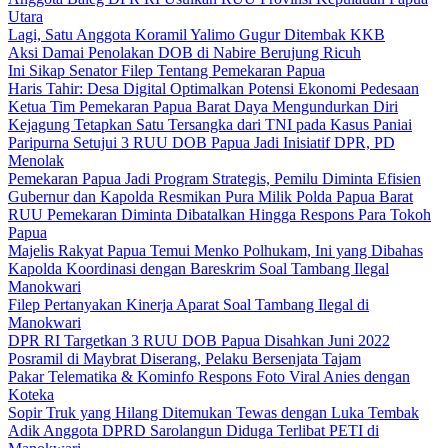
Utara
Lagi, Satu Anggota Koramil Yalimo Gugur Ditembak KKB
Aksi Damai Penolakan DOB di Nabire Berujung Ricuh
Ini Sikap Senator Filep Tentang Pemekaran Papua
Haris Tahir: Desa Digital Optimalkan Potensi Ekonomi Pedesaan
Ketua Tim Pemekaran Papua Barat Daya Mengundurkan Diri
Kejagung Tetapkan Satu Tersangka dari TNI pada Kasus Paniai
Paripurna Setujui 3 RUU DOB Papua Jadi Inisiatif DPR, PD
Menolak
Pemekaran Papua Jadi Program Strategis, Pemilu Diminta Efisien
Gubernur dan Kapolda Resmikan Pura Milik Polda Papua Barat
RUU Pemekaran Diminta Dibatalkan Hingga Respons Para Tokoh
Papua
Majelis Rakyat Papua Temui Menko Polhukam, Ini yang Dibahas
Kapolda Koordinasi dengan Bareskrim Soal Tambang Ilegal
Manokwari
Filep Pertanyakan Kinerja Aparat Soal Tambang Ilegal di
Manokwari
DPR RI Targetkan 3 RUU DOB Papua Disahkan Juni 2022
Posramil di Maybrat Diserang, Pelaku Bersenjata Tajam
Pakar Telematika & Kominfo Respons Foto Viral Anies dengan
Koteka
Sopir Truk yang Hilang Ditemukan Tewas dengan Luka Tembak
Adik Anggota DPRD Sarolangun Diduga Terlibat PETI di