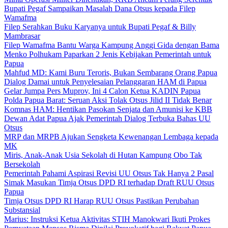
Bupati Pegaf Sampaikan Masalah Dana Otsus kepada Filep
Wamafma
Filep Serahkan Buku Karyanya untuk Bupati Pegaf & Billy
Mambrasar
Filep Wamafma Bantu Warga Kampung Anggi Gida dengan Bama
Menko Polhukam Paparkan 2 Jenis Kebijakan Pemerintah untuk
Papua
Mahfud MD: Kami Buru Teroris, Bukan Sembarang Orang Papua
Dialog Damai untuk Penyelesaian Pelanggaran HAM di Papua
Gelar Jumpa Pers Muprov, Ini 4 Calon Ketua KADIN Papua
Polda Papua Barat: Seruan Aksi Tolak Otsus Jilid II Tidak Benar
Komnas HAM: Hentikan Pasokan Senjata dan Amunisi ke KBB
Dewan Adat Papua Ajak Pemerintah Dialog Terbuka Bahas UU
Otsus
MRP dan MRPB Ajukan Sengketa Kewenangan Lembaga kepada
MK
Miris, Anak-Anak Usia Sekolah di Hutan Kampung Obo Tak
Bersekolah
Pemerintah Pahami Aspirasi Revisi UU Otsus Tak Hanya 2 Pasal
Simak Masukan Timja Otsus DPD RI terhadap Draft RUU Otsus
Papua
Timja Otsus DPD RI Harap RUU Otsus Pastikan Perubahan
Substansial
Marius: Instruksi Ketua Aktivitas STIH Manokwari Ikuti Prokes