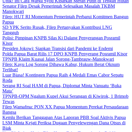
Unik! Ini Cara Warga Syou Kibarkan Merah Putih di Tengah Hutan
Senator Filep Desak Pemerintah Selesaikan Masalah TKBM
Manokwari
Filep: HUT RI Momentum Pemerintah Perbarui Komitmen Bangun
Papua
SD YPK Serito Rusak, Filep Pertanyakan Kontribusi LNG
Tangguh
Polisi: Pimpinan KNPB Silas Ki Dalang Penyerangan Posramil
Kisor
Presiden Jokowi: Siapkan Transisi dari Pandemi ke Endemi
Polda Papua Barat Rilis 17 DPO KNPB Penyerang Posramil Kisor
TPNPB Klaim Kuasai Jalan Sorong-Tambrauw-Manokwari
Filep: Kayu Log Sorong Dibawa Kabur, Hukum Berat Oknum
Terlibat!
Luar Biasa! Kontingen Papua Raih 4 Medali Emas Cabor Sepatu
Roda
Serang RI Soal HAM di Papua, Diplomat Minta Vanuatu ‘Buka
Mata’
TPNPB-OPM Ngalum Kupel Akui Serangan di Kiwirok, 1 Brimob
Tewas
Filep Wamafma: PON XX Papua Momentum Perekat Persaudaraan
Bangsa
Kemlu Berikan Tanggapan Atas Laporan PBB Soal Aktivis Papua
LSM Minta Kejati Periksa Dugaan Penyelewengan Dana Otsus di
Biak