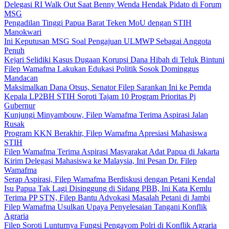
Delegasi RI Walk Out Saat Benny Wenda Hendak Pidato di Forum
MSG
Pengadilan Tinggi Papua Barat Teken MoU dengan STIH
Manokwari
Ini Keputusan MSG Soal Pengajuan ULMWP Sebagai Anggota
Penuh
Kejari Selidiki Kasus Dugaan Korupsi Dana Hibah di Teluk Bintuni
Filep Wamafma Lakukan Edukasi Politik Sosok Dominggus
Mandacan
Maksimalkan Dana Otsus, Senator Filep Sarankan Ini ke Pemda
Kepala LP2BH STIH Soroti Tajam 10 Program Prioritas Pj
Gubernur
Kunjungi Minyambouw, Filep Wamafma Terima Aspirasi Jalan
Rusak
Program KKN Berakhir, Filep Wamafma Apresiasi Mahasiswa
STIH
Filep Wamafma Terima Aspirasi Masyarakat Adat Papua di Jakarta
Kirim Delegasi Mahasiswa ke Malaysia, Ini Pesan Dr. Filep
Wamafma
Serap Aspirasi, Filep Wamafma Berdiskusi dengan Petani Kendal
Isu Papua Tak Lagi Disinggung di Sidang PBB, Ini Kata Kemlu
Terima PP STN, Filep Bantu Advokasi Masalah Petani di Jambi
Filep Wamafma Usulkan Upaya Penyelesaian Tangani Konflik
Agraria
Filep Soroti Lunturnya Fungsi Pengayom Polri di Konflik Agraria