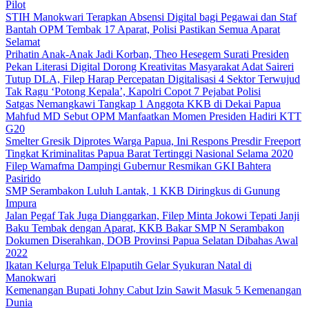
Pilot
STIH Manokwari Terapkan Absensi Digital bagi Pegawai dan Staf
Bantah OPM Tembak 17 Aparat, Polisi Pastikan Semua Aparat
Selamat
Prihatin Anak-Anak Jadi Korban, Theo Hesegem Surati Presiden
Pekan Literasi Digital Dorong Kreativitas Masyarakat Adat Saireri
Tutup DLA, Filep Harap Percepatan Digitalisasi 4 Sektor Terwujud
Tak Ragu ‘Potong Kepala’, Kapolri Copot 7 Pejabat Polisi
Satgas Nemangkawi Tangkap 1 Anggota KKB di Dekai Papua
Mahfud MD Sebut OPM Manfaatkan Momen Presiden Hadiri KTT
G20
Smelter Gresik Diprotes Warga Papua, Ini Respons Presdir Freeport
Tingkat Kriminalitas Papua Barat Tertinggi Nasional Selama 2020
Filep Wamafma Dampingi Gubernur Resmikan GKI Bahtera
Pasirido
SMP Serambakon Luluh Lantak, 1 KKB Diringkus di Gunung
Impura
Jalan Pegaf Tak Juga Dianggarkan, Filep Minta Jokowi Tepati Janji
Baku Tembak dengan Aparat, KKB Bakar SMP N Serambakon
Dokumen Diserahkan, DOB Provinsi Papua Selatan Dibahas Awal
2022
Ikatan Kelurga Teluk Elpaputih Gelar Syukuran Natal di
Manokwari
Kemenangan Bupati Johny Cabut Izin Sawit Masuk 5 Kemenangan
Dunia