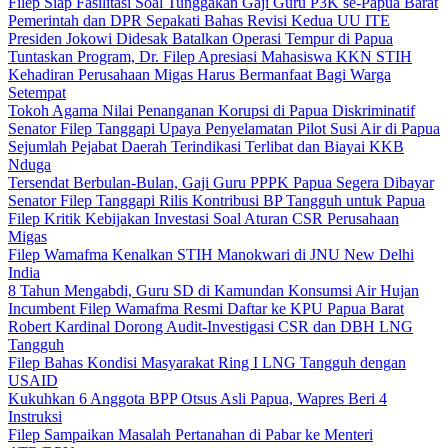
Filep Siap Fasilitasi Soal Tunggakan Gaji Guru P3K se-Papua Barat
Pemerintah dan DPR Sepakati Bahas Revisi Kedua UU ITE
Presiden Jokowi Didesak Batalkan Operasi Tempur di Papua
Tuntaskan Program, Dr. Filep Apresiasi Mahasiswa KKN STIH
Kehadiran Perusahaan Migas Harus Bermanfaat Bagi Warga
Setempat
Tokoh Agama Nilai Penanganan Korupsi di Papua Diskriminatif
Senator Filep Tanggapi Upaya Penyelamatan Pilot Susi Air di Papua
Sejumlah Pejabat Daerah Terindikasi Terlibat dan Biayai KKB
Nduga
Tersendat Berbulan-Bulan, Gaji Guru PPPK Papua Segera Dibayar
Senator Filep Tanggapi Rilis Kontribusi BP Tangguh untuk Papua
Filep Kritik Kebijakan Investasi Soal Aturan CSR Perusahaan
Migas
Filep Wamafma Kenalkan STIH Manokwari di JNU New Delhi
India
8 Tahun Mengabdi, Guru SD di Kamundan Konsumsi Air Hujan
Incumbent Filep Wamafma Resmi Daftar ke KPU Papua Barat
Robert Kardinal Dorong Audit-Investigasi CSR dan DBH LNG
Tangguh
Filep Bahas Kondisi Masyarakat Ring I LNG Tangguh dengan
USAID
Kukuhkan 6 Anggota BPP Otsus Asli Papua, Wapres Beri 4
Instruksi
Filep Sampaikan Masalah Pertanahan di Pabar ke Menteri