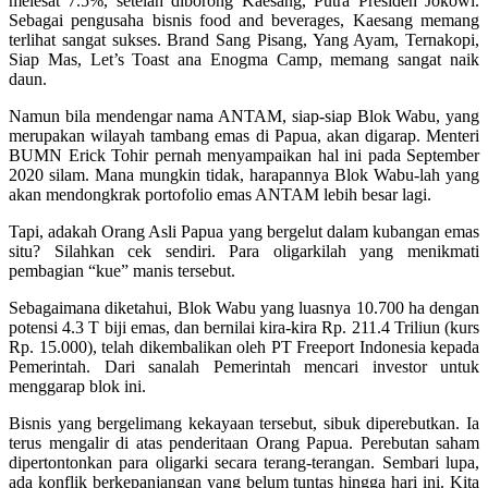
melesat 7.5%, setelah diborong Kaesang, Putra Presiden Jokowi.
Sebagai pengusaha bisnis food and beverages, Kaesang memang
terlihat sangat sukses. Brand Sang Pisang, Yang Ayam, Ternakopi,
Siap Mas, Let’s Toast ana Enogma Camp, memang sangat naik
daun.
Namun bila mendengar nama ANTAM, siap-siap Blok Wabu, yang
merupakan wilayah tambang emas di Papua, akan digarap. Menteri
BUMN Erick Tohir pernah menyampaikan hal ini pada September
2020 silam. Mana mungkin tidak, harapannya Blok Wabu-lah yang
akan mendongkrak portofolio emas ANTAM lebih besar lagi.
Tapi, adakah Orang Asli Papua yang bergelut dalam kubangan emas
situ? Silahkan cek sendiri. Para oligarkilah yang menikmati
pembagian “kue” manis tersebut.
Sebagaimana diketahui, Blok Wabu yang luasnya 10.700 ha dengan
potensi 4.3 T biji emas, dan bernilai kira-kira Rp. 211.4 Triliun (kurs
Rp. 15.000), telah dikembalikan oleh PT Freeport Indonesia kepada
Pemerintah. Dari sanalah Pemerintah mencari investor untuk
menggarap blok ini.
Bisnis yang bergelimang kekayaan tersebut, sibuk diperebutkan. Ia
terus mengalir di atas penderitaan Orang Papua. Perebutan saham
dipertontonkan para oligarki secara terang-terangan. Sembari lupa,
ada konflik berkepanjangan yang belum tuntas hingga hari ini. Kita