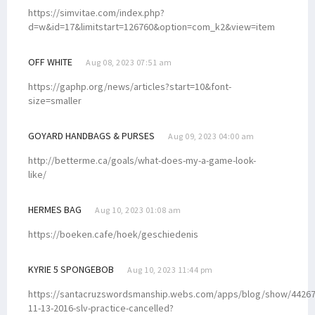
https://simvitae.com/index.php?
d=w&id=17&limitstart=126760&option=com_k2&view=item
OFF WHITE
Aug 08, 2023 07:51 am
https://gaphp.org/news/articles?start=10&font-
size=smaller
GOYARD HANDBAGS & PURSES
Aug 09, 2023 04:00 am
http://betterme.ca/goals/what-does-my-a-game-look-
like/
HERMES BAG
Aug 10, 2023 01:08 am
https://boeken.cafe/hoek/geschiedenis
KYRIE 5 SPONGEBOB
Aug 10, 2023 11:44 pm
https://santacruzswordsmanship.webs.com/apps/blog/show/44267
11-13-2016-slv-practice-cancelled?