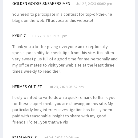
GOLDEN GOOSE SNEAKERS MEN
Jul 22, 2023 06:02 pm
You need to participate in a contest for top-of-the-line
blogs on the web. I'll advocate this website!
KYRIE 7
Jul 22, 2023 09:29 pm
Thank you a lot for giving everyone an exceptionally
special possiblity to check tips from this site. It is often
very sweet plus full of a good time for me personally and
my office mates to visit your web site at the least three
times weekly to read the l
HERMES OUTLET
Jul 23, 2023 03:52 pm
I truly wanted to write down a quick remark to thank you
for these superb hints you are showing on this site. My
particularly long internet investigation has finally been
paid with reasonable insight to share with my good
friends. I 'd tell you that we vis
PALM ANGELS
Jul 24, 2023 10:08 am