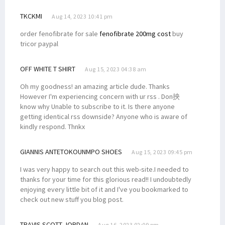
TKCKMI
Aug 14, 2023 10:41 pm
order fenofibrate for sale
fenofibrate 200mg cost
buy
tricor paypal
OFF WHITE T SHIRT
Aug 15, 2023 04:38 am
Oh my goodness! an amazing article dude. Thanks
However I'm experiencing concern with ur rss . Don抰
know why Unable to subscribe to it. Is there anyone
getting identical rss downside? Anyone who is aware of
kindly respond. Thnkx
GIANNIS ANTETOKOUNMPO SHOES
Aug 15, 2023 09:45 pm
I was very happy to search out this web-site.I needed to
thanks for your time for this glorious read!! I undoubtedly
enjoying every little bit of it and I've you bookmarked to
check out new stuff you blog post.
TRAVIS SCOTT JORDAN
Aug 16, 2023 02:09 pm