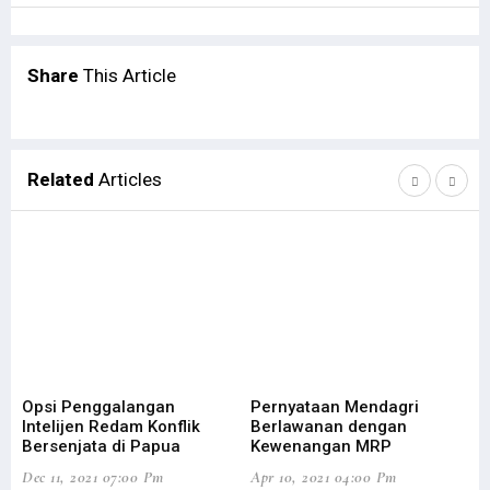
Share
This Article
Related
Articles
Opsi Penggalangan
Pernyataan Mendagri
St
Intelijen Redam Konflik
Berlawanan dengan
Ko
Bersenjata di Papua
Kewenangan MRP
By
Dec 11, 2021 07:00 Pm
Apr 10, 2021 04:00 Pm
Mar