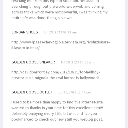
rescuing me from this type of situation. Because of
searching throughout the world-wide-web and coming
across tricks which were not powerful, I was thinking my
entire life was done. Being alive wit
JORDAN SHOES
Jul 29, 2023 03:32 am
http://www.ilpaesechevoglio.altervista.org/rivoluzionare-
il-lavoro-in-italia/
GOLDEN GOOSE SNEAKER
Jul 29, 2023 10:11 pm
http://davidbarrkirtley.com/2012/10/19/for-hellboy-
creator-mike-mignola-the-real-horror-is-hollywood/
GOLDEN GOOSE OUTLET
Jul 30, 2023 12:41 pm
I used to be more than happy to find this internet-site.I
wanted to thanks in your time for this excellent learn!! I
definitely enjoying every little bit of it and I've you
bookmarked to check out new stuff you weblog post.