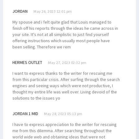
JORDAN
May 26, 2023 12:01 pm
My spouse and i felt quite glad that Louis managed to
finish off his reports through the ideas he came across in
your site. It's not at all simplistic to just find yourself
offering instructions which usually most people have
been selling. Therefore we rem
HERMES OUTLET
May 27, 2023 02:32 pm
I want to express thanks to the writer for rescuing me
from this particular crisis. After surfing through the search
engines and seeing ways which were not productive, I
thought my entire life was well over. Living devoid of the
solutions to the issues yo
JORDAN 1 MID
May 28, 2023 05:13 pm
I have to express appreciation to the writer for rescuing
me from this dilemma. After searching throughout the
world wide web and obtaining ideas that were not