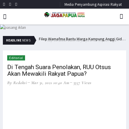
Media Penyambung Aspirasi Rakyat
Filep Serahkan Buku Karyanya untuk Bupati Pegaf & Billy Mambrasar
Filep Wamafma Bantu Warga Kampung Anggi Gida dengan Bama
HEADLINE
NEWS
Editorial
Di Tengah Suara Penolakan, RUU Otsus
Akan Mewakili Rakyat Papua?
By Redaksi
Mar 31, 2021 10:40 Am
3357 Views