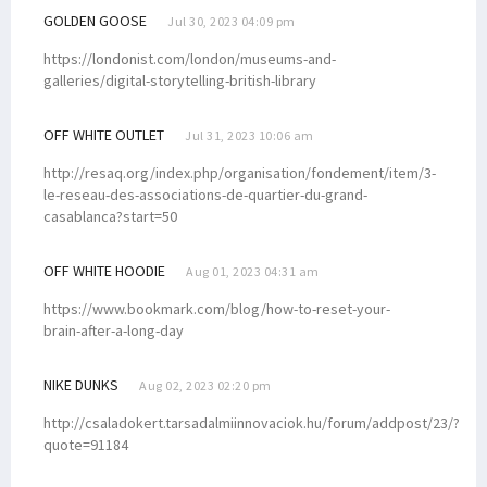
GOLDEN GOOSE
Jul 30, 2023 04:09 pm
https://londonist.com/london/museums-and-
galleries/digital-storytelling-british-library
OFF WHITE OUTLET
Jul 31, 2023 10:06 am
http://resaq.org/index.php/organisation/fondement/item/3-
le-reseau-des-associations-de-quartier-du-grand-
casablanca?start=50
OFF WHITE HOODIE
Aug 01, 2023 04:31 am
https://www.bookmark.com/blog/how-to-reset-your-
brain-after-a-long-day
NIKE DUNKS
Aug 02, 2023 02:20 pm
http://csaladokert.tarsadalmiinnovaciok.hu/forum/addpost/23/?
quote=91184