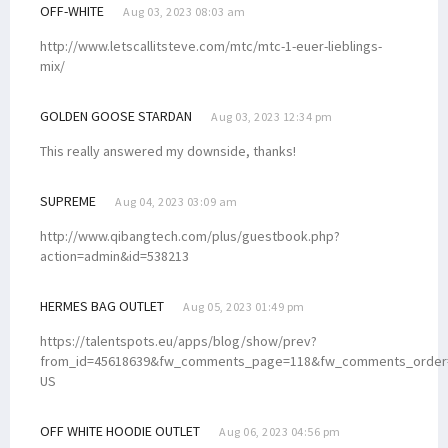
OFF-WHITE
Aug 03, 2023 08:03 am
http://www.letscallitsteve.com/mtc/mtc-1-euer-lieblings-
mix/
GOLDEN GOOSE STARDAN
Aug 03, 2023 12:34 pm
This really answered my downside, thanks!
SUPREME
Aug 04, 2023 03:09 am
http://www.qibangtech.com/plus/guestbook.php?
action=admin&id=538213
HERMES BAG OUTLET
Aug 05, 2023 01:49 pm
https://talentspots.eu/apps/blog/show/prev?
from_id=45618639&fw_comments_page=118&fw_comments_order=D
US
OFF WHITE HOODIE OUTLET
Aug 06, 2023 04:56 pm