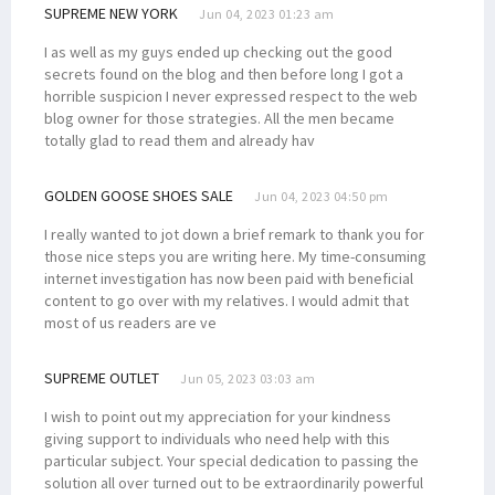
SUPREME NEW YORK
Jun 04, 2023 01:23 am
I as well as my guys ended up checking out the good
secrets found on the blog and then before long I got a
horrible suspicion I never expressed respect to the web
blog owner for those strategies. All the men became
totally glad to read them and already hav
GOLDEN GOOSE SHOES SALE
Jun 04, 2023 04:50 pm
I really wanted to jot down a brief remark to thank you for
those nice steps you are writing here. My time-consuming
internet investigation has now been paid with beneficial
content to go over with my relatives. I would admit that
most of us readers are ve
SUPREME OUTLET
Jun 05, 2023 03:03 am
I wish to point out my appreciation for your kindness
giving support to individuals who need help with this
particular subject. Your special dedication to passing the
solution all over turned out to be extraordinarily powerful