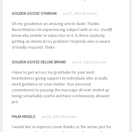
GOLDEN GOOSE STARDAN
Jul 27, 2023 04:35 am
Oh my goodness! an amazing article dude. Thanks
Nevertheless I'm experiencing subject with ur rss . Don抰
know why Unable to subscribe to it. Is there anybody
getting an identical rss problem? Anybody who is aware
of kindly respond. Thnkx
GOLDEN GOOSE DELUXE BRAND
Jul 27, 2023 10:33 am
I have to get across my gratitude for your kind-
heartedness giving support to individuals who actually
need guidance on your matter. Your personal
commitment to passing the message all over ended up
being remarkably useful and have continuously allowed
pro
PALM ANGELS
Jul 28, 2023 05:35 am
I would like to express some thanks to the writer just for