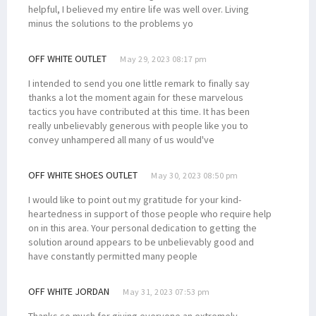
helpful, I believed my entire life was well over. Living
minus the solutions to the problems yo
OFF WHITE OUTLET
May 29, 2023 08:17 pm
I intended to send you one little remark to finally say
thanks a lot the moment again for these marvelous
tactics you have contributed at this time. It has been
really unbelievably generous with people like you to
convey unhampered all many of us would've
OFF WHITE SHOES OUTLET
May 30, 2023 08:50 pm
I would like to point out my gratitude for your kind-
heartedness in support of those people who require help
on in this area. Your personal dedication to getting the
solution around appears to be unbelievably good and
have constantly permitted many people
OFF WHITE JORDAN
May 31, 2023 07:53 pm
Thanks so much for giving everyone an extremely