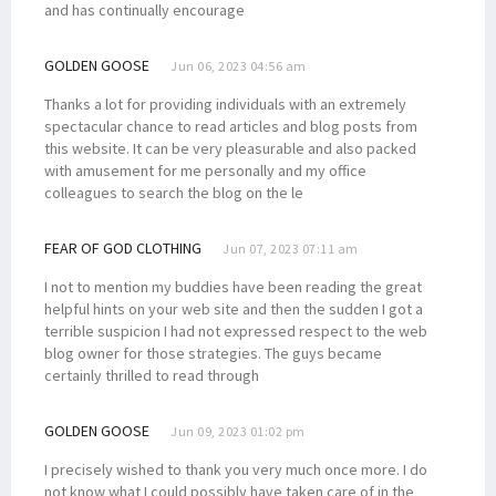
and has continually encourage
GOLDEN GOOSE
Jun 06, 2023 04:56 am
Thanks a lot for providing individuals with an extremely
spectacular chance to read articles and blog posts from
this website. It can be very pleasurable and also packed
with amusement for me personally and my office
colleagues to search the blog on the le
FEAR OF GOD CLOTHING
Jun 07, 2023 07:11 am
I not to mention my buddies have been reading the great
helpful hints on your web site and then the sudden I got a
terrible suspicion I had not expressed respect to the web
blog owner for those strategies. The guys became
certainly thrilled to read through
GOLDEN GOOSE
Jun 09, 2023 01:02 pm
I precisely wished to thank you very much once more. I do
not know what I could possibly have taken care of in the