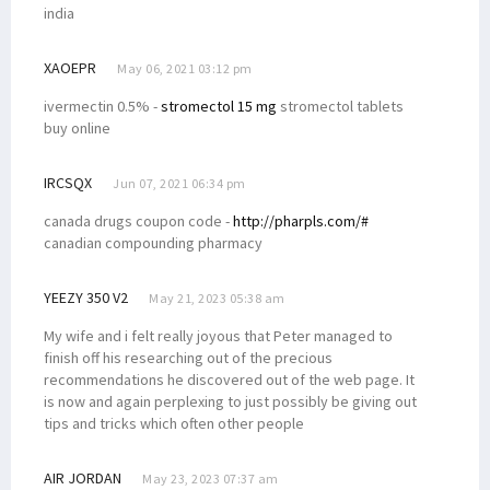
india
XAOEPR
May 06, 2021 03:12 pm
ivermectin 0.5% -
stromectol 15 mg
stromectol tablets
buy online
IRCSQX
Jun 07, 2021 06:34 pm
canada drugs coupon code -
http://pharpls.com/#
canadian compounding pharmacy
YEEZY 350 V2
May 21, 2023 05:38 am
My wife and i felt really joyous that Peter managed to
finish off his researching out of the precious
recommendations he discovered out of the web page. It
is now and again perplexing to just possibly be giving out
tips and tricks which often other people
AIR JORDAN
May 23, 2023 07:37 am