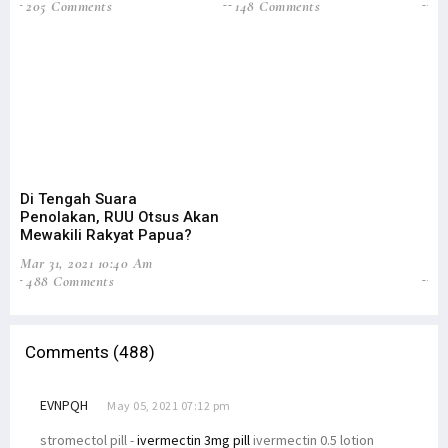
205 Comments
148 Comments
3
Di Tengah Suara
OA
Penolakan, RUU Otsus Akan
Ta
Mewakili Rakyat Papua?
Tr
Mar 31, 2021 10:40 Am
Oct
488 Comments
27
Comments (488)
EVNPQH
May 05, 2021 07:12 pm
stromectol pill -
ivermectin 3mg pill
ivermectin 0.5 lotion