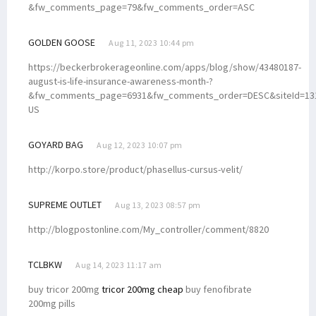
&fw_comments_page=79&fw_comments_order=ASC
GOLDEN GOOSE
Aug 11, 2023 10:44 pm
https://beckerbrokerageonline.com/apps/blog/show/43480187-
august-is-life-insurance-awareness-month-?
&fw_comments_page=6931&fw_comments_order=DESC&siteId=131
US
GOYARD BAG
Aug 12, 2023 10:07 pm
http://korpo.store/product/phasellus-cursus-velit/
SUPREME OUTLET
Aug 13, 2023 08:57 pm
http://blogpostonline.com/My_controller/comment/8820
TCLBKW
Aug 14, 2023 11:17 am
buy tricor 200mg
tricor 200mg cheap
buy fenofibrate
200mg pills