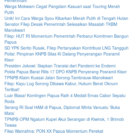
Pemerintah!
Warga Mokwam Cegat Pangdam Kasuari saat Touring Merah
Putih
Unik! Ini Cara Warga Syou Kibarkan Merah Putih di Tengah Hutan
Senator Filep Desak Pemerintah Selesaikan Masalah TKBM
Manokwari
Filep: HUT RI Momentum Pemerintah Perbarui Komitmen Bangun
Papua
SD YPK Serito Rusak, Filep Pertanyakan Kontribusi LNG Tangguh
Polisi: Pimpinan KNPB Silas Ki Dalang Penyerangan Posramil
Kisor
Presiden Jokowi: Siapkan Transisi dari Pandemi ke Endemi
Polda Papua Barat Rilis 17 DPO KNPB Penyerang Posramil Kisor
TPNPB Klaim Kuasai Jalan Sorong-Tambrauw-Manokwari
Filep: Kayu Log Sorong Dibawa Kabur, Hukum Berat Oknum
Terlibat!
Luar Biasa! Kontingen Papua Raih 4 Medali Emas Cabor Sepatu
Roda
Serang RI Soal HAM di Papua, Diplomat Minta Vanuatu ‘Buka
Mata’
TPNPB-OPM Ngalum Kupel Akui Serangan di Kiwirok, 1 Brimob
Tewas
Filep Wamafma: PON XX Papua Momentum Perekat