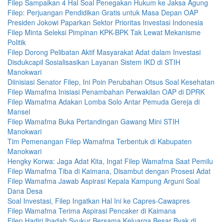
Filep Sampaikan 4 Hal Soal Penegakan Hukum ke Jaksa Agung
Filep: Perjuangan Pendidikan Gratis untuk Masa Depan OAP
Presiden Jokowi Paparkan Sektor Prioritas Investasi Indonesia
Filep Minta Seleksi Pimpinan KPK-BPK Tak Lewat Mekanisme
Politik
Filep Dorong Pelibatan Aktif Masyarakat Adat dalam Investasi
Disdukcapil Sosialisasikan Layanan Sistem IKD di STIH
Manokwari
Diinisiasi Senator Filep, Ini Poin Perubahan Otsus Soal Kesehatan
Filep Wamafma Inisiasi Penambahan Perwakilan OAP di DPRK
Filep Wamafma Adakan Lomba Solo Antar Pemuda Gereja di
Mansel
Filep Wamafma Buka Pertandingan Gawang Mini STIH
Manokwari
Tim Pemenangan Filep Wamafma Terbentuk di Kabupaten
Manokwari
Hengky Korwa: Jaga Adat Kita, Ingat Filep Wamafma Saat Pemilu
Filep Wamafma Tiba di Kaimana, Disambut dengan Prosesi Adat
Filep Wamafma Jawab Aspirasi Kepala Kampung Arguni Soal
Dana Desa
Soal Investasi, Filep Ingatkan Hal Ini ke Capres-Cawapres
Filep Wamafma Terima Aspirasi Pencaker di Kaimana
Filep Hadiri Ibadah Syukur Bersama Keluarga Besar Byak di