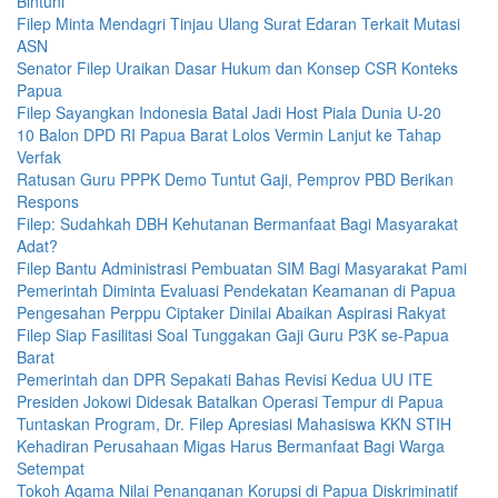
Bintuni
Filep Minta Mendagri Tinjau Ulang Surat Edaran Terkait Mutasi
ASN
Senator Filep Uraikan Dasar Hukum dan Konsep CSR Konteks
Papua
Filep Sayangkan Indonesia Batal Jadi Host Piala Dunia U-20
10 Balon DPD RI Papua Barat Lolos Vermin Lanjut ke Tahap
Verfak
Ratusan Guru PPPK Demo Tuntut Gaji, Pemprov PBD Berikan
Respons
Filep: Sudahkah DBH Kehutanan Bermanfaat Bagi Masyarakat
Adat?
Filep Bantu Administrasi Pembuatan SIM Bagi Masyarakat Pami
Pemerintah Diminta Evaluasi Pendekatan Keamanan di Papua
Pengesahan Perppu Ciptaker Dinilai Abaikan Aspirasi Rakyat
Filep Siap Fasilitasi Soal Tunggakan Gaji Guru P3K se-Papua
Barat
Pemerintah dan DPR Sepakati Bahas Revisi Kedua UU ITE
Presiden Jokowi Didesak Batalkan Operasi Tempur di Papua
Tuntaskan Program, Dr. Filep Apresiasi Mahasiswa KKN STIH
Kehadiran Perusahaan Migas Harus Bermanfaat Bagi Warga
Setempat
Tokoh Agama Nilai Penanganan Korupsi di Papua Diskriminatif