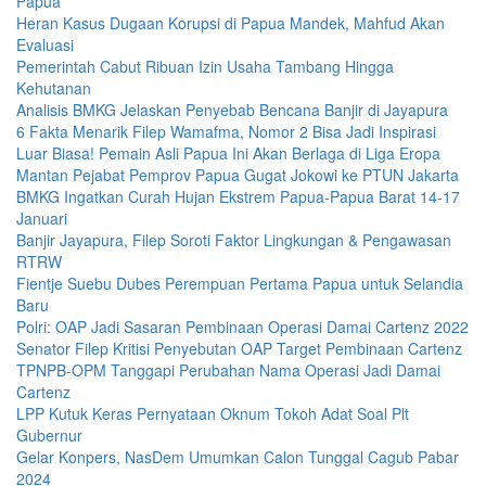
Papua
Heran Kasus Dugaan Korupsi di Papua Mandek, Mahfud Akan
Evaluasi
Pemerintah Cabut Ribuan Izin Usaha Tambang Hingga
Kehutanan
Analisis BMKG Jelaskan Penyebab Bencana Banjir di Jayapura
6 Fakta Menarik Filep Wamafma, Nomor 2 Bisa Jadi Inspirasi
Luar Biasa! Pemain Asli Papua Ini Akan Berlaga di Liga Eropa
Mantan Pejabat Pemprov Papua Gugat Jokowi ke PTUN Jakarta
BMKG Ingatkan Curah Hujan Ekstrem Papua-Papua Barat 14-17
Januari
Banjir Jayapura, Filep Soroti Faktor Lingkungan & Pengawasan
RTRW
Fientje Suebu Dubes Perempuan Pertama Papua untuk Selandia
Baru
Polri: OAP Jadi Sasaran Pembinaan Operasi Damai Cartenz 2022
Senator Filep Kritisi Penyebutan OAP Target Pembinaan Cartenz
TPNPB-OPM Tanggapi Perubahan Nama Operasi Jadi Damai
Cartenz
LPP Kutuk Keras Pernyataan Oknum Tokoh Adat Soal Plt
Gubernur
Gelar Konpers, NasDem Umumkan Calon Tunggal Cagub Pabar
2024