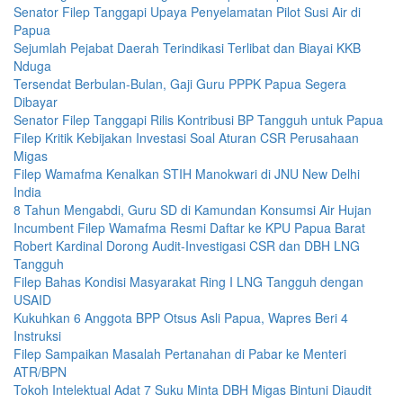
Senator Filep Tanggapi Upaya Penyelamatan Pilot Susi Air di
Papua
Sejumlah Pejabat Daerah Terindikasi Terlibat dan Biayai KKB
Nduga
Tersendat Berbulan-Bulan, Gaji Guru PPPK Papua Segera
Dibayar
Senator Filep Tanggapi Rilis Kontribusi BP Tangguh untuk Papua
Filep Kritik Kebijakan Investasi Soal Aturan CSR Perusahaan
Migas
Filep Wamafma Kenalkan STIH Manokwari di JNU New Delhi
India
8 Tahun Mengabdi, Guru SD di Kamundan Konsumsi Air Hujan
Incumbent Filep Wamafma Resmi Daftar ke KPU Papua Barat
Robert Kardinal Dorong Audit-Investigasi CSR dan DBH LNG
Tangguh
Filep Bahas Kondisi Masyarakat Ring I LNG Tangguh dengan
USAID
Kukuhkan 6 Anggota BPP Otsus Asli Papua, Wapres Beri 4
Instruksi
Filep Sampaikan Masalah Pertanahan di Pabar ke Menteri
ATR/BPN
Tokoh Intelektual Adat 7 Suku Minta DBH Migas Bintuni Diaudit