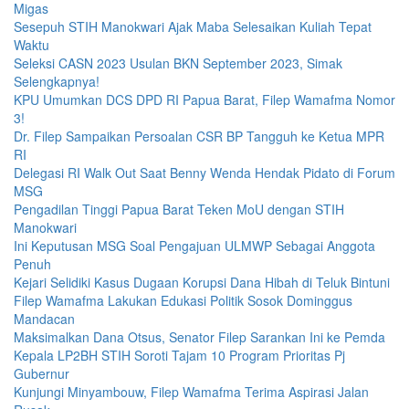
Migas
Sesepuh STIH Manokwari Ajak Maba Selesaikan Kuliah Tepat
Waktu
Seleksi CASN 2023 Usulan BKN September 2023, Simak
Selengkapnya!
KPU Umumkan DCS DPD RI Papua Barat, Filep Wamafma Nomor
3!
Dr. Filep Sampaikan Persoalan CSR BP Tangguh ke Ketua MPR
RI
Delegasi RI Walk Out Saat Benny Wenda Hendak Pidato di Forum
MSG
Pengadilan Tinggi Papua Barat Teken MoU dengan STIH
Manokwari
Ini Keputusan MSG Soal Pengajuan ULMWP Sebagai Anggota
Penuh
Kejari Selidiki Kasus Dugaan Korupsi Dana Hibah di Teluk Bintuni
Filep Wamafma Lakukan Edukasi Politik Sosok Dominggus
Mandacan
Maksimalkan Dana Otsus, Senator Filep Sarankan Ini ke Pemda
Kepala LP2BH STIH Soroti Tajam 10 Program Prioritas Pj
Gubernur
Kunjungi Minyambouw, Filep Wamafma Terima Aspirasi Jalan