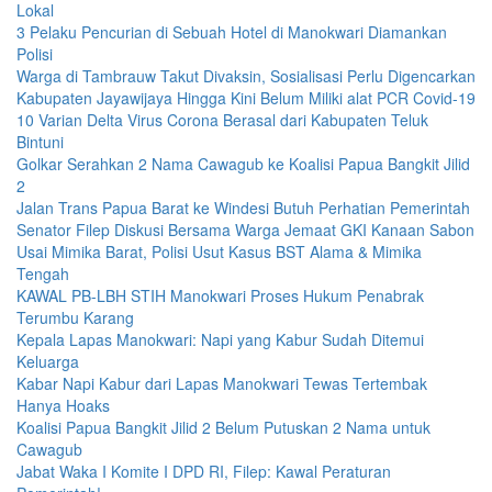
Lokal
3 Pelaku Pencurian di Sebuah Hotel di Manokwari Diamankan
Polisi
Warga di Tambrauw Takut Divaksin, Sosialisasi Perlu Digencarkan
Kabupaten Jayawijaya Hingga Kini Belum Miliki alat PCR Covid-19
10 Varian Delta Virus Corona Berasal dari Kabupaten Teluk
Bintuni
Golkar Serahkan 2 Nama Cawagub ke Koalisi Papua Bangkit Jilid
2
Jalan Trans Papua Barat ke Windesi Butuh Perhatian Pemerintah
Senator Filep Diskusi Bersama Warga Jemaat GKI Kanaan Sabon
Usai Mimika Barat, Polisi Usut Kasus BST Alama & Mimika
Tengah
KAWAL PB-LBH STIH Manokwari Proses Hukum Penabrak
Terumbu Karang
Kepala Lapas Manokwari: Napi yang Kabur Sudah Ditemui
Keluarga
Kabar Napi Kabur dari Lapas Manokwari Tewas Tertembak
Hanya Hoaks
Koalisi Papua Bangkit Jilid 2 Belum Putuskan 2 Nama untuk
Cawagub
Jabat Waka I Komite I DPD RI, Filep: Kawal Peraturan