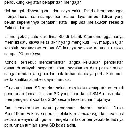
pendukung kegiatan belajar dan mengajar.
“Ini sangat disayangkan, dan saya yakin Distrik Kramomongga
menjadi salah satu sampel pemerataan layanan pendidikan yang
belum sepenuhnya berjalan,” kata Filep usai melakukan reses di
Fakfak, Jumat.
Ia menyebut, satu dari lima SD di Distrik Kramomongga hanya
memiliki satu siswa kelas akhir yang mengikuti TKA maupun ujian
sekolah, sedangkan empat SD lainnya berkisar antara 10 siswa
sampai 20-an siswa.
Kondisi tersebut mencerminkan angka kelulusan pendidikan
dasar di wilayah pinggiran kota, pedalaman dan pesisir masih
sangat rendah yang berdampak terhadap upaya perbaikan mutu
serta kualitas sumber daya manusia.
“Tingkat lulusan SD rendah sekali, dan kalau setiap tahun terjadi
penurunan jumlah lulusan SD yang mau lanjut SMP, maka akan
mempengaruhi kualitas SDM secara keseluruhan,” ujarnya.
Dia menyarankan agar pemerintah daerah melalui Dinas
Pendidikan Fakfak segera melakukan
monitoring
dan evaluasi
secara menyeluruh, guna mengetahui faktor penyebab terjadinya
penurunan jumlah siswa SD kelas akhir.