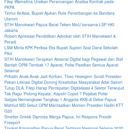
Filep Wamafma Uraikan Perancangan Analisa Kontrak pada
PKPA
Temui AirAsia, Bupati Ajukan Rute Penerbangan ke Bandara
Utarom
STIH Manokwari Papua Barat Teken MoU bersama LSP HKI
Jakarta
Robert Apresiasi Pendidikan Advokat oleh STIH Manokwari &
Peradi
LSM Minta KPK Periksa Eks Bupati Supiori Soal Dana Sekolah
Pilot
STIH Manokwari Terapkan Absensi Digital bagi Pegawai dan Staf
Bantah OPM Tembak 17 Aparat, Polisi Pastikan Semua Aparat
Selamat
Prihatin Anak-Anak Jadi Korban, Theo Hesegem Surati Presiden
Pekan Literasi Digital Dorong Kreativitas Masyarakat Adat Saireri
Tutup DLA, Filep Harap Percepatan Digitalisasi 4 Sektor Terwujud
Tak Ragu ‘Potong Kepala’, Kapolri Copot 7 Pejabat Polisi
Satgas Nemangkawi Tangkap 1 Anggota KKB di Dekai Papua
Mahfud MD Sebut OPM Manfaatkan Momen Presiden Hadiri KTT
G20
Smelter Gresik Diprotes Warga Papua, Ini Respons Presdir
Freeport
Tingkat Kriminalitas Papua Barat Tertinggi Nasional Selama 2020