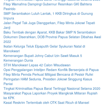
Filep Wamafma Dampingi Gubernur Resmikan GKI Bahtera
Pasirido
SMP Serambakon Luluh Lantak, 1 KKB Diringkus di Gunung
Impura
Jalan Pegaf Tak Juga Dianggarkan, Filep Minta Jokowi Tepati
Janji
Baku Tembak dengan Aparat, KKB Bakar SMP N Serambakon
Dokumen Diserahkan, DOB Provinsi Papua Selatan Dibahas Awal
2022
Ikatan Kelurga Teluk Elpaputih Gelar Syukuran Natal di
Manokwari
Kemenangan Bupati Johny Cabut Izin Sawit Masuk 5
Kemenangan Dunia
STIH Manokwari Lepas 42 Calon Wisudawan
Opsi Penggalangan Intelijen Redam Konflik Bersenjata di Papua
Filep Minta Pemda Perkuat Mitigasi Bencana di Pesisir Rufei
Peringatan HAM Sedunia, Presiden Jokowi Singgung Kasus
Paniai
Tingkat Kriminalitas Papua Barat Tertinggi Nasional Selama 2020
Masyarakat Papua Laporkan Proyek Mangkrak Miliaran Rupiah
ke KPK
Kasat Reskrim Tertembak oleh OTK Saat Ricuh di Mansel