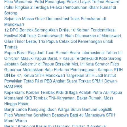
Filep Wamafma: Polisi Penangkap Pelaku Layak Terima Reward
Polisi Ringkus 2 Terduga Pelaku Pembunuhan Khani Rumaf di
Sorong
Sejumlah Massa Gelar Demonstrasi Tolak Pemekaran di
Manokwari
12 DPO Bentrok Sorong Akan Dirilis, 10 Korban Teridentifikasi
Festival Sail Teluk Cenderawasih Akan Diluncurkan di Manokwari
Gilas Timor Leste, Trio Papua Cetak Gol Kemenangan untuk
Timnas
Papua Barat Siap Jadi Tuan Rumah Acara Internasional Tahun Ini
Omicron Masuki Papua Barat, 7 Kasus Terdeteksi di Kota Sorong
Jabatan Gubernur di Papua Berakhir Mei, Ini Kata Senator Filep
Gubernur Meletakkan Batu Pertama Pembangunan Kampus STIH
DN ke-47, Ketua STIH Manokwari Targetkan STIH Jadi Institut
Pewakilan Tetap RI di PBB Angkat Suara Terkait SPMH Dewan
HAM PBB
Kapendam: Korban Tembak KKB di Ilaga Adalah Putra Asli Papua
Memanas! KKB Tembak TNI-Karyawan, Bakar Rumah, Mess
Hingga Pasar
Banjir Landa Kampung Idoor, Warga Butuh Bantuan Logistik
Filep Wamafma Serahkan Beasiswa Bagi 43 Mahasiswa STIH
Momi Waren
Berikut Kronologi Kasus Ibu Gantung Diri dan 2 Anaknya