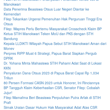
Manokwari
Data Penerima Beasiswa Otsus Luar Negeri Diantar ke
Kemendari
Filep Tekankan Urgensi Pemenuhan Hak Perguruan Tinggi Era
Otsus
Filep: Wapres Perlu Bertemu Masyarakat Crosscheck Klaim BP
Ketua STIH Manokwari Teken MoU dan PKS dengan STH
Bandung
Kepala LLDIKTI Wilayah Papua Sebut STIH Manokwari Aman dari
Monev
Perpres RIPP Muat 6 Strategi, Papua Barat Siapkan Pergub
DPRK
Dr. Yohana Minta Mahasiswa STIH Pahami Adat Saat di Lokasi
KKN
Penyaluran Dana Otsus 2023 di Papua Barat Capai Rp 1,034
Triliun
80 Persen Formasi CASN 2023 untuk Honorer, Ini Rinciannya
BP Tangguh Klaim Keberhasilan CSR, Senator Filep: Cobalah
Jujur!
Filep Wamafma Beri Beasiswa Perpuluhan Putra Arfak di STIH
Prafi
Simak Uraian Dasar Hukum Hak Masyarakat Adat Atas CSR