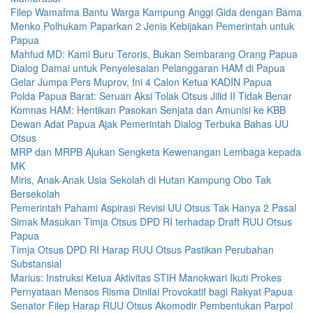
Filep Wamafma Bantu Warga Kampung Anggi Gida dengan Bama
Menko Polhukam Paparkan 2 Jenis Kebijakan Pemerintah untuk
Papua
Mahfud MD: Kami Buru Teroris, Bukan Sembarang Orang Papua
Dialog Damai untuk Penyelesaian Pelanggaran HAM di Papua
Gelar Jumpa Pers Muprov, Ini 4 Calon Ketua KADIN Papua
Polda Papua Barat: Seruan Aksi Tolak Otsus Jilid II Tidak Benar
Komnas HAM: Hentikan Pasokan Senjata dan Amunisi ke KBB
Dewan Adat Papua Ajak Pemerintah Dialog Terbuka Bahas UU
Otsus
MRP dan MRPB Ajukan Sengketa Kewenangan Lembaga kepada
MK
Miris, Anak-Anak Usia Sekolah di Hutan Kampung Obo Tak
Bersekolah
Pemerintah Pahami Aspirasi Revisi UU Otsus Tak Hanya 2 Pasal
Simak Masukan Timja Otsus DPD RI terhadap Draft RUU Otsus
Papua
Timja Otsus DPD RI Harap RUU Otsus Pastikan Perubahan
Substansial
Marius: Instruksi Ketua Aktivitas STIH Manokwari Ikuti Prokes
Pernyataan Mensos Risma Dinilai Provokatif bagi Rakyat Papua
Senator Filep Harap RUU Otsus Akomodir Pembentukan Parpol