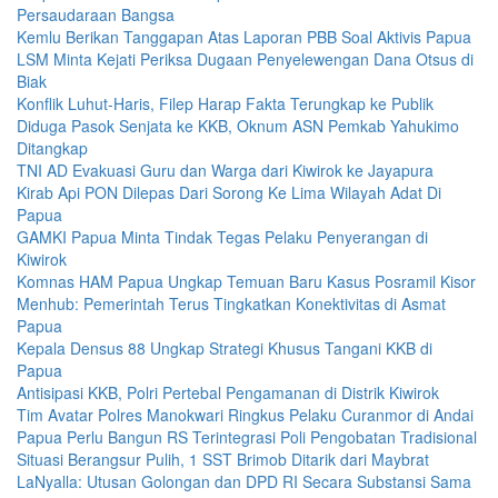
Persaudaraan Bangsa
Kemlu Berikan Tanggapan Atas Laporan PBB Soal Aktivis Papua
LSM Minta Kejati Periksa Dugaan Penyelewengan Dana Otsus di
Biak
Konflik Luhut-Haris, Filep Harap Fakta Terungkap ke Publik
Diduga Pasok Senjata ke KKB, Oknum ASN Pemkab Yahukimo
Ditangkap
TNI AD Evakuasi Guru dan Warga dari Kiwirok ke Jayapura
Kirab Api PON Dilepas Dari Sorong Ke Lima Wilayah Adat Di
Papua
GAMKI Papua Minta Tindak Tegas Pelaku Penyerangan di
Kiwirok
Komnas HAM Papua Ungkap Temuan Baru Kasus Posramil Kisor
Menhub: Pemerintah Terus Tingkatkan Konektivitas di Asmat
Papua
Kepala Densus 88 Ungkap Strategi Khusus Tangani KKB di
Papua
Antisipasi KKB, Polri Pertebal Pengamanan di Distrik Kiwirok
Tim Avatar Polres Manokwari Ringkus Pelaku Curanmor di Andai
Papua Perlu Bangun RS Terintegrasi Poli Pengobatan Tradisional
Situasi Berangsur Pulih, 1 SST Brimob Ditarik dari Maybrat
LaNyalla: Utusan Golongan dan DPD RI Secara Substansi Sama