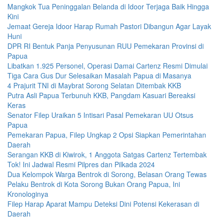
Mangkok Tua Peninggalan Belanda di Idoor Terjaga Baik Hingga
Kini
Jemaat Gereja Idoor Harap Rumah Pastori Dibangun Agar Layak
Huni
DPR RI Bentuk Panja Penyusunan RUU Pemekaran Provinsi di
Papua
Libatkan 1.925 Personel, Operasi Damai Cartenz Resmi Dimulai
Tiga Cara Gus Dur Selesaikan Masalah Papua di Masanya
4 Prajurit TNI di Maybrat Sorong Selatan Ditembak KKB
Putra Asli Papua Terbunuh KKB, Pangdam Kasuari Bereaksi
Keras
Senator Filep Uraikan 5 Intisari Pasal Pemekaran UU Otsus
Papua
Pemekaran Papua, Filep Ungkap 2 Opsi Siapkan Pemerintahan
Daerah
Serangan KKB di Kiwirok, 1 Anggota Satgas Cartenz Tertembak
Tok! Ini Jadwal Resmi Pilpres dan Pilkada 2024
Dua Kelompok Warga Bentrok di Sorong, Belasan Orang Tewas
Pelaku Bentrok di Kota Sorong Bukan Orang Papua, Ini
Kronologinya
Filep Harap Aparat Mampu Deteksi Dini Potensi Kekerasan di
Daerah