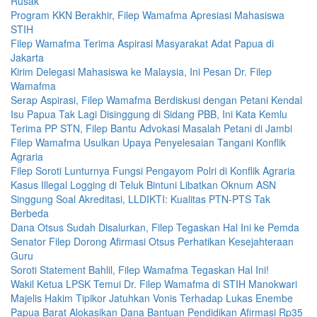
Rusak
Program KKN Berakhir, Filep Wamafma Apresiasi Mahasiswa
STIH
Filep Wamafma Terima Aspirasi Masyarakat Adat Papua di
Jakarta
Kirim Delegasi Mahasiswa ke Malaysia, Ini Pesan Dr. Filep
Wamafma
Serap Aspirasi, Filep Wamafma Berdiskusi dengan Petani Kendal
Isu Papua Tak Lagi Disinggung di Sidang PBB, Ini Kata Kemlu
Terima PP STN, Filep Bantu Advokasi Masalah Petani di Jambi
Filep Wamafma Usulkan Upaya Penyelesaian Tangani Konflik
Agraria
Filep Soroti Lunturnya Fungsi Pengayom Polri di Konflik Agraria
Kasus Illegal Logging di Teluk Bintuni Libatkan Oknum ASN
Singgung Soal Akreditasi, LLDIKTI: Kualitas PTN-PTS Tak
Berbeda
Dana Otsus Sudah Disalurkan, Filep Tegaskan Hal Ini ke Pemda
Senator Filep Dorong Afirmasi Otsus Perhatikan Kesejahteraan
Guru
Soroti Statement Bahlil, Filep Wamafma Tegaskan Hal Ini!
Wakil Ketua LPSK Temui Dr. Filep Wamafma di STIH Manokwari
Majelis Hakim Tipikor Jatuhkan Vonis Terhadap Lukas Enembe
Papua Barat Alokasikan Dana Bantuan Pendidikan Afirmasi Rp35