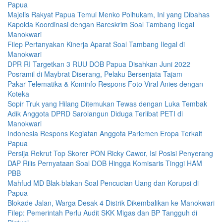
Papua
Majelis Rakyat Papua Temui Menko Polhukam, Ini yang Dibahas
Kapolda Koordinasi dengan Bareskrim Soal Tambang Ilegal
Manokwari
Filep Pertanyakan Kinerja Aparat Soal Tambang Ilegal di
Manokwari
DPR RI Targetkan 3 RUU DOB Papua Disahkan Juni 2022
Posramil di Maybrat Diserang, Pelaku Bersenjata Tajam
Pakar Telematika & Kominfo Respons Foto Viral Anies dengan
Koteka
Sopir Truk yang Hilang Ditemukan Tewas dengan Luka Tembak
Adik Anggota DPRD Sarolangun Diduga Terlibat PETI di
Manokwari
Indonesia Respons Kegiatan Anggota Parlemen Eropa Terkait
Papua
Persija Rekrut Top Skorer PON Ricky Cawor, Isi Posisi Penyerang
DAP Rilis Pernyataan Soal DOB Hingga Komisaris Tinggi HAM
PBB
Mahfud MD Blak-blakan Soal Pencucian Uang dan Korupsi di
Papua
Blokade Jalan, Warga Desak 4 Distrik Dikembalikan ke Manokwari
Filep: Pemerintah Perlu Audit SKK Migas dan BP Tangguh di