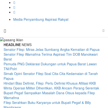
Media Penyambung Aspirasi Rakyat
HEADLINE
NEWS
Senator Filep: Miras Jelas Sumbang Angka Kematian di Papua
Senator Filep Wamafma Terima Aspirasi Tim DOB Manokwari
Barat
Pemuda PNG Deklarasi Dukungan untuk Papua Barat Lawan
TNI/Polri
Simak Opini Senator Filep Soal Cita-Cita Kedamaian di Tanah
Papua
Hindari Bias Definisi, Filep: Perlu Definisi Khusus Afiliasi KKB
Minta Operasi Militer Dihentikan, KKB Ancam Perang Serentak
Bupati Pegaf Sampaikan Masalah Dana Otsus kepada Filep
Wamafma
Filep Serahkan Buku Karyanya untuk Bupati Pegaf & Billy
Mambrasar