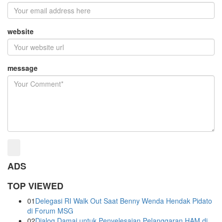
website
message
ADS
TOP VIEWED
01
Delegasi RI Walk Out Saat Benny Wenda Hendak Pidato
di Forum MSG
02
Dialog Damai untuk Penyelesaian Pelanggaran HAM di