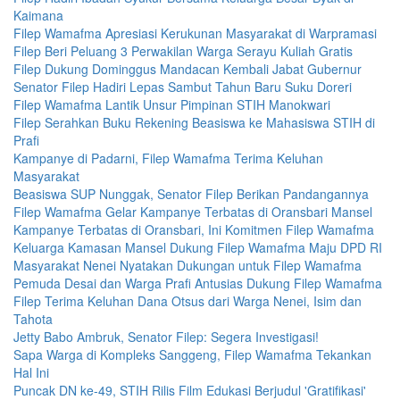
Kaimana
Filep Wamafma Apresiasi Kerukunan Masyarakat di Warpramasi
Filep Beri Peluang 3 Perwakilan Warga Serayu Kuliah Gratis
Filep Dukung Dominggus Mandacan Kembali Jabat Gubernur
Senator Filep Hadiri Lepas Sambut Tahun Baru Suku Doreri
Filep Wamafma Lantik Unsur Pimpinan STIH Manokwari
Filep Serahkan Buku Rekening Beasiswa ke Mahasiswa STIH di
Prafi
Kampanye di Padarni, Filep Wamafma Terima Keluhan
Masyarakat
Beasiswa SUP Nunggak, Senator Filep Berikan Pandangannya
Filep Wamafma Gelar Kampanye Terbatas di Oransbari Mansel
Kampanye Terbatas di Oransbari, Ini Komitmen Filep Wamafma
Keluarga Kamasan Mansel Dukung Filep Wamafma Maju DPD RI
Masyarakat Nenei Nyatakan Dukungan untuk Filep Wamafma
Pemuda Desai dan Warga Prafi Antusias Dukung Filep Wamafma
Filep Terima Keluhan Dana Otsus dari Warga Nenei, Isim dan
Tahota
Jetty Babo Ambruk, Senator Filep: Segera Investigasi!
Sapa Warga di Kompleks Sanggeng, Filep Wamafma Tekankan
Hal Ini
Puncak DN ke-49, STIH Rilis Film Edukasi Berjudul 'Gratifikasi'