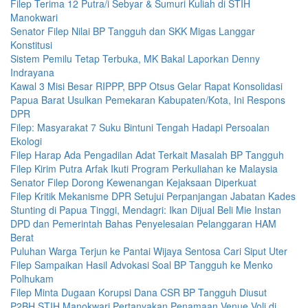
Filep Terima 12 Putra/i Sebyar & Sumuri Kuliah di STIH
Manokwari
Senator Filep Nilai BP Tangguh dan SKK Migas Langgar
Konstitusi
Sistem Pemilu Tetap Terbuka, MK Bakal Laporkan Denny
Indrayana
Kawal 3 Misi Besar RIPPP, BPP Otsus Gelar Rapat Konsolidasi
Papua Barat Usulkan Pemekaran Kabupaten/Kota, Ini Respons
DPR
Filep: Masyarakat 7 Suku Bintuni Tengah Hadapi Persoalan
Ekologi
Filep Harap Ada Pengadilan Adat Terkait Masalah BP Tangguh
Filep Kirim Putra Arfak Ikuti Program Perkuliahan ke Malaysia
Senator Filep Dorong Kewenangan Kejaksaan Diperkuat
Filep Kritik Mekanisme DPR Setujui Perpanjangan Jabatan Kades
Stunting di Papua Tinggi, Mendagri: Ikan Dijual Beli Mie Instan
DPD dan Pemerintah Bahas Penyelesaian Pelanggaran HAM
Berat
Puluhan Warga Terjun ke Pantai Wijaya Sentosa Cari Siput Uter
Filep Sampaikan Hasil Advokasi Soal BP Tangguh ke Menko
Polhukam
Filep Minta Dugaan Korupsi Dana CSR BP Tangguh Diusut
P2BH STIH Manokwari Pertanyakan Penamaan Venue Voli di