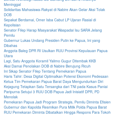
Meninggal
Solidaritas Mahasiswa-Rakyat di Nabire Akan Gelar Aksi Tolak
DOB
Sepakat Berdamai, Omer Isba Cabut LP Ujaran Rasial di
Kepolisian
Senator Filep Harap Masyarakat Waspadai Isu SARA Jelang
Pemilu
Gubernur Lukas Undang Presiden Putin ke Papua, Ini yang
Dibahas
Anggota Baleg DPR RI Usulkan RUU Provinsi Kepulauan Papua
Utara
Lagi, Satu Anggota Koramil Yalimo Gugur Ditembak KKB
Aksi Damai Penolakan DOB di Nabire Berujung Ricuh
Ini Sikap Senator Filep Tentang Pemekaran Papua
Haris Tahir: Desa Digital Optimalkan Potensi Ekonomi Pedesaan
Ketua Tim Pemekaran Papua Barat Daya Mengundurkan Diri
Kejagung Tetapkan Satu Tersangka dari TNI pada Kasus Paniai
Paripurna Setujui 3 RUU DOB Papua Jadi Inisiatif DPR, PD
Menolak
Pemekaran Papua Jadi Program Strategis, Pemilu Diminta Efisien
Gubernur dan Kapolda Resmikan Pura Milik Polda Papua Barat
RUU Pemekaran Diminta Dibatalkan Hingga Respons Para Tokoh