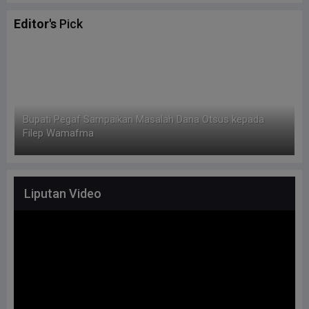
Editor's
Pick
Bupati Pegaf Sampaikan Masalah Dana Otsus kepada
F
Filep Wamafma
Liputan Video