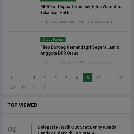
MPR For Papua Terbentuk, Filep Wamafma
Tekankan Hal Ini
Apr 25, 2025 11:00 Am
2 Comments
Otsus Papua
Filep Dorong Kemendagri Segera Lantik
Anggota DPR Otsus
Apr 21, 2025 01:00 Pm
6 Comments
4
5
6
7
8
9
10
11
12
13
14
TOP VIEWED
01
Delegasi RI Walk Out Saat Benny Wenda
Hendak Pidato di Forum MSG