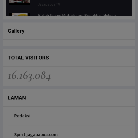
Jagapapua TV
Kuliah Umum Metodologi Penelitian Hukum
Jagapapua TV
Gallery
Senator FILEP WAMAFMA & Kepala Kanwil BPN
PAPUA BARAT, Bahas Aspirasi Masyarakat Adat
Distrik Masn
Jagapapua TV
TOTAL VISITORS
Kunjungan Kerja Anggota DPD RI, Filep
16.163.084
Wamafma, ke Manokwari Selatan, Fokus pada
Sarana Pendidikan.
Jagapapua TV
LAMAN
Dr. Filep Wamafma; Perlu Evaluasi Total
Kebijakan tentang Otonomi Khusus di Papua.
Jagapapua TV
Redaksi
Anak Papua Perlu Mendapat Pehatian Untuk Jadi
ASN, Ungkap DR. Filep Wamafma pada Mendagri
di DPD RI
Spirit jagapapua.com